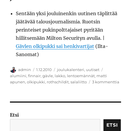
Sentään yksi jouluinenkin uutinen täplittää
jäätävää talousjournalismia. Ruotsin
perinteiset pukinpolttajaiset pyritään
hillitsemään Milton Securityn avulla. |
Gävlen olkipukki sai henkivartijat
(Ilta-
Sanomat)
Kirjoittaja
Julkaistu
Kategoriat
Avainsanat
admin
1.12.2010
joulukalenteri
,
uutiset
alumiini
,
finnair
,
gävle
,
lakko
,
lentoemännät
,
matti
artikk
apunen
,
olkipukki
,
rothschildit
,
salaliitto
3 kommenttia
Jouluk
Olkip
ja
lento
Etsi
ETSI