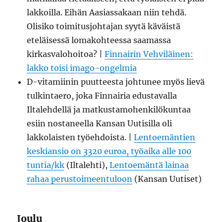
lakkoilla. Eihän Aasiassakaan niin tehdä.
Olisiko toimitusjohtajan syytä käväistä
eteläisessä lomakohteessa saamassa
kirkasvalohoitoa? |
Finnairin Vehviläinen:
lakko toisi imago-ongelmia
D-vitamiinin puutteesta johtunee myös lievä
tulkintaero, joka Finnairia edustavalla
Iltalehdellä ja matkustamohenkilökuntaa
esiin nostaneella Kansan Uutisilla oli
lakkolaisten työehdoista. |
Lentoemäntien
keskiansio on 3320 euroa, työaika alle 100
tuntia/kk
(Iltalehti),
Lentoemäntä lainaa
rahaa perustoimeentuloon
(Kansan Uutiset)
Joulu