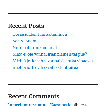
Recent Posts
Tosiasioiden tunnustaminen
Sääty-Suomi
Normaalit ruokajuomat
Mikä ei ole vanha, irlantilainen tai pub?
Miehiä jotka vihaavat naisia jotka vihaavat
miehiä jotka vihaavat lastenhoitoa
Recent Comments
Imperiumin raunio – Kaasuputki
aiheesta