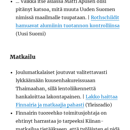
… Vaikka itse asiassa Matti Apusen olisi
pitänyt katsoa, mitä muuta Uuden Suomen
nimissä maailmalle tuupataan. |
Rothschildit
hamuavat alumiinin tuotannon kontrolliinsa
(Uusi Suomi)
Matkailu
Joulumatkalaiset joutuvat valitettavasti
lykkäämään kuusenhakureissuaan
Thaimaahan, sillä lentoliikennettä
hankaloittaa lakontapainen. |
Lakko haittaa
Finnairia ja matkaajia pahasti
(Yleisradio)
Finnairin tuoreehko toimitusjohtaja on
ehtinyt harrastaa jo tarpeeksi Kiinan-
matkailua tietääkseen, että työläisten ei pidä