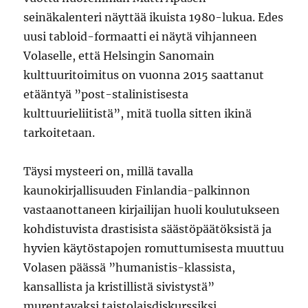
seinäkalenteri näyttää ikuista 1980-lukua. Edes
uusi tabloid-formaatti ei näytä vihjanneen
Volaselle, että Helsingin Sanomain
kulttuuritoimitus on vuonna 2015 saattanut
etääntyä ”post-stalinistisesta
kulttuurieliitistä”, mitä tuolla sitten ikinä
tarkoitetaan.
Täysi mysteeri on, millä tavalla
kaunokirjallisuuden Finlandia-palkinnon
vastaanottaneen kirjailijan huoli koulutukseen
kohdistuvista drastisista säästöpäätöksistä ja
hyvien käytöstapojen romuttumisesta muuttuu
Volasen päässä ”humanistis-klassista,
kansallista ja kristillistä sivistystä”
murentavaksi taistolaisdiskurssiksi.