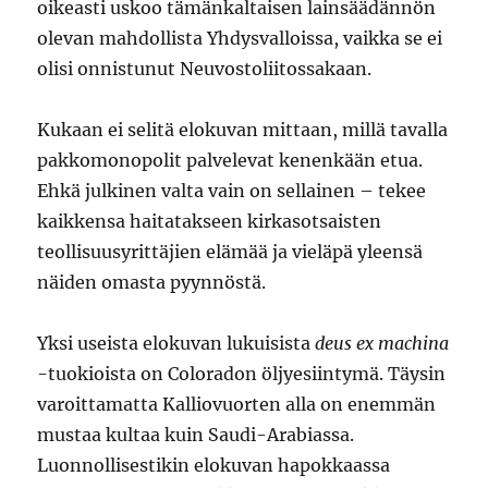
oikeasti uskoo tämänkaltaisen lainsäädännön
olevan mahdollista Yhdysvalloissa, vaikka se ei
olisi onnistunut Neuvostoliitossakaan.
Kukaan ei selitä elokuvan mittaan, millä tavalla
pakkomonopolit palvelevat kenenkään etua.
Ehkä julkinen valta vain on sellainen – tekee
kaikkensa haitatakseen kirkasotsaisten
teollisuusyrittäjien elämää ja vieläpä yleensä
näiden omasta pyynnöstä.
Yksi useista elokuvan lukuisista
deus ex machina
-tuokioista on Coloradon öljyesiintymä. Täysin
varoittamatta Kalliovuorten alla on enemmän
mustaa kultaa kuin Saudi-Arabiassa.
Luonnollisestikin elokuvan hapokkaassa