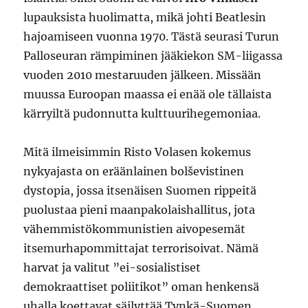
lupauksista huolimatta, mikä johti Beatlesin
hajoamiseen vuonna 1970. Tästä seurasi Turun
Palloseuran rämpiminen jääkiekon SM-liigassa
vuoden 2010 mestaruuden jälkeen. Missään
muussa Euroopan maassa ei enää ole tällaista
kärryiltä pudonnutta kulttuurihegemoniaa.
Mitä ilmeisimmin Risto Volasen kokemus
nykyajasta on eräänlainen bolševistinen
dystopia, jossa itsenäisen Suomen rippeitä
puolustaa pieni maanpakolaishallitus, jota
vähemmistökommunistien aivopesemät
itsemurhapommittajat terrorisoivat. Nämä
harvat ja valitut ”ei-sosialistiset
demokraattiset poliitikot” oman henkensä
uhalla koettavat säilyttää Tynkä-Suomen