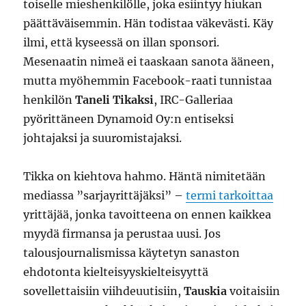
toiselle mieshenkilölle, joka esiintyy hiukan
päättäväisemmin. Hän todistaa väkevästi. Käy
ilmi, että kyseessä on illan sponsori.
Mesenaatin nimeä ei taaskaan sanota ääneen,
mutta myöhemmin Facebook-raati tunnistaa
henkilön
Taneli Tikaksi
, IRC-Galleriaa
pyörittäneen Dynamoid Oy:n entiseksi
johtajaksi ja suuromistajaksi.
Tikka on kiehtova hahmo. Häntä nimitetään
mediassa ”sarjayrittäjäksi” –
termi tarkoittaa
yrittäjää, jonka tavoitteena on ennen kaikkea
myydä firmansa ja perustaa uusi. Jos
talousjournalismissa käytetyn sanaston
ehdotonta kielteisyyskielteisyyttä
sovellettaisiin viihdeuutisiin,
Tauskia
voitaisiin