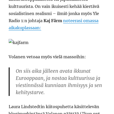
kulttuurista. On vain ikuisesti kehää kiertävä
sosialistinen realismi – ilmiö jonka myös Yle
Radio 1:n johtaja
Kaj Färm
noteerasi omassa
aikakuplassaan:
Volanen vetoaa myös vielä massoihin:
On siis aika jälleen avata ikkunat
Eurooppaan, ja nostaa kulttuurissa ja
viestinnässä kunniaan ihmisyys ja sen
kehitystarve.
Laura Lindstedtin kiitospuhetta käsittelevän
blogimerkintänsä Volanen päättää (”kun nyt