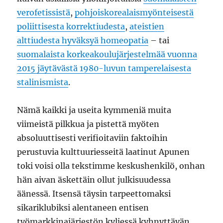
verofetissistä
,
pohjoiskorealaismyönteisestä
poliittisesta korrektiudesta
,
ateistien
alttiudesta hyväksyä homeopatia
– tai
suomalaista korkeakoulujärjestelmää vuonna
2015 jäytävästä 1980-luvun tamperelaisesta
stalinismista
.
Nämä kaikki ja useita kymmeniä muita
viimeistä pilkkua ja pistettä myöten
absoluuttisesti verifioitaviin faktoihin
perustuvia kulttuuriesseitä laatinut Apunen
toki voisi olla tekstimme keskushenkilö, onhan
hän aivan äskettäin ollut julkisuudessa
äänessä. Itsensä täysin tarpeettomaksi
sikariklubiksi alentaneen entisen
työmarkkinajärjestön kyljessä kyhnyttävän