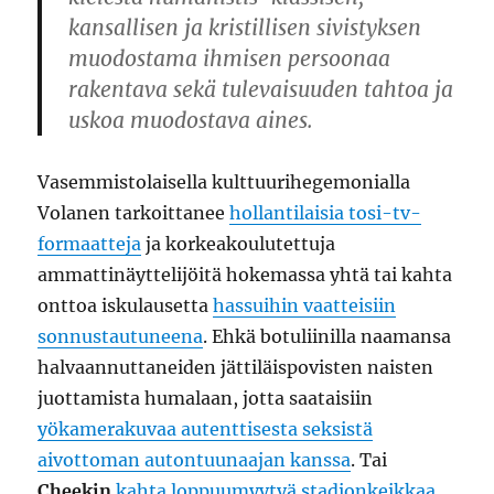
kansallisen ja kristillisen sivistyksen
muodostama ihmisen persoonaa
rakentava sekä tulevaisuuden tahtoa ja
uskoa muodostava aines.
Vasemmistolaisella kulttuurihegemonialla
Volanen tarkoittanee
hollantilaisia tosi-tv-
formaatteja
ja korkeakoulutettuja
ammattinäyttelijöitä hokemassa yhtä tai kahta
onttoa iskulausetta
hassuihin vaatteisiin
sonnustautuneena
. Ehkä botuliinilla naamansa
halvaannuttaneiden jättiläispovisten naisten
juottamista humalaan, jotta saataisiin
yökamerakuvaa autenttisesta seksistä
aivottoman autontuunaajan kanssa
. Tai
Cheekin
kahta loppuumyytyä stadionkeikkaa
.