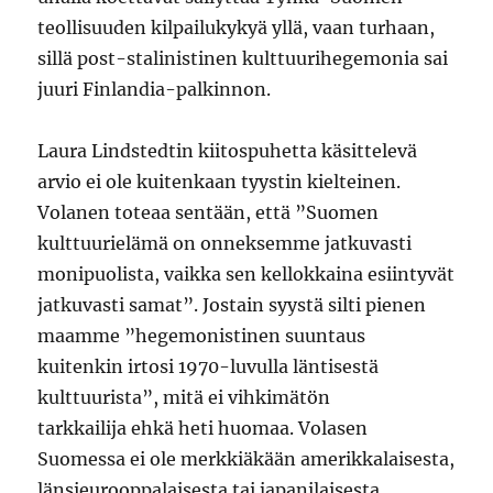
teollisuuden kilpailukykyä yllä, vaan turhaan,
sillä post-stalinistinen kulttuurihegemonia sai
juuri Finlandia-palkinnon.
Laura Lindstedtin kiitospuhetta käsittelevä
arvio ei ole kuitenkaan tyystin kielteinen.
Volanen toteaa sentään, että ”Suomen
kulttuurielämä on onneksemme jatkuvasti
monipuolista, vaikka sen kellokkaina esiintyvät
jatkuvasti samat”. Jostain syystä silti pienen
maamme ”hegemonistinen suuntaus
kuitenkin irtosi 1970-luvulla läntisestä
kulttuurista”, mitä ei vihkimätön
tarkkailija ehkä heti huomaa. Volasen
Suomessa ei ole merkkiäkään amerikkalaisesta,
länsieurooppalaisesta tai japanilaisesta