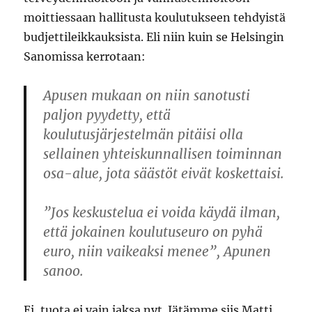
moittiessaan hallitusta koulutukseen tehdyistä
budjettileikkauksista. Eli niin kuin se Helsingin
Sanomissa kerrotaan:
Apusen mukaan on niin sanotusti
paljon pyydetty, että
koulutusjärjestelmän pitäisi olla
sellainen yhteiskunnallisen toiminnan
osa-alue, jota säästöt eivät koskettaisi.
”Jos keskustelua ei voida käydä ilman,
että jokainen koulutuseuro on pyhä
euro, niin vaikeaksi menee”, Apunen
sanoo.
Ei, tuota ei vain jaksa nyt. Jätämme siis Matti