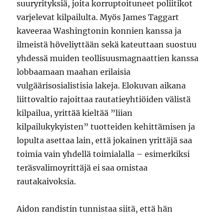
suuryrityksiä, joita korruptoituneet poliitikot
varjelevat kilpailulta. Myös James Taggart
kaveeraa Washingtonin konnien kanssa ja
ilmeistä höveliyttään sekä kateuttaan suostuu
yhdessä muiden teollisuusmagnaattien kanssa
lobbaamaan maahan erilaisia
vulgäärisosialistisia lakeja. Elokuvan aikana
liittovaltio rajoittaa rautatieyhtiöiden välistä
kilpailua, yrittää kieltää ”liian
kilpailukykyisten” tuotteiden kehittämisen ja
lopulta asettaa lain, että jokainen yrittäjä saa
toimia vain yhdellä toimialalla – esimerkiksi
teräsvalimoyrittäjä ei saa omistaa
rautakaivoksia.
Aidon randistin tunnistaa siitä, että hän