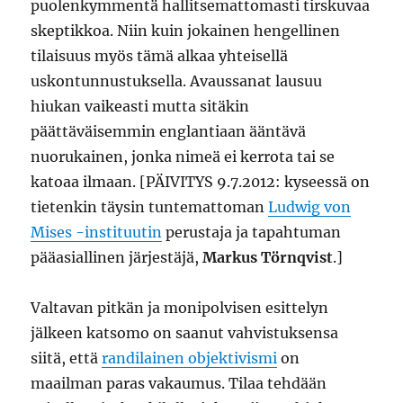
puolenkymmentä hallitsemattomasti tirskuvaa
skeptikkoa. Niin kuin jokainen hengellinen
tilaisuus myös tämä alkaa yhteisellä
uskontunnustuksella. Avaussanat lausuu
hiukan vaikeasti mutta sitäkin
päättäväisemmin englantiaan ääntävä
nuorukainen, jonka nimeä ei kerrota tai se
katoaa ilmaan. [PÄIVITYS 9.7.2012: kyseessä on
tietenkin täysin tuntemattoman
Ludwig von
Mises -instituutin
perustaja ja tapahtuman
pääasiallinen järjestäjä,
Markus Törnqvist
.]
Valtavan pitkän ja monipolvisen esittelyn
jälkeen katsomo on saanut vahvistuksensa
siitä, että
randilainen objektivismi
on
maailman paras vakaumus. Tilaa tehdään