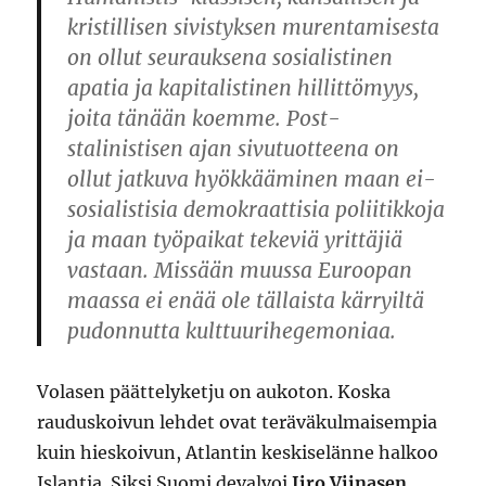
kristillisen sivistyksen murentamisesta
on ollut seurauksena sosialistinen
apatia ja kapitalistinen hillittömyys,
joita tänään koemme. Post-
stalinistisen ajan sivutuotteena on
ollut jatkuva hyökkääminen maan ei-
sosialistisia demokraattisia poliitikkoja
ja maan työpaikat tekeviä yrittäjiä
vastaan. Missään muussa Euroopan
maassa ei enää ole tällaista kärryiltä
pudonnutta kulttuurihegemoniaa.
Volasen päättelyketju on aukoton. Koska
rauduskoivun lehdet ovat teräväkulmaisempia
kuin hieskoivun, Atlantin keskiselänne halkoo
Islantia. Siksi Suomi devalvoi
Iiro Viinasen