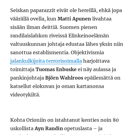
Seiskan paparazzit eivät ole hereillä, ehkä jopa
väärällä ovella, kun
Matti Apunen
livahtaa
sisään ilman deittiä. Suomen pienen
randilaislahkon riveissä Elinkeinoelämän
valtuuskunnan johtaja edustaa lähes yksin niin
sanottua establismentia. Objektivismia
jalankulkijoita terrorisoimalla
harjoittava
toimittaja
Tuomas Enbuske
ei näy aulassa ja
pankinjohtaja
Björn Wahlroos
epäilemättä on
katsellut elokuvan jo oman kartanonsa
videotykiltä.
Kohta Orioniin on istahtanut kenties noin 80
uskollista
Ayn Randin
opetuslasta – ja