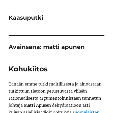
Kaasuputki
Avainsana:
matti apunen
Kohukiitos
Tänään emme tutki maltillisesta ja ainoastaan
tutkittuun tietoon perustuvasta viileän
rationaalisesta argumentoinnistaan tunnetun
johtaja
Matti Apusen
dehydraatioon asti
kuivan asiallisia yliökirjoituksia
suomalaisten