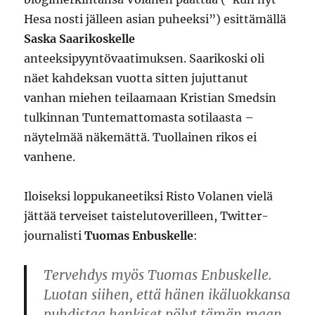
Hesa nosti jälleen asian puheeksi”) esittämällä
Saska Saarikoskelle
anteeksipyyntövaatimuksen. Saarikoski oli
näet kahdeksan vuotta sitten jujuttanut
vanhan miehen teilaamaan Kristian Smedsin
tulkinnan Tuntemattomasta sotilaasta –
näytelmää näkemättä. Tuollainen rikos ei
vanhene.
Iloiseksi loppukaneetiksi Risto Volanen vielä
jättää terveiset taistelutoverilleen, Twitter-
journalisti
Tuomas Enbuskelle
:
Tervehdys myös Tuomas Enbuskelle.
Luotan siihen, että hänen ikäluokkansa
puhdistaa henkiset pölyt tämän maan