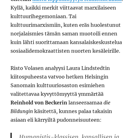
Kyllä, kaikki merkit viittaavat marxilaiseen
kulttuurihegemoniaan. Tai
kulttuurimarxismiin, kuten eräs huolestunut
norjalaismies tämän saman muotoili ennen
kuin lähti suorittamaan kansalaiskeskustelua
sosiaalidemokraattisten nuorten kesäleirille.
Risto Volasen analyysi Laura Lindstedtin
kiitospuheesta vatvoo hetken Helsingin
Sanomain kulttuuriosaston esimiehen
valitettavaa kyvyttömyyttä ymmärtää
Reinhold von Beckerin
lanseeraamaa
die
Bildungin
käsitettä, kunnes palaa takaisin
asiaan eli kärryiltä pudonneisuuteen:
Humanistis-klassisen, kansallisen ja