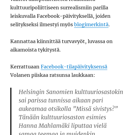
kulttuuripoliittiseen surrealismiin parilla
leiskuvalla Facebook-päivityksellä, joiden
selitykseksi ilmestyi myös
blogimerkintä
.
Kannattaa kiinnittää turvavyöt, luvassa on
aikamoista tykitystä.
Kerrattuaan
Facebook-tilapäivityksensä
Volanen piiskaa ratsunsa laukkaan:
Helsingin Sanomien kulttuuriosastokin
sai parissa tunnissa aikaan pari
aukeamaa otsikolla ”Missä sivistys?”
Tänään kulttuuriosaston esimies
Hanna Mahlamäki liputtaa vielä
samaa teemaa ja muidenkin