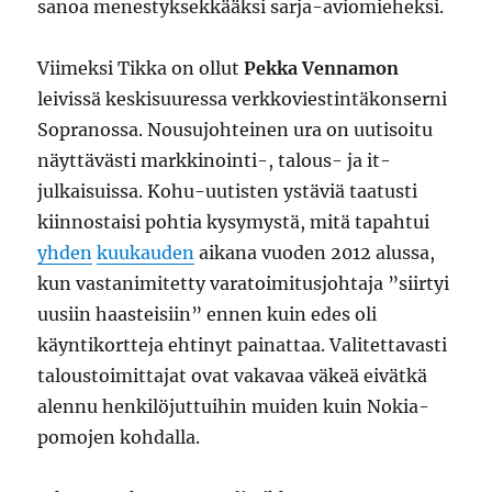
sanoa menestyksekkääksi sarja-aviomieheksi.
Viimeksi Tikka on ollut
Pekka Vennamon
leivissä keskisuuressa verkkoviestintäkonserni
Sopranossa. Nousujohteinen ura on uutisoitu
näyttävästi markkinointi-, talous- ja it-
julkaisuissa. Kohu-uutisten ystäviä taatusti
kiinnostaisi pohtia kysymystä, mitä tapahtui
yhden
kuukauden
aikana vuoden 2012 alussa,
kun vastanimitetty varatoimitusjohtaja ”siirtyi
uusiin haasteisiin” ennen kuin edes oli
käyntikortteja ehtinyt painattaa. Valitettavasti
taloustoimittajat ovat vakavaa väkeä eivätkä
alennu henkilöjuttuihin muiden kuin Nokia-
pomojen kohdalla.