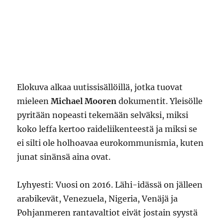
Elokuva alkaa uutissisällöillä, jotka tuovat
mieleen
Michael Mooren
dokumentit. Yleisölle
pyritään nopeasti tekemään selväksi, miksi
koko leffa kertoo raideliikenteestä ja miksi se
ei silti ole holhoavaa eurokommunismia, kuten
junat sinänsä aina ovat.
Lyhyesti: Vuosi on 2016. Lähi-idässä on jälleen
arabikevät, Venezuela, Nigeria, Venäjä ja
Pohjanmeren rantavaltiot eivät jostain syystä