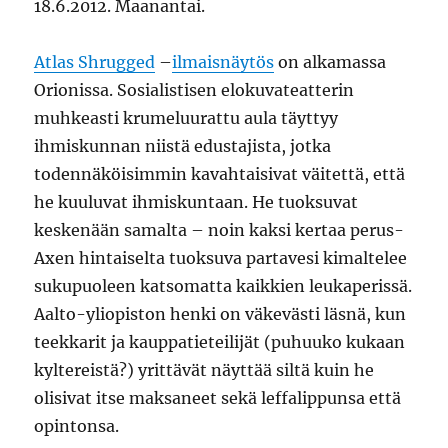
18.6.2012. Maanantai.
Atlas Shrugged
–
ilmaisnäytös
on alkamassa
Orionissa. Sosialistisen elokuvateatterin
muhkeasti krumeluurattu aula täyttyy
ihmiskunnan niistä edustajista, jotka
todennäköisimmin kavahtaisivat väitettä, että
he kuuluvat ihmiskuntaan. He tuoksuvat
keskenään samalta – noin kaksi kertaa perus-
Axen hintaiselta tuoksuva partavesi kimaltelee
sukupuoleen katsomatta kaikkien leukaperissä.
Aalto-yliopiston henki on väkevästi läsnä, kun
teekkarit ja kauppatieteilijät (puhuuko kukaan
kyltereistä?) yrittävät näyttää siltä kuin he
olisivat itse maksaneet sekä leffalippunsa että
opintonsa.