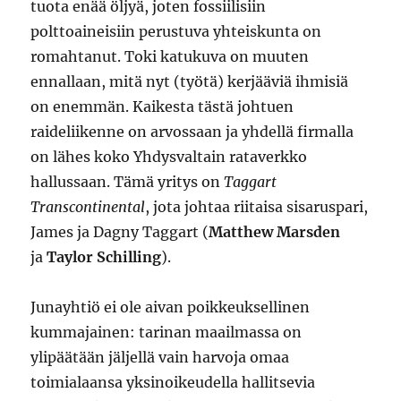
tuota enää öljyä, joten fossiilisiin
polttoaineisiin perustuva yhteiskunta on
romahtanut. Toki katukuva on muuten
ennallaan, mitä nyt (työtä) kerjääviä ihmisiä
on enemmän. Kaikesta tästä johtuen
raideliikenne on arvossaan ja yhdellä firmalla
on lähes koko Yhdysvaltain rataverkko
hallussaan. Tämä yritys on
Taggart
Transcontinental
, jota johtaa riitaisa sisaruspari,
James ja Dagny Taggart (
Matthew Marsden
ja
Taylor Schilling
).
Junayhtiö ei ole aivan poikkeuksellinen
kummajainen: tarinan maailmassa on
ylipäätään jäljellä vain harvoja omaa
toimialaansa yksinoikeudella hallitsevia