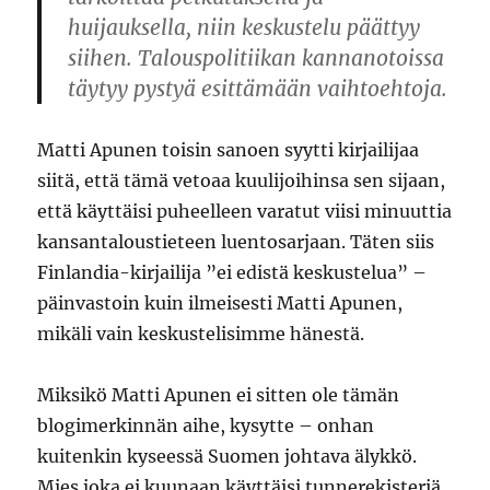
huijauksella, niin keskustelu päättyy
siihen. Talouspolitiikan kannanotoissa
täytyy pystyä esittämään vaihtoehtoja.
Matti Apunen toisin sanoen syytti kirjailijaa
siitä, että tämä vetoaa kuulijoihinsa sen sijaan,
että käyttäisi puheelleen varatut viisi minuuttia
kansantaloustieteen luentosarjaan. Täten siis
Finlandia-kirjailija ”ei edistä keskustelua” –
päinvastoin kuin ilmeisesti Matti Apunen,
mikäli vain keskustelisimme hänestä.
Miksikö Matti Apunen ei sitten ole tämän
blogimerkinnän aihe, kysytte – onhan
kuitenkin kyseessä Suomen johtava älykkö.
Mies joka ei kuunaan käyttäisi tunnerekisteriä