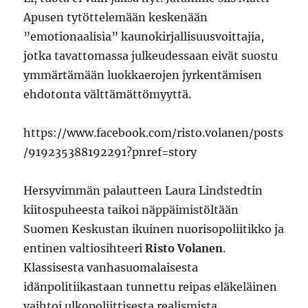
Apusen tytöttelemään keskenään
”emotionaalisia” kaunokirjallisuusvoittajia,
jotka tavattomassa julkeudessaan eivät suostu
ymmärtämään luokkaerojen jyrkentämisen
ehdotonta välttämättömyyttä.
https://www.facebook.com/risto.volanen/posts
/919235388192291?pnref=story
Hersyvimmän palautteen Laura Lindstedtin
kiitospuheesta taikoi näppäimistöltään
Suomen Keskustan ikuinen nuorisopoliitikko ja
entinen valtiosihteeri
Risto Volanen
.
Klassisesta vanhasuomalaisesta
idänpolitiikastaan tunnettu reipas eläkeläinen
vaihtoi ulkopoliittisesta realismista