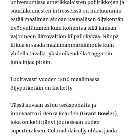
universumissa amerikkalaisten poliitikkojen ja
suurliikemiesten intresseissä on mieluummin
estää maailman ainoan kaupallisen öljykentän
hyödyntäminen kuin kohentaa sillä lamaan
vajonneen liittovaltion kilpailukykyä. Niinpä
litkua ei saada maailmanmarkkinoille kuin
yhdellä tavalla: yksinoikeudella Taggartin
junalinjaa pitkin.
Luultavasti vuoden 2016 maailmassa
öljyputketkin on kielletty.
Tässä kuvaan astuu teräspohatta ja
innovaattori Henry Rearden (
Grant Bowler
),
joka on kehittänyt joutessaan uuden
superteräksen. Coloradolaisöljy uhkaa jäädä