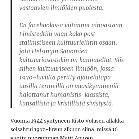
vastaavien ilmiöiden puolesta.
En facebookissa viitannut ainoastaan
Lindstedtiin vaan koko post-
stalinistiseen kulttuurieliitin osaan,
jota Helsingin Sanomien
kulttuuriosastokin on kannatellut. Siis
siihen kulttuuriseen ilmiöön, jossa
1970-luvulta peritty ajattelutapa
uusilla termeillä on vuosikymmeniä
hajottanut humanistis-klassista,
kansallista ja kristillistä sivistystä.
Vuonna 1944 syntyneen Risto Volasen allakka
seisahtui 1970-luvun alkuun siinä, missä 16
vuotta nuoremman Matti Apusen