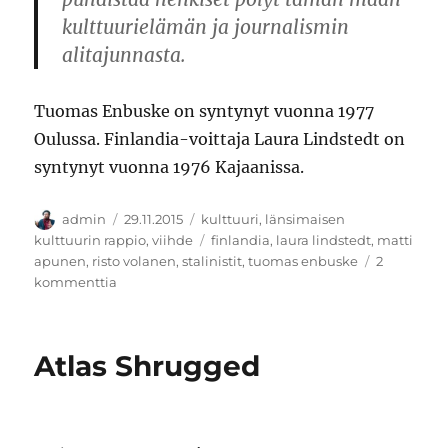
kulttuurielämän ja journalismin
alitajunnasta.
Tuomas Enbuske on syntynyt vuonna 1977
Oulussa. Finlandia-voittaja Laura Lindstedt on
syntynyt vuonna 1976 Kajaanissa.
Kirjoittaja
Julkaistu
Kategoriat
admin
29.11.2015
kulttuuri
,
länsimaisen
Avainsanat
kulttuurin rappio
,
viihde
finlandia
,
laura lindstedt
,
matti
apunen
,
risto volanen
,
stalinistit
,
tuomas enbuske
2
artikkeliin
kommenttia
Kohukiitos
Atlas Shrugged