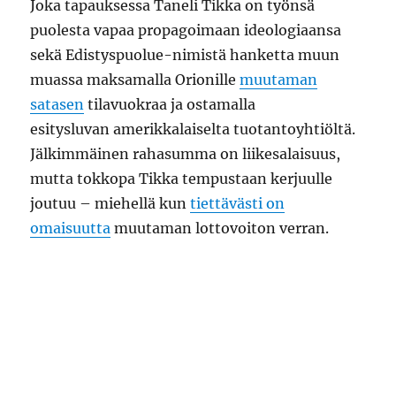
Joka tapauksessa Taneli Tikka on työnsä
puolesta vapaa propagoimaan ideologiaansa
sekä Edistyspuolue-nimistä hanketta muun
muassa maksamalla Orionille
muutaman
satasen
tilavuokraa ja ostamalla
esitysluvan amerikkalaiselta tuotantoyhtiöltä.
Jälkimmäinen rahasumma on liikesalaisuus,
mutta tokkopa Tikka tempustaan kerjuulle
joutuu – miehellä kun
tiettävästi on
omaisuutta
muutaman lottovoiton verran.