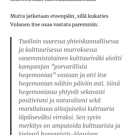
Mutta jatketaan eteenpäin, sillä kukaties
Volanen itse osaa vastata paremmin:
Tuolloin suuressa yhteiskunnallisessa
ja kulttuurisessa murroksessa
vasemmistolainen kulttuuriväki aloitti
kampanjan ”porvarillista
hegemoniaa” vastaan ja otti itse
hegemonian näihin päiviin asti. Siinä
hegemoniassa yhtyvät sekavasti
positivismi ja naturalismi sekä
marxilaisuus alitajuiseksi kulttuuria
läpäiseväksi virraksi. Sen syvin
merkitys on amputoida kulttuurista ja
kielestä humanistis-klassisen,