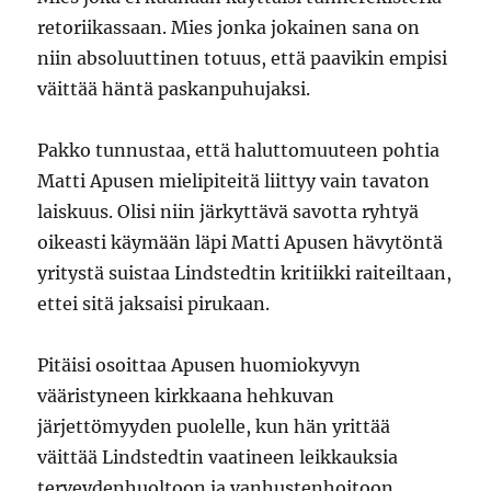
retoriikassaan. Mies jonka jokainen sana on
niin absoluuttinen totuus, että paavikin empisi
väittää häntä paskanpuhujaksi.
Pakko tunnustaa, että haluttomuuteen pohtia
Matti Apusen mielipiteitä liittyy vain tavaton
laiskuus. Olisi niin järkyttävä savotta ryhtyä
oikeasti käymään läpi Matti Apusen hävytöntä
yritystä suistaa Lindstedtin kritiikki raiteiltaan,
ettei sitä jaksaisi pirukaan.
Pitäisi osoittaa Apusen huomiokyvyn
vääristyneen kirkkaana hehkuvan
järjettömyyden puolelle, kun hän yrittää
väittää Lindstedtin vaatineen leikkauksia
terveydenhuoltoon ja vanhustenhoitoon