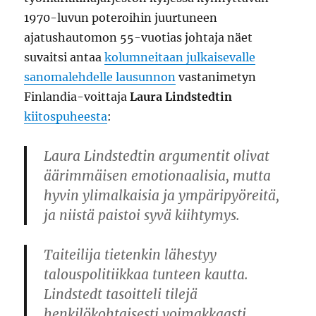
1970-luvun poteroihin juurtuneen
ajatushautomon 55-vuotias johtaja näet
suvaitsi antaa
kolumneitaan julkaisevalle
sanomalehdelle lausunnon
vastanimetyn
Finlandia-voittaja
Laura Lindstedtin
kiitospuheesta
:
Laura Lindstedtin argumentit olivat
äärimmäisen emotionaalisia, mutta
hyvin ylimalkaisia ja ympäripyöreitä,
ja niistä paistoi syvä kiihtymys.
Taiteilija tietenkin lähestyy
talouspolitiikkaa tunteen kautta.
Lindstedt tasoitteli tilejä
henkilökohtaisesti voimakkaasti