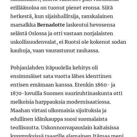
erilläänoloa on tuonut pienet eronsa. Siitä
hetkestä, kun sijaishallitsija, ranskalainen
marsalkka
Bernadotte
laskeutui hevosensa
selästä Oslossa ja otti vastaan norjalaisten
uskollisuudenvalat, ei Ruotsi ole kokenut sodan
kauhuja, vaan vaurastunut rauhassa.
Pohjanlahden itäpuolella kehitys oli
ensimmäiset sata vuotta lähes identtinen
entisen emämaan kanssa. Etenkin 1860- ja
1870-luvuilla Suomen suuriruhtinaskunta otti
melkoisia harppauksia modernisaatiossa.
Maahan virtasi ulkomaisia sijoituksia ja
edullinen idänkauppa suosi suomalaista
teollisuutta. Uskonnonvapauslain kaltaisissa
kysymyksissä tsaarille alamainen Itämaa meni