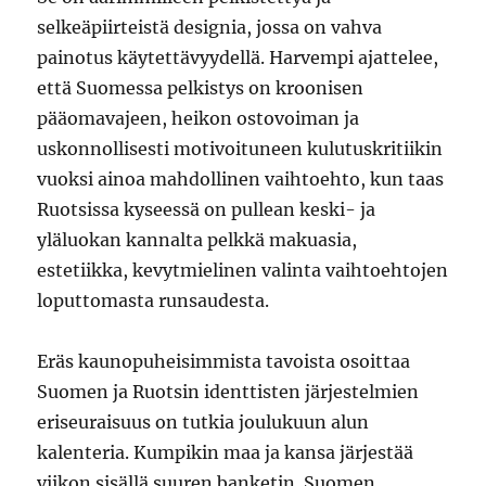
selkeäpiirteistä designia, jossa on vahva
painotus käytettävyydellä. Harvempi ajattelee,
että Suomessa pelkistys on kroonisen
pääomavajeen, heikon ostovoiman ja
uskonnollisesti motivoituneen kulutuskritiikin
vuoksi ainoa mahdollinen vaihtoehto, kun taas
Ruotsissa kyseessä on pullean keski- ja
yläluokan kannalta pelkkä makuasia,
estetiikka, kevytmielinen valinta vaihtoehtojen
loputtomasta runsaudesta.
Eräs kaunopuheisimmista tavoista osoittaa
Suomen ja Ruotsin identtisten järjestelmien
eriseuraisuus on tutkia joulukuun alun
kalenteria. Kumpikin maa ja kansa järjestää
viikon sisällä suuren banketin. Suomen