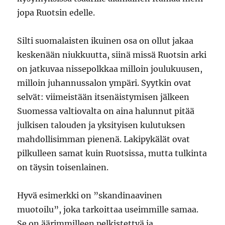
jopa Ruotsin edelle.
Silti suomalaisten ikuinen osa on ollut jakaa
keskenään niukkuutta, siinä missä Ruotsin arki
on jatkuvaa nissepolkkaa milloin joulukuusen,
milloin juhannussalon ympäri. Syytkin ovat
selvät: viimeistään itsenäistymisen jälkeen
Suomessa valtiovalta on aina halunnut pitää
julkisen talouden ja yksityisen kulutuksen
mahdollisimman pienenä. Lakipykälät ovat
pilkulleen samat kuin Ruotsissa, mutta tulkinta
on täysin toisenlainen.
Hyvä esimerkki on ”skandinaavinen
muotoilu”, joka tarkoittaa useimmille samaa.
Se on äärimmilleen pelkistettyä ja