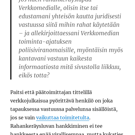
Verkkomedialle, olisin itse tai
edustamani yhteisön kautta juridisesti
vastuussa siitä mihin rahat käytetään
– ja allekirjoittaessani Verkkomedian
toiminta-ajatuksen
poliisiviranomaisille, myöntäisin myös
kantavani vastuun kaikesta
informaatiosta mitä sivustolla liikkuu,
eikös totta?
Paitsi että päätoimittajan tittelillä
verkkojulkaisua pyörittävä henkilö on joka
tapauksessa vastuussa palvelunsa sisällöistä,
jos se vain
vaikuttaa toimitetulta
.
Rahankeräysluvan hankkiminen ei tee
hankkeesta enää virallisempaa, mutta kukaties