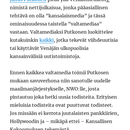
nimistä nettijulkaisua, jonka pääasiallinen
tehtävä on olla ”kansalaismedia” ja tässä
ominaisuudessa taistella ”valtamediaa”
vastaan. Valtamediaksi Putkonen luokittelee
kutakuinkin
kaikki
, jotka tekevät viihdeuutisia
tai käyttävät Venäjän ulkopuolisia
kansainvälisiä uutistoimistoja.
Ennen kaikkea valtamedia toimii Putkosen
mukaan savuverhona niin sanotulle uudelle
maailmanjärjestykselle, NWO:lle, josta
pintautuu joka hetki uusia todisteita. Erityisen
mieluisia todisteita ovat puuttuvat todisteet.
Jos missään ei kerrota juutalaisten pankkiirien,
Hollywoodin ja – mikäpä ettei – Kansallisen
Kokoomuksen tekemästä