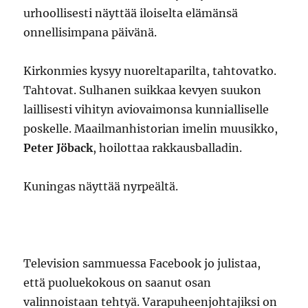
urhoollisesti näyttää iloiselta elämänsä
onnellisimpana päivänä.
Kirkonmies kysyy nuoreltaparilta, tahtovatko.
Tahtovat. Sulhanen suikkaa kevyen suukon
laillisesti vihityn aviovaimonsa kunnialliselle
poskelle. Maailmanhistorian imelin muusikko,
Peter Jöback
, hoilottaa rakkausballadin.
Kuningas näyttää nyrpeältä.
Television sammuessa Facebook jo julistaa,
että puoluekokous on saanut osan
valinnoistaan tehtyä. Varapuheenjohtajiksi on