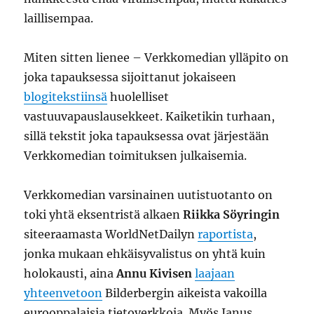
laillisempaa.
Miten sitten lienee – Verkkomedian ylläpito on
joka tapauksessa sijoittanut jokaiseen
blogitekstiinsä
huolelliset
vastuuvapauslausekkeet. Kaiketikin turhaan,
sillä tekstit joka tapauksessa ovat järjestään
Verkkomedian toimituksen julkaisemia.
Verkkomedian varsinainen uutistuotanto on
toki yhtä eksentristä alkaen
Riikka Söyringin
siteeraamasta WorldNetDailyn
raportista
,
jonka mukaan ehkäisyvalistus on yhtä kuin
holokausti, aina
Annu Kivisen
laajaan
yhteenvetoon
Bilderbergin aikeista vakoilla
eurooppalaisia tietoverkkoja. Myös Janus