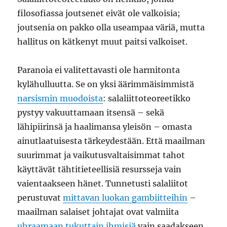
filosofiassa joutsenet eivät ole valkoisia;
joutsenia on pakko olla useampaa väriä, mutta
hallitus on kätkenyt muut paitsi valkoiset.
Paranoia ei valitettavasti ole harmitonta
kylähulluutta. Se on yksi äärimmäisimmistä
narsismin muodoista
: salaliittoteoreetikko
pystyy vakuuttamaan itsensä – sekä
lähipiirinsä ja haalimansa yleisön – omasta
ainutlaatuisesta tärkeydestään. Että maailman
suurimmat ja vaikutusvaltaisimmat tahot
käyttävät tähtitieteellisiä resursseja vain
vaientaakseen hänet. Tunnetusti salaliitot
perustuvat
mittavan luokan gambiitteihin
–
maailman salaiset johtajat ovat valmiita
uhraamaan tukuttain ihmisiä
vain saadakseen