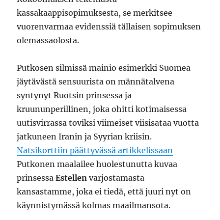
kassakaappisopimuksesta, se merkitsee
vuorenvarmaa evidenssiä tällaisen sopimuksen
olemassaolosta.
Putkosen silmissä mainio esimerkki Suomea
jäytävästä sensuurista on männätalvena
syntynyt Ruotsin prinsessa ja
kruununperillinen, joka ohitti kotimaisessa
uutisvirrassa toviksi viimeiset viisisataa vuotta
jatkuneen Iranin ja Syyrian kriisin.
Natsikorttiin päättyvässä artikkelissaan
Putkonen maalailee huolestunutta kuvaa
prinsessa
Estellen
varjostamasta
kansastamme, joka ei tiedä, että juuri nyt on
käynnistymässä kolmas maailmansota.