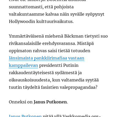
suunnattomasti, että pohjoista
valtakuntaamme kalvaa näin syvälle syöpynyt
Hollywoodin kulttuurivaikutus.
Ymmärtäväisenä miehenä Bäckman tietysti suo
rivikansalaisille erehdysvaransa. Mistäpä
oppimaton rahvas saisi tietää totuuden
länsimaista pankkiirimafiaa vastaan
kamppailevan
presidentti Putinin
rakkaudentäyteisestä sydämestä ja
oikeauskoisuudesta, kun valtamedia syytää
tuutin täydeltä fasistien valepropagandaa?
Onneksi on
Janus Putkonen
.
Janus Putkonen
pitää yllä Verkkomedia.org-