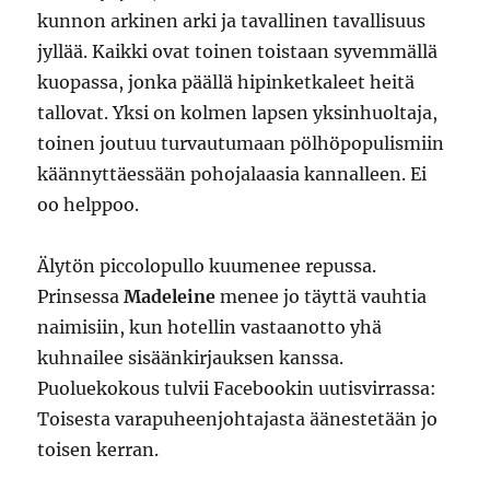
kunnon arkinen arki ja tavallinen tavallisuus
jyllää. Kaikki ovat toinen toistaan syvemmällä
kuopassa, jonka päällä hipinketkaleet heitä
tallovat. Yksi on kolmen lapsen yksinhuoltaja,
toinen joutuu turvautumaan pölhöpopulismiin
käännyttäessään pohojalaasia kannalleen. Ei
oo helppoo.
Älytön piccolopullo kuumenee repussa.
Prinsessa
Madeleine
menee jo täyttä vauhtia
naimisiin, kun hotellin vastaanotto yhä
kuhnailee sisäänkirjauksen kanssa.
Puoluekokous tulvii Facebookin uutisvirrassa:
Toisesta varapuheenjohtajasta äänestetään jo
toisen kerran.