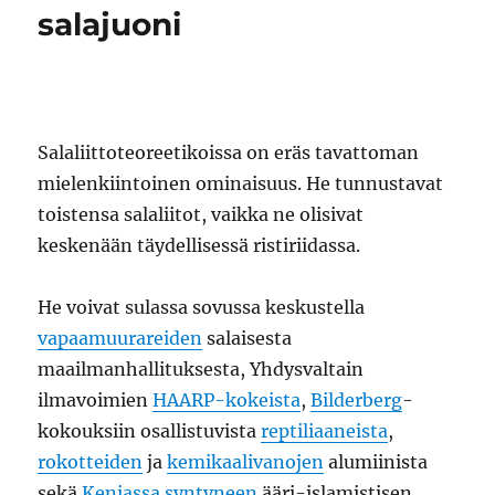
salajuoni
Salaliittoteoreetikoissa on eräs tavattoman
mielenkiintoinen ominaisuus. He tunnustavat
toistensa salaliitot, vaikka ne olisivat
keskenään täydellisessä ristiriidassa.
He voivat sulassa sovussa keskustella
vapaamuurareiden
salaisesta
maailmanhallituksesta, Yhdysvaltain
ilmavoimien
HAARP-kokeista
,
Bilderberg
-
kokouksiin osallistuvista
reptiliaaneista
,
rokotteiden
ja
kemikaalivanojen
alumiinista
sekä
Keniassa syntyneen
ääri-islamistisen