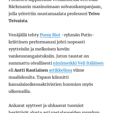
Bäckmanin masinoimaan solvauskampanjaan,
jolla yritettiin mustamaalata professori
Teivo
Teivaista
.
Venäjällä tehty
Pussy Riot
-ryhmän Putin-
kriittinen performanssi johti nopeasti
syytteisiin ja melkoisen koviin
vankeusrangaistuksiin. Jutun taustat on
summattu oivallisesti
nimimerkki Veli Itäläisen
eli
Antti Rautiaisen
artikkelissa
viime
maaliskuulta. Tapaus kiinnitti
kansalaisoikeusaktivistien huomion myös
ulkomailla.
Ankarat syytteet ja uhkaavat tuomiot
herättivät alusta asti vastalauseiden myrskyn