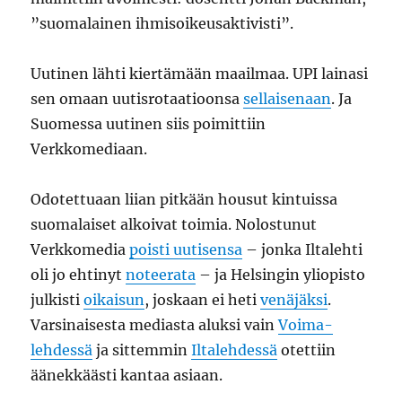
”suomalainen ihmisoikeusaktivisti”.
Uutinen lähti kiertämään maailmaa. UPI lainasi
sen omaan uutisrotaatioonsa
sellaisenaan
. Ja
Suomessa uutinen siis poimittiin
Verkkomediaan.
Odotettuaan liian pitkään housut kintuissa
suomalaiset alkoivat toimia. Nolostunut
Verkkomedia
poisti uutisensa
– jonka Iltalehti
oli jo ehtinyt
noteerata
– ja Helsingin yliopisto
julkisti
oikaisun
, joskaan ei heti
venäjäksi
.
Varsinaisesta mediasta aluksi vain
Voima-
lehdessä
ja sittemmin
Iltalehdessä
otettiin
äänekkäästi kantaa asiaan.