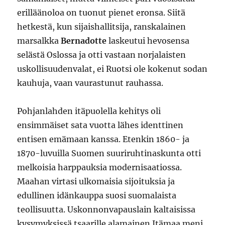
erilläänoloa on tuonut pienet eronsa. Siitä
hetkestä, kun sijaishallitsija, ranskalainen
marsalkka
Bernadotte
laskeutui hevosensa
selästä Oslossa ja otti vastaan norjalaisten
uskollisuudenvalat, ei Ruotsi ole kokenut sodan
kauhuja, vaan vaurastunut rauhassa.
Pohjanlahden itäpuolella kehitys oli
ensimmäiset sata vuotta lähes identtinen
entisen emämaan kanssa. Etenkin 1860- ja
1870-luvuilla Suomen suuriruhtinaskunta otti
melkoisia harppauksia modernisaatiossa.
Maahan virtasi ulkomaisia sijoituksia ja
edullinen idänkauppa suosi suomalaista
teollisuutta. Uskonnonvapauslain kaltaisissa
kysymyksissä tsaarille alamainen Itämaa meni