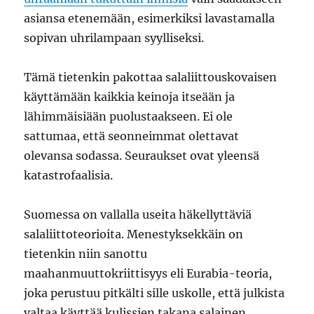
asiansa etenemään, esimerkiksi lavastamalla
sopivan uhrilampaan syylliseksi.
Tämä tietenkin pakottaa salaliittouskovaisen
käyttämään kaikkia keinoja itseään ja
lähimmäisiään puolustaakseen. Ei ole
sattumaa, että seonneimmat olettavat
olevansa sodassa. Seuraukset ovat yleensä
katastrofaalisia.
Suomessa on vallalla useita häkellyttäviä
salaliittoteorioita. Menestyksekkäin on
tietenkin niin sanottu
maahanmuuttokriittisyys eli Eurabia-teoria,
joka perustuu pitkälti sille uskolle, että julkista
valtaa käyttää kulissien takana salainen