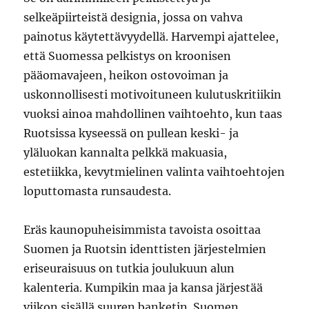
selkeäpiirteistä designia, jossa on vahva
painotus käytettävyydellä. Harvempi ajattelee,
että Suomessa pelkistys on kroonisen
pääomavajeen, heikon ostovoiman ja
uskonnollisesti motivoituneen kulutuskritiikin
vuoksi ainoa mahdollinen vaihtoehto, kun taas
Ruotsissa kyseessä on pullean keski- ja
yläluokan kannalta pelkkä makuasia,
estetiikka, kevytmielinen valinta vaihtoehtojen
loputtomasta runsaudesta.
Eräs kaunopuheisimmista tavoista osoittaa
Suomen ja Ruotsin identtisten järjestelmien
eriseuraisuus on tutkia joulukuun alun
kalenteria. Kumpikin maa ja kansa järjestää
viikon sisällä suuren banketin. Suomen