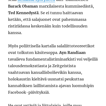
Barack Obaman
marxilaisesta kummisedästä,
Ted Kennedystä
. Se ei tunnu haittaavan
ketään, että salajuonet ovat pahemmassa
ristiriidassa keskenään kuin todellisuuden
kanssa.
Myös poliittisella kartalla salaliittoteoreetikot
ovat tolkuton käsitesoppa.
Ayn Randiaan
tavaileva fundamentalistiminarkisti voi veljeillä
talousdemokratiasta ja Zeitgeistista
vaahtoavan kansallisbolševikin kanssa,
holokaustin kieltävä uusnatsi peukuttaa
kannabiksen laillistamista ajavan luomuhipin
Facebook-päivityksiä.
He ovat ystäviä ja liittolaisia, joille muu