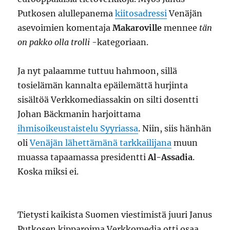
Putkosen alullepanema
kiitosadressi
Venäjän
asevoimien komentaja
Makaroville
mennee
tän
on pakko olla trolli
-kategoriaan.
Ja nyt palaamme tuttuu hahmoon, sillä
tosielämän kannalta epäilemättä hurjinta
sisältöä Verkkomediassakin on silti dosentti
Johan Bäckmanin harjoittama
ihmisoikeustaistelu Syyriassa
. Niin, siis hänhän
oli
Venäjän lähettämänä tarkkailijana
muun
muassa tapaamassa presidentti
Al-Assadia
.
Koska miksi ei.
Tietysti kaikista Suomen viestimistä juuri Janus
Putkosen kipparoima Verkkomedia otti osaa