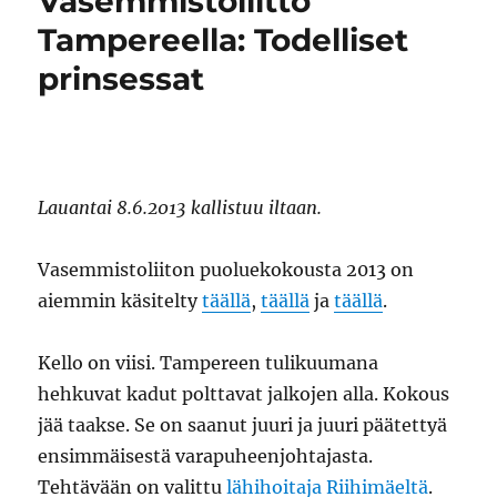
Vasemmistoliitto
Tampereella: Todelliset
prinsessat
Lauantai 8.6.2013 kallistuu iltaan.
Vasemmistoliiton puoluekokousta 2013 on
aiemmin käsitelty
täällä
,
täällä
ja
täällä
.
Kello on viisi. Tampereen tulikuumana
hehkuvat kadut polttavat jalkojen alla. Kokous
jää taakse. Se on saanut juuri ja juuri päätettyä
ensimmäisestä varapuheenjohtajasta.
Tehtävään on valittu
lähihoitaja Riihimäeltä
.