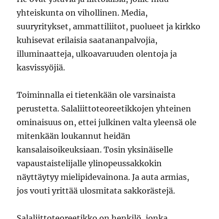
yhteiskunta on vihollinen. Media,
suuryritykset, ammattiliitot, puolueet ja kirkko
kuhisevat erilaisia saatananpalvojia,
illuminaatteja, ulkoavaruuden olentoja ja
kasvissyöjiä.
Toiminnalla ei tietenkään ole varsinaista
perustetta. Salaliittoteoreetikkojen yhteinen
ominaisuus on, ettei julkinen valta yleensä ole
mitenkään loukannut heidän
kansalaisoikeuksiaan. Tosin yksinäiselle
vapaustaistelijalle ylinopeussakkokin
näyttäytyy mielipidevainona. Ja auta armias,
jos vouti yrittää ulosmitata sakkorästejä.
Salaliittoteoreetikko on henkilö, jonka