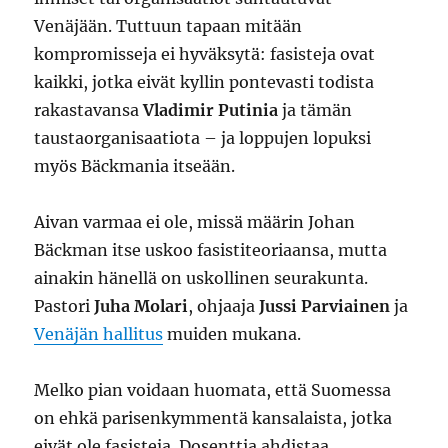
Venäjään. Tuttuun tapaan mitään
kompromisseja ei hyväksytä: fasisteja ovat
kaikki, jotka eivät kyllin pontevasti todista
rakastavansa
Vladimir Putinia
ja tämän
taustaorganisaatiota – ja loppujen lopuksi
myös Bäckmania itseään.
Aivan varmaa ei ole, missä määrin Johan
Bäckman itse uskoo fasistiteoriaansa, mutta
ainakin hänellä on uskollinen seurakunta.
Pastori
Juha Molari
, ohjaaja
Jussi Parviainen
ja
Venäjän hallitus
muiden mukana.
Melko pian voidaan huomata, että Suomessa
on ehkä parisenkymmentä kansalaista, jotka
eivät ole fasisteja. Dosenttia ahdistaa