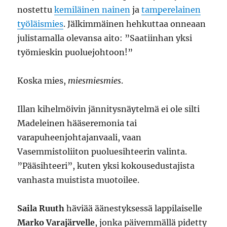
nostettu
kemiläinen nainen
ja
tamperelainen
työläismies
. Jälkimmäinen hehkuttaa onneaan
julistamalla olevansa aito: ”Saatiinhan yksi
työmieskin puoluejohtoon!”
Koska mies,
miesmiesmies
.
Illan kihelmöivin jännitysnäytelmä ei ole silti
Madeleinen hääseremonia tai
varapuheenjohtajanvaali, vaan
Vasemmistoliiton puoluesihteerin valinta.
”Pääsihteeri”, kuten yksi kokousedustajista
vanhasta muistista muotoilee.
Saila Ruuth
häviää äänestyksessä lappilaiselle
Marko Varajärvelle
, jonka päivemmällä pidetty