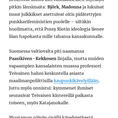
pitkin länsimaita:
Björk
,
Madonna
ja lukuisat
muut julkkikset asettuivat oitis pidätettyjen
punkkarifeministien puolelle – siitäkin
huolimatta, että Pussy Riotin ideologia lienee
liian hapokasta mille tahansa kansakunnalle.
Suomessa valtiovalta piti naamansa
Paasikiven
–
Kekkosen
linjalla, mutta muiden
vapaampien kansalaisten muassa professori
Teivainen halusi keskustella asiasta
maailmanpoliittisilla
kaupunkikävelyillään
.
Juttu myös onnistui: kymmenet ihmiset
seurasivat Teivaisen kintereillä paikasta
toiseen, myös Katajanokalle.
Muutaman päivän sisällä kävelyretkestä