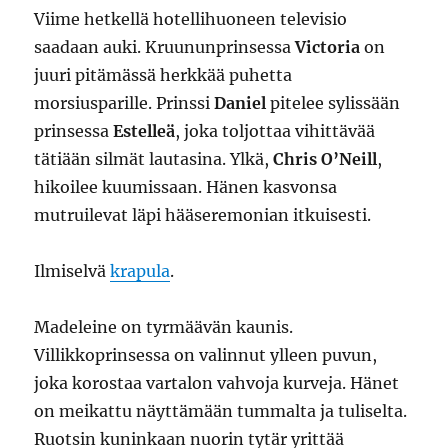
Viime hetkellä hotellihuoneen televisio
saadaan auki. Kruununprinsessa
Victoria
on
juuri pitämässä herkkää puhetta
morsiusparille. Prinssi
Daniel
pitelee sylissään
prinsessa
Estelleä
, joka toljottaa vihittävää
tätiään silmät lautasina. Ylkä,
Chris O’Neill
,
hikoilee kuumissaan. Hänen kasvonsa
mutruilevat läpi hääseremonian itkuisesti.
Ilmiselvä
krapula
.
Madeleine on tyrmäävän kaunis.
Villikkoprinsessa on valinnut ylleen puvun,
joka korostaa vartalon vahvoja kurveja. Hänet
on meikattu näyttämään tummalta ja tuliselta.
Ruotsin kuninkaan nuorin tytär yrittää