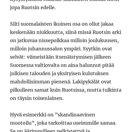
jopa Ruotsin edelle.
Silti suomalaisten ikuinen osa on ollut jakaa
keskenään niukkuutta, siinä missä Ruotsin arki
on jatkuvaa nissepolkkaa milloin joulukuusen,
milloin juhannussalon ympäri. Syytkin ovat
selvät: viimeistään itsenäistymisen jälkeen
Suomessa valtiovalta on aina halunnut pitää
julkisen talouden ja yksityisen kulutuksen
mahdollisimman pienenä. Lakipykälät ovat
pilkulleen samat kuin Ruotsissa, mutta tulkinta
on täysin toisenlainen.
Hyvä esimerkki on ”skandinaavinen
muotoilu”, joka tarkoittaa useimmille samaa.
Se on äärimmilleen pelkistettyä ja