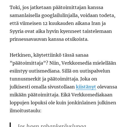
Toki, jos jatketaan päätoimittajan kanssa
samanlaisella googlailulinjalla, voidaan todeta,
että viimeisen 12 kuukauden aikana Iran ja
Syyria ovat aika hyvin kyenneet taistelemaan
prinsessavauvan kanssa otsikoista.
Hetkinen, käytettiinkö tässä sanaa
”päätoimittaja”? Niin, Verkkomedia mielellään
esiintyy uutismediana. Sillä on uutispalvelun
tunnusmerkit ja päätoimittaja. Joka on
julkisesti omalla sivustollaan
kiistänyt
olevansa
mikään päätoimittaja. Eikä Verkkomediakaan
loppujen lopuksi ole kuin jonkinlainen julkinen
ilmoitustaulu:
Jos haen rahankeräyslupaa