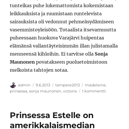
tunteikas puhe lukemattomista kokemistaan
leikkauksista ja ruumistaan runtelevista
sairauksista oli vedonnut pehmeäsydämiseen
vasemmistoyleisöön. Totaalista itsevarmuutta
puheessaan huokuva Varajärvi huipentaa
elämänsä vallantäyteisimmän illan julistamalla
menneensä kihloihin. Ei tarvitse olla
Sonja
Maunonen
povatakseen puoluetoimistoon
melkoista tahtojen sotaa.
Kirjoittaja
Julkaistu
Kategoriat
Avainsanat
admin
9.6.2013
tampere2013
madeleine
,
artikkeliin
prinsessa
,
sonja maunonen
,
victoria
1 kommentti
Vasemmistol
Tampereella
Todelliset
Prinsessa Estelle on
prinsessat
amerikkalaismedian