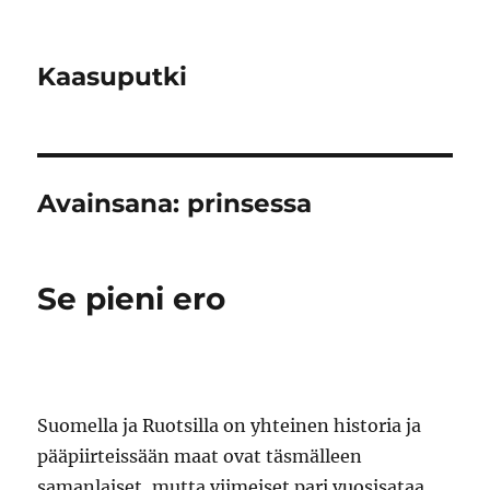
Kaasuputki
Avainsana:
prinsessa
Se pieni ero
Suomella ja Ruotsilla on yhteinen historia ja
pääpiirteissään maat ovat täsmälleen
samanlaiset, mutta viimeiset pari vuosisataa