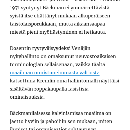
1971 syntynyt Bäckman ei ymmärrettävistä
syistä itse ehättänyt mukaan alkuperäiseen
taistolaisporukkaan, mutta aikaansaapaa
miestä pieni myöhästyminen ei hetkauta.
Dosentin tyytyväisyydeksi Venäjän
nykyhallinto on omaksunut neuvostoaikaisen
terminologian sellaisenaan, vaikka täältä
maailman onnistuneimmasta valtiosta
katsottuna Kremlin oma hallintomalli näyttäisi
sisältävän roppakaupalla fasistisia
ominaisuuksia.
Bäckmanilaisessa kalvinismissa maailma on
jaettu hyviin ja pahoihin sen mukaan, miten
ihmiset tai organisaatiot suhtautuvat