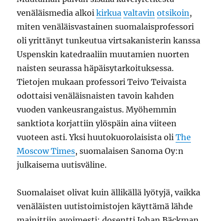
venäläismedia alkoi
kirkua
valtavin
otsikoin
,
miten venäläisvastainen suomalaisprofessori
oli yrittänyt tunkeutua virtsakanisterin kanssa
Uspenskin katedraaliin muutamien nuorten
naisten seurassa häpäisytarkoituksessa.
Tietojen mukaan professori Teivo Teivaista
odottaisi venäläisnaisten tavoin kahden
vuoden vankeusrangaistus. Myöhemmin
sanktiota korjattiin ylöspäin aina viiteen
vuoteen asti. Yksi huutokuorolaisista oli
The
Moscow Times
, suomalaisen Sanoma Oy:n
julkaisema uutisväline.
Suomalaiset olivat kuin ällikällä lyötyjä, vaikka
venäläisten uutistoimistojen käyttämä lähde
mainittiin avoimesti: dosentti Johan Bäckman,