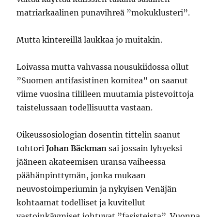
matriarkaalinen punavihreä ”mokuklusteri”.
Mutta kintereillä laukkaa jo muitakin.
Loivassa mutta vahvassa nousukiidossa ollut
”Suomen antifasistinen komitea” on saanut
viime vuosina tililleen muutamia pistevoittoja
taistelussaan todellisuutta vastaan.
Oikeussosiologian dosentin tittelin saanut
tohtori
Johan Bäckman
sai jossain lyhyeksi
jääneen akateemisen uransa vaiheessa
päähänpinttymän, jonka mukaan
neuvostoimperiumin ja nykyisen Venäjän
kohtaamat todelliset ja kuvitellut
vastoinkäymiset johtuvat ”fasisteista”. Vuonna