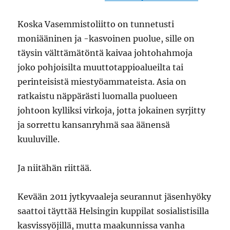
Koska Vasemmistoliitto on tunnetusti
moniääninen ja -kasvoinen puolue, sille on
täysin välttämätöntä kaivaa johtohahmoja
joko pohjoisilta muuttotappioalueilta tai
perinteisistä miestyöammateista. Asia on
ratkaistu näppärästi luomalla puolueen
johtoon kylliksi virkoja, jotta jokainen syrjitty
ja sorrettu kansanryhmä saa äänensä
kuuluville.
Ja niitähän riittää.
Kevään 2011 jytkyvaaleja seurannut jäsenhyöky
saattoi täyttää Helsingin kuppilat sosialistisilla
kasvissyöjillä, mutta maakunnissa vanha