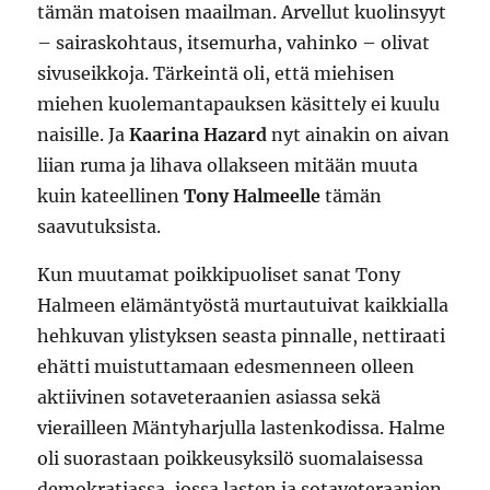
tämän matoisen maailman. Arvellut kuolinsyyt
– sairaskohtaus, itsemurha, vahinko – olivat
sivuseikkoja. Tärkeintä oli, että miehisen
miehen kuolemantapauksen käsittely ei kuulu
naisille. Ja
Kaarina Hazard
nyt ainakin on aivan
liian ruma ja lihava ollakseen mitään muuta
kuin kateellinen
Tony Halmeelle
tämän
saavutuksista.
Kun muutamat poikkipuoliset sanat Tony
Halmeen elämäntyöstä murtautuivat kaikkialla
hehkuvan ylistyksen seasta pinnalle, nettiraati
ehätti muistuttamaan edesmenneen olleen
aktiivinen sotaveteraanien asiassa sekä
vierailleen Mäntyharjulla lastenkodissa. Halme
oli suorastaan poikkeusyksilö suomalaisessa
demokratiassa, jossa lasten ja sotaveteraanien