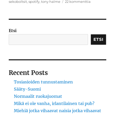
artikkeliin
sekoboltsit
,
spotify
,
tony halme
22 kommenttia
Seuraavaksi
Kaarina
Hazard
haukkuu
sotiemme
Etsi
veteraanit
ETSI
Recent Posts
Tosiasioiden tunnustaminen
Sääty-Suomi
Normaalit ruokajuomat
Mikä ei ole vanha, irlantilainen tai pub?
Miehiä jotka vihaavat naisia jotka vihaavat