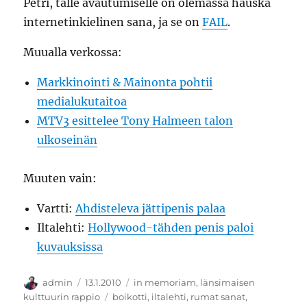
Petri, tälle avautumiselle on olemassa hauska
internetinkielinen sana, ja se on
FAIL
.
Muualla verkossa:
Markkinointi & Mainonta pohtii
medialukutaitoa
MTV3 esittelee Tony Halmeen talon
ulkoseinän
Muuten vain:
Vartti:
Ahdisteleva jättipenis palaa
Iltalehti:
Hollywood-tähden penis paloi
kuvauksissa
Kirjoittaja
Julkaistu
Kategoriat
admin
13.1.2010
in memoriam
,
länsimaisen
Avainsanat
kulttuurin rappio
boikotti
,
iltalehti
,
rumat sanat
,