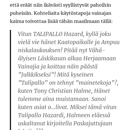
että eräät niin ikävästi syyllistyvät pahoihin
puheisiin. Kohteliaita käytöstapoja vainajan
kaima toivottaa lisää tähän maailmaan tällä:
Vitun TALIPALLO Hazard, kyllä joku
vielä vie hänet Kaatopaikalle ja Ampuu
niskalaukauksen! Pitää nyt Vähä-
älyisen Läskikasan alkaa Herjaamaan
Vainajia ja koittaa näin päästä
”Julkkikseksi”! Mitä kyseinen
”Talipallo” on tehnyt ”mainetekoja”?,
kuten Tony Christian Halme, Hänet
tulemme aina muistamaan. Sanoi
kuten asiat o…livat. Miksei tämä vitun
Talipallo Hazardi, Halmeen eläessä
uskaltanut kirjoitella Paskajuttujaan