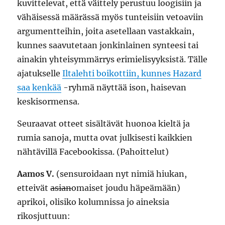
kuvittelevat, että väittely perustuu loogisiin ja
vähäisessä määrässä myös tunteisiin vetoaviin
argumentteihin, joita asetellaan vastakkain,
kunnes saavutetaan jonkinlainen synteesi tai
ainakin yhteisymmärrys erimielisyyksistä. Tälle
ajatukselle
Iltalehti boikottiin, kunnes Hazard
saa kenkää
-ryhmä näyttää ison, haisevan
keskisormensa.
Seuraavat otteet sisältävät huonoa kieltä ja
rumia sanoja, mutta ovat julkisesti kaikkien
nähtävillä Facebookissa. (Pahoittelut)
Aamos V.
(sensuroidaan nyt nimiä hiukan,
etteivät
asian
omaiset joudu häpeämään)
aprikoi, olisiko kolumnissa jo aineksia
rikosjuttuun: