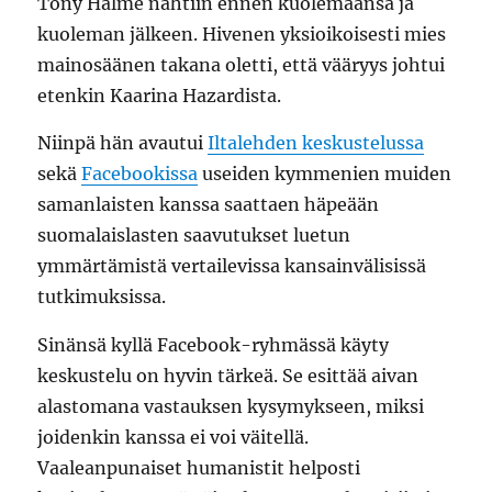
Tony Halme nähtiin ennen kuolemaansa ja
kuoleman jälkeen. Hivenen yksioikoisesti mies
mainosäänen takana oletti, että vääryys johtui
etenkin Kaarina Hazardista.
Niinpä hän avautui
Iltalehden keskustelussa
sekä
Facebookissa
useiden kymmenien muiden
samanlaisten kanssa saattaen häpeään
suomalaislasten saavutukset luetun
ymmärtämistä vertailevissa kansainvälisissä
tutkimuksissa.
Sinänsä kyllä Facebook-ryhmässä käyty
keskustelu on hyvin tärkeä. Se esittää aivan
alastomana vastauksen kysymykseen, miksi
joidenkin kanssa ei voi väitellä.
Vaaleanpunaiset humanistit helposti