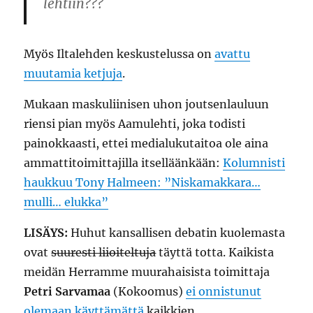
lehtiin???
Myös Iltalehden keskustelussa on
avattu
muutamia ketjuja
.
Mukaan maskuliinisen uhon joutsenlauluun
riensi pian myös Aamulehti, joka todisti
painokkaasti, ettei medialukutaitoa ole aina
ammattitoimittajilla itselläänkään:
Kolumnisti
haukkuu Tony Halmeen: ”Niskamakkara…
mulli… elukka”
LISÄYS:
Huhut kansallisen debatin kuolemasta
ovat
suuresti liioiteltuja
täyttä totta. Kaikista
meidän Herramme muurahaisista toimittaja
Petri Sarvamaa
(Kokoomus)
ei onnistunut
olemaan käyttämättä
kaikkien