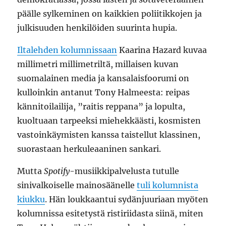
päälle sylkeminen on kaikkien poliitikkojen ja
julkisuuden henkilöiden suurinta hupia.
Iltalehden kolumnissaan
Kaarina Hazard kuvaa
millimetri millimetriltä, millaisen kuvan
suomalainen media ja kansalaisfoorumi on
kulloinkin antanut Tony Halmeesta: reipas
kännitoilailija, ”raitis reppana” ja lopulta,
kuoltuaan tarpeeksi miehekkäästi, kosmisten
vastoinkäymisten kanssa taistellut klassinen,
suorastaan herkuleaaninen sankari.
Mutta
Spotify
-musiikkipalvelusta tutulle
sinivalkoiselle mainosäänelle
tuli kolumnista
kiukku
. Hän loukkaantui sydänjuuriaan myöten
kolumnissa esitetystä ristiriidasta siinä, miten