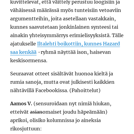
kuvittelevat, että väittely perustuu loogisiin ja
vähäisessä määrässä myös tunteisiin vetoaviin
argumentteihin, joita asetellaan vastakkain,
kunnes saavutetaan jonkinlainen synteesi tai
ainakin yhteisymmärrys erimielisyyksistä. Tälle
ajatukselle
Iltalehti boikottiin, kunnes Hazard
saa kenkää
-ryhmä näyttää ison, haisevan
keskisormensa.
Seuraavat otteet sisältävät huonoa kieltä ja
rumia sanoja, mutta ovat julkisesti kaikkien
nähtävillä Facebookissa. (Pahoittelut)
Aamos V.
(sensuroidaan nyt nimiä hiukan,
etteivät
asian
omaiset joudu häpeämään)
aprikoi, olisiko kolumnissa jo aineksia
rikosjuttuun: