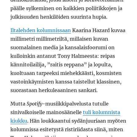
päälle sylkeminen on kaikkien poliitikkojen ja
julkisuuden henkilöiden suurinta hupia.
Iltalehden kolumnissaan
Kaarina Hazard kuvaa
millimetri millimetriltä, millaisen kuvan
suomalainen media ja kansalaisfoorumi on
kulloinkin antanut Tony Halmeesta: reipas
kännitoilailija, ”raitis reppana” ja lopulta,
kuoltuaan tarpeeksi miehekkäästi, kosmisten
vastoinkäymisten kanssa taistellut klassinen,
suorastaan herkuleaaninen sankari.
Mutta
Spotify
-musiikkipalvelusta tutulle
sinivalkoiselle mainosäänelle
tuli kolumnista
kiukku
. Hän loukkaantui sydänjuuriaan myöten
kolumnissa esitetystä ristiriidasta siinä, miten