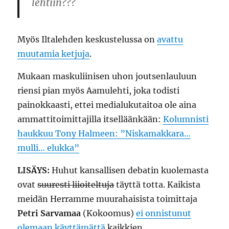
lehtiin???
Myös Iltalehden keskustelussa on
avattu
muutamia ketjuja
.
Mukaan maskuliinisen uhon joutsenlauluun
riensi pian myös Aamulehti, joka todisti
painokkaasti, ettei medialukutaitoa ole aina
ammattitoimittajilla itselläänkään:
Kolumnisti
haukkuu Tony Halmeen: ”Niskamakkara…
mulli… elukka”
LISÄYS:
Huhut kansallisen debatin kuolemasta
ovat
suuresti liioiteltuja
täyttä totta. Kaikista
meidän Herramme muurahaisista toimittaja
Petri Sarvamaa
(Kokoomus)
ei onnistunut
olemaan käyttämättä
kaikkien