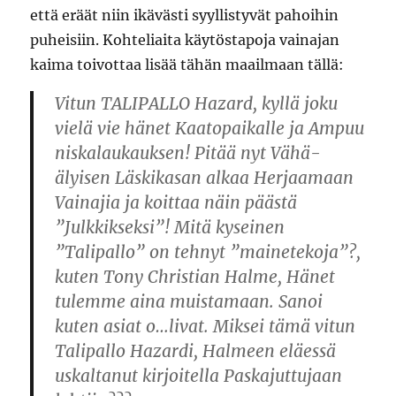
että eräät niin ikävästi syyllistyvät pahoihin
puheisiin. Kohteliaita käytöstapoja vainajan
kaima toivottaa lisää tähän maailmaan tällä:
Vitun TALIPALLO Hazard, kyllä joku
vielä vie hänet Kaatopaikalle ja Ampuu
niskalaukauksen! Pitää nyt Vähä-
älyisen Läskikasan alkaa Herjaamaan
Vainajia ja koittaa näin päästä
”Julkkikseksi”! Mitä kyseinen
”Talipallo” on tehnyt ”mainetekoja”?,
kuten Tony Christian Halme, Hänet
tulemme aina muistamaan. Sanoi
kuten asiat o…livat. Miksei tämä vitun
Talipallo Hazardi, Halmeen eläessä
uskaltanut kirjoitella Paskajuttujaan