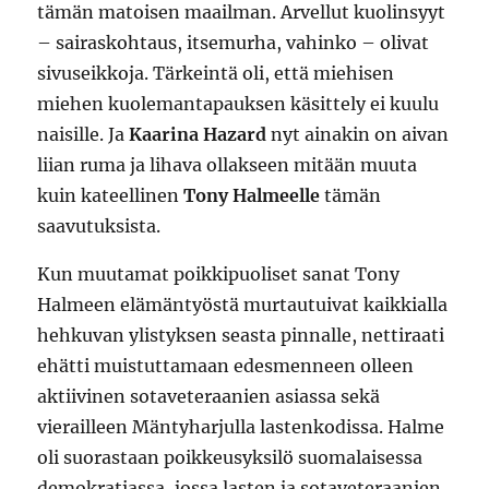
tämän matoisen maailman. Arvellut kuolinsyyt
– sairaskohtaus, itsemurha, vahinko – olivat
sivuseikkoja. Tärkeintä oli, että miehisen
miehen kuolemantapauksen käsittely ei kuulu
naisille. Ja
Kaarina Hazard
nyt ainakin on aivan
liian ruma ja lihava ollakseen mitään muuta
kuin kateellinen
Tony Halmeelle
tämän
saavutuksista.
Kun muutamat poikkipuoliset sanat Tony
Halmeen elämäntyöstä murtautuivat kaikkialla
hehkuvan ylistyksen seasta pinnalle, nettiraati
ehätti muistuttamaan edesmenneen olleen
aktiivinen sotaveteraanien asiassa sekä
vierailleen Mäntyharjulla lastenkodissa. Halme
oli suorastaan poikkeusyksilö suomalaisessa
demokratiassa, jossa lasten ja sotaveteraanien