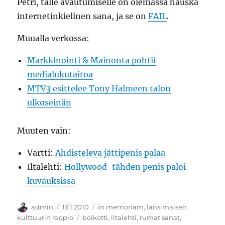
Petri, tälle avautumiselle on olemassa hauska
internetinkielinen sana, ja se on
FAIL
.
Muualla verkossa:
Markkinointi & Mainonta pohtii
medialukutaitoa
MTV3 esittelee Tony Halmeen talon
ulkoseinän
Muuten vain:
Vartti:
Ahdisteleva jättipenis palaa
Iltalehti:
Hollywood-tähden penis paloi
kuvauksissa
Kirjoittaja
Julkaistu
Kategoriat
admin
13.1.2010
in memoriam
,
länsimaisen
Avainsanat
kulttuurin rappio
boikotti
,
iltalehti
,
rumat sanat
,