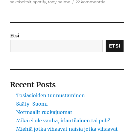
artikkeliin
sekoboltsit
,
spotify
,
tony halme
22 kommenttia
Seuraavaksi
Kaarina
Hazard
haukkuu
sotiemme
Etsi
veteraanit
ETSI
Recent Posts
Tosiasioiden tunnustaminen
Sääty-Suomi
Normaalit ruokajuomat
Mikä ei ole vanha, irlantilainen tai pub?
Miehiä jotka vihaavat naisia jotka vihaavat