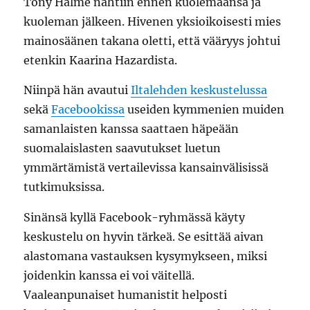
Tony Halme nähtiin ennen kuolemaansa ja
kuoleman jälkeen. Hivenen yksioikoisesti mies
mainosäänen takana oletti, että vääryys johtui
etenkin Kaarina Hazardista.
Niinpä hän avautui
Iltalehden keskustelussa
sekä
Facebookissa
useiden kymmenien muiden
samanlaisten kanssa saattaen häpeään
suomalaislasten saavutukset luetun
ymmärtämistä vertailevissa kansainvälisissä
tutkimuksissa.
Sinänsä kyllä Facebook-ryhmässä käyty
keskustelu on hyvin tärkeä. Se esittää aivan
alastomana vastauksen kysymykseen, miksi
joidenkin kanssa ei voi väitellä.
Vaaleanpunaiset humanistit helposti