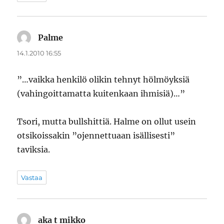
Palme
sanoo:
14.1.2010 16:55
”…vaikka henkilö olikin tehnyt hölmöyksiä
(vahingoittamatta kuitenkaan ihmisiä)…”
Tsori, mutta bullshittiä. Halme on ollut usein
otsikoissakin ”ojennettuaan isällisesti”
taviksia.
Vastaa
aka t mikko
sanoo: