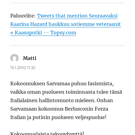
Paluuviite:
Tweets that mention Seuraavaksi
Kaarina Hazard haukkuu sotiemme veteraanit
« Kaasuputki -- Topsy.com
Matti
sanoo:
15.1.2010 11:32
Kokoomuksen Sarvamaa puhuu fasismista,
vaikka oman puolueen toiminnasta tulee tämä
Italialainen hallintomuoto mieleen. Onhan
Sarvamaan kokoomus Berlusconin Forza
Italian ja putinin puolueen veljespuolue!
Kokoomuslaista tekopyhyyttä!