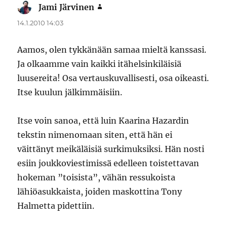
Jami Järvinen
sanoo:
14.1.2010 14:03
Aamos, olen tykkänään samaa mieltä kanssasi.
Ja olkaamme vain kaikki itähelsinkiläisiä
luusereita! Osa vertauskuvallisesti, osa oikeasti.
Itse kuulun jälkimmäisiin.
Itse voin sanoa, että luin Kaarina Hazardin
tekstin nimenomaan siten, että hän ei
väittänyt meikäläisiä surkimuksiksi. Hän nosti
esiin joukkoviestimissä edelleen toistettavan
hokeman ”toisista”, vähän ressukoista
lähiöasukkaista, joiden maskottina Tony
Halmetta pidettiin.