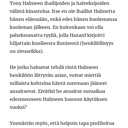
Tony Halmeen ihailijoiden ja halveksijoiden
välistä kinastelua. Itse en ole ihaillut Halmetta
hänen eläessään, enkä edes hänen kuolemansa
kuoleman jälkeen. En kuitenkaan voi olla
paheksumatta tyyliä, jolla Hazard kirjoitti
hiljattain kuolleesta ihmisestä (henkilöllisyys
on sivuseikka).
He jotka haluavat tehdä tästä Halmeen
henkilöön liittyvän asian, voivat miettiä
millaista kohtelua häntä suremaan jääneet
ansaitsevat. Eivätkö he ansaitse suruaikaa
edesmenneen Halmeen huonon käytöksen
vuoksi?
Ymmärrän myös, että helpoin tapa profiloitua