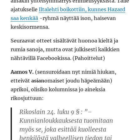
ainakin yhteisymmärrys erimielisyyksistä. Tälle
ajatukselle
Iltalehti boikottiin, kunnes Hazard
saa kenkää
-ryhmä näyttää ison, haisevan
keskisormensa.
Seuraavat otteet sisältävät huonoa kieltä ja
rumia sanoja, mutta ovat julkisesti kaikkien
nähtävillä Facebookissa. (Pahoittelut)
Aamos V.
(sensuroidaan nyt nimiä hiukan,
etteivät
asian
omaiset joudu häpeämään)
aprikoi, olisiko kolumnissa jo aineksia
rikosjuttuun:
Rikoslain 24. luku 9 § : ”–
Kunnianloukkauksesta tuomitaan
myös se, joka esittää kuolleesta
henkilöstä valheellisen tiedon tai