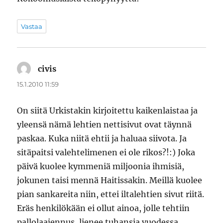
Vastaa
civis
sanoo:
15.1.2010 11:59
On siitä Urkistakin kirjoitettu kaikenlaistaa ja
yleensä nämä lehtien nettisivut ovat täynnä
paskaa. Kuka niitä ehtii ja haluaa siivota. Ja
sitäpaitsi valehtelimenen ei ole rikos?!:) Joka
päivä kuolee kymmeniä miljoonia ihmisiä,
jokunen taisi mennä Haitissakin. Meillä kuolee
pian sankareita niin, ettei iltalehtien sivut riitä.
Eräs henkilökään ei ollut ainoa, jolle tehtiin
pallolaajennus, lienee tuhansia vuodessa.