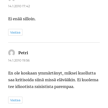
14.1.2010 17:42
Ei enää silloin.
Vastaa
Petri
sanoo:
14.1.2010 19:56
En ole koskaan ymmärtänyt, miksei kuollutta
saa kritisoida siinä missä elävääkin. Ei kuolema
tee idiootista raisistista parempaa.
Vastaa