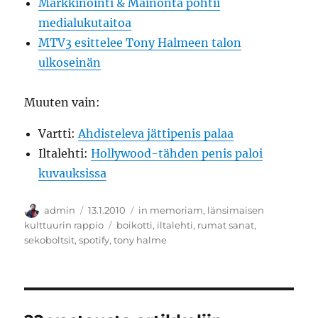
Markkinointi & Mainonta pohtii
medialukutaitoa
MTV3 esittelee Tony Halmeen talon
ulkoseinän
Muuten vain:
Vartti:
Ahdisteleva jättipenis palaa
Iltalehti:
Hollywood-tähden penis paloi
kuvauksissa
Kirjoittaja
Julkaistu
Kategoriat
admin
13.1.2010
in memoriam
,
länsimaisen
Avainsanat
kulttuurin rappio
boikotti
,
iltalehti
,
rumat sanat
,
sekoboltsit
,
spotify
,
tony halme