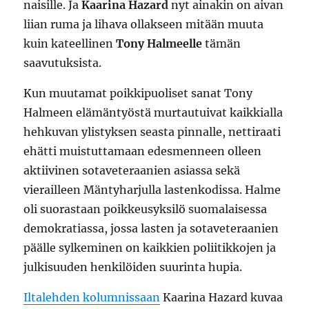
naisille. Ja
Kaarina Hazard
nyt ainakin on aivan
liian ruma ja lihava ollakseen mitään muuta
kuin kateellinen
Tony Halmeelle
tämän
saavutuksista.
Kun muutamat poikkipuoliset sanat Tony
Halmeen elämäntyöstä murtautuivat kaikkialla
hehkuvan ylistyksen seasta pinnalle, nettiraati
ehätti muistuttamaan edesmenneen olleen
aktiivinen sotaveteraanien asiassa sekä
vierailleen Mäntyharjulla lastenkodissa. Halme
oli suorastaan poikkeusyksilö suomalaisessa
demokratiassa, jossa lasten ja sotaveteraanien
päälle sylkeminen on kaikkien poliitikkojen ja
julkisuuden henkilöiden suurinta hupia.
Iltalehden kolumnissaan
Kaarina Hazard kuvaa