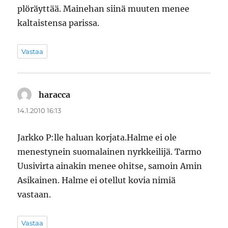
plöräyttää. Mainehan siinä muuten menee
kaltaistensa parissa.
Vastaa
haracca
sanoo:
14.1.2010 16:13
Jarkko P:lle haluan korjata.Halme ei ole
menestynein suomalainen nyrkkeilijä. Tarmo
Uusivirta ainakin menee ohitse, samoin Amin
Asikainen. Halme ei otellut kovia nimiä
vastaan.
Vastaa