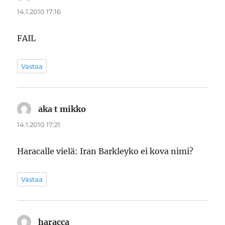
14.1.2010 17:16
FAIL
Vastaa
aka t mikko
sanoo:
14.1.2010 17:21
Haracalle vielä: Iran Barkleyko ei kova nimi?
Vastaa
haracca
sanoo: