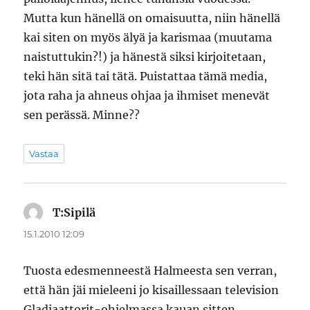
Mutta kun hänellä on omaisuutta, niin hänellä
kai siten on myös älyä ja karismaa (muutama
naistuttukin?!) ja hänestä siksi kirjoitetaan,
teki hän sitä tai tätä. Puistattaa tämä media,
jota raha ja ahneus ohjaa ja ihmiset menevät
sen perässä. Minne??
Vastaa
T:Sipilä
sanoo:
15.1.2010 12:09
Tuosta edesmenneestä Halmeesta sen verran,
että hän jäi mieleeni jo kisaillessaan television
Gladiaattorit-ohjelmassa kauan sitten.