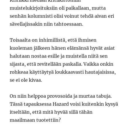
Kritiikki median kritiikittömiin
muistelukirjoituksiin oli paikallaan, mutta
senhän kolumnisti olisi voinut tehdä aivan eri
sävellajissakin niin tahtoessaan.
Toisaalta on inhimillistä, että ihmisen
kuoleman jälkeen hänen elämänsä hyvät asiat
halutaan nostaa esille ja muistella niitä sen
sijasta, että revitellään paskalla. Vaikka onkin
rohkeaa käyttäytyä loukkaavasti hautajaisissa,
se ei ole kivaa.
On niin helppoa provosoida ja murtaa tabuja.
Tässä tapauksessa Hazard voisi kuitenkin kysyä
itseltään, että mitä hyvää sillä tähän
maailmaan tuotettiin?