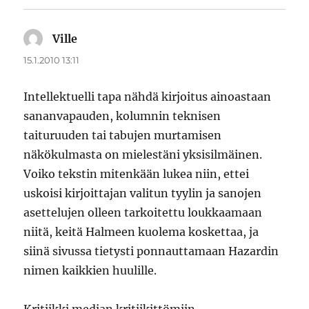
Ville
sanoo:
15.1.2010 13:11
Intellektuelli tapa nähdä kirjoitus ainoastaan
sananvapauden, kolumnin teknisen
taituruuden tai tabujen murtamisen
näkökulmasta on mielestäni yksisilmäinen.
Voiko tekstin mitenkään lukea niin, ettei
uskoisi kirjoittajan valitun tyylin ja sanojen
asettelujen olleen tarkoitettu loukkaamaan
niitä, keitä Halmeen kuolema koskettaa, ja
siinä sivussa tietysti ponnauttamaan Hazardin
nimen kaikkien huulille.