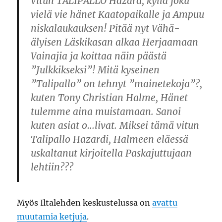
Vitun TALIPALLO Hazard, kyllä joku
vielä vie hänet Kaatopaikalle ja Ampuu
niskalaukauksen! Pitää nyt Vähä-
älyisen Läskikasan alkaa Herjaamaan
Vainajia ja koittaa näin päästä
”Julkkikseksi”! Mitä kyseinen
”Talipallo” on tehnyt ”mainetekoja”?,
kuten Tony Christian Halme, Hänet
tulemme aina muistamaan. Sanoi
kuten asiat o…livat. Miksei tämä vitun
Talipallo Hazardi, Halmeen eläessä
uskaltanut kirjoitella Paskajuttujaan
lehtiin???
Myös Iltalehden keskustelussa on
avattu
muutamia ketjuja
.