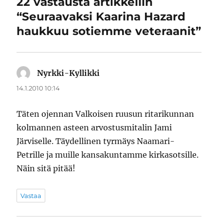
22 vastausta artikkeliin
“Seuraavaksi Kaarina Hazard
haukkuu sotiemme veteraanit”
Nyrkki-Kyllikki
sanoo:
14.1.2010 10:14
Täten ojennan Valkoisen ruusun ritarikunnan
kolmannen asteen arvostusmitalin Jami
Järviselle. Täydellinen tyrmäys Naamari-
Petrille ja muille kansakuntamme kirkasotsille.
Näin sitä pitää!
Vastaa