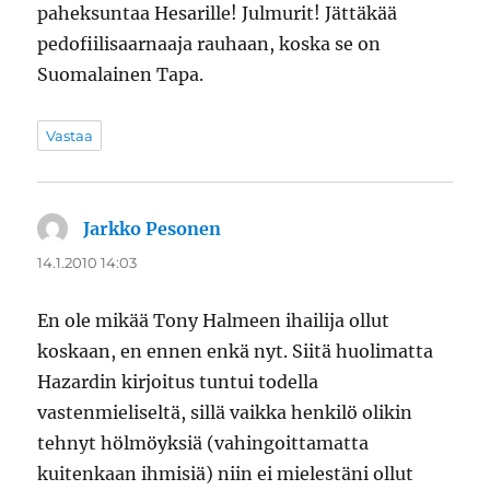
paheksuntaa Hesarille! Julmurit! Jättäkää
pedofiilisaarnaaja rauhaan, koska se on
Suomalainen Tapa.
Vastaa
Jarkko Pesonen
sanoo:
14.1.2010 14:03
En ole mikää Tony Halmeen ihailija ollut
koskaan, en ennen enkä nyt. Siitä huolimatta
Hazardin kirjoitus tuntui todella
vastenmieliseltä, sillä vaikka henkilö olikin
tehnyt hölmöyksiä (vahingoittamatta
kuitenkaan ihmisiä) niin ei mielestäni ollut