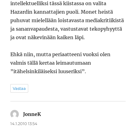
intellektuelliksi tässä kiistassa on valita
Hazardin kannattajien puoli. Monet heistä
puhuvat mielellään loistavasta mediakritiikistä
ja sananvapaudesta, vastustavat tekopyhyyttä
ja ovat näkevinään kaiken läpi.
Ehkä niin, mutta periaatteeni vuoksi olen
valmis tällä kertaa leimautumaan
”itähelsinkiläiseksi luuseriksi”.
Vastaa
JonneK
sanoo:
14.1.2010 13:54