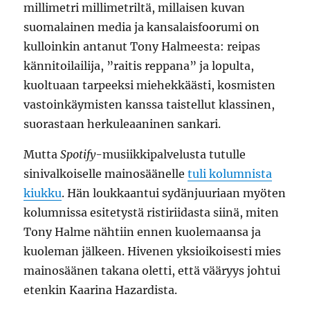
millimetri millimetriltä, millaisen kuvan
suomalainen media ja kansalaisfoorumi on
kulloinkin antanut Tony Halmeesta: reipas
kännitoilailija, ”raitis reppana” ja lopulta,
kuoltuaan tarpeeksi miehekkäästi, kosmisten
vastoinkäymisten kanssa taistellut klassinen,
suorastaan herkuleaaninen sankari.
Mutta
Spotify
-musiikkipalvelusta tutulle
sinivalkoiselle mainosäänelle
tuli kolumnista
kiukku
. Hän loukkaantui sydänjuuriaan myöten
kolumnissa esitetystä ristiriidasta siinä, miten
Tony Halme nähtiin ennen kuolemaansa ja
kuoleman jälkeen. Hivenen yksioikoisesti mies
mainosäänen takana oletti, että vääryys johtui
etenkin Kaarina Hazardista.