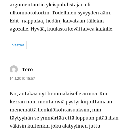
argumentantin yleispuhdistajan eli
ulkomuotokortin. Todellinen syvyyden ääni.
Edit-nappulaa, tiedän, kaivataan tällekin
agoralle. Hyvää, kuulasta kevättalvea kaikille.
Vastaa
Tero
sanoo:
14.1.2010 15:57
No, antakaa nyt hommalaiselle armoa. Kun
kerran noin monta riviä pystyi kirjoittamaan
menemättä henkilökohtaisuuksiin, niin
täytyyhän se ymmärtää että loppuun pitää ihan
väkisin kuitenkin joku alatyylinen juttu