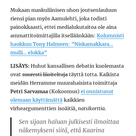
Mukaan maskuliinisen uhon joutsenlauluun
riensi pian myös Aamulehti, joka todisti
painokkaasti, ettei medialukutaitoa ole aina
ammattitoimittajilla itselläänkään:
Kolumnisti
haukkuu Tony Halmeen: ”Niskamakkara…
mulli… elukka”
LISÄYS:
Huhut kansallisen debatin kuolemasta
ovat
suuresti liioiteltuja
täyttä totta. Kaikista
meidän Herramme muurahaisista toimittaja
Petri Sarvamaa
(Kokoomus)
ei onnistunut
olemaan käyttämättä
kaikkien
virheargumenttien isoäitiä,
natsikorttia
.
Sen sijaan haluan julkisesti ilmoittaa
näkemykseni siitä, että Kaarina