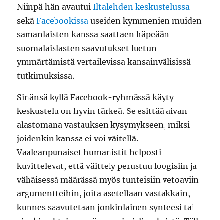
Niinpä hän avautui
Iltalehden keskustelussa
sekä
Facebookissa
useiden kymmenien muiden
samanlaisten kanssa saattaen häpeään
suomalaislasten saavutukset luetun
ymmärtämistä vertailevissa kansainvälisissä
tutkimuksissa.
Sinänsä kyllä Facebook-ryhmässä käyty
keskustelu on hyvin tärkeä. Se esittää aivan
alastomana vastauksen kysymykseen, miksi
joidenkin kanssa ei voi väitellä.
Vaaleanpunaiset humanistit helposti
kuvittelevat, että väittely perustuu loogisiin ja
vähäisessä määrässä myös tunteisiin vetoaviin
argumentteihin, joita asetellaan vastakkain,
kunnes saavutetaan jonkinlainen synteesi tai