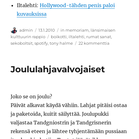
Iltalehti:
Hollywood-tähden penis paloi
kuvauksissa
Kirjoittaja
Julkaistu
Kategoriat
admin
13.1.2010
in memoriam
,
länsimaisen
Avainsanat
kulttuurin rappio
boikotti
,
iltalehti
,
rumat sanat
,
artikkeliin
sekoboltsit
,
spotify
,
tony halme
22 kommenttia
Seuraavaksi
Kaarina
Hazard
Joululahjavalvojaiset
haukkuu
sotiemme
veteraanit
Joko se on joulu?
Päivät alkavat käydä vähiin. Lahjat pitäisi ostaa
ja paketoida, kuitit säilyttää. Joulupukki
valjastaa Tandgniostrin ja Tandgrisnerin
rekensä eteen ja lähtee tyhjentämään pussiaan