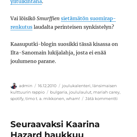
ylitulkintana
.
Vai löisikö
Smurffien
sietämätön suomirap-
renkutus
laudalta perinteisen synkistelyn?
Kaasuputki-blogin suosikki tässä kisassa on
Ilta-Sanomain lukijalahja, josta ei enää
joulumeno parane.
Kirjoittaja
Julkaistu
Kategoriat
admin
16.12.2010
joulukalenteri
,
länsimaisen
Avainsanat
kulttuurin rappio
bulgaria
,
joululaulut
,
mariah carey
,
artikkelii
spotify
,
timo t. a. mikkonen
,
wham!
Jätä kommentti
Joulukale
Aika
loppuu
Seuraavaksi Kaarina
kesken
Hazard haukkuu