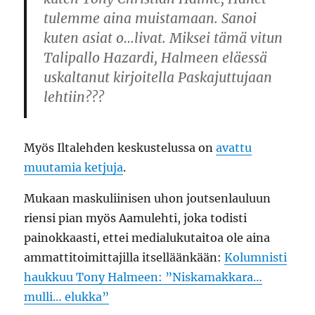
tulemme aina muistamaan. Sanoi
kuten asiat o…livat. Miksei tämä vitun
Talipallo Hazardi, Halmeen eläessä
uskaltanut kirjoitella Paskajuttujaan
lehtiin???
Myös Iltalehden keskustelussa on
avattu
muutamia ketjuja
.
Mukaan maskuliinisen uhon joutsenlauluun
riensi pian myös Aamulehti, joka todisti
painokkaasti, ettei medialukutaitoa ole aina
ammattitoimittajilla itselläänkään:
Kolumnisti
haukkuu Tony Halmeen: ”Niskamakkara…
mulli… elukka”