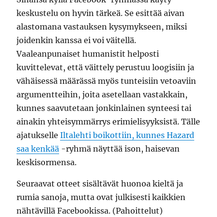
keskustelu on hyvin tärkeä. Se esittää aivan
alastomana vastauksen kysymykseen, miksi
joidenkin kanssa ei voi väitellä.
Vaaleanpunaiset humanistit helposti
kuvittelevat, että väittely perustuu loogisiin ja
vähäisessä määrässä myös tunteisiin vetoaviin
argumentteihin, joita asetellaan vastakkain,
kunnes saavutetaan jonkinlainen synteesi tai
ainakin yhteisymmärrys erimielisyyksistä. Tälle
ajatukselle
Iltalehti boikottiin, kunnes Hazard
saa kenkää
-ryhmä näyttää ison, haisevan
keskisormensa.
Seuraavat otteet sisältävät huonoa kieltä ja
rumia sanoja, mutta ovat julkisesti kaikkien
nähtävillä Facebookissa. (Pahoittelut)