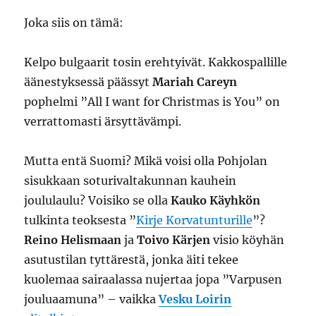
Joka siis on tämä:
Kelpo bulgaarit tosin erehtyivät. Kakkospallille
äänestyksessä päässyt
Mariah Careyn
pophelmi ”All I want for Christmas is You” on
verrattomasti ärsyttävämpi.
Mutta entä Suomi? Mikä voisi olla Pohjolan
sisukkaan soturivaltakunnan kauhein
joululaulu? Voisiko se olla
Kauko Käyhkön
tulkinta teoksesta ”
Kirje Korvatunturille
”?
Reino Helismaan
ja
Toivo Kärjen
visio köyhän
asutustilan tyttärestä, jonka äiti tekee
kuolemaa sairaalassa nujertaa jopa ”Varpusen
jouluaamuna” – vaikka
Vesku Loirin