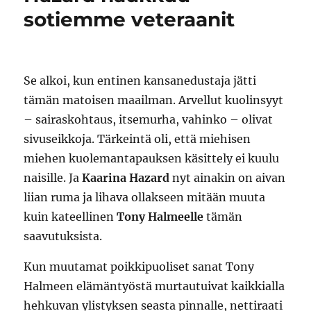
sotiemme veteraanit
Se alkoi, kun entinen kansanedustaja jätti
tämän matoisen maailman. Arvellut kuolinsyyt
– sairaskohtaus, itsemurha, vahinko – olivat
sivuseikkoja. Tärkeintä oli, että miehisen
miehen kuolemantapauksen käsittely ei kuulu
naisille. Ja
Kaarina Hazard
nyt ainakin on aivan
liian ruma ja lihava ollakseen mitään muuta
kuin kateellinen
Tony Halmeelle
tämän
saavutuksista.
Kun muutamat poikkipuoliset sanat Tony
Halmeen elämäntyöstä murtautuivat kaikkialla
hehkuvan ylistyksen seasta pinnalle, nettiraati