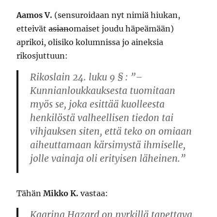
Aamos V.
(sensuroidaan nyt nimiä hiukan,
etteivät
asian
omaiset joudu häpeämään)
aprikoi, olisiko kolumnissa jo aineksia
rikosjuttuun:
Rikoslain 24. luku 9 § : ”–
Kunnianloukkauksesta tuomitaan
myös se, joka esittää kuolleesta
henkilöstä valheellisen tiedon tai
vihjauksen siten, että teko on omiaan
aiheuttamaan kärsimystä ihmiselle,
jolle vainaja oli erityisen läheinen.”
Tähän
Mikko K.
vastaa:
Kaarina Hazard on nyrkillä tapettava