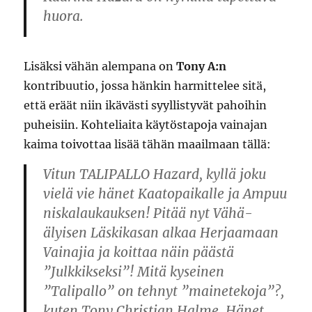
huora.
Lisäksi vähän alempana on
Tony A:n
kontribuutio, jossa hänkin harmittelee sitä,
että eräät niin ikävästi syyllistyvät pahoihin
puheisiin. Kohteliaita käytöstapoja vainajan
kaima toivottaa lisää tähän maailmaan tällä:
Vitun TALIPALLO Hazard, kyllä joku
vielä vie hänet Kaatopaikalle ja Ampuu
niskalaukauksen! Pitää nyt Vähä-
älyisen Läskikasan alkaa Herjaamaan
Vainajia ja koittaa näin päästä
”Julkkikseksi”! Mitä kyseinen
”Talipallo” on tehnyt ”mainetekoja”?,
kuten Tony Christian Halme, Hänet