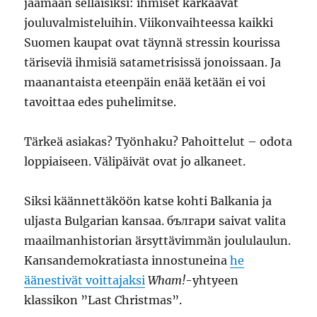
jäämään sellaisiksi: ihmiset karkaavat
jouluvalmisteluihin. Viikonvaihteessa kaikki
Suomen kaupat ovat täynnä stressin kourissa
täriseviä ihmisiä satametrisissä jonoissaan. Ja
maanantaista eteenpäin enää ketään ei voi
tavoittaa edes puhelimitse.
Tärkeä asiakas? Työnhaku? Pahoittelut – odota
loppiaiseen. Välipäivät ovat jo alkaneet.
Siksi käännettäköön katse kohti Balkania ja
uljasta Bulgarian kansaa. българи saivat valita
maailmanhistorian ärsyttävimmän joululaulun.
Kansandemokratiasta innostuneina
he
äänestivät voittajaksi
Wham!
-yhtyeen
klassikon ”Last Christmas”.