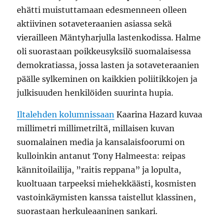
ehätti muistuttamaan edesmenneen olleen
aktiivinen sotaveteraanien asiassa sekä
vierailleen Mäntyharjulla lastenkodissa. Halme
oli suorastaan poikkeusyksilö suomalaisessa
demokratiassa, jossa lasten ja sotaveteraanien
päälle sylkeminen on kaikkien poliitikkojen ja
julkisuuden henkilöiden suurinta hupia.
Iltalehden kolumnissaan
Kaarina Hazard kuvaa
millimetri millimetriltä, millaisen kuvan
suomalainen media ja kansalaisfoorumi on
kulloinkin antanut Tony Halmeesta: reipas
kännitoilailija, ”raitis reppana” ja lopulta,
kuoltuaan tarpeeksi miehekkäästi, kosmisten
vastoinkäymisten kanssa taistellut klassinen,
suorastaan herkuleaaninen sankari.