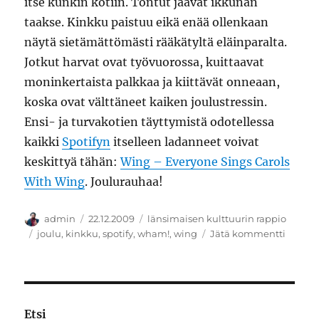
itse kunkin kotiin. Tontut jäävät ikkunan
taakse. Kinkku paistuu eikä enää ollenkaan
näytä sietämättömästi rääkätyltä eläinparalta.
Jotkut harvat ovat työvuorossa, kuittaavat
moninkertaista palkkaa ja kiittävät onneaan,
koska ovat välttäneet kaiken joulustressin.
Ensi- ja turvakotien täyttymistä odotellessa
kaikki
Spotifyn
itselleen ladanneet voivat
keskittyä tähän:
Wing – Everyone Sings Carols
With Wing
. Joulurauhaa!
Kirjoittaja
Julkaistu
Kategoriat
admin
22.12.2009
länsimaisen kulttuurin rappio
Avainsanat
artikke
joulu
,
kinkku
,
spotify
,
wham!
,
wing
Jätä kommentti
Joulula
Etsi