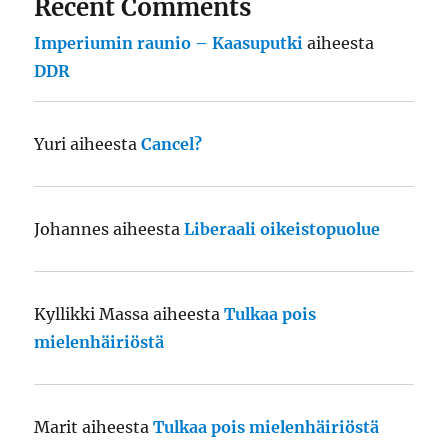
Recent Comments
Imperiumin raunio – Kaasuputki
aiheesta
DDR
Yuri
aiheesta
Cancel?
Johannes
aiheesta
Liberaali oikeistopuolue
Kyllikki Massa
aiheesta
Tulkaa pois
mielenhäiriöstä
Marit
aiheesta
Tulkaa pois mielenhäiriöstä