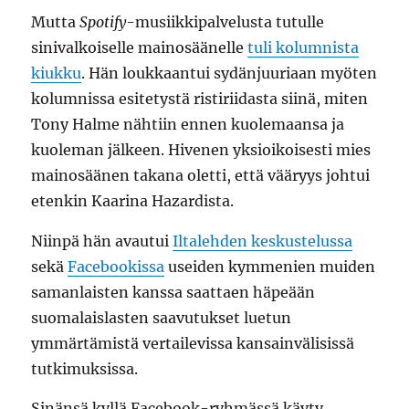
Mutta
Spotify
-musiikkipalvelusta tutulle
sinivalkoiselle mainosäänelle
tuli kolumnista
kiukku
. Hän loukkaantui sydänjuuriaan myöten
kolumnissa esitetystä ristiriidasta siinä, miten
Tony Halme nähtiin ennen kuolemaansa ja
kuoleman jälkeen. Hivenen yksioikoisesti mies
mainosäänen takana oletti, että vääryys johtui
etenkin Kaarina Hazardista.
Niinpä hän avautui
Iltalehden keskustelussa
sekä
Facebookissa
useiden kymmenien muiden
samanlaisten kanssa saattaen häpeään
suomalaislasten saavutukset luetun
ymmärtämistä vertailevissa kansainvälisissä
tutkimuksissa.
Sinänsä kyllä Facebook-ryhmässä käyty