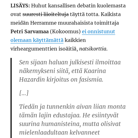
LISÄYS:
Huhut kansallisen debatin kuolemasta
ovat
suuresti liioiteltuja
täyttä totta. Kaikista
meidän Herramme muurahaisista toimittaja
Petri Sarvamaa
(Kokoomus)
ei onnistunut
olemaan käyttämättä
kaikkien
virheargumenttien isoäitiä,
natsikorttia
.
Sen sijaan haluan julkisesti ilmoittaa
näkemykseni siitä, että Kaarina
Hazardin kirjoitus on fasismia.
[…]
Tiedän ja tunnenkin aivan liian monta
tämän lajin edustajaa. He esiintyvät
suurina humanisteina, mutta olisivat
mielenlaadultaan kelvanneet