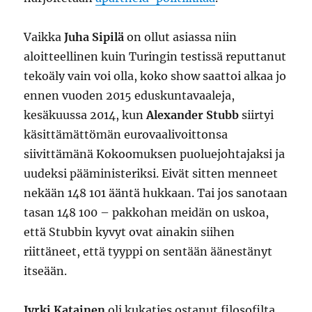
Vaikka
Juha Sipilä
on ollut asiassa niin
aloitteellinen kuin Turingin testissä reputtanut
tekoäly vain voi olla, koko show saattoi alkaa jo
ennen vuoden 2015 eduskuntavaaleja,
kesäkuussa 2014, kun
Alexander Stubb
siirtyi
käsittämättömän eurovaalivoittonsa
siivittämänä Kokoomuksen puoluejohtajaksi ja
uudeksi pääministeriksi. Eivät sitten menneet
nekään 148 101 ääntä hukkaan. Tai jos sanotaan
tasan 148 100 – pakkohan meidän on uskoa,
että Stubbin kyvyt ovat ainakin siihen
riittäneet, että tyyppi on sentään äänestänyt
itseään.
Jyrki Katainen
oli kukaties ostanut filosofilta