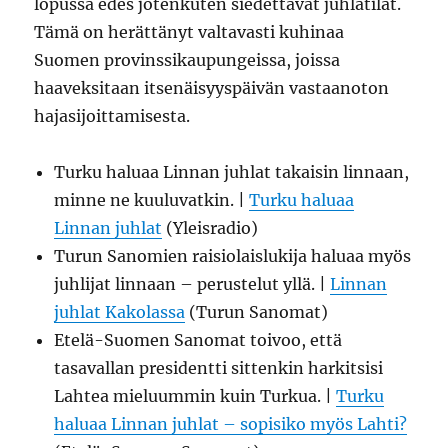
lopussa edes jotenkuten siedettävät juhlatilat.
Tämä on herättänyt valtavasti kuhinaa
Suomen provinssikaupungeissa, joissa
haaveksitaan itsenäisyyspäivän vastaanoton
hajasijoittamisesta.
Turku haluaa Linnan juhlat takaisin linnaan,
minne ne kuuluvatkin. |
Turku haluaa
Linnan juhlat
(Yleisradio)
Turun Sanomien raisiolaislukija haluaa myös
juhlijat linnaan – perustelut yllä. |
Linnan
juhlat Kakolassa
(Turun Sanomat)
Etelä-Suomen Sanomat toivoo, että
tasavallan presidentti sittenkin harkitsisi
Lahtea mieluummin kuin Turkua. |
Turku
haluaa Linnan juhlat – sopisiko myös Lahti?