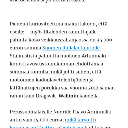
Pienenä kuriositeettina mainittakoon, että
useille – myös Iltalehden toimittajalle –
pahinta koko veikkausrahanjaossa on 35 000
euron summa
Suomen Rullalautaliitolle
.
Stalinistista pahuutta huokuen Arhinmäki
korotti avustustoimikunnan ehdottamaa
summaa tonnilla, mikä johti siihen, että
mokomien kaduillavetelehtijöiden ja
lättähattujen porukka saa vuonna 2012 saman
rahan kuin Dragsvik-
Wallinin
kaudella.
Perussuomalaisille Nuorille Paavo Arhinmäki
antoi vain 15 000 euroa,
mikä kirvoitti
kokonaisen Twitter-päivityksen
hallituksen