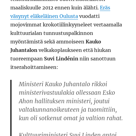
maaliskuulle 2012 ennen kuin älähti.
Eräs
väsynyt eläkeläinen Oulusta
vuodatti
mojovimmat krokotiilinkyyneleet vertaamalla
kulttuurialan tunnustuspalkinnon
myöntämistä sekä ammoiseen
Kauko
Juhantalon
velkakoplaukseen että hiukan
tuoreempaan
Suvi Lindénin
niin sanottuun
itserahoittamiseen:
Ministeri Kauko Juhantalo rikkoi
ministerivastuulakia ollessaan Esko
Ahon hallituksen ministeri, joutui
valtakunnanoikeuteen ja tuomittiin,
kun oli sotkenut omat ja valtion rahat.
Kulttuuriministeri Suvi Linden antoi