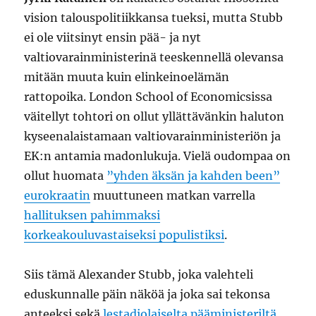
vision talouspolitiikkansa tueksi, mutta Stubb
ei ole viitsinyt ensin pää- ja nyt
valtiovarainministerinä teeskennellä olevansa
mitään muuta kuin elinkeinoelämän
rattopoika. London School of Economicsissa
väitellyt tohtori on ollut yllättävänkin haluton
kyseenalaistamaan valtiovarainministeriön ja
EK:n antamia madonlukuja. Vielä oudompaa on
ollut huomata
”yhden äksän ja kahden been”
eurokraatin
muuttuneen matkan varrella
hallituksen pahimmaksi
korkeakouluvastaiseksi populistiksi
.
Siis tämä Alexander Stubb, joka valehteli
eduskunnalle päin näköä ja joka sai tekonsa
anteeksi sekä
lestadiolaiselta pääministeriltä