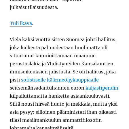
julkaisutilaisuudesta.
Tuli ikävä
.
Vielä kaksi vuotta sitten Suomea johti hallitus,
joka kaikesta pahuudestaan huolimatta oli
sitoutunut kunnioittamaan maamme
perustuslakia ja Yhdistyneiden Kansakuntien
ihmisoikeuksien julistusta. Se oli hallitus, joka
pisti
sofistiselle käärmeöljykauppiaalle
seitsemänsadantuhannen euron
kaljastipendin
kilpailuttamatta hanketta asiaankuuluvasti.
Siitä nousi hirveä huuto ja mekkala, mutta yksi
asia pysyy: silloinen pääministeri ihan oikeasti
tilasi maailmankuulun ammattifilosofin
johtamalta kansainväliseltä