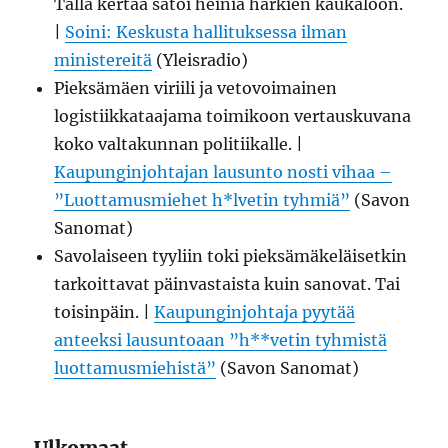
Tällä kertaa satoi heiniä härkien kaukaloon.
|
Soini: Keskusta hallituksessa ilman
ministereitä
(Yleisradio)
Pieksämäen viriili ja vetovoimainen
logistiikkataajama toimikoon vertauskuvana
koko valtakunnan politiikalle. |
Kaupunginjohtajan lausunto nosti vihaa –
”Luottamusmiehet h*lvetin tyhmiä”
(Savon
Sanomat)
Savolaiseen tyyliin toki pieksämäkeläisetkin
tarkoittavat päinvastaista kuin sanovat. Tai
toisinpäin. |
Kaupunginjohtaja pyytää
anteeksi lausuntoaan ”h**vetin tyhmistä
luottamusmiehistä”
(Savon Sanomat)