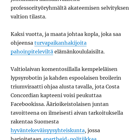
professorityöryhmältä akateemisen selvityksen
valtion tilasta.
Kaksi vuotta, ja maata johtaa kopla, joka saa
ohjeensa
turvapaikanhakijoita
pahoinpiteleviltä
elämänkoululaisilta.
Valtiolaivan komentosillalla kempeleläisen
lypsyrobotin ja kahden espoolaisen broilerin
triumviraatti ohjaa alusta tavalla, jota Costa
Concordian kapteeni voisi peukuttaa
Facebookissa. Äärioikeistolaisen juntan
tavoitteena on ilmeisesti aivan tarkoituksella
rakentaa Suomesta
hyväntekeväisyysyhteiskunta
, jossa
harjoitetaan
apartheid-politiikkaa
.