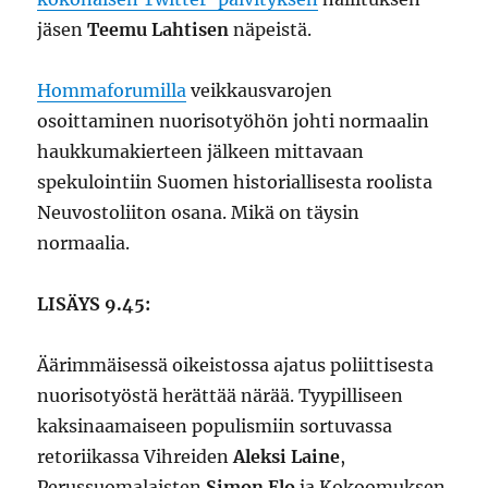
jäsen
Teemu Lahtisen
näpeistä.
Hommaforumilla
veikkausvarojen
osoittaminen nuorisotyöhön johti normaalin
haukkumakierteen jälkeen mittavaan
spekulointiin Suomen historiallisesta roolista
Neuvostoliiton osana. Mikä on täysin
normaalia.
LISÄYS 9.45:
Äärimmäisessä oikeistossa ajatus poliittisesta
nuorisotyöstä herättää närää. Tyypilliseen
kaksinaamaiseen populismiin sortuvassa
retoriikassa Vihreiden
Aleksi Laine
,
Perussuomalaisten
Simon Elo
ja Kokoomuksen