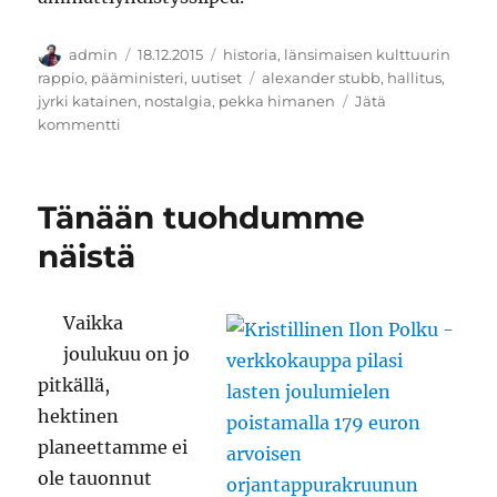
Kirjoittaja
Julkaistu
Kategoriat
admin
18.12.2015
historia
,
länsimaisen kulttuurin
Avainsanat
rappio
,
pääministeri
,
uutiset
alexander stubb
,
hallitus
,
jyrki katainen
,
nostalgia
,
pekka himanen
Jätä
artikkeliin
kommentti
Sitä
tikulla
silmään
Tänään tuohdumme
näistä
Vaikka
joulukuu on jo
pitkällä,
hektinen
planeettamme ei
ole tauonnut