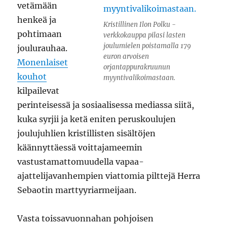
vetämään
henkeä ja
Kristillinen Ilon Polku -
pohtimaan
verkkokauppa pilasi lasten
joulumielen poistamalla 179
joulurauhaa.
euron arvoisen
Monenlaiset
orjantappurakruunun
kouhot
myyntivalikoimastaan.
kilpailevat
perinteisessä ja sosiaalisessa mediassa siitä,
kuka syrjii ja ketä eniten peruskoulujen
joulujuhlien kristillisten sisältöjen
käännyttäessä voittajameemin
vastustamattomuudella vapaa-
ajattelijavanhempien viattomia pilttejä Herra
Sebaotin marttyyriarmeijaan.
Vasta toissavuonnahan pohjoisen