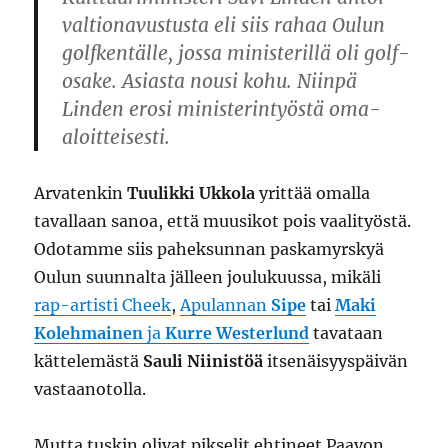
valtionavustusta eli siis rahaa Oulun
golfkentälle, jossa ministerillä oli golf-
osake. Asiasta nousi kohu. Niinpä
Linden erosi ministerintyöstä oma-
aloitteisesti.
Arvatenkin
Tuulikki Ukkola
yrittää omalla
tavallaan sanoa, että muusikot pois vaalityöstä.
Odotamme siis paheksunnan paskamyrskyä
Oulun suunnalta jälleen joulukuussa, mikäli
rap-artisti Cheek
,
Apulannan
Sipe
tai
Maki
Kolehmainen
ja
Kurre Westerlund
tavataan
kättelemästä
Sauli Niinistöä
itsenäisyyspäivän
vastaanotolla.
Mutta tuskin olivat pikselit ehtineet Paavon