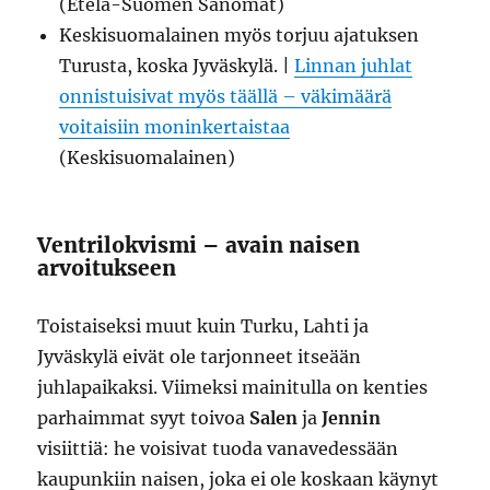
(Etelä-Suomen Sanomat)
Keskisuomalainen myös torjuu ajatuksen
Turusta, koska Jyväskylä. |
Linnan juhlat
onnistuisivat myös täällä – väkimäärä
voitaisiin moninkertaistaa
(Keskisuomalainen)
Ventrilokvismi – avain naisen
arvoitukseen
Toistaiseksi muut kuin Turku, Lahti ja
Jyväskylä eivät ole tarjonneet itseään
juhlapaikaksi. Viimeksi mainitulla on kenties
parhaimmat syyt toivoa
Salen
ja
Jennin
visiittiä: he voisivat tuoda vanavedessään
kaupunkiin naisen, joka ei ole koskaan käynyt