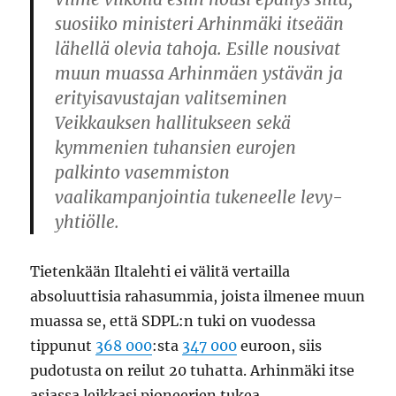
suosiiko ministeri Arhinmäki itseään
lähellä olevia tahoja. Esille nousivat
muun muassa Arhinmäen ystävän ja
erityisavustajan valitseminen
Veikkauksen hallitukseen sekä
kymmenien tuhansien eurojen
palkinto vasemmiston
vaalikampanjointia tukeneelle levy-
yhtiölle.
Tietenkään Iltalehti ei välitä vertailla
absoluuttisia rahasummia, joista ilmenee muun
muassa se, että SDPL:n tuki on vuodessa
tippunut
368 000
:sta
347 000
euroon, siis
pudotusta on reilut 20 tuhatta. Arhinmäki itse
asiassa leikkasi pioneerien tukea.