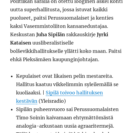
Politiikan saralla on otettu looginen askel kohti
uutta superhallitusta, jossa istuvat kaikki
puolueet, paitsi Perussuomalaiset ja kenties
kaksi Vasemmistoliiton kansanedustajaa.
Keskustan
Juha Sipilän
rakkauskirje
Jyrki
Kataisen
uusliberalistiselle
bolševikkihallitukselle yllätti koko maan. Paitsi
ehkä Pieksämäen kaupunginjohtajan.
Kepulaiset ovat likaisen pelin mestareita.
Hallitus kaatuu vikkelimmin syleilemällä se
kuoliaaksi. |
Sipilä toivoo hallituksen
kestävän
(Yleisradio)
Sipilän puheenvuoro sai Perussuomalaisten
Timo Soinin kaivamaan ehtymättömästä
analogia-arkustaan uusia agraaritermejä.