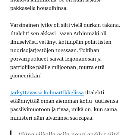
pakkasella housuihinsa.
Varsinainen jytky oli silti vielä nurkan takana.
Iltalehti sen äkkäsi. Paavo Arhinmäki oli
ilmiselvästi vetänyt kotiinpäin poliittisten
nuorisojärjestöjen tuessaan. Tokihan
porvaripuolueet saivat leijonanosan ja
partioliike päälle miljoonan, mutta että
pioneeritkin!
Järkyttävässä kohuartikkelissa
Iltalehti
etäännyttää oman aiemman kohu-uutisensa
passiivimuotoon ja tivaa, mikä on, kun sama
ministeri näin alvariinsa saa rapaa.
Viime viikolla esiin nousi epäilys siitä,