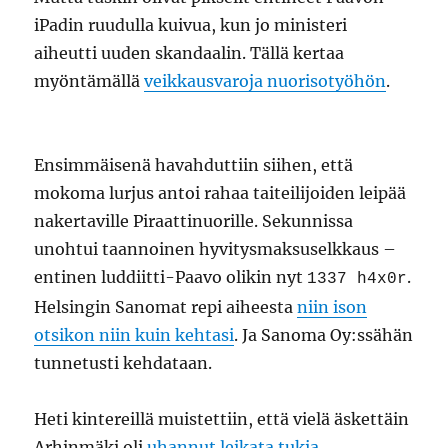
iPadin ruudulla kuivua, kun jo ministeri
aiheutti uuden skandaalin. Tällä kertaa
myöntämällä
veikkausvaroja nuorisotyöhön
.
Ensimmäisenä havahduttiin siihen, että
mokoma lurjus antoi rahaa taiteilijoiden leipää
nakertaville Piraattinuorille. Sekunnissa
unohtui taannoinen hyvitysmaksuselkkaus –
entinen luddiitti-Paavo olikin nyt
.
1337 h4x0r
Helsingin Sanomat repi aiheesta
niin ison
otsikon niin kuin kehtasi
. Ja Sanoma Oy:ssähän
tunnetusti kehdataan.
Heti kintereillä muistettiin, että vielä äskettäin
Arhinmäki oli
uhannut leikata tukia