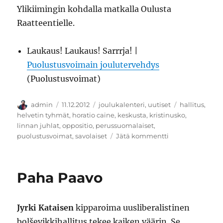
Ylikiimingin kohdalla matkalla Oulusta
Raatteentielle.
Laukaus! Laukaus! Sarrrja! |
Puolustusvoimain joulutervehdys
(Puolustusvoimat)
Kirjoittaja
Julkaistu
Kategoriat
Avainsanat
admin
11.12.2012
joulukalenteri
,
uutiset
hallitus
,
helvetin tyhmät
,
horatio caine
,
keskusta
,
kristinusko
,
linnan juhlat
,
oppositio
,
perussuomalaiset
,
artikkeliin
puolustusvoimat
,
savolaiset
Jätä kommentti
Tänään
tuohdumme
näistä
Paha Paavo
Jyrki Kataisen
kipparoima uusliberalistinen
bolševikkihallitus tekee kaiken väärin. Se