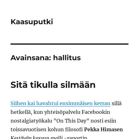
Kaasuputki
Avainsana:
hallitus
Sitä tikulla silmään
Siihen kai havahtui ensimmäisen kerran
sillä
hetkellä, kun yhteisöpalvelu Facebookin
nostalgiatyökalu ”On This Day” nosti esiin
toissavuotisen kohun filosofi
Pekka Himasen
Kestävän kasvun malli
-raportin