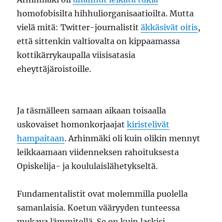
homofobisilta hihhuliorganisaatioilta. Mutta
vielä mitä: Twitter-journalistit
äkkäsivät oitis
,
että sittenkin valtiovalta on kippaamassa
kottikärrykaupalla viisisatasia
eheyttäjäroistoille.
Ja täsmälleen samaan aikaan toisaalla
uskovaiset homonkorjaajat
kiristelivät
hampaitaan
. Arhinmäki oli kuin olikin mennyt
leikkaamaan viidenneksen rahoituksesta
Opiskelija- ja koululaislähetykseltä.
Fundamentalistit ovat molemmilla puolella
samanlaisia. Koetun vääryyden tunteessa
mukava lämmitellä. Se on kuin laskisi