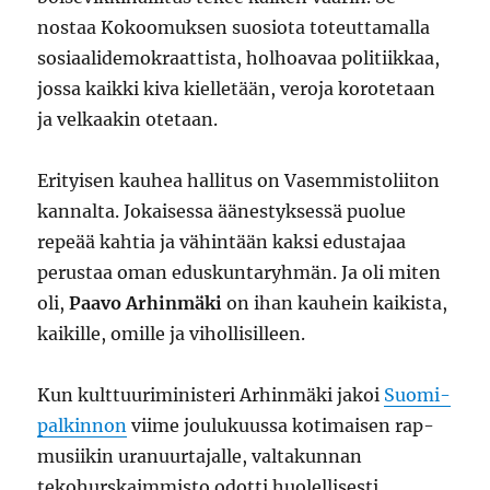
nostaa Kokoomuksen suosiota toteuttamalla
sosiaalidemokraattista, holhoavaa politiikkaa,
jossa kaikki kiva kielletään, veroja korotetaan
ja velkaakin otetaan.
Erityisen kauhea hallitus on Vasemmistoliiton
kannalta. Jokaisessa äänestyksessä puolue
repeää kahtia ja vähintään kaksi edustajaa
perustaa oman eduskuntaryhmän. Ja oli miten
oli,
Paavo Arhinmäki
on ihan kauhein kaikista,
kaikille, omille ja vihollisilleen.
Kun kulttuuriministeri Arhinmäki jakoi
Suomi-
palkinnon
viime joulukuussa kotimaisen rap-
musiikin uranuurtajalle, valtakunnan
tekohurskaimmisto odotti huolellisesti