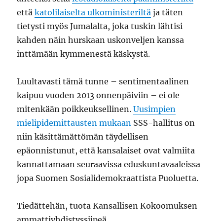
että
katolilaiselta ulkoministeriltä
ja täten
tietysti myös Jumalalta, joka tuskin lähtisi
kahden näin hurskaan uskonveljen kanssa
inttämään kymmenestä käskystä.
Luultavasti tämä tunne – sentimentaalinen
kaipuu vuoden 2013 onnenpäiviin – ei ole
mitenkään poikkeuksellinen.
Uusimpien
mielipidemittausten mukaan
SSS-hallitus on
niin käsittämättömän täydellisen
epäonnistunut, että kansalaiset ovat valmiita
kannattamaan seuraavissa eduskuntavaaleissa
jopa Suomen Sosialidemokraattista Puoluetta.
Tiedättehän, tuota Kansallisen Kokoomuksen
ammattiyhdistyssiipeä.