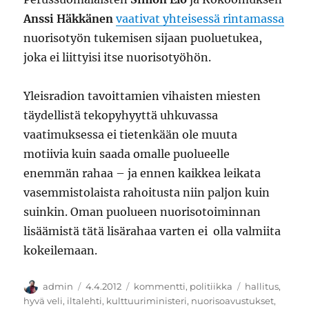
Anssi Häkkänen
vaativat yhteisessä rintamassa
nuorisotyön tukemisen sijaan puoluetukea,
joka ei liittyisi itse nuorisotyöhön.
Yleisradion tavoittamien vihaisten miesten
täydellistä tekopyhyyttä uhkuvassa
vaatimuksessa ei tietenkään ole muuta
motiivia kuin saada omalle puolueelle
enemmän rahaa – ja ennen kaikkea leikata
vasemmistolaista rahoitusta niin paljon kuin
suinkin. Oman puolueen nuorisotoiminnan
lisäämistä tätä lisärahaa varten ei olla valmiita
kokeilemaan.
Kirjoittaja
Julkaistu
Kategoriat
Avainsanat
admin
4.4.2012
kommentti
,
politiikka
hallitus
,
hyvä veli
,
iltalehti
,
kulttuuriministeri
,
nuorisoavustukset
,