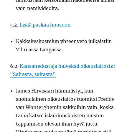
fanitustaan kertomalla hakeneensa aluksi
vain natsivideoita.
5.2.
Lisää paskaa housuun
Kakkakeskustelun yhteenveto julkaistiin
Vihreässä Langassa.
6.2.
Kansanedustaja halveksii oikeuslaitosta:
”Sairasta, sairasta”
James Hirvisaari hämmästyi, kun
suomalainen oikeuslaitos tuomitsi Freddy
van Wonterghemin sakkoihin vain, koska
tämä katsoi islaminuskoisten naisten
tappamisen olevan ihan hyvä juttu.