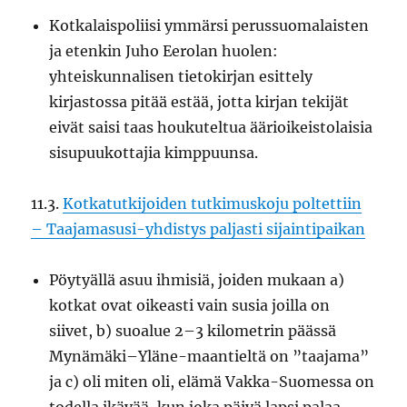
Kotkalaispoliisi ymmärsi perussuomalaisten
ja etenkin Juho Eerolan huolen:
yhteiskunnalisen tietokirjan esittely
kirjastossa pitää estää, jotta kirjan tekijät
eivät saisi taas houkuteltua äärioikeistolaisia
sisupuukottajia kimppuunsa.
11.3.
Kotkatutkijoiden tutkimuskoju poltettiin
– Taajamasusi-yhdistys paljasti sijaintipaikan
Pöytyällä asuu ihmisiä, joiden mukaan a)
kotkat ovat oikeasti vain susia joilla on
siivet, b) suoalue 2–3 kilometrin päässä
Mynämäki–Yläne-maantieltä on ”taajama”
ja c) oli miten oli, elämä Vakka-Suomessa on