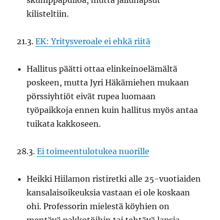
skumppapulloa, mutta jallunapsut
kilisteltiin.
21.3.
EK: Yritysveroale ei ehkä riitä
Hallitus päätti ottaa elinkeinoelämältä
poskeen, mutta Jyri Häkämiehen mukaan
pörssiyhtiöt eivät rupea luomaan
työpaikkoja ennen kuin hallitus myös antaa
tuikata kakkoseen.
28.3.
Ei toimeentulotukea nuorille
Heikki Hiilamon ristiretki alle 25-vuotiaiden
kansalaisoikeuksia vastaan ei ole koskaan
ohi. Professorin mielestä köyhien on