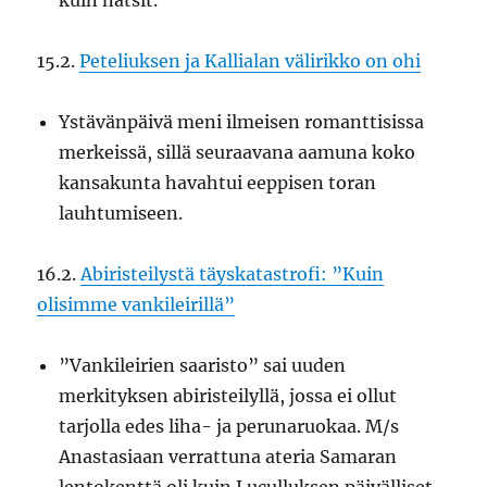
kuin natsit.
15.2.
Peteliuksen ja Kallialan välirikko on ohi
Ystävänpäivä meni ilmeisen romanttisissa
merkeissä, sillä seuraavana aamuna koko
kansakunta havahtui eeppisen toran
lauhtumiseen.
16.2.
Abiristeilystä täyskatastrofi: ”Kuin
olisimme vankileirillä”
”Vankileirien saaristo” sai uuden
merkityksen abiristeilyllä, jossa ei ollut
tarjolla edes liha- ja perunaruokaa. M/s
Anastasiaan verrattuna ateria Samaran