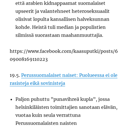
että arabien kidnappaamat suomalaiset
upseerit ja valantehneet heteroseksuaalit
olisivat lopulta kansallisen halveksunnan
kohde. Heistä tuli median ja populistien
silmissä suorastaan maahanmuuttajia.
https://www.facebook.com/kaasuputki/posts/6
09008169110223
19.5.
Perussuomalaiset naiset: Puolueessa ei ole
rasisteja eikä sovinisteja
Paljon puhuttu ”punavihreä kupla”, jossa
helsinkiläisten toimittajien sanotaan elävän,
vuotaa kuin seula verrattuna
Perussuomalaisten naisten