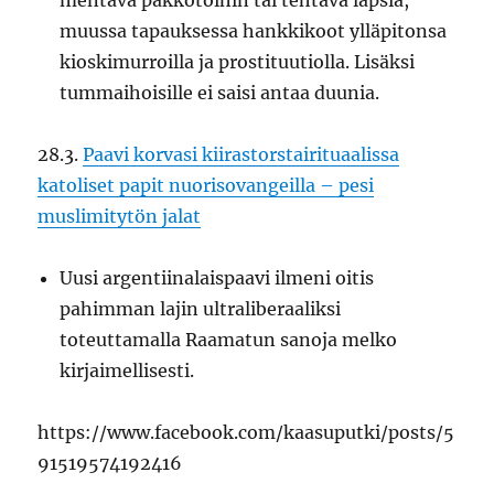
mentävä pakkotöihin tai tehtävä lapsia,
muussa tapauksessa hankkikoot ylläpitonsa
kioskimurroilla ja prostituutiolla. Lisäksi
tummaihoisille ei saisi antaa duunia.
28.3.
Paavi korvasi kiirastorstairituaalissa
katoliset papit nuorisovangeilla – pesi
muslimitytön jalat
Uusi argentiinalaispaavi ilmeni oitis
pahimman lajin ultraliberaaliksi
toteuttamalla Raamatun sanoja melko
kirjaimellisesti.
https://www.facebook.com/kaasuputki/posts/5
91519574192416