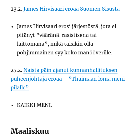
23.2.
James Hirvisaari eroaa Suomen Sisusta
James Hirvisaari erosi järjestöstä, jota ei
pitänyt ”vääränä, rasistisena tai
laittomana”, mikä taisikin olla
pohjimmainen syy koko manööverille.
27.2.
Naista päin ajanut kunnanhallituksen
puheenjohtaja eroaa – ”Thaimaan loma meni
pilalle”
KAIKKI MENI.
Maaliskuu