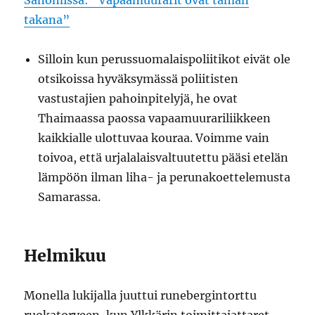
Sanomissa: ”Vapaamuurarit ovat tämän
takana”
Silloin kun perussuomalaispoliitikot eivät ole
otsikoissa hyväksymässä poliitisten
vastustajien pahoinpitelyjä, he ovat
Thaimaassa paossa vapaamuurariliikkeen
kaikkialle ulottuvaa kouraa. Voimme vain
toivoa, että urjalalaisvaltuutettu pääsi etelän
lämpöön ilman liha- ja perunakoettelemusta
Samarassa.
Helmikuu
Monella lukijalla juuttui runebergintorttu