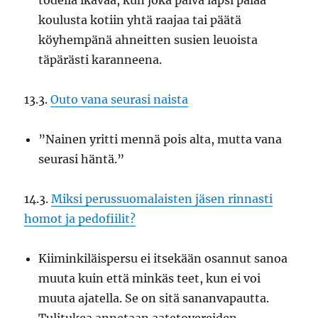
todella ikävää, kun joka päivä lapsi palaa
koulusta kotiin yhtä raajaa tai päätä
köyhempänä ahneitten susien leuoista
täpärästi karanneena.
13.3.
Outo vana seurasi naista
”Nainen yritti mennä pois alta, mutta vana
seurasi häntä.”
14.3.
Miksi perussuomalaisten jäsen rinnasti
homot ja pedofiilit?
Kiiminkiläispersu ei itsekään osannut sanoa
muuta kuin että minkäs teet, kun ei voi
muuta ajatella. Se on sitä sananvapautta.