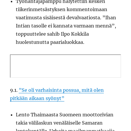
Työnantajapamppu hälytettiin kesken
tiikerinmetsästyksen kommentoimaan
vaatimusta sisäisestä devalvaatiosta. ”Ihan
Intian tasolle ei kannata varmaan mennä”,
toppuuttelee sahib Ilpo Kokkila
huolestunutta paarialuokkaa.
9.1.
”Se oli varhaisinta possua, mitä olen
pitkään aikaan syönyt”
Lento Thaimaasta Suomeen moottorivian
takia välilaskun venäläiselle Samaran