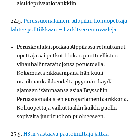
aistideprivaatiotankkiin.
24.5.
Perussuomalainen: Alppilan kohuopettaja
lähtee politiikkaan – harkitsee eurovaaleja
Peruskoululaispoikaa Alppilassa retuuttanut
opettaja sai potkut hiukan puutteellisten
vihanhallintataitojensa perusteella.
Kokemusta rikkaampana hän kuuli
maailmankaikkeudelta pyynnön käydä
ajamaan isänmaansa asiaa Brysseliin
Perussuomalaisten europarlamentaarikkona.
Kohuopettaja vaikuttaakin kaikin puolin
sopivalta juuri tuohon puolueeseen.
27.5.
HS:n vastaava päätoimittaja jättää