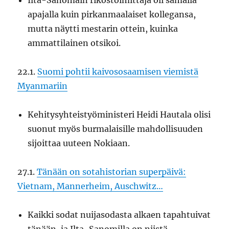
Ilta-Sanomain rikostoimittaja oli samalla
apajalla kuin pirkanmaalaiset kollegansa,
mutta näytti mestarin ottein, kuinka
ammattilainen otsikoi.
22.1.
Suomi pohtii kaivososaamisen viemistä
Myanmariin
Kehitysyhteistyöministeri Heidi Hautala olisi
suonut myös burmalaisille mahdollisuuden
sijoittaa uuteen Nokiaan.
27.1.
Tänään on sotahistorian superpäivä:
Vietnam, Mannerheim, Auschwitz…
Kaikki sodat nuijasodasta alkaen tapahtuivat