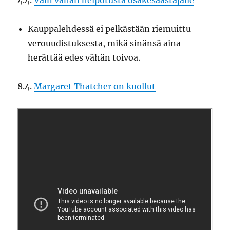
4.4.
Vain vähän helpotusta osakesäästäjälle
Kauppalehdessä ei pelkästään riemuittu
verouudistuksesta, mikä sinänsä aina
herättää edes vähän toivoa.
8.4.
Margaret Thatcher on kuollut