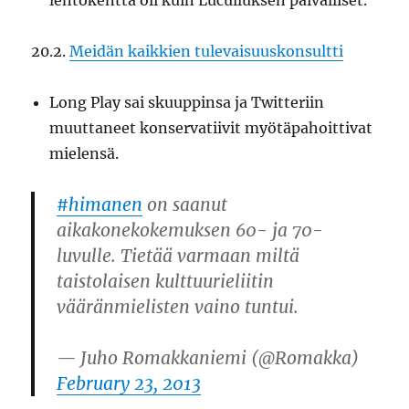
lentokenttä oli kuin Luculluksen päivälliset.
20.2.
Meidän kaikkien tulevaisuuskonsultti
Long Play sai skuuppinsa ja Twitteriin
muuttaneet konservatiivit myötäpahoittivat
mielensä.
#himanen
on saanut
aikakonekokemuksen 60- ja 70-
luvulle. Tietää varmaan miltä
taistolaisen kulttuurieliitin
vääränmielisten vaino tuntui.
— Juho Romakkaniemi (@Romakka)
February 23, 2013