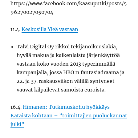
https://www.facebook.com/kaasuputki/posts/5
96270027050704
11.4.
Keskosilla Yleä vastaan
Talvi Digital Oy rikkoi tekijänoikeuslakia,
hyvää makua ja kaikenlaista järjenkäyttöä
vastaan koko vuoden 2013 typerimmällä
kampanjalla, jossa HBO:n fantasiadraama ja
22. ja 37. raskausviikon välillä syntyneet
vauvat kilpailevat samoista euroista.
16.4.
Himanen: Tutkimuskohu hyökkäys
Kataista kohtaan – ”toimittajien puoluekannat
julki”