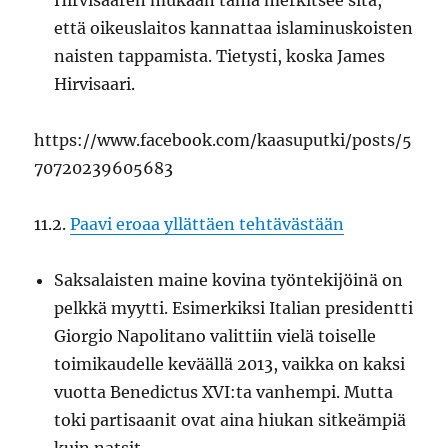
Hirvisaaren mukaan tämä merkitsee sitä,
että oikeuslaitos kannattaa islaminuskoisten
naisten tappamista. Tietysti, koska James
Hirvisaari.
https://www.facebook.com/kaasuputki/posts/5
70720239605683
11.2.
Paavi eroaa yllättäen tehtävästään
Saksalaisten maine kovina työntekijöinä on
pelkkä myytti. Esimerkiksi Italian presidentti
Giorgio Napolitano valittiin vielä toiselle
toimikaudelle keväällä 2013, vaikka on kaksi
vuotta Benedictus XVI:ta vanhempi. Mutta
toki partisaanit ovat aina hiukan sitkeämpiä