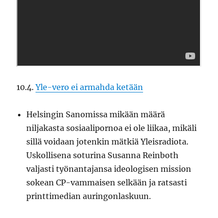
10.4.
Yle-vero ei armahda ketään
Helsingin Sanomissa mikään määrä
niljakasta sosiaalipornoa ei ole liikaa, mikäli
sillä voidaan jotenkin mätkiä Yleisradiota.
Uskollisena soturina Susanna Reinboth
valjasti työnantajansa ideologisen mission
sokean CP-vammaisen selkään ja ratsasti
printtimedian auringonlaskuun.