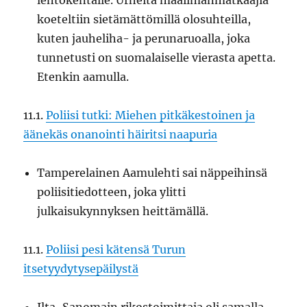
lentokentälle. Urheita maailmanmatkaajia
koeteltiin sietämättömillä olosuhteilla,
kuten jauheliha- ja perunaruoalla, joka
tunnetusti on suomalaiselle vierasta apetta.
Etenkin aamulla.
11.1.
Poliisi tutki: Miehen pitkäkestoinen ja
äänekäs onanointi häiritsi naapuria
Tamperelainen Aamulehti sai näppeihinsä
poliisitiedotteen, joka ylitti
julkaisukynnyksen heittämällä.
11.1.
Poliisi pesi kätensä Turun
itsetyydytysepäilystä