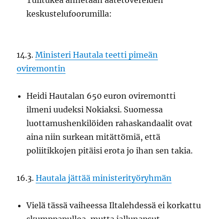
Tulitukea annetaan aatetovereiden
keskustelufoorumilla:
14.3.
Ministeri Hautala teetti pimeän
oviremontin
Heidi Hautalan 650 euron oviremontti
ilmeni uudeksi Nokiaksi. Suomessa
luottamushenkilöiden rahaskandaalit ovat
aina niin surkean mitättömiä, että
poliitikkojen pitäisi erota jo ihan sen takia.
16.3.
Hautala jättää ministerityöryhmän
Vielä tässä vaiheessa Iltalehdessä ei korkattu