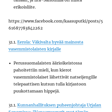
tänään, ja Ilta-Sanomilla on niistä
erikoisliite.
https://www.facebook.com/kaasuputki/posts/5
61687783842262
31.1.
Eerola: Väkivalta hyvää mainosta
vasemmistolaisten kirjalle
Perussuomalaisten äärioikeistossa
pahoitettiin mieli, kun kierot
vasemmistolaiset lähettivät natseijengille
telepaattisen kutsun tulla kirjastoon
puukottamaan hippejä.
31.1.
Kunnanhallituksen puheenjohtaja Urjalan