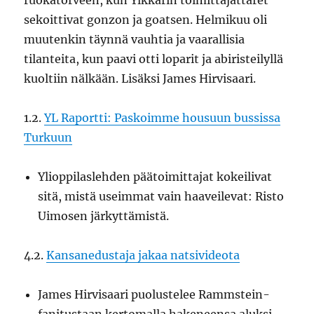
ruokatorveen, kun Ylkkärin toimittajattaret
sekoittivat gonzon ja goatsen. Helmikuu oli
muutenkin täynnä vauhtia ja vaarallisia
tilanteita, kun paavi otti loparit ja abiristeilyllä
kuoltiin nälkään. Lisäksi James Hirvisaari.
1.2.
YL Raportti: Paskoimme housuun bussissa
Turkuun
Ylioppilaslehden päätoimittajat kokeilivat
sitä, mistä useimmat vain haaveilevat: Risto
Uimosen järkyttämistä.
4.2.
Kansanedustaja jakaa natsivideota
James Hirvisaari puolustelee Rammstein-