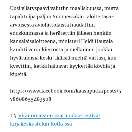
Uusi yllätyspaavi valittiin maaliskuussa, mutta
tapahtuipa paljon Suomessakin: aloite tasa-
arvoisesta avioliittolaista haudattiin
eduskunnassa ja herätettiin jälleen henkiin
kansalaisaloitteena, ministeri Heidi Hautala
kärähti veronkierrosta ja melkoinen joukko
hyvätuloisia keski-ikäisiä miehiä viittasi, kun
kysyttiin, ketkä haluavat kyykyttää köyhiä ja
kipeitä.
https://www.facebook.com/kaasuputki/posts/5
78608655483508
1.3.
Viranomaisten vaatimukset estivät
kirjakeskustelun Kotkassa