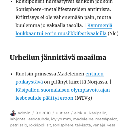
Rokkipoliisit närkästyivät sankoin joukoin
Sonisphere-metallifestareiden antimista.
Kriittisyys ei ole vähenemään päin, mutta
kuulemma jo vakaalla tasolla. |
Kymmeniä
loukkaantui Porin musiikkifestivaaleilla
(Yle)
Urheilun jännittävä maailma
Ruotsin prinsessa Madeleinen
entinen
poikaystävä
on pitänyt kiirettä Norjassa. |
Käsipallon suomalaisen olympiavoittajan
lesbosuhde päättyi eroon
(MTV3)
Kirjoittaja
Julkaistu
Kategoriat
Avainsanat
admin
9.8.2010
uutiset
elokuu
,
käsipallo
,
lahjonta
,
lesbosuhde
,
löylyn mm
,
madeleine
,
metsäpalot
,
petri salo
,
rokkipoliisit
,
sonisphere
,
talvisota
,
venäjä
,
vesa