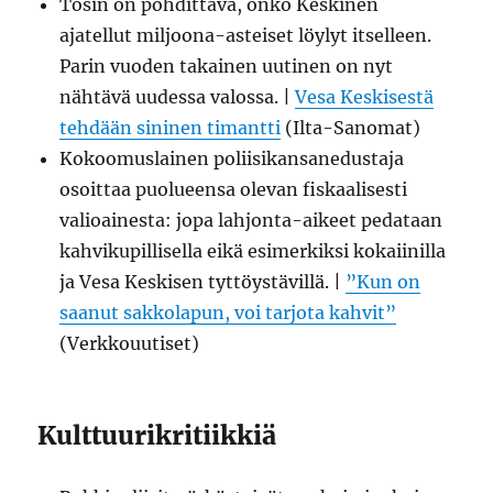
Tosin on pohdittava, onko Keskinen
ajatellut miljoona-asteiset löylyt itselleen.
Parin vuoden takainen uutinen on nyt
nähtävä uudessa valossa. |
Vesa Keskisestä
tehdään sininen timantti
(Ilta-Sanomat)
Kokoomuslainen poliisikansanedustaja
osoittaa puolueensa olevan fiskaalisesti
valioainesta: jopa lahjonta-aikeet pedataan
kahvikupillisella eikä esimerkiksi kokaiinilla
ja Vesa Keskisen tyttöystävillä. |
”Kun on
saanut sakkolapun, voi tarjota kahvit”
(Verkkouutiset)
Kulttuurikritiikkiä