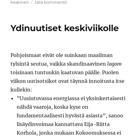
artikkeliin
keskinen
Jätä kommentti
Vesa
Keskisen
saunasolmu
Ydinuutiset keskiviikolle
Pohjoismaat eivät ole suinkaan maailman
tylsintä seutua, vaikka skandinaavinen
lagom
toisinaan tuntuukin kaatuvan päälle. Puolen
viikon uutisotsikot ovat täynnä innoitusta itse
kullekin:
”Uusiutuvassa energiassa ei yksinkertaisesti
nähdä vaaroja, koska kyse on
fundamentaalisesti hyvästä asiasta”, sanoo
lisäydinvoimaa kannattava Eija-Riitta
Korhola, jonka mukaan Kokoomuksessa ei