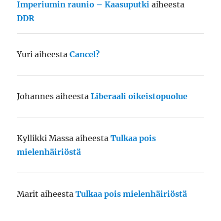
Imperiumin raunio – Kaasuputki
aiheesta
DDR
Yuri
aiheesta
Cancel?
Johannes
aiheesta
Liberaali oikeistopuolue
Kyllikki Massa
aiheesta
Tulkaa pois
mielenhäiriöstä
Marit
aiheesta
Tulkaa pois mielenhäiriöstä