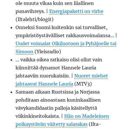
ole muuta vikaa kuin sen liiallinen
punavihreys. |
Energiapaketti on virhe
(Iltalehti/blogit)
Onneksi Suomi kuitenkin sai turvalliset,
ympäristöystävälliset rakkausvoimalansa… |
Uudet voimalat Olkiluotoon ja Pyhäjoelle tai
Simoon
(Yleisradio)
… vaikka oikea ratkaisu olisi ollut vain
kiinnittää dynamot Hannele Lauria
jahtaaviin nuorukaisiin. |
Nuoret miehet
jahtaavat Hannele Lauria
(MTV3)
Samaan aikaan Ruotsissa ja Norjassa
pohditaan ainoastaan kuninkaallisen
vävykandidaatin palloja käsitellyttä
viikinkineitokaista. |
Hän on Madeleinen
poikaystävän väitetty salarakas
(Ilta-