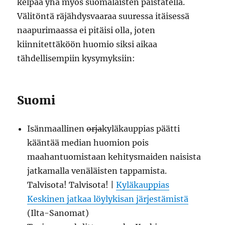
kelpaa yhä myös suomalaisten paistatella.
Välitöntä räjähdysvaaraa suuressa itäisessä
naapurimaassa ei pitäisi olla, joten
kiinnitettäköön huomio siksi aikaa
tähdellisempiin kysymyksiin:
Suomi
Isänmaallinen
orja
kyläkauppias päätti
kääntää median huomion pois
maahantuomistaan kehitysmaiden naisista
jatkamalla venäläisten tappamista.
Talvisota! Talvisota! |
Kyläkauppias
Keskinen jatkaa löylykisan järjestämistä
(Ilta-Sanomat)