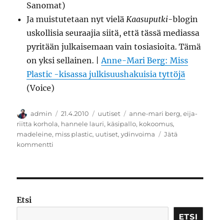
Sanomat)
Ja muistutetaan nyt vielä
Kaasuputki
-blogin
uskollisia seuraajia siitä, että tässä mediassa
pyritään julkaisemaan vain tosiasioita. Tämä
on yksi sellainen. |
Anne-Mari Berg: Miss
Plastic -kisassa julkisuushakuisia tyttöjä
(Voice)
Kirjoittaja
Julkaistu
Kategoriat
Avainsanat
admin
21.4.2010
uutiset
anne-mari berg
,
eija-
riitta korhola
,
hannele lauri
,
käsipallo
,
kokoomus
,
madeleine
,
miss plastic
,
uutiset
,
ydinvoima
Jätä
artikkeliin
kommentti
Ydinuutiset
keskiviikolle
Etsi
ETSI