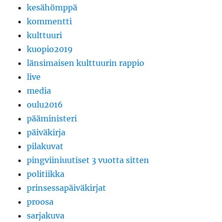
kesähömppä
kommentti
kulttuuri
kuopio2019
länsimaisen kulttuurin rappio
live
media
oulu2016
pääministeri
päiväkirja
pilakuvat
pingviiniuutiset 3 vuotta sitten
politiikka
prinsessapäiväkirjat
proosa
sarjakuva