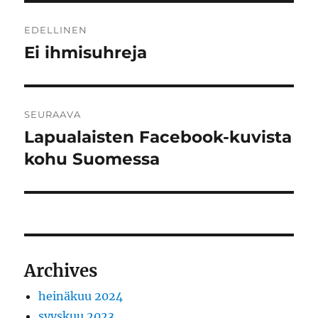
Artikkelien
EDELLINEN
selaus
Ei ihmisuhreja
Edellinen
artikkeli:
SEURAAVA
Lapualaisten Facebook-kuvista
Seuraava
artikkeli:
kohu Suomessa
Archives
heinäkuu 2024
syyskuu 2023