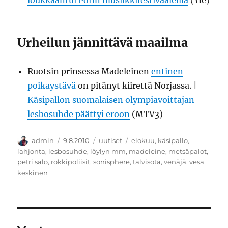
loukkaantui Porin musiikkifestivaaleilla
(Yle)
Urheilun jännittävä maailma
Ruotsin prinsessa Madeleinen
entinen
poikaystävä
on pitänyt kiirettä Norjassa. |
Käsipallon suomalaisen olympiavoittajan
lesbosuhde päättyi eroon
(MTV3)
Kirjoittaja
Julkaistu
Kategoriat
Avainsanat
admin
9.8.2010
uutiset
elokuu
,
käsipallo
,
lahjonta
,
lesbosuhde
,
löylyn mm
,
madeleine
,
metsäpalot
,
petri salo
,
rokkipoliisit
,
sonisphere
,
talvisota
,
venäjä
,
vesa
keskinen