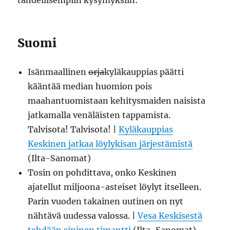
tähdellisempiin kysymyksiin:
Suomi
Isänmaallinen
orja
kyläkauppias päätti
kääntää median huomion pois
maahantuomistaan kehitysmaiden naisista
jatkamalla venäläisten tappamista.
Talvisota! Talvisota! |
Kyläkauppias
Keskinen jatkaa löylykisan järjestämistä
(Ilta-Sanomat)
Tosin on pohdittava, onko Keskinen
ajatellut miljoona-asteiset löylyt itselleen.
Parin vuoden takainen uutinen on nyt
nähtävä uudessa valossa. |
Vesa Keskisestä