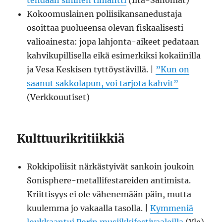
tehdään sininen timantti
(Ilta-Sanomat)
Kokoomuslainen poliisikansanedustaja
osoittaa puolueensa olevan fiskaalisesti
valioainesta: jopa lahjonta-aikeet pedataan
kahvikupillisella eikä esimerkiksi kokaiinilla
ja Vesa Keskisen tyttöystävillä. |
”Kun on
saanut sakkolapun, voi tarjota kahvit”
(Verkkouutiset)
Kulttuurikritiikkiä
Rokkipoliisit närkästyivät sankoin joukoin
Sonisphere-metallifestareiden antimista.
Kriittisyys ei ole vähenemään päin, mutta
kuulemma jo vakaalla tasolla. |
Kymmeniä