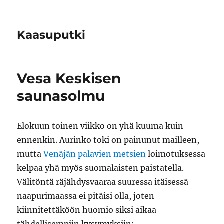
Kaasuputki
Vesa Keskisen
saunasolmu
Elokuun toinen viikko on yhä kuuma kuin
ennenkin. Aurinko toki on painunut mailleen,
mutta
Venäjän palavien metsien
loimotuksessa
kelpaa yhä myös suomalaisten paistatella.
Välitöntä räjähdysvaaraa suuressa itäisessä
naapurimaassa ei pitäisi olla, joten
kiinnitettäköön huomio siksi aikaa