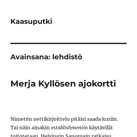
Kaasuputki
Avainsana:
lehdistö
Merja Kyllösen ajokortti
Nimetön nettikirjoittelu pitäisi saada kuriin.
Tai näin ainakin
establishmentin
käytävillä
toitotetaan. Helsingin Sanomain ratkaisu