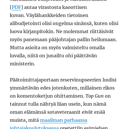
[
PDF
] antaa virastosta kaoottisen
kuvan. Väylähankkeiden tietoinen
alibudjetointi olisi ongelma sinänsä, kuten olisi
luova kirjanpitokin. Ne molemmat riittäisivät
myös panemaan pääjohtajan pallin heilumaan.
Mutta asioita on myös valmisteltu omalla
luvalla, niitä on junailtu ohi päättävän
ministerin.
Päätoimittajaportaan reservinupseerien luulisi
ymmärtävän edes jotenkuten, millainen rikos
on komentoketjun ohittaminen.
Top Gun
on
tainnut tulla nähtyä liian usein, kun nämä
oman elämänsä sotaveteraanit eivät enää
muista, mitä
maailman parhaassa
johtajakoulutuksessa
opetettiin esimiehen