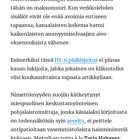
tähän on maksumuuri. Kun verkkolehden
sisällöt eivät ole enää avoimia entiseen
tapaansa, kansalaisten kokema harmi
kaikenlaisten anonyymisolvaajien aivo-
oksennuksista vähenee.
Esimerkiksi tämä
HS:n pääkirjoitus
ei piinaa
kauan lukijoita, jahka jokainen on kliksutellut
viisi kuukausittaista vapaata artikkeliaan.
Nimettömyyden suojiin kätkeytynyt
miespuolinen keskustamyönteinen
pohjalaistoimittaja, jonka käsialaksi kirjoitusta
on todennäköisin syin
arveltu
, ei peittele
antipatioitaan vasemmistolaista naisministeriä
kohtaan. Metodi on tuttu à la
Tarja Halonen
: