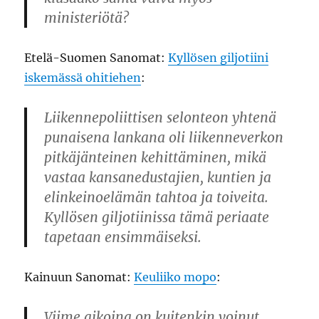
ministeriötä?
Etelä-Suomen Sanomat:
Kyllösen giljotiini
iskemässä ohitiehen
:
Liikennepoliittisen selonteon yhtenä
punaisena lankana oli liikenneverkon
pitkäjänteinen kehittäminen, mikä
vastaa kansanedustajien, kuntien ja
elinkeinoelämän tahtoa ja toiveita.
Kyllösen giljotiinissa tämä periaate
tapetaan ensimmäiseksi.
Kainuun Sanomat:
Keuliiko mopo
:
Viime aikoina on kuitenkin voinut