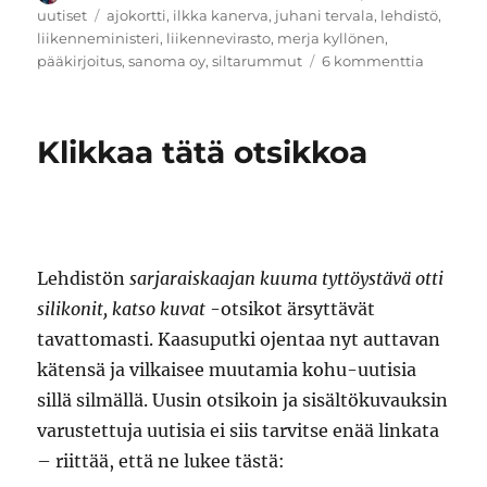
Avainsanat
uutiset
ajokortti
,
ilkka kanerva
,
juhani tervala
,
lehdistö
,
liikenneministeri
,
liikennevirasto
,
merja kyllönen
,
artikkeli
pääkirjoitus
,
sanoma oy
,
siltarummut
6 kommenttia
Merja
Kyllösen
ajokortti
Klikkaa tätä otsikkoa
Lehdistön
sarjaraiskaajan kuuma tyttöystävä otti
silikonit, katso kuvat
-otsikot ärsyttävät
tavattomasti. Kaasuputki ojentaa nyt auttavan
kätensä ja vilkaisee muutamia kohu-uutisia
sillä silmällä. Uusin otsikoin ja sisältökuvauksin
varustettuja uutisia ei siis tarvitse enää linkata
– riittää, että ne lukee tästä: