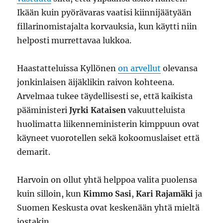
Ikään kuin pyörävaras vaatisi kiinnijäätyään
fillarinomistajalta korvauksia, kun käytti niin
helposti murrettavaa lukkoa.
Haastatteluissa Kyllönen
on arvellut
olevansa
jonkinlaisen äijäklikin raivon kohteena.
Arvelmaa tukee täydellisesti se, että kaikista
pääministeri
Jyrki Kataisen
vakuutteluista
huolimatta liikenneministerin kimppuun ovat
käyneet vuorotellen sekä kokoomuslaiset että
demarit.
Harvoin on ollut yhtä helppoa valita puolensa
kuin silloin, kun
Kimmo Sasi
,
Kari Rajamäki
ja
Suomen Keskusta ovat keskenään yhtä mieltä
jostakin.