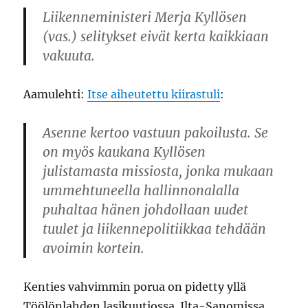
Liikenneministeri Merja Kyllösen
(vas.) selitykset eivät kerta kaikkiaan
vakuuta.
Aamulehti:
Itse aiheutettu kiirastuli
:
Asenne kertoo vastuun pakoilusta. Se
on myös kaukana Kyllösen
julistamasta missiosta, jonka mukaan
ummehtuneella hallinnonalalla
puhaltaa hänen johdollaan uudet
tuulet ja liikennepolitiikkaa tehdään
avoimin kortein.
Kenties vahvimmin porua on pidetty yllä
Töölönlahden lasikuutiossa. Ilta-Sanomissa