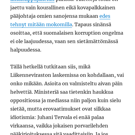
jaettu vain kourallinen eikä kovapalkkainen
pääjohtaja omien sanojensa mukaan
edes
tehnyt mitään mokomilla
. Tapaus sinänsä
osoittaa, että suomalaisen korruption ongelma
ei ole laajuudessa, vaan sen sietämättömässä
halpuudessa.
Tällä hetkellä tutkitaan siis, mikä
Liikenneviraston laskemissa on kohdallaan, vai
onko mikään. Asioita on valmisteltu aivan päin
helvettiä. Ministeriä saa tietenkin haukkua
oppositiossa ja mediassa niin paljon kuin sielu
sietää, mutta erovaatimukset ovat silkkaa
idiotismia: Juhani Tervala ei enää palaa
virkaansa, vaikka jokaisen porvarilehden
pääkirjoituksessa sitä vaadittaisiin. Ja jos