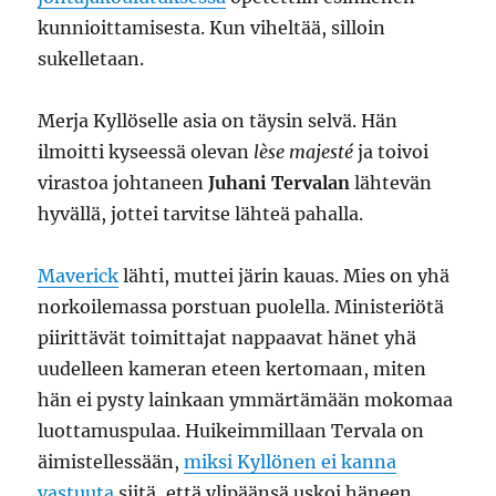
kunnioittamisesta. Kun viheltää, silloin
sukelletaan.
Merja Kyllöselle asia on täysin selvä. Hän
ilmoitti kyseessä olevan
lèse majesté
ja toivoi
virastoa johtaneen
Juhani Tervalan
lähtevän
hyvällä, jottei tarvitse lähteä pahalla.
Maverick
lähti, muttei järin kauas. Mies on yhä
norkoilemassa porstuan puolella. Ministeriötä
piirittävät toimittajat nappaavat hänet yhä
uudelleen kameran eteen kertomaan, miten
hän ei pysty lainkaan ymmärtämään mokomaa
luottamuspulaa. Huikeimmillaan Tervala on
äimistellessään,
miksi Kyllönen ei kanna
vastuuta
siitä, että ylipäänsä uskoi häneen.