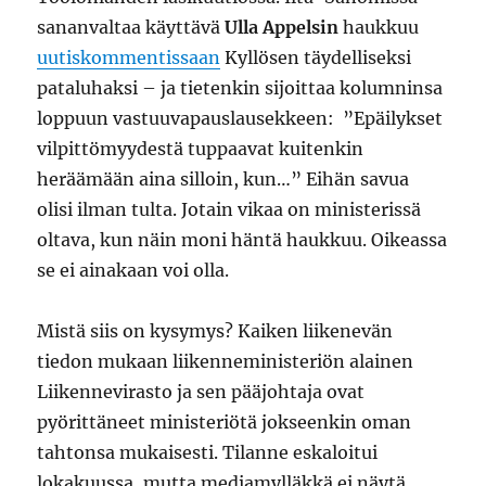
sananvaltaa käyttävä
Ulla Appelsin
haukkuu
uutiskommentissaan
Kyllösen täydelliseksi
pataluhaksi – ja tietenkin sijoittaa kolumninsa
loppuun vastuuvapauslausekkeen: ”Epäilykset
vilpittömyydestä tuppaavat kuitenkin
heräämään aina silloin, kun…” Eihän savua
olisi ilman tulta. Jotain vikaa on ministerissä
oltava, kun näin moni häntä haukkuu. Oikeassa
se ei ainakaan voi olla.
Mistä siis on kysymys? Kaiken liikenevän
tiedon mukaan liikenneministeriön alainen
Liikennevirasto ja sen pääjohtaja ovat
pyörittäneet ministeriötä jokseenkin oman
tahtonsa mukaisesti. Tilanne eskaloitui
lokakuussa, mutta mediamylläkkä ei näytä