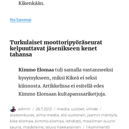
Kikenkään.
Ilta-Sanomat
:
Turkulaiset moottoripyöräseurat
kelpuuttavat jäsenikseen kenet
tahansa
Kimmo Elomaa
tuli samalla vastanneeksi
kysymykseen, miksi Kikeä ei seksi
kiinnosta. Artikkelissa ei esitellä edes
Kimmo Elomaan kultapanssariketjuja.
Kirjoittaja
Julkaistu
Kategoriat
Avainsanat
admin
26.7.2012
media
,
uutiset
,
viihde
alastonkuvat
,
alma media
,
elsi suolanen
,
jasmin mäntylä
,
kike elomaa
,
kimmo elomaa
,
lehdistö
,
maailman suurin
artikkelii
sauna
,
madeleine
,
teuvo hakkarainen
1 kommentti