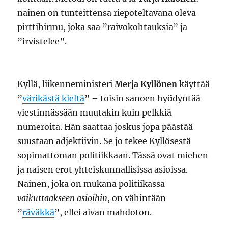
nainen on tunteittensa riepoteltavana oleva
pirttihirmu, joka saa ”raivokohtauksia” ja
”irvistelee”.
Kyllä, liikenneministeri
Merja Kyllönen
käyttää
”
värikästä kieltä
” – toisin sanoen hyödyntää
viestinnässään muutakin kuin pelkkiä
numeroita. Hän saattaa joskus jopa päästää
suustaan adjektiivin. Se jo tekee Kyllösestä
sopimattoman politiikkaan. Tässä ovat miehen
ja naisen erot yhteiskunnallisissa asioissa.
Nainen, joka on mukana politiikassa
vaikuttaakseen asioihin
, on vähintään
”
räväkkä
”, ellei aivan mahdoton.