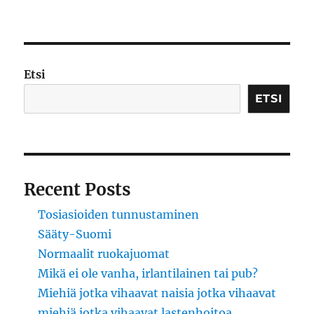
Klikkaa
tätä
otsikkoa
Etsi
ETSI
Recent Posts
Tosiasioiden tunnustaminen
Sääty-Suomi
Normaalit ruokajuomat
Mikä ei ole vanha, irlantilainen tai pub?
Miehiä jotka vihaavat naisia jotka vihaavat
miehiä jotka vihaavat lastenhoitoa