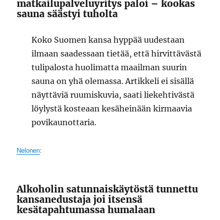
matkailupalveluyritys paloi – kookas
sauna säästyi tuholta
Koko Suomen kansa hyppää uudestaan
ilmaan saadessaan tietää, että hirvittävästä
tulipalosta huolimatta maailman suurin
sauna on yhä olemassa. Artikkeli ei sisällä
näyttäviä ruumiskuvia, saati liekehtivästä
löylystä kosteaan kesäheinään kirmaavia
povikaunottaria.
Nelonen
:
Alkoholin satunnaiskäytöstä tunnettu
kansanedustaja joi itsensä
kesätapahtumassa humalaan