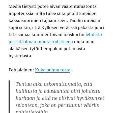
Media tietysti potee aivan väärentämätöntä
impotenssia, mitä tulee sukupuolittuneiden
kaksoisnormien tajuamiseen. Taudin oireisiin
sopii sekin, että Kyllösen vetäessä pakasta juuri
tätä samaa kommentoivan naiskortin
lehdistö
piti sitä ilman muuta todisteena
mokoman
alaikäisen tytönhempukan potemasta
hysteriasta.
Pohjalainen:
Kuka puhuu totta
:
Tuntuu aika uskomattomalta, että
hallitusta ja eduskuntaa olisi johdettu
harhaan ja että ne olisivat hyväksyneet
selonteon, joka on perustunut vääriin
pohjatietoihin.