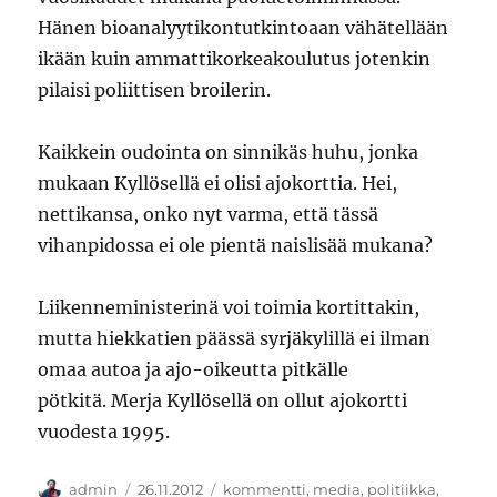
Hänen bioanalyytikontutkintoaan vähätellään
ikään kuin ammattikorkeakoulutus jotenkin
pilaisi poliittisen broilerin.
Kaikkein oudointa on sinnikäs huhu, jonka
mukaan Kyllösellä ei olisi ajokorttia. Hei,
nettikansa, onko nyt varma, että tässä
vihanpidossa ei ole pientä naislisää mukana?
Liikenneministerinä voi toimia kortittakin,
mutta hiekkatien päässä syrjäkylillä ei ilman
omaa autoa ja ajo-oikeutta pitkälle
pötkitä. Merja Kyllösellä on ollut ajokortti
vuodesta 1995.
Kirjoittaja
Julkaistu
Kategoriat
admin
26.11.2012
kommentti
,
media
,
politiikka
,