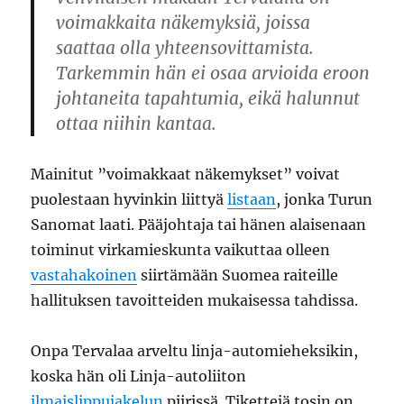
voimakkaita näkemyksiä, joissa
saattaa olla yhteensovittamista.
Tarkemmin hän ei osaa arvioida eroon
johtaneita tapahtumia, eikä halunnut
ottaa niihin kantaa.
Mainitut ”voimakkaat näkemykset” voivat
puolestaan hyvinkin liittyä
listaan
, jonka Turun
Sanomat laati. Pääjohtaja tai hänen alaisenaan
toiminut virkamieskunta vaikuttaa olleen
vastahakoinen
siirtämään Suomea raiteille
hallituksen tavoitteiden mukaisessa tahdissa.
Onpa Tervalaa arveltu linja-automieheksikin,
koska hän oli Linja-autoliiton
ilmaislippujakelun
piirissä. Tikettejä tosin on