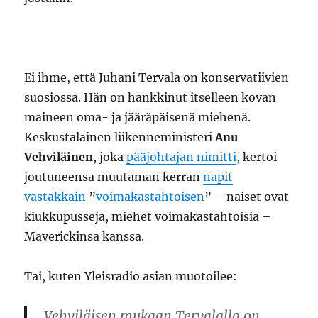
Ei ihme, että Juhani Tervala on konservatiivien
suosiossa. Hän on hankkinut itselleen kovan
maineen oma- ja jääräpäisenä miehenä.
Keskustalainen liikenneministeri
Anu
Vehviläinen
, joka
pääjohtajan nimitti
, kertoi
joutuneensa muutaman kerran
napit
vastakkain
”
voimakastahtoisen
” – naiset ovat
kiukkupusseja, miehet voimakastahtoisia –
Maverickinsa kanssa.
Tai, kuten Yleisradio asian muotoilee:
Vehviläisen mukaan Tervalalla on