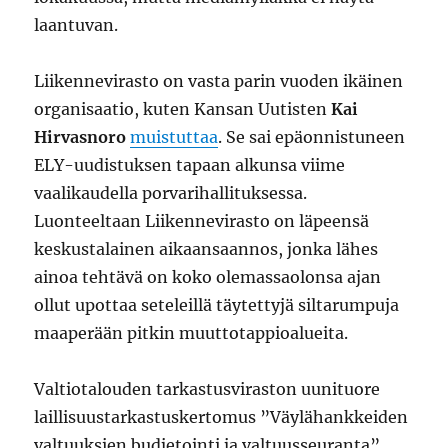
laantuvan.
Liikennevirasto on vasta parin vuoden ikäinen
organisaatio, kuten Kansan Uutisten
Kai
Hirvasnoro
muistuttaa
. Se sai epäonnistuneen
ELY-uudistuksen tapaan alkunsa viime
vaalikaudella porvarihallituksessa.
Luonteeltaan Liikennevirasto on läpeensä
keskustalainen aikaansaannos, jonka lähes
ainoa tehtävä on koko olemassaolonsa ajan
ollut upottaa seteleillä täytettyjä siltarumpuja
maaperään pitkin muuttotappioalueita.
Valtiotalouden tarkastusviraston uunituore
laillisuustarkastuskertomus ”Väylähankkeiden
valtuuksien budjetointi ja valtuusseuranta”