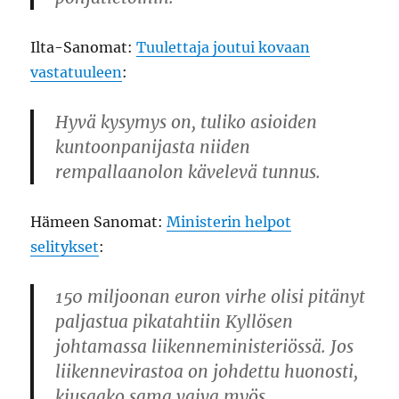
Ilta-Sanomat:
Tuulettaja joutui kovaan
vastatuuleen
:
Hyvä kysymys on, tuliko asioiden
kuntoonpanijasta niiden
rempallaanolon kävelevä tunnus.
Hämeen Sanomat:
Ministerin helpot
selitykset
:
150 miljoonan euron virhe olisi pitänyt
paljastua pikatahtiin Kyllösen
johtamassa liikenneministeriössä. Jos
liikennevirastoa on johdettu huonosti,
kiusaako sama vaiva myös