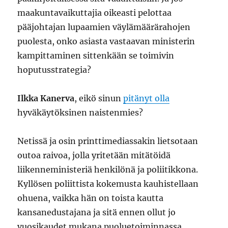
maakuntavaikuttajia oikeasti pelottaa
pääjohtajan lupaamien väylämäärärahojen
puolesta, onko asiasta vastaavan ministerin
kampittaminen sittenkään se toimivin
hoputusstrategia?
Ilkka Kanerva
, eikö sinun
pitänyt olla
hyväkäytöksinen naistenmies?
Netissä ja osin printtimediassakin lietsotaan
outoa raivoa, jolla yritetään mitätöidä
liikenneministeriä henkilönä ja poliitikkona.
Kyllösen poliittista kokemusta kauhistellaan
ohuena, vaikka hän on toista kautta
kansanedustajana ja sitä ennen ollut jo
vuosikaudet mukana puoluetoiminnassa.