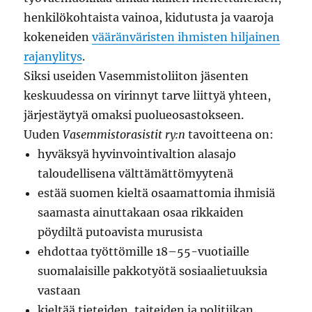
henkilökohtaista vainoa, kidutusta ja vaaroja
kokeneiden
vääränväristen ihmisten
hiljainen
rajanylitys
.
Siksi useiden Vasemmistoliiton jäsenten
keskuudessa on virinnyt tarve liittyä yhteen,
järjestäytyä omaksi puolueosastokseen.
Uuden
Vasemmistorasistit ry:n
tavoitteena on:
hyväksyä hyvinvointivaltion alasajo
taloudellisena välttämättömyytenä
estää suomen kieltä osaamattomia ihmisiä
saamasta ainuttakaan osaa rikkaiden
pöydiltä putoavista murusista
ehdottaa työttömille 18–55-vuotiaille
suomalaisille pakkotyötä sosiaalietuuksia
vastaan
kieltää tieteiden, taiteiden ja politiikan