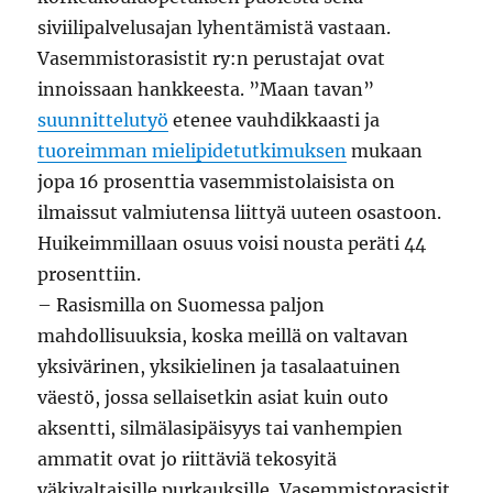
siviilipalvelusajan lyhentämistä vastaan.
Vasemmistorasistit ry:n perustajat ovat
innoissaan hankkeesta. ”Maan tavan”
suunnittelutyö
etenee vauhdikkaasti ja
tuoreimman mielipidetutkimuksen
mukaan
jopa 16 prosenttia vasemmistolaisista on
ilmaissut valmiutensa liittyä uuteen osastoon.
Huikeimmillaan osuus voisi nousta peräti 44
prosenttiin.
– Rasismilla on Suomessa paljon
mahdollisuuksia, koska meillä on valtavan
yksivärinen, yksikielinen ja tasalaatuinen
väestö, jossa sellaisetkin asiat kuin outo
aksentti, silmälasipäisyys tai vanhempien
ammatit ovat jo riittäviä tekosyitä
väkivaltaisille purkauksille, Vasemmistorasistit