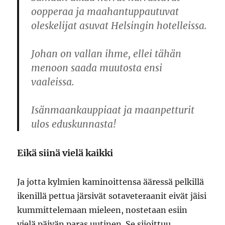
oopperaa ja maahantuppautuvat
oleskelijat asuvat Helsingin hotelleissa.
Johan on vallan ihme, ellei tähän
menoon saada muutosta ensi
vaaleissa.
Isänmaankauppiaat ja maanpetturit
ulos eduskunnasta!
Eikä siinä vielä kaikki
Ja jotta kylmien kaminoittensa ääressä pelkillä
ikenillä pettua järsivät sotaveteraanit eivät jäisi
kummittelemaan mieleen, nostetaan esiin
vielä päivän paras uutinen. Se sijoittuu