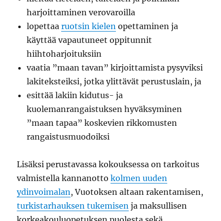
harjoittaminen verovaroilla
lopettaa
ruotsin kielen
opettaminen ja
käyttää vapautuneet oppitunnit
hiihtoharjoituksiin
vaatia ”maan tavan” kirjoittamista pysyviksi
lakiteksteiksi, jotka ylittävät perustuslain, ja
esittää lakiin kidutus- ja
kuolemanrangaistuksen hyväksyminen
”maan tapaa” koskevien rikkomusten
rangaistusmuodoiksi
Lisäksi perustavassa kokouksessa on tarkoitus
valmistella kannanotto
kolmen uuden
ydinvoimalan
, Vuotoksen altaan rakentamisen,
turkistarhauksen tukemisen
ja maksullisen
korkeakouluopetuksen puolesta sekä