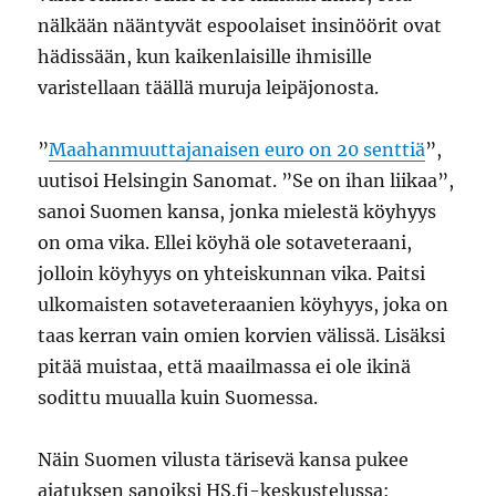
nälkään nääntyvät espoolaiset insinöörit ovat
hädissään, kun kaikenlaisille ihmisille
varistellaan täällä muruja leipäjonosta.
”
Maahanmuuttajanaisen euro on 20 senttiä
”,
uutisoi Helsingin Sanomat. ”Se on ihan liikaa”,
sanoi Suomen kansa, jonka mielestä köyhyys
on oma vika. Ellei köyhä ole sotaveteraani,
jolloin köyhyys on yhteiskunnan vika. Paitsi
ulkomaisten sotaveteraanien köyhyys, joka on
taas kerran vain omien korvien välissä. Lisäksi
pitää muistaa, että maailmassa ei ole ikinä
sodittu muualla kuin Suomessa.
Näin Suomen vilusta tärisevä kansa pukee
ajatuksen sanoiksi HS.fi-keskustelussa: