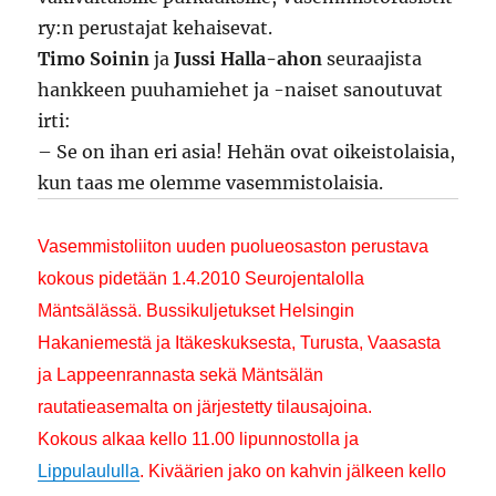
ry:n perustajat kehaisevat.
Timo Soinin
ja
Jussi Halla-ahon
seuraajista
hankkeen puuhamiehet ja -naiset sanoutuvat
irti:
– Se on ihan eri asia! Hehän ovat oikeistolaisia,
kun taas me olemme vasemmistolaisia.
Vasemmistoliiton uuden puolueosaston perustava
kokous pidetään 1.4.2010 Seurojentalolla
Mäntsälässä. Bussikuljetukset Helsingin
Hakaniemestä ja Itäkeskuksesta, Turusta, Vaasasta
ja Lappeenrannasta sekä Mäntsälän
rautatieasemalta on järjestetty tilausajoina.
Kokous alkaa kello 11.00 lipunnostolla ja
Lippulaululla
. Kiväärien jako on kahvin jälkeen kello