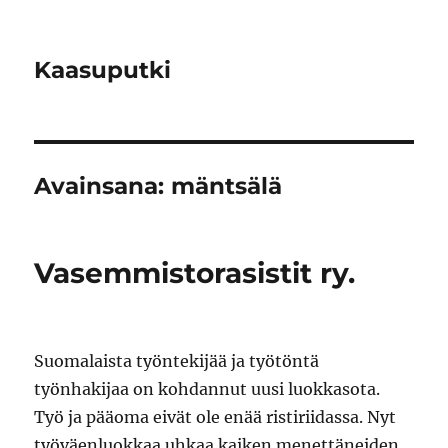
Kaasuputki
Avainsana:
mäntsälä
Vasemmistorasistit ry.
Suomalaista työntekijää ja työtöntä
työnhakijaa on kohdannut uusi luokkasota.
Työ ja pääoma eivät ole enää ristiriidassa. Nyt
työväenluokkaa uhkaa kaiken menettäneiden,