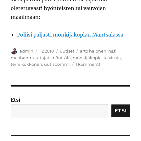
oletettavasti hyönteisten tai vauvojen
maailmaan:
Poliisi paljasti mönkijäkoplan Mäntsälässä
Kirjoittaja
Julkaistu
Kategoriat
Avainsanat
admin
1.2.2010
uutiset
arto halonen
,
hs.fi
,
maahanmuuttajat
,
mäntsälä
,
mönkijäkopla
,
talvisota
,
artikkeliin
terhi kokkonen
,
uutispommi
1 kommentti
Mäntsälän
kopla
ja
muita
uutisia
Etsi
ETSI