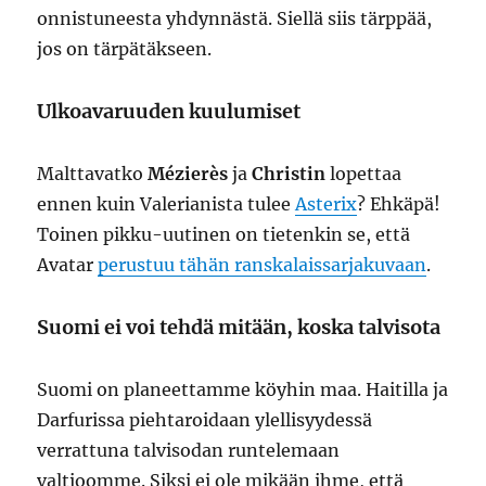
onnistuneesta yhdynnästä. Siellä siis tärppää,
jos on tärpätäkseen.
Ulkoavaruuden kuulumiset
Malttavatko
Mézierès
ja
Christin
lopettaa
ennen kuin Valerianista tulee
Asterix
? Ehkäpä!
Toinen pikku-uutinen on tietenkin se, että
Avatar
perustuu tähän ranskalaissarjakuvaan
.
Suomi ei voi tehdä mitään, koska talvisota
Suomi on planeettamme köyhin maa. Haitilla ja
Darfurissa piehtaroidaan ylellisyydessä
verrattuna talvisodan runtelemaan
valtioomme. Siksi ei ole mikään ihme, että