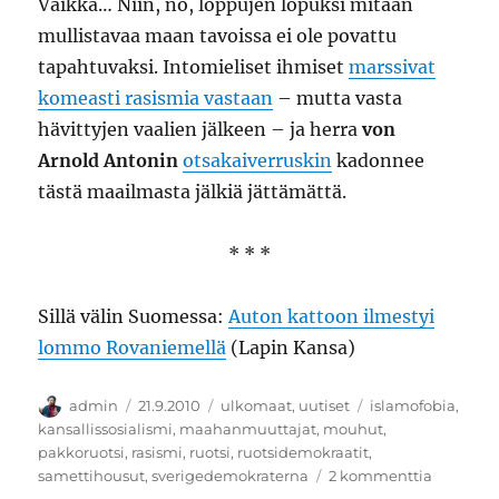
Vaikka… Niin, no, loppujen lopuksi mitään
mullistavaa maan tavoissa ei ole povattu
tapahtuvaksi. Intomieliset ihmiset
marssivat
komeasti rasismia vastaan
– mutta vasta
hävittyjen vaalien jälkeen – ja herra
von
Arnold Antonin
otsakaiverruskin
kadonnee
tästä maailmasta jälkiä jättämättä.
* * *
Sillä välin Suomessa:
Auton kattoon ilmestyi
lommo Rovaniemellä
(Lapin Kansa)
Kirjoittaja
Julkaistu
Kategoriat
Avainsanat
admin
21.9.2010
ulkomaat
,
uutiset
islamofobia
,
kansallissosialismi
,
maahanmuuttajat
,
mouhut
,
pakkoruotsi
,
rasismi
,
ruotsi
,
ruotsidemokraatit
,
artikkeli
samettihousut
,
sverigedemokraterna
2 kommenttia
Viekää