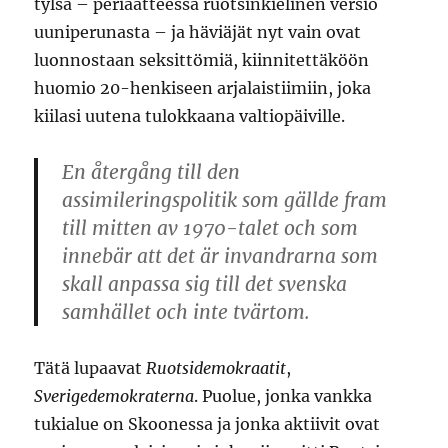
tylsä – periaatteessa ruotsinkielinen versio
uuniperunasta – ja häviäjät nyt vain ovat
luonnostaan seksittömiä, kiinnitettäköön
huomio 20-henkiseen arjalaistiimiin, joka
kiilasi uutena tulokkaana valtiopäiville.
En återgång till den
assimileringspolitik som gällde fram
till mitten av 1970-talet och som
innebär att det är invandrarna som
skall anpassa sig till det svenska
samhället och inte tvärtom.
Tätä lupaavat
Ruotsidemokraatit
,
Sverigedemokraterna
. Puolue, jonka vankka
tukialue on Skoonessa ja jonka aktiivit ovat