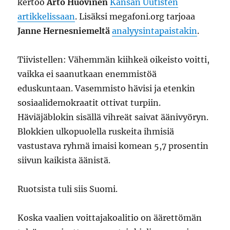
kertoo
Arto Huovinen
Kansan Uutisten
artikkelissaan
. Lisäksi megafoni.org tarjoaa
Janne Hernesniemeltä
analyysintapaistakin
.
Tiivistellen: Vähemmän kiihkeä oikeisto voitti,
vaikka ei saanutkaan enemmistöä
eduskuntaan. Vasemmisto hävisi ja etenkin
sosiaalidemokraatit ottivat turpiin.
Häviäjäblokin sisällä vihreät saivat äänivyöryn.
Blokkien ulkopuolella ruskeita ihmisiä
vastustava ryhmä imaisi komean 5,7 prosentin
siivun kaikista äänistä.
Ruotsista tuli siis Suomi.
Koska vaalien voittajakoalitio on äärettömän