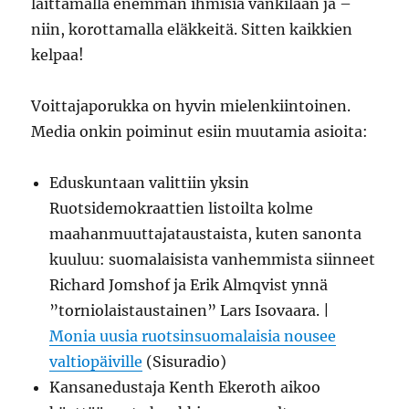
laittamalla enemmän ihmisiä vankilaan ja –
niin, korottamalla eläkkeitä. Sitten kaikkien
kelpaa!
Voittajaporukka on hyvin mielenkiintoinen.
Media onkin poiminut esiin muutamia asioita:
Eduskuntaan valittiin yksin
Ruotsidemokraattien listoilta kolme
maahanmuuttajataustaista, kuten sanonta
kuuluu: suomalaisista vanhemmista siinneet
Richard Jomshof ja Erik Almqvist ynnä
”torniolaistaustainen” Lars Isovaara. |
Monia uusia ruotsinsuomalaisia nousee
valtiopäiville
(Sisuradio)
Kansanedustaja Kenth Ekeroth aikoo