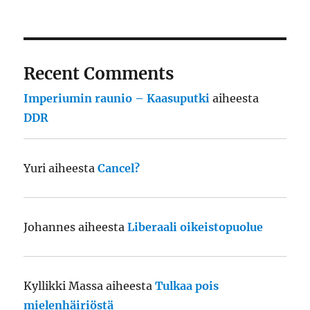
Recent Comments
Imperiumin raunio – Kaasuputki
aiheesta
DDR
Yuri
aiheesta
Cancel?
Johannes
aiheesta
Liberaali oikeistopuolue
Kyllikki Massa
aiheesta
Tulkaa pois
mielenhäiriöstä