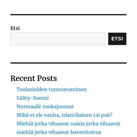
tuhkatki
uurnasta
Etsi
ETSI
Recent Posts
Tosiasioiden tunnustaminen
Sääty-Suomi
Normaalit ruokajuomat
Mikä ei ole vanha, irlantilainen tai pub?
Miehiä jotka vihaavat naisia jotka vihaavat
miehiä jotka vihaavat lastenhoitoa