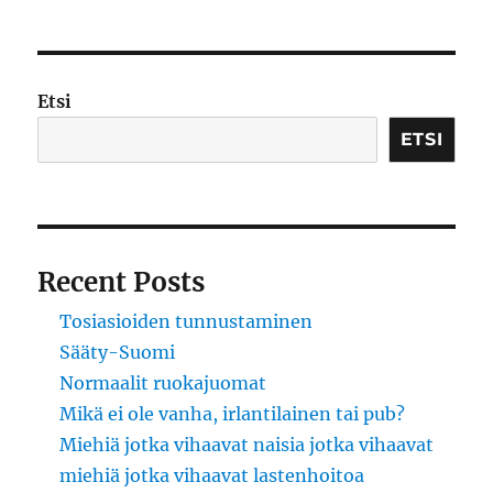
tuhkatki
uurnasta
Etsi
ETSI
Recent Posts
Tosiasioiden tunnustaminen
Sääty-Suomi
Normaalit ruokajuomat
Mikä ei ole vanha, irlantilainen tai pub?
Miehiä jotka vihaavat naisia jotka vihaavat
miehiä jotka vihaavat lastenhoitoa