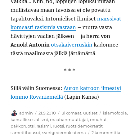
Vaikka… Niin, no, loppujen lopuksi mitään
mullistavaa maan tavoissa ei ole povattu
tapahtuvaksi. Intomieliset ihmiset
marssivat
komeasti rasismia vastaan
– mutta vasta
hävittyjen vaalien jälkeen – ja herra
von
Arnold Antonin
otsakaiverruskin
kadonnee
tästä maailmasta jälkiä jättämättä.
* * *
Sillä välin Suomessa:
Auton kattoon ilmestyi
lommo Rovaniemellä
(Lapin Kansa)
Kirjoittaja
Julkaistu
Kategoriat
Avainsanat
admin
21.9.2010
ulkomaat
,
uutiset
islamofobia
,
kansallissosialismi
,
maahanmuuttajat
,
mouhut
,
pakkoruotsi
,
rasismi
,
ruotsi
,
ruotsidemokraatit
,
artikkeli
samettihousut
,
sverigedemokraterna
2 kommenttia
Viekää