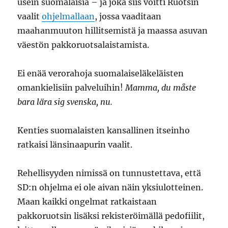
usein suomalaisia – ja joka siis voitti Ruotsin
vaalit
ohjelmallaan
, jossa vaaditaan
maahanmuuton hillitsemistä ja maassa asuvan
väestön pakkoruotsalaistamista.
Ei enää verorahoja suomalaiseläkeläisten
omankielisiin palveluihin!
Mamma, du måste
bara lära sig svenska, nu.
Kenties suomalaisten kansallinen itseinho
ratkaisi länsinaapurin vaalit.
Rehellisyyden nimissä on tunnustettava, että
SD:n ohjelma ei ole aivan näin yksiulotteinen.
Maan kaikki ongelmat ratkaistaan
pakkoruotsin lisäksi rekisteröimällä pedofiilit,