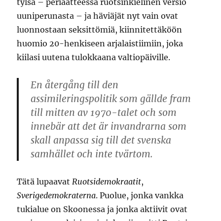
tylsä – periaatteessa ruotsinkielinen versio
uuniperunasta – ja häviäjät nyt vain ovat
luonnostaan seksittömiä, kiinnitettäköön
huomio 20-henkiseen arjalaistiimiin, joka
kiilasi uutena tulokkaana valtiopäiville.
En återgång till den
assimileringspolitik som gällde fram
till mitten av 1970-talet och som
innebär att det är invandrarna som
skall anpassa sig till det svenska
samhället och inte tvärtom.
Tätä lupaavat
Ruotsidemokraatit
,
Sverigedemokraterna
. Puolue, jonka vankka
tukialue on Skoonessa ja jonka aktiivit ovat