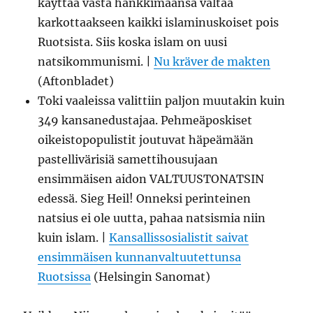
käyttää vasta hankkimaansa valtaa
karkottaakseen kaikki islaminuskoiset pois
Ruotsista. Siis koska islam on uusi
natsikommunismi. |
Nu kräver de makten
(Aftonbladet)
Toki vaaleissa valittiin paljon muutakin kuin
349 kansanedustajaa. Pehmeäposkiset
oikeistopopulistit joutuvat häpeämään
pastellivärisiä samettihousujaan
ensimmäisen aidon VALTUUSTONATSIN
edessä. Sieg Heil! Onneksi perinteinen
natsius ei ole uutta, pahaa natsismia niin
kuin islam. |
Kansallissosialistit saivat
ensimmäisen kunnanvaltuutettunsa
Ruotsissa
(Helsingin Sanomat)