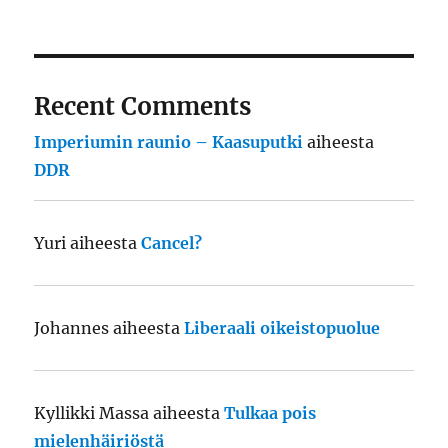
Recent Comments
Imperiumin raunio – Kaasuputki
aiheesta
DDR
Yuri
aiheesta
Cancel?
Johannes
aiheesta
Liberaali oikeistopuolue
Kyllikki Massa
aiheesta
Tulkaa pois
mielenhäiriöstä