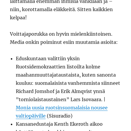
laittamalla enemmän ihmisiä vankilaan ja –
niin, korottamalla eläkkeitä. Sitten kaikkien
kelpaa!
Voittajaporukka on hyvin mielenkiintoinen.
Media onkin poiminut esiin muutamia asioita:
Eduskuntaan valittiin yksin
Ruotsidemokraattien listoilta kolme
maahanmuuttajataustaista, kuten sanonta
kuuluu: suomalaisista vanhemmista siinneet
Richard Jomshof ja Erik Almqvist ynnä
”torniolaistaustainen” Lars Isovaara. |
Monia uusia ruotsinsuomalaisia nousee
valtiopäiville
(Sisuradio)
Kansanedustaja Kenth Ekeroth aikoo