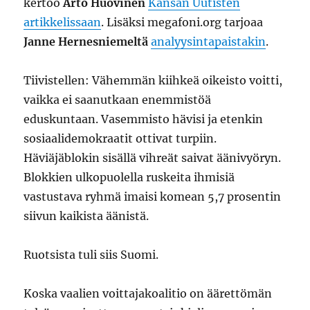
kertoo
Arto Huovinen
Kansan Uutisten
artikkelissaan
. Lisäksi megafoni.org tarjoaa
Janne Hernesniemeltä
analyysintapaistakin
.
Tiivistellen: Vähemmän kiihkeä oikeisto voitti,
vaikka ei saanutkaan enemmistöä
eduskuntaan. Vasemmisto hävisi ja etenkin
sosiaalidemokraatit ottivat turpiin.
Häviäjäblokin sisällä vihreät saivat äänivyöryn.
Blokkien ulkopuolella ruskeita ihmisiä
vastustava ryhmä imaisi komean 5,7 prosentin
siivun kaikista äänistä.
Ruotsista tuli siis Suomi.
Koska vaalien voittajakoalitio on äärettömän