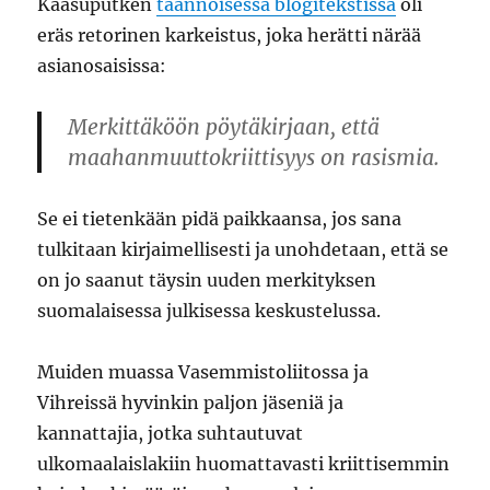
Kaasuputken
taannoisessa blogitekstissä
oli
eräs retorinen karkeistus, joka herätti närää
asianosaisissa:
Merkittäköön pöytäkirjaan, että
maahanmuuttokriittisyys on rasismia.
Se ei tietenkään pidä paikkaansa, jos sana
tulkitaan kirjaimellisesti ja unohdetaan, että se
on jo saanut täysin uuden merkityksen
suomalaisessa julkisessa keskustelussa.
Muiden muassa Vasemmistoliitossa ja
Vihreissä hyvinkin paljon jäseniä ja
kannattajia, jotka suhtautuvat
ulkomaalaislakiin huomattavasti kriittisemmin