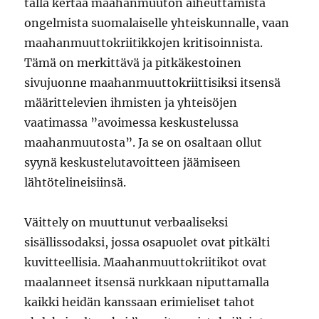
tällä kertaa maahanmuuton aiheuttamista
ongelmista suomalaiselle yhteiskunnalle, vaan
maahanmuuttokriitikkojen kritisoinnista.
Tämä on merkittävä ja pitkäkestoinen
sivujuonne maahanmuuttokriittisiksi itsensä
määrittelevien ihmisten ja yhteisöjen
vaatimassa ”avoimessa keskustelussa
maahanmuutosta”. Ja se on osaltaan ollut
syynä keskustelutavoitteen jäämiseen
lähtötelineisiinsä.
Väittely on muuttunut verbaaliseksi
sisällissodaksi, jossa osapuolet ovat pitkälti
kuvitteellisia. Maahanmuuttokriitikot ovat
maalanneet itsensä nurkkaan niputtamalla
kaikki heidän kanssaan erimieliset tahot