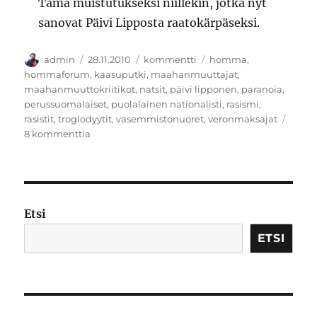
Tämä muistutukseksi niillekin, jotka nyt
sanovat Päivi Lipposta raatokärpäseksi.
Kirjoittaja
Julkaistu
Kategoriat
Avainsanat
admin
28.11.2010
kommentti
homma
,
hommaforum
,
kaasuputki
,
maahanmuuttajat
,
maahanmuuttokriitikot
,
natsit
,
päivi lipponen
,
paranoia
,
perussuomalaiset
,
puolalainen nationalisti
,
rasismi
,
rasistit
,
troglodyytit
,
vasemmistonuoret
,
veronmaksajat
artikkeliin
8 kommenttia
Hangessa
makaava
puolalainen
nationalisti
Etsi
ETSI