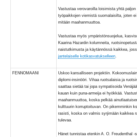
Vastustaa verovaroilla loisimista yhtä paljon
työpaikkojen viemistä suomalaisilta, joten e
mitään maahanmuuttoa.
Vastustaa myös ympäristönsuojelua, kasvis
Kaarina Hazardin kolumneita, ruotsinopetust
naistutkimusta ja käytännössä kaikkea, jos
jantelaiselle kotikasvatukselleen
.
FENNOMAANI
Uskoo kansalliseen projektiin. Kokoomuslain
diplomi-insinööri. Vihaa ruotsalaisia ja ruotsi
saattaa sietää tai jopa sympatisoida Venäjää
kauan kuin puna-armeija ei hyökkää. Vastus
maahanmuuttoa, koska pelkää ainutlaatuise
kulttuurin korruptoituvan. On pikemminkin k
rasisti, koska on valmis syrjimään kaikkea ra
tulevaa.
Hänet tunnistaa etenkin A. O. Freudenthal -si