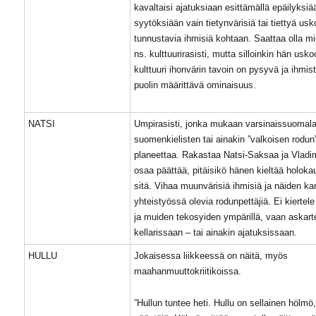
kavaltaisi ajatuksiaan esittämällä epäilyksiä
syytöksiään vain tietynvärisiä tai tiettyä us
tunnustavia ihmisiä kohtaan. Saattaa olla m
ns. kulttuurirasisti, mutta silloinkin hän usko
kulttuuri ihonvärin tavoin on pysyvä ja ihmis
puolin määrittävä ominaisuus.
NATSI
Umpirasisti, jonka mukaan varsinaissuomala
suomenkielisten tai ainakin ”valkoisen rodun” 
planeettaa. Rakastaa Natsi-Saksaa ja Vladim
osaa päättää, pitäisikö hänen kieltää holokau
sitä. Vihaa muunvärisiä ihmisiä ja näiden k
yhteistyössä olevia rodunpettäjiä. Ei kierte
ja muiden tekosyiden ympärillä, vaan askar
kellarissaan – tai ainakin ajatuksissaan.
HULLU
Jokaisessa liikkeessä on näitä, myös
maahanmuuttokriitikoissa.
”Hullun tuntee heti. Hullu on sellainen hölmö