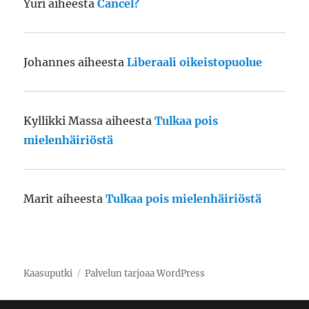
Yuri
aiheesta
Cancel?
Johannes
aiheesta
Liberaali oikeistopuolue
Kyllikki Massa
aiheesta
Tulkaa pois
mielenhäiriöstä
Marit
aiheesta
Tulkaa pois mielenhäiriöstä
Kaasuputki
Palvelun tarjoaa WordPress