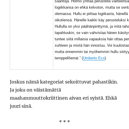
sääntöjä. Hölmö yrittää perustella väitteens
logiikkansa on ehkä kelvoton, mutta se sen
olemassa. Hullu ei piittaa logiikasta, hänell
oikotiensä. Hänelle kaikki käy perusteluksi k
Hullulla on yksi päähänpinttymä, ja mitä ta
tapahtuukin, se vain vahvistaa hänen käsity
tuntee siitä millaisia vapauksia hän ottaa pe
suhteen ja mistä hän innostuu. Voi kuulostaa
mutta ennemmin tai myöhemmin hullu siirty
temppeliherrat.” (
Umberto Eco
)
Joskus nämä kategoriat sekoittuvat pahastikin.
Ja joku on väistämättä
maahanmuuttokriittinen aivan eri syistä. Ehkä
juuri sinä.
* * *