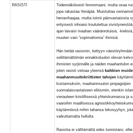
RASISTI
Todennäköisesti fennomaani, mutta osaa ruo
jopa rakastaa Venäjää. Muistuttaa vennamol
herravihaajaa, mutta toimii päinvastaisista s
erityisesti inhoaisi koulutettua sivistyneistöä
ajan laivaisi maahan vääränrotuisia, -kielisiä,
muuten vain ”sopimattomia” ihmisiä.
Hän tietää rasismin, tiettyyn väestöryhmää
selittämättömän ennakkoluulon olevan kelvo
ihmisten syrjinnälle ja näiden maahantulon e
joten rasisti vetoaa yleensä
kaikkien muid
maahanmuuttokriittisten tahojen
käyttämii
kustannuksiin, maahanmuuton propagoijien
suomalaisvastaiseen elitismiin, etenkin isl
vierauteen kristillisessä yhteiskunnassa ja 
vaaroihin maallisessa agnostikkoyhteiskun
käytännössä mihin tahansa tekosyyhyn, jota
vaikuttamatta hullulta.
Rasistia ei välttämättä edes tunnistaisi, elle