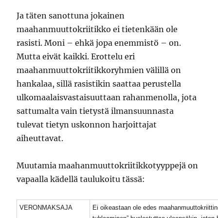
Ja täten sanottuna jokainen
maahanmuuttokriitikko ei tietenkään ole
rasisti. Moni – ehkä jopa enemmistö – on.
Mutta eivät kaikki. Erottelu eri
maahanmuuttokriitikkoryhmien välillä on
hankalaa, sillä rasistikin saattaa perustella
ulkomaalaisvastaisuuttaan rahanmenolla, jota
sattumalta vain tietystä ilmansuunnasta
tulevat tietyn uskonnon harjoittajat
aiheuttavat.
Muutamia maahanmuuttokriitikkotyyppejä on
vapaalla kädellä taulukoitu tässä:
VERONMAKSAJA
Ei oikeastaan ole edes maahanmuuttokriittin