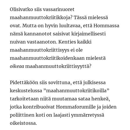
Olisivatko siis vassarinuoret
maahanmuuttokriitikkoja? Tässä mielessä
ovat. Mutta on hyvin luultavaa, että Hommassa
nämä kannanotot saisivat kirjaimellisesti
nuivan vastaanoton. Kenties kaikki
maahanmuuttokriittisyys ei ole
maahanmuuttokriitikoidenkaan mielestä
oikeaa
maahanmuuttokriittisyyttä?
Pidettäköön siis sovittuna, että julkisessa
keskustelussa ”maahanmuuttokriitikoilla”
tarkoitetaan niitä muutamaa sataa henkeä,
jotka kontribuoivat Hommaforumille ja joiden
poliittinen koti on laajasti ymmärretyssä
oikeistossa.