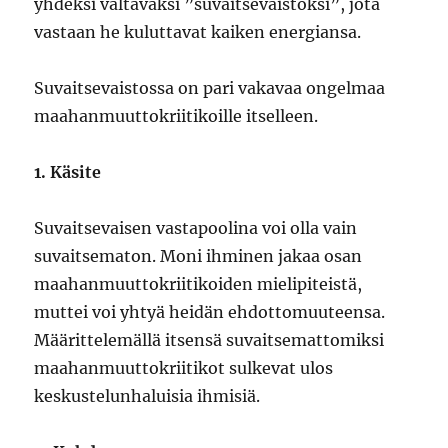
yhdeksi valtavaksi ”suvaitsevaistoksi”, jota
vastaan he kuluttavat kaiken energiansa.
Suvaitsevaistossa on pari vakavaa ongelmaa
maahanmuuttokriitikoille itselleen.
1. Käsite
Suvaitsevaisen vastapoolina voi olla vain
suvaitsematon. Moni ihminen jakaa osan
maahanmuuttokriitikoiden mielipiteistä,
muttei voi yhtyä heidän ehdottomuuteensa.
Määrittelemällä itsensä suvaitsemattomiksi
maahanmuuttokriitikot sulkevat ulos
keskustelunhaluisia ihmisiä.