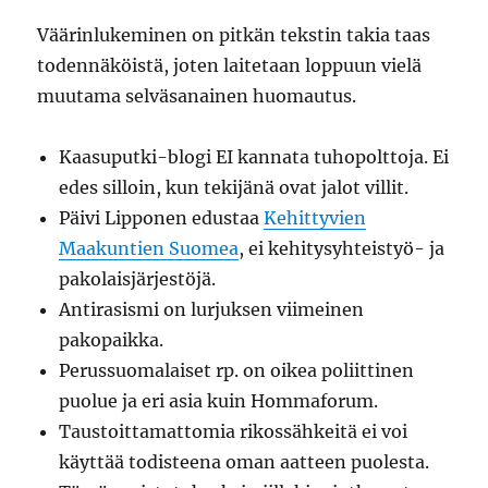
Väärinlukeminen on pitkän tekstin takia taas
todennäköistä, joten laitetaan loppuun vielä
muutama selväsanainen huomautus.
Kaasuputki-blogi EI kannata tuhopolttoja. Ei
edes silloin, kun tekijänä ovat jalot villit.
Päivi Lipponen edustaa
Kehittyvien
Maakuntien Suomea
, ei kehitysyhteistyö- ja
pakolaisjärjestöjä.
Antirasismi on lurjuksen viimeinen
pakopaikka.
Perussuomalaiset rp. on oikea poliittinen
puolue ja eri asia kuin Hommaforum.
Taustoittamattomia rikossähkeitä ei voi
käyttää todisteena oman aatteen puolesta.