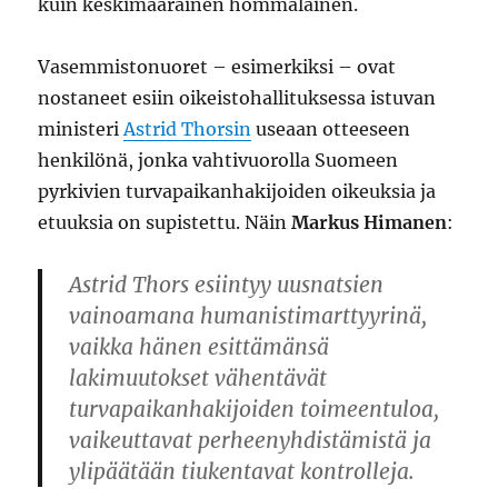
kuin keskimääräinen hommalainen.
Vasemmistonuoret – esimerkiksi – ovat
nostaneet esiin oikeistohallituksessa istuvan
ministeri
Astrid Thorsin
useaan otteeseen
henkilönä, jonka vahtivuorolla Suomeen
pyrkivien turvapaikanhakijoiden oikeuksia ja
etuuksia on supistettu. Näin
Markus Himanen
:
Astrid Thors esiintyy uusnatsien
vainoamana humanistimarttyyrinä,
vaikka hänen esittämänsä
lakimuutokset vähentävät
turvapaikanhakijoiden toimeentuloa,
vaikeuttavat perheenyhdistämistä ja
ylipäätään tiukentavat kontrolleja.