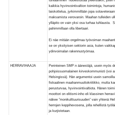
tuhlaaminen” huolestuttaa yleensäkin, joten
kaikkia hyvinvointivaltion toimintoja, humanist
laiskottelua, jyrkimmillään jopa sotaveteraa
maksamista verovaroin. Maahan tulleiden u
ylläpito on vain yksi osa turhaa tuhlausta. 
pahimmillaan olla libertaari.
Ei näe mitään ongelmaa työvoiman maahant
se on yksityisen sektorin asia, kuten vaikka
ydinvoimalan rakennustyömaa.
HERRAVIHAAJA
Perinteinen SMP:n äänestäjä, usein myös de
pohjoissuomalainen kirveskommunisti (voi 
Helsingissä). Hän argumentoi usein samoilla 
fiskaalinen maahanmuuttokriitikko, mutta kan
perusturvaa, hyvinvointivaltiota. Hänen toim
moottori on elitismi-inho eli klassinen herrav
näkee ”monikulttuurisuuden” vain yhtenä Hel
herrojen keppihevosena, jolla rehellistä työlä
ja kurjistetaan.