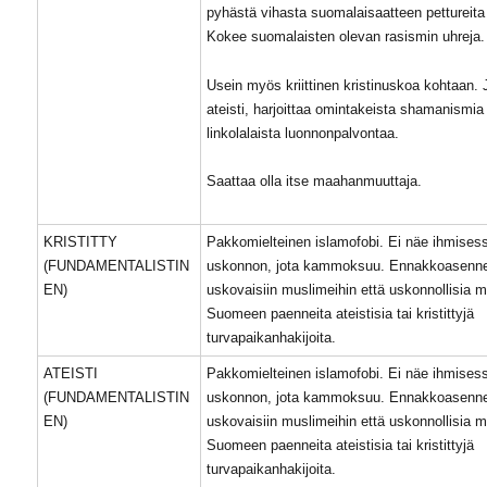
pyhästä vihasta suomalaisaatteen pettureita
Kokee suomalaisten olevan rasismin uhreja.
Usein myös kriittinen kristinuskoa kohtaan. 
ateisti, harjoittaa omintakeista shamanismia 
linkolalaista luonnonpalvontaa.
Saattaa olla itse maahanmuuttaja.
KRISTITTY
Pakkomielteinen islamofobi. Ei näe ihmises
(FUNDAMENTALISTIN
uskonnon, jota kammoksuu. Ennakkoasenne
EN)
uskovaisiin muslimeihin että uskonnollisia m
Suomeen paenneita ateistisia tai kristittyjä
turvapaikanhakijoita.
ATEISTI
Pakkomielteinen islamofobi. Ei näe ihmises
(FUNDAMENTALISTIN
uskonnon, jota kammoksuu. Ennakkoasenne
EN)
uskovaisiin muslimeihin että uskonnollisia m
Suomeen paenneita ateistisia tai kristittyjä
turvapaikanhakijoita.