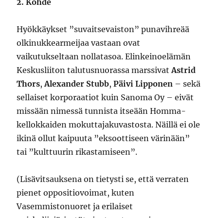
2. Kohde
Hyökkäykset ”suvaitsevaiston” punavihreää
olkinukkearmeijaa vastaan ovat
vaikutukseltaan nollatasoa. Elinkeinoelämän
Keskusliiton talutusnuorassa marssivat
Astrid
Thors
,
Alexander Stubb
,
Päivi Lipponen
– sekä
sellaiset korporaatiot kuin Sanoma Oy – eivät
missään nimessä tunnista itseään Homma-
kellokkaiden mokuttajakuvastosta. Näillä ei ole
ikinä ollut kaipuuta ”eksoottiseen värinään”
tai ”kulttuurin rikastamiseen”.
(Lisävitsauksena on tietysti se, että verraten
pienet oppositiovoimat, kuten
Vasemmistonuoret ja erilaiset