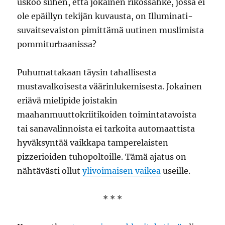
uskoo siihen, että jokainen rikossähke, jossa ei
ole epäillyn tekijän kuvausta, on Illuminati-
suvaitsevaiston pimittämä uutinen muslimista
pommiturbaanissa?
Puhumattakaan täysin tahallisesta
mustavalkoisesta väärinlukemisesta. Jokainen
eriävä mielipide joistakin
maahanmuuttokriitikoiden toimintatavoista
tai sanavalinnoista ei tarkoita automaattista
hyväksyntää vaikkapa tamperelaisten
pizzerioiden tuhopoltoille. Tämä ajatus on
nähtävästi ollut
ylivoimaisen vaikea
useille.
* * *