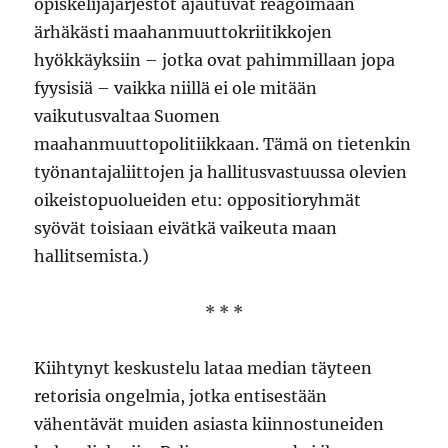
opiskelijajärjestöt ajautuvat reagoimaan
ärhäkästi maahanmuuttokriitikkojen
hyökkäyksiin – jotka ovat pahimmillaan jopa
fyysisiä – vaikka niillä ei ole mitään
vaikutusvaltaa Suomen
maahanmuuttopolitiikkaan. Tämä on tietenkin
työnantajaliittojen ja hallitusvastuussa olevien
oikeistopuolueiden etu: oppositioryhmät
syövät toisiaan eivätkä vaikeuta maan
hallitsemista.)
* * *
Kiihtynyt keskustelu lataa median täyteen
retorisia ongelmia, jotka entisestään
vähentävät muiden asiasta kiinnostuneiden