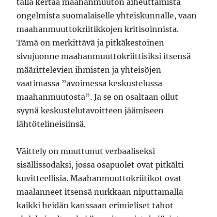
tällä kertaa maahanmuuton aiheuttamista
ongelmista suomalaiselle yhteiskunnalle, vaan
maahanmuuttokriitikkojen kritisoinnista.
Tämä on merkittävä ja pitkäkestoinen
sivujuonne maahanmuuttokriittisiksi itsensä
määrittelevien ihmisten ja yhteisöjen
vaatimassa ”avoimessa keskustelussa
maahanmuutosta”. Ja se on osaltaan ollut
syynä keskustelutavoitteen jäämiseen
lähtötelineisiinsä.
Väittely on muuttunut verbaaliseksi
sisällissodaksi, jossa osapuolet ovat pitkälti
kuvitteellisia. Maahanmuuttokriitikot ovat
maalanneet itsensä nurkkaan niputtamalla
kaikki heidän kanssaan erimieliset tahot