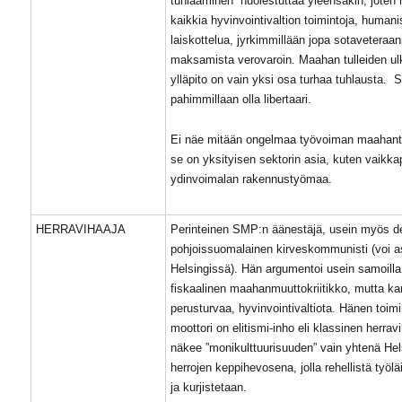
tuhlaaminen” huolestuttaa yleensäkin, joten
kaikkia hyvinvointivaltion toimintoja, humanist
laiskottelua, jyrkimmillään jopa sotaveteraa
maksamista verovaroin. Maahan tulleiden u
ylläpito on vain yksi osa turhaa tuhlausta. 
pahimmillaan olla libertaari.
Ei näe mitään ongelmaa työvoiman maahant
se on yksityisen sektorin asia, kuten vaikka
ydinvoimalan rakennustyömaa.
HERRAVIHAAJA
Perinteinen SMP:n äänestäjä, usein myös de
pohjoissuomalainen kirveskommunisti (voi 
Helsingissä). Hän argumentoi usein samoilla 
fiskaalinen maahanmuuttokriitikko, mutta kan
perusturvaa, hyvinvointivaltiota. Hänen toim
moottori on elitismi-inho eli klassinen herrav
näkee ”monikulttuurisuuden” vain yhtenä Hel
herrojen keppihevosena, jolla rehellistä työlä
ja kurjistetaan.