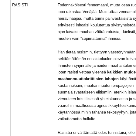
RASISTI
Todennäköisesti fennomaani, mutta osaa ruo
jopa rakastaa Venäjää. Muistuttaa vennamol
herravihaajaa, mutta toimii päinvastaisista s
erityisesti inhoaisi koulutettua sivistyneistöä
ajan laivaisi maahan vääränrotuisia, -kielisiä,
muuten vain ”sopimattomia” ihmisiä.
Hän tietää rasismin, tiettyyn väestöryhmää
selittämättömän ennakkoluulon olevan kelvo
ihmisten syrjinnälle ja näiden maahantulon e
joten rasisti vetoaa yleensä
kaikkien muid
maahanmuuttokriittisten tahojen
käyttämii
kustannuksiin, maahanmuuton propagoijien
suomalaisvastaiseen elitismiin, etenkin isl
vierauteen kristillisessä yhteiskunnassa ja 
vaaroihin maallisessa agnostikkoyhteiskun
käytännössä mihin tahansa tekosyyhyn, jota
vaikuttamatta hullulta.
Rasistia ei välttämättä edes tunnistaisi, elle