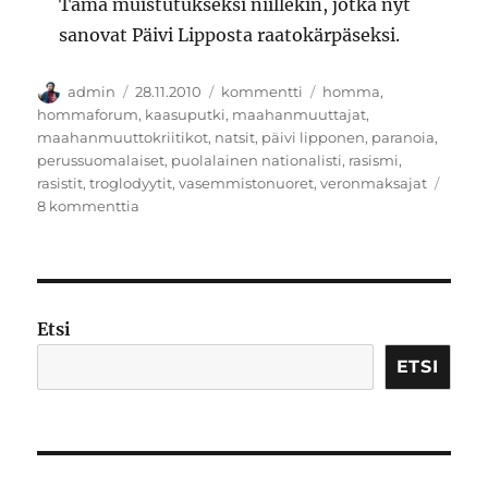
Tämä muistutukseksi niillekin, jotka nyt
sanovat Päivi Lipposta raatokärpäseksi.
Kirjoittaja
Julkaistu
Kategoriat
Avainsanat
admin
28.11.2010
kommentti
homma
,
hommaforum
,
kaasuputki
,
maahanmuuttajat
,
maahanmuuttokriitikot
,
natsit
,
päivi lipponen
,
paranoia
,
perussuomalaiset
,
puolalainen nationalisti
,
rasismi
,
rasistit
,
troglodyytit
,
vasemmistonuoret
,
veronmaksajat
artikkeliin
8 kommenttia
Hangessa
makaava
puolalainen
nationalisti
Etsi
ETSI