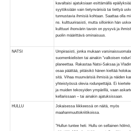
kavaltaisi ajatuksiaan esittämällä epäilyksiä
syytöksiään vain tietynvärisiä tai tiettyä us
tunnustavia ihmisiä kohtaan. Saattaa olla m
ns. kulttuurirasisti, mutta silloinkin hän usko
kulttuuri ihonvärin tavoin on pysyvä ja ihmis
puolin määrittävä ominaisuus.
NATSI
Umpirasisti, jonka mukaan varsinaissuomala
suomenkielisten tai ainakin ”valkoisen rodun” 
planeettaa. Rakastaa Natsi-Saksaa ja Vladim
osaa päättää, pitäisikö hänen kieltää holokau
sitä. Vihaa muunvärisiä ihmisiä ja näiden k
yhteistyössä olevia rodunpettäjiä. Ei kierte
ja muiden tekosyiden ympärillä, vaan askar
kellarissaan – tai ainakin ajatuksissaan.
HULLU
Jokaisessa liikkeessä on näitä, myös
maahanmuuttokriitikoissa.
”Hullun tuntee heti. Hullu on sellainen hölmö