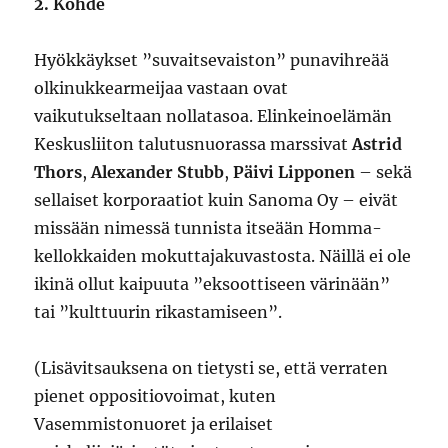
2. Kohde
Hyökkäykset ”suvaitsevaiston” punavihreää
olkinukkearmeijaa vastaan ovat
vaikutukseltaan nollatasoa. Elinkeinoelämän
Keskusliiton talutusnuorassa marssivat
Astrid
Thors
,
Alexander Stubb
,
Päivi Lipponen
– sekä
sellaiset korporaatiot kuin Sanoma Oy – eivät
missään nimessä tunnista itseään Homma-
kellokkaiden mokuttajakuvastosta. Näillä ei ole
ikinä ollut kaipuuta ”eksoottiseen värinään”
tai ”kulttuurin rikastamiseen”.
(Lisävitsauksena on tietysti se, että verraten
pienet oppositiovoimat, kuten
Vasemmistonuoret ja erilaiset