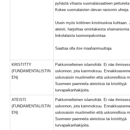
pyhästä vihasta suomalaisaatteen pettureita
Kokee suomalaisten olevan rasismin uhreja.
Usein myös kriittinen kristinuskoa kohtaan. 
ateisti, harjoittaa omintakeista shamanismia 
linkolalaista luonnonpalvontaa.
Saattaa olla itse maahanmuuttaja.
KRISTITTY
Pakkomielteinen islamofobi. Ei näe ihmises
(FUNDAMENTALISTIN
uskonnon, jota kammoksuu. Ennakkoasenne
EN)
uskovaisiin muslimeihin että uskonnollisia m
Suomeen paenneita ateistisia tai kristittyjä
turvapaikanhakijoita.
ATEISTI
Pakkomielteinen islamofobi. Ei näe ihmises
(FUNDAMENTALISTIN
uskonnon, jota kammoksuu. Ennakkoasenne
EN)
uskovaisiin muslimeihin että uskonnollisia m
Suomeen paenneita ateistisia tai kristittyjä
turvapaikanhakijoita.