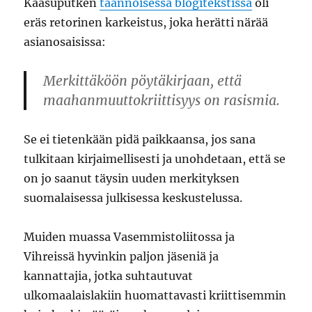
Kaasuputken
taannoisessa blogitekstissä
oli
eräs retorinen karkeistus, joka herätti närää
asianosaisissa:
Merkittäköön pöytäkirjaan, että
maahanmuuttokriittisyys on rasismia.
Se ei tietenkään pidä paikkaansa, jos sana
tulkitaan kirjaimellisesti ja unohdetaan, että se
on jo saanut täysin uuden merkityksen
suomalaisessa julkisessa keskustelussa.
Muiden muassa Vasemmistoliitossa ja
Vihreissä hyvinkin paljon jäseniä ja
kannattajia, jotka suhtautuvat
ulkomaalaislakiin huomattavasti kriittisemmin