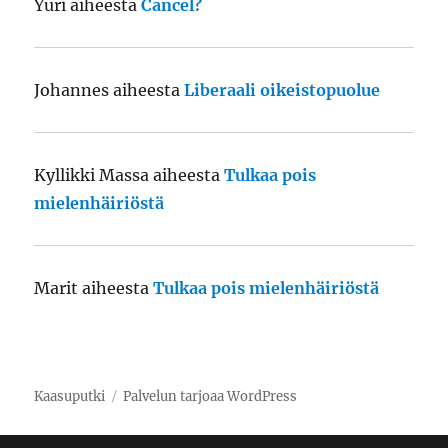
Yuri
aiheesta
Cancel?
Johannes
aiheesta
Liberaali oikeistopuolue
Kyllikki Massa
aiheesta
Tulkaa pois
mielenhäiriöstä
Marit
aiheesta
Tulkaa pois mielenhäiriöstä
Kaasuputki
Palvelun tarjoaa WordPress