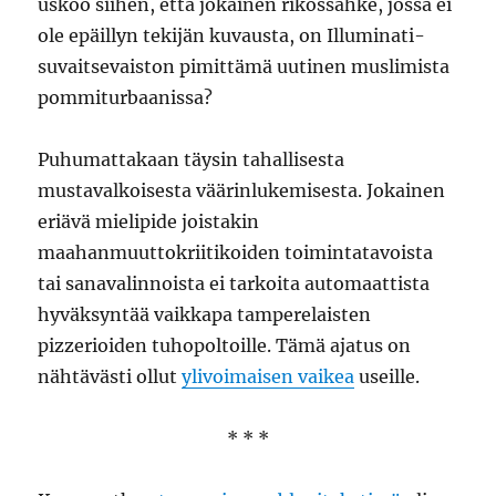
uskoo siihen, että jokainen rikossähke, jossa ei
ole epäillyn tekijän kuvausta, on Illuminati-
suvaitsevaiston pimittämä uutinen muslimista
pommiturbaanissa?
Puhumattakaan täysin tahallisesta
mustavalkoisesta väärinlukemisesta. Jokainen
eriävä mielipide joistakin
maahanmuuttokriitikoiden toimintatavoista
tai sanavalinnoista ei tarkoita automaattista
hyväksyntää vaikkapa tamperelaisten
pizzerioiden tuhopoltoille. Tämä ajatus on
nähtävästi ollut
ylivoimaisen vaikea
useille.
* * *