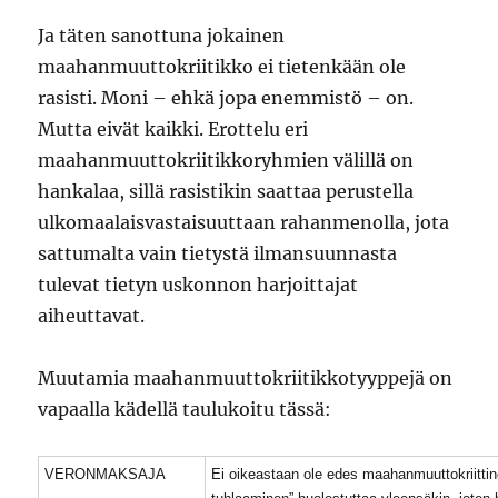
Ja täten sanottuna jokainen
maahanmuuttokriitikko ei tietenkään ole
rasisti. Moni – ehkä jopa enemmistö – on.
Mutta eivät kaikki. Erottelu eri
maahanmuuttokriitikkoryhmien välillä on
hankalaa, sillä rasistikin saattaa perustella
ulkomaalaisvastaisuuttaan rahanmenolla, jota
sattumalta vain tietystä ilmansuunnasta
tulevat tietyn uskonnon harjoittajat
aiheuttavat.
Muutamia maahanmuuttokriitikkotyyppejä on
vapaalla kädellä taulukoitu tässä:
VERONMAKSAJA
Ei oikeastaan ole edes maahanmuuttokriittin