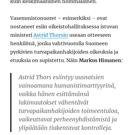
kuin keskimääräinen hommalainen.
Vasemmistonuoret – esimerkiksi – ovat
nostaneet esiin oikeistohallituksessa istuvan
ministeri
Astrid Thorsin
useaan otteeseen
henkilönä, jonka vahtivuorolla Suomeen
pyrkivien turvapaikanhakijoiden oikeuksia ja
etuuksia on supistettu. Näin
Markus Himanen
:
Astrid Thors esiintyy uusnatsien
vainoamana humanistimarttyyrinä,
vaikka hänen esittämänsä
lakimuutokset vähentävät
turvapaikanhakijoiden toimeentuloa,
vaikeuttavat perheenyhdistämistä ja
ylipäätään tiukentavat kontrolleja.