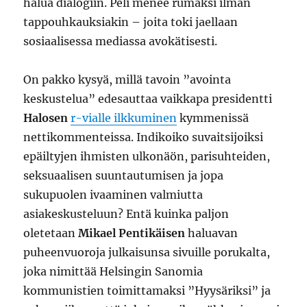
halua dialogiin. Peli menee rumaksi ilman
tappouhkauksiakin – joita toki jaellaan
sosiaalisessa mediassa avokätisesti.
On pakko kysyä, millä tavoin ”avointa
keskustelua” edesauttaa vaikkapa presidentti
Halosen
r-vialle ilkkuminen
kymmenissä
nettikommenteissa. Indikoiko suvaitsijoiksi
epäiltyjen ihmisten ulkonäön, parisuhteiden,
seksuaalisen suuntautumisen ja jopa
sukupuolen ivaaminen valmiutta
asiakeskusteluun? Entä kuinka paljon
oletetaan
Mikael Pentikäisen
haluavan
puheenvuoroja julkaisunsa sivuille porukalta,
joka nimittää Helsingin Sanomia
kommunistien toimittamaksi ”Hyysäriksi” ja