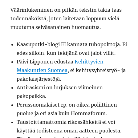
Väärinlukeminen on pitkän tekstin takia taas
todennäköistä, joten laitetaan loppuun vielä
muutama selväsanainen huomautus.
Kaasuputki-blogi EI kannata tuhopolttoja. Ei
edes silloin, kun tekijänä ovat jalot villit.
Päivi Lipponen edustaa
Kehittyvien
Maakuntien Suomea
, ei kehitysyhteistyö- ja
pakolaisjärjestöjä.
Antirasismi on lurjuksen viimeinen
pakopaikka.
Perussuomalaiset rp. on oikea poliittinen
puolue ja eri asia kuin Hommaforum.
Taustoittamattomia rikossähkeitä ei voi
käyttää todisteena oman aatteen puolesta.