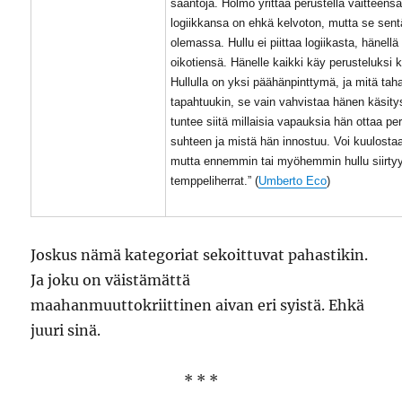
sääntöjä. Hölmö yrittää perustella väitteens
logiikkansa on ehkä kelvoton, mutta se sen
olemassa. Hullu ei piittaa logiikasta, hänell
oikotiensä. Hänelle kaikki käy perusteluksi k
Hullulla on yksi päähänpinttymä, ja mitä ta
tapahtuukin, se vain vahvistaa hänen käsity
tuntee siitä millaisia vapauksia hän ottaa pe
suhteen ja mistä hän innostuu. Voi kuulostaa
mutta ennemmin tai myöhemmin hullu siirty
temppeliherrat.” (
Umberto Eco
)
Joskus nämä kategoriat sekoittuvat pahastikin.
Ja joku on väistämättä
maahanmuuttokriittinen aivan eri syistä. Ehkä
juuri sinä.
* * *