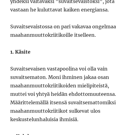
yhdeksi valtavaksi ”suvaitsevaistoksi”, jota
vastaan he kuluttavat kaiken energiansa.
Suvaitsevaistossa on pari vakavaa ongelmaa
maahanmuuttokriitikoille itselleen.
1. Käsite
Suvaitsevaisen vastapoolina voi olla vain
suvaitsematon. Moni ihminen jakaa osan
maahanmuuttokriitikoiden mielipiteistä,
muttei voi yhtyä heidän ehdottomuuteensa.
Määrittelemällä itsensä suvaitsemattomiksi
maahanmuuttokriitikot sulkevat ulos
keskustelunhaluisia ihmisiä.