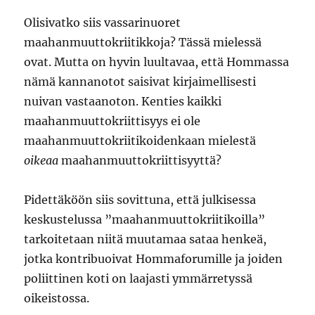
Olisivatko siis vassarinuoret
maahanmuuttokriitikkoja? Tässä mielessä
ovat. Mutta on hyvin luultavaa, että Hommassa
nämä kannanotot saisivat kirjaimellisesti
nuivan vastaanoton. Kenties kaikki
maahanmuuttokriittisyys ei ole
maahanmuuttokriitikoidenkaan mielestä
oikeaa
maahanmuuttokriittisyyttä?
Pidettäköön siis sovittuna, että julkisessa
keskustelussa ”maahanmuuttokriitikoilla”
tarkoitetaan niitä muutamaa sataa henkeä,
jotka kontribuoivat Hommaforumille ja joiden
poliittinen koti on laajasti ymmärretyssä
oikeistossa.