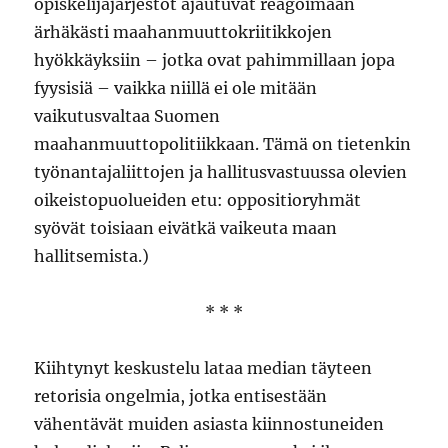
opiskelijajärjestöt ajautuvat reagoimaan
ärhäkästi maahanmuuttokriitikkojen
hyökkäyksiin – jotka ovat pahimmillaan jopa
fyysisiä – vaikka niillä ei ole mitään
vaikutusvaltaa Suomen
maahanmuuttopolitiikkaan. Tämä on tietenkin
työnantajaliittojen ja hallitusvastuussa olevien
oikeistopuolueiden etu: oppositioryhmät
syövät toisiaan eivätkä vaikeuta maan
hallitsemista.)
* * *
Kiihtynyt keskustelu lataa median täyteen
retorisia ongelmia, jotka entisestään
vähentävät muiden asiasta kiinnostuneiden