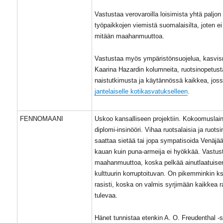
Vastustaa verovaroilla loisimista yhtä paljon
työpaikkojen viemistä suomalaisilta, joten e
mitään maahanmuuttoa.
Vastustaa myös ympäristönsuojelua, kasvis
Kaarina Hazardin kolumneita, ruotsinopetust
naistutkimusta ja käytännössä kaikkea, jos
jantelaiselle kotikasvatukselleen
.
FENNOMAANI
Uskoo kansalliseen projektiin. Kokoomuslain
diplomi-insinööri. Vihaa ruotsalaisia ja ruotsi
saattaa sietää tai jopa sympatisoida Venäjää
kauan kuin puna-armeija ei hyökkää. Vastus
maahanmuuttoa, koska pelkää ainutlaatuise
kulttuurin korruptoituvan. On pikemminkin k
rasisti, koska on valmis syrjimään kaikkea ra
tulevaa.
Hänet tunnistaa etenkin A. O. Freudenthal -si