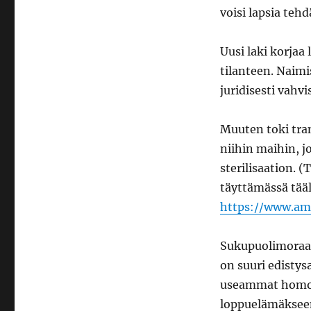
voisi lapsia teh
Uusi laki korjaa
tilanteen. Naimi
juridisesti vahv
Muuten toki tra
niihin maihin, j
sterilisaation. 
täyttämässä tääl
https://www.amn
Sukupuolimoraali
on suuri edistys
useammat homo- 
loppuelämäksee