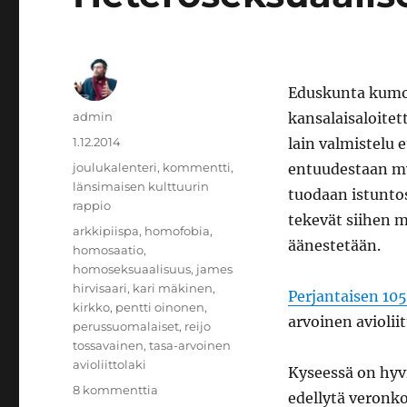
Eduskunta kumos
Kirjoittaja
admin
kansalaisaloitett
Julkaistu
1.12.2014
lain valmistelu 
Kategoriat
joulukalenteri
,
kommentti
,
entuudestaan my
länsimaisen kulttuurin
tuodaan istunto
rappio
tekevät siihen m
Avainsanat
arkkipiispa
,
homofobia
,
äänestetään.
homosaatio
,
homoseksuaalisuus
,
james
hirvisaari
,
kari mäkinen
,
Perjantaisen 1
kirkko
,
pentti oinonen
,
arvoinen aviolii
perussuomalaiset
,
reijo
tossavainen
,
tasa-arvoinen
avioliittolaki
Kyseessä on hyv
artikkeliin
8 kommenttia
edellytä veronko