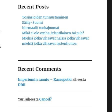
Recent Posts
Tosiasioiden tunnustaminen
Sääty-Suomi
Normaalit ruokajuomat
t
Mikä ei ole vanha, irlantilainen tai pub?
Miehiä jotka vihaavat naisia jotka vihaavat
miehiä jotka vihaavat lastenhoitoa
s
Recent Comments
Imperiumin raunio – Kaasuputki
aiheesta
DDR
Yuri
aiheesta
Cancel?