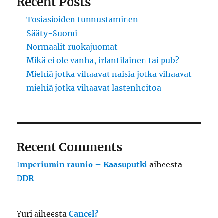
Recent Posts
Tosiasioiden tunnustaminen
Sääty-Suomi
Normaalit ruokajuomat
Mikä ei ole vanha, irlantilainen tai pub?
Miehiä jotka vihaavat naisia jotka vihaavat
miehiä jotka vihaavat lastenhoitoa
Recent Comments
Imperiumin raunio – Kaasuputki
aiheesta
DDR
Yuri
aiheesta
Cancel?