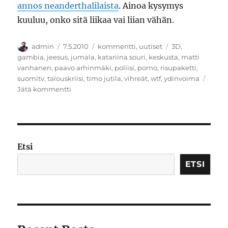
annos neanderthalilaista
. Ainoa kysymys
kuuluu, onko sitä liikaa vai liian vähän.
Kirjoittaja
Julkaistu
Kategoriat
Avainsanat
admin
7.5.2010
kommentti
,
uutiset
3D
,
gambia
,
jeesus
,
jumala
,
katariina souri
,
keskusta
,
matti
vanhanen
,
paavo arhinmäki
,
poliisi
,
porno
,
risupaketti
,
suomitv
,
talouskriisi
,
timo jutila
,
vihreät
,
wtf
,
ydinvoima
artikkeliin
Jätä kommentti
Jeesus,
Vanhanen,
kolmiulotteinen
porno
ja
Etsi
muita
asioita
ETSI