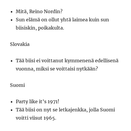
Mitä, Reino Nordin?
Sun elämä on ollut yhtä laimea kuin sun
biisiskin, poikakulta.
Slovakia
Tää biisi ei voittanut kymmenenä edellisenä
vuonna, miksi se voittaisi nytkään?
Suomi
Party like it’s 1971!
Tää biisi on nyt se letkajenkka, jolla Suomi
voitti viisut 1965.