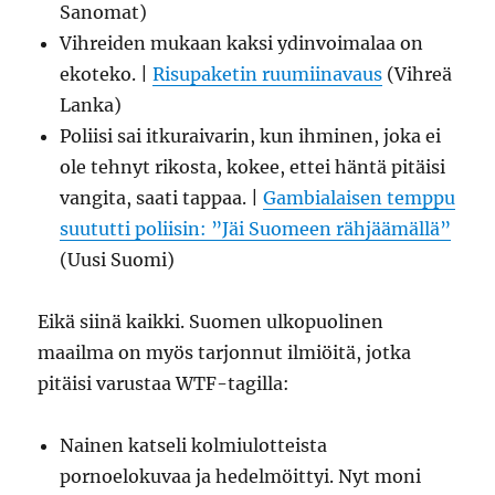
Sanomat)
Vihreiden mukaan kaksi ydinvoimalaa on
ekoteko. |
Risupaketin ruumiinavaus
(Vihreä
Lanka)
Poliisi sai itkuraivarin, kun ihminen, joka ei
ole tehnyt rikosta, kokee, ettei häntä pitäisi
vangita, saati tappaa. |
Gambialaisen temppu
suututti poliisin: ”Jäi Suomeen rähjäämällä”
(Uusi Suomi)
Eikä siinä kaikki. Suomen ulkopuolinen
maailma on myös tarjonnut ilmiöitä, jotka
pitäisi varustaa WTF-tagilla:
Nainen katseli kolmiulotteista
pornoelokuvaa ja hedelmöittyi. Nyt moni