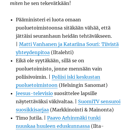
miten
he sen tekevätkään!
Pääministeri ei luota omaan
puoluetoimistoonsa sitäkään vähää, että
jättäisi seuranhaun heidän tehtäväkseen.
|
Matti Vanhanen ja Katariina Souri: Tiivistä
yhteydenpitoa
(Iltalehti)
Eikä ole syytäkään, sillä se on
puoluetoimisto, jonne mennään vain
poliisivoimin. |
Poliisi iski keskustan
puoluetoimistoon
(Helsingin Sanomat)
Jeesus-televisio
suosittelee lapsille
näytettäväksi väkivaltaa. |
SuomiTV sensuroi
suosikkisarjaa
(Markkinointi & Mainonta)
Timo Jutila. |
Paavo Arhinmäki tunki
nuuskaa huuleen eduskunnassa
(Ilta-