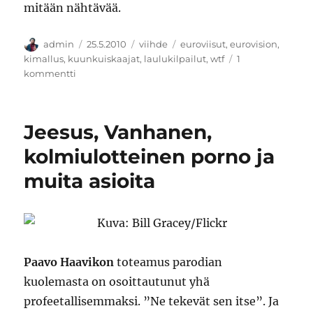
mitään nähtävää.
Kirjoittaja
Julkaistu
Kategoriat
Avainsanat
admin
25.5.2010
viihde
euroviisut
,
eurovision
,
kimallus
,
kuunkuiskaajat
,
laulukilpailut
,
wtf
1
artikkeliin
kommentti
Kaasuputken
viisuseuranta
Facebookissa
Jeesus, Vanhanen,
kolmiulotteinen porno ja
muita asioita
Paavo Haavikon
toteamus parodian
kuolemasta on osoittautunut yhä
profeetallisemmaksi. ”Ne tekevät sen itse”. Ja