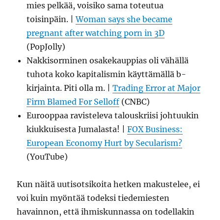
mies pelkää, voisiko sama toteutua
toisinpäin. |
Woman says she became
pregnant after watching porn in 3D
(PopJolly)
Nakkisorminen osakekauppias oli vähällä
tuhota koko kapitalismin käyttämällä b-
kirjainta. Piti olla m. |
Trading Error at Major
Firm Blamed For Selloff
(CNBC)
Eurooppaa ravisteleva talouskriisi johtuukin
kiukkuisesta Jumalasta! |
FOX Business:
European Economy Hurt by Secularism?
(YouTube)
Kun näitä uutisotsikoita hetken makustelee, ei
voi kuin myöntää todeksi tiedemiesten
havainnon, että ihmiskunnassa on todellakin