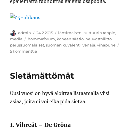
epäilemättä rauhoittaa kaikkia osapuolia.
Kirjoittaja
Julkaistu
Kategoriat
admin
24.2.2015
länsimaisen kulttuurin rappio
,
Avainsanat
media
hommaforum
,
koneen säätiö
,
neuvostoliitto
,
perussuomalaiset
,
suomen kuvalehti
,
venäjä
,
vihapuhe
artikkeliin
5 kommenttia
Hetkinen,
tässä
peilissä
Sietämättömät
on
nyt
jotain
Uusi vuosi on hyvä aloittaa listaamalla viisi
vialla
asiaa, joita ei voi eikä pidä sietää.
1. Vihreät – De Gröna