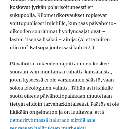
koskevat jyrkän polarisoituneesti eri
sukupuolia. Kilometrikorvaukset ropisevat
voittopuolisesti miehille, kun taas päivähoito-
oikeuden suurimmat hyödynsaajat ovat –
lasten itsensä lisäksi – äitejä. (Ai että miten
niin on? Katsopa joutessasi kohta 4.)
Päivähoito-oikeuden rajoittaminen koskee
suoraan vain muutamaa tuhatta kansalaista,
joten kyseessä ei ole varsinainen säästö, vaan
sokea ideologinen valinta. Tähän asti kaikille
suotu oikeus päivähoitopaikkaan muutetaan
tietyin ehdoin tarveharkintaiseksi. Päätös ei ole
likikään ongelmaton ja on luultavaa, että
demariryhmässä halutaan siirtää asia
seuraavan hallituksen murheeksi
.