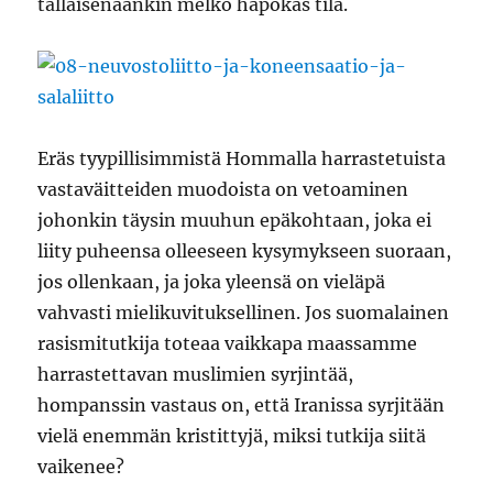
tällaisenaankin melko hapokas tila.
Eräs tyypillisimmistä Hommalla harrastetuista
vastaväitteiden muodoista on vetoaminen
johonkin täysin muuhun epäkohtaan, joka ei
liity puheensa olleeseen kysymykseen suoraan,
jos ollenkaan, ja joka yleensä on vieläpä
vahvasti mielikuvituksellinen. Jos suomalainen
rasismitutkija toteaa vaikkapa maassamme
harrastettavan muslimien syrjintää,
hompanssin vastaus on, että Iranissa syrjitään
vielä enemmän kristittyjä, miksi tutkija siitä
vaikenee?