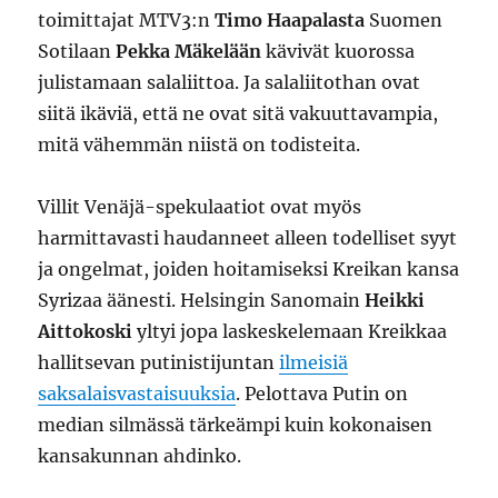
toimittajat MTV3:n
Timo Haapalasta
Suomen
Sotilaan
Pekka Mäkelään
kävivät kuorossa
julistamaan salaliittoa. Ja salaliitothan ovat
siitä ikäviä, että ne ovat sitä vakuuttavampia,
mitä vähemmän niistä on todisteita.
Villit Venäjä-spekulaatiot ovat myös
harmittavasti haudanneet alleen todelliset syyt
ja ongelmat, joiden hoitamiseksi Kreikan kansa
Syrizaa äänesti. Helsingin Sanomain
Heikki
Aittokoski
yltyi jopa laskeskelemaan Kreikkaa
hallitsevan putinistijuntan
ilmeisiä
saksalaisvastaisuuksia
. Pelottava Putin on
median silmässä tärkeämpi kuin kokonaisen
kansakunnan ahdinko.