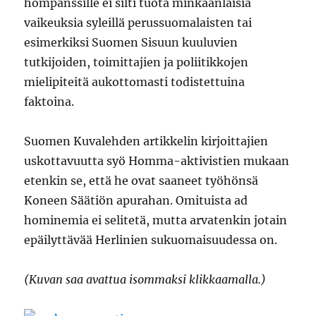
hompanssille ei silti tuota minkäänlaisia
vaikeuksia syleillä perussuomalaisten tai
esimerkiksi Suomen Sisuun kuuluvien
tutkijoiden, toimittajien ja poliitikkojen
mielipiteitä aukottomasti todistettuina
faktoina.
Suomen Kuvalehden artikkelin kirjoittajien
uskottavuutta syö Homma-aktivistien mukaan
etenkin se, että he ovat saaneet työhönsä
Koneen Säätiön apurahan. Omituista ad
hominemia ei selitetä, mutta arvatenkin jotain
epäilyttävää Herlinien sukuomaisuudessa on.
(Kuvan saa avattua isommaksi klikkaamalla.)