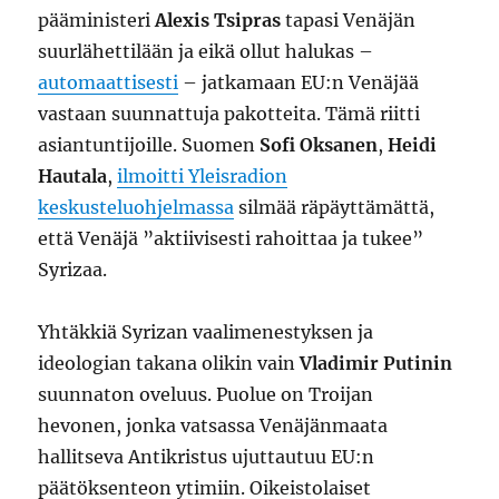
pääministeri
Alexis Tsipras
tapasi Venäjän
suurlähettilään ja eikä ollut halukas –
automaattisesti
– jatkamaan EU:n Venäjää
vastaan suunnattuja pakotteita. Tämä riitti
asiantuntijoille. Suomen
Sofi Oksanen
,
Heidi
Hautala
,
ilmoitti Yleisradion
keskusteluohjelmassa
silmää räpäyttämättä,
että Venäjä ”aktiivisesti rahoittaa ja tukee”
Syrizaa.
Yhtäkkiä Syrizan vaalimenestyksen ja
ideologian takana olikin vain
Vladimir Putinin
suunnaton oveluus. Puolue on Troijan
hevonen, jonka vatsassa Venäjänmaata
hallitseva Antikristus ujuttautuu EU:n
päätöksenteon ytimiin. Oikeistolaiset