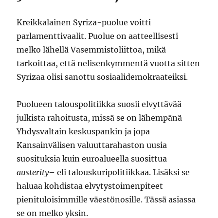
Kreikkalainen Syriza-puolue voitti
parlamenttivaalit. Puolue on aatteellisesti
melko lähellä Vasemmistoliittoa, mikä
tarkoittaa, että nelisenkymmentä vuotta sitten
Syrizaa olisi sanottu sosiaalidemokraateiksi.
Puolueen talouspolitiikka suosii elvyttävää
julkista rahoitusta, missä se on lähempänä
Yhdysvaltain keskuspankin ja jopa
Kansainvälisen valuuttarahaston uusia
suosituksia kuin euroalueella suosittua
austerity
– eli talouskuripolitiikkaa. Lisäksi se
haluaa kohdistaa elvytystoimenpiteet
pienituloisimmille väestönosille. Tässä asiassa
se on melko yksin.