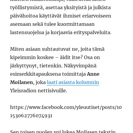
työllistymistä, asettaa yksityistä ja julkista
päivähoitoa käyttävät ihmiset eriarvoiseen
asemaan sekä tulee kuormittamaan
lastensuojelua ja korjaavia erityspalveluita.
Miten asiaan suhtautuvat ne, joita tämä
kipeimmin koskee – äidit itse? Osa on
järkyttynyt, tietenkin. Näkyvimpänä
esimerkkitapauksena toimittaja
Anne
Moilanen
, joka
laati asiasta kolumnin
Yleisradion nettisivuille.
https://www.facebook.com/yleuutiset/posts/10
153062776074931
Sen toisen puolen voi lukea Moilasen tekstin