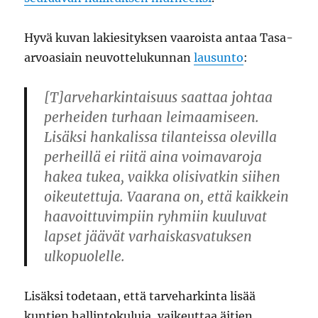
Hyvä kuvan lakiesityksen vaaroista antaa Tasa-
arvoasiain neuvottelukunnan
lausunto
:
[T]arveharkintaisuus saattaa johtaa
perheiden turhaan leimaamiseen.
Lisäksi hankalissa tilanteissa olevilla
perheillä ei riitä aina voimavaroja
hakea tukea, vaikka olisivatkin siihen
oikeutettuja. Vaarana on, että kaikkein
haavoittuvimpiin ryhmiin kuuluvat
lapset jäävät varhaiskasvatuksen
ulkopuolelle.
Lisäksi todetaan, että tarveharkinta lisää
kuntien hallintokuluja, vaikeuttaa äitien