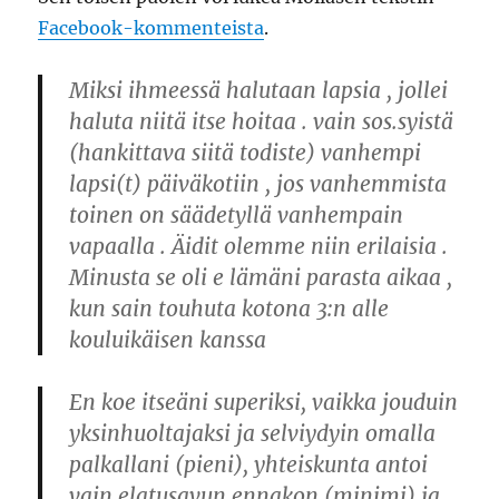
Facebook-kommenteista
.
Miksi ihmeessä halutaan lapsia , jollei
haluta niitä itse hoitaa . vain sos.syistä
(hankittava siitä todiste) vanhempi
lapsi(t) päiväkotiin , jos vanhemmista
toinen on säädetyllä vanhempain
vapaalla . Äidit olemme niin erilaisia .
Minusta se oli e lämäni parasta aikaa ,
kun sain touhuta kotona 3:n alle
kouluikäisen kanssa
En koe itseäni superiksi, vaikka jouduin
yksinhuoltajaksi ja selviydyin omalla
palkallani (pieni), yhteiskunta antoi
vain elatusavun ennakon (minimi) ja