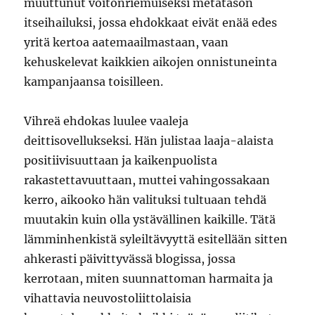
muuttunut voitonriemuiseksi metatason
itseihailuksi, jossa ehdokkaat eivät enää edes
yritä kertoa aatemaailmastaan, vaan
kehuskelevat kaikkien aikojen onnistuneinta
kampanjaansa toisilleen.
Vihreä ehdokas luulee vaaleja
deittisovellukseksi. Hän julistaa laaja-alaista
positiivisuuttaan ja kaikenpuolista
rakastettavuuttaan, muttei vahingossakaan
kerro, aikooko hän valituksi tultuaan tehdä
muutakin kuin olla ystävällinen kaikille. Tätä
lämminhenkistä syleiltävyyttä esitellään sitten
ahkerasti päivittyvässä blogissa, jossa
kerrotaan, miten suunnattoman harmaita ja
vihattavia neuvostoliittolaisia