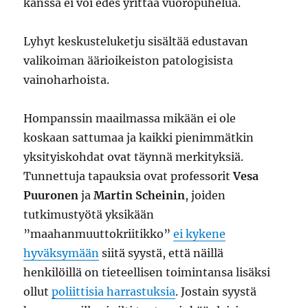
kanssa ei voi edes yrittää vuoropuhelua.
Lyhyt keskusteluketju sisältää edustavan
valikoiman äärioikeiston patologisista
vainoharhoista.
Hompanssin maailmassa mikään ei ole
koskaan sattumaa ja kaikki pienimmätkin
yksityiskohdat ovat täynnä merkityksiä.
Tunnettuja tapauksia ovat professorit
Vesa
Puuronen
ja
Martin Scheinin
, joiden
tutkimustyötä yksikään
”maahanmuuttokriitikko”
ei kykene
hyväksymään
siitä syystä, että näillä
henkilöillä on tieteellisen toimintansa lisäksi
ollut
poliittisia harrastuksia
. Jostain syystä