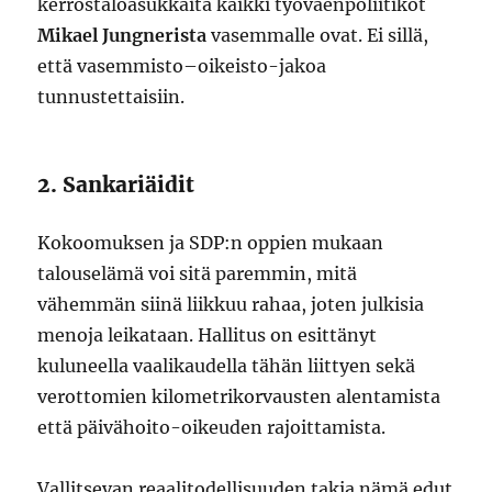
kerrostaloasukkaita kaikki työväenpoliitikot
Mikael Jungnerista
vasemmalle ovat. Ei sillä,
että vasemmisto–oikeisto-jakoa
tunnustettaisiin.
2. Sankariäidit
Kokoomuksen ja SDP:n oppien mukaan
talouselämä voi sitä paremmin, mitä
vähemmän siinä liikkuu rahaa, joten julkisia
menoja leikataan. Hallitus on esittänyt
kuluneella vaalikaudella tähän liittyen sekä
verottomien kilometrikorvausten alentamista
että päivähoito-oikeuden rajoittamista.
Vallitsevan reaalitodellisuuden takia nämä edut