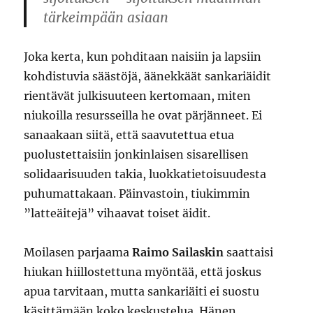
tärkeimpään asiaan
Joka kerta, kun pohditaan naisiin ja lapsiin
kohdistuvia säästöjä, äänekkäät sankariäidit
rientävät julkisuuteen kertomaan, miten
niukoilla resursseilla he ovat pärjänneet. Ei
sanaakaan siitä, että saavutettua etua
puolustettaisiin jonkinlaisen sisarellisen
solidaarisuuden takia, luokkatietoisuudesta
puhumattakaan. Päinvastoin, tiukimmin
”latteäitejä” vihaavat toiset äidit.
Moilasen parjaama
Raimo Sailaskin
saattaisi
hiukan hiillostettuna myöntää, että joskus
apua tarvitaan, mutta sankariäiti ei suostu
käsittämään koko keskustelua. Hänen