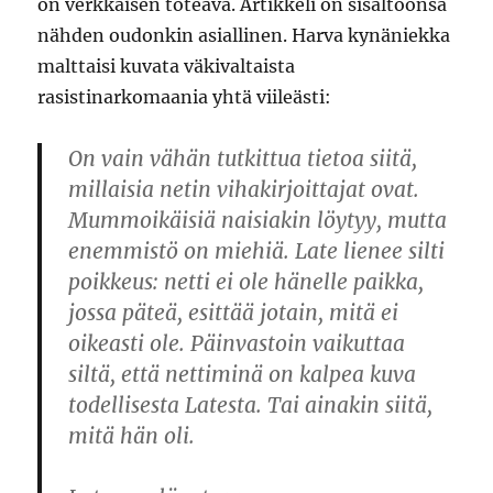
on verkkaisen toteava. Artikkeli on sisältöönsä
nähden oudonkin asiallinen. Harva kynäniekka
malttaisi kuvata väkivaltaista
rasistinarkomaania yhtä viileästi:
On vain vähän tutkittua tietoa siitä,
millaisia netin vihakirjoittajat ovat.
Mummoikäisiä naisiakin löytyy, mutta
enemmistö on miehiä. Late lienee silti
poikkeus: netti ei ole hänelle paikka,
jossa päteä, esittää jotain, mitä ei
oikeasti ole. Päinvastoin vaikuttaa
siltä, että nettiminä on kalpea kuva
todellisesta Latesta. Tai ainakin siitä,
mitä hän oli.