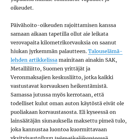
oikeudet.
Päivähoito-oikeuden rajoittamisen kanssa
samaan aikaan tapetilla ollut aie leikata
verovapaita kilometrikorvauksia on saanut
hiukan jyrkemmän palautteen.
Talouselämä-
lehden artikkelissa
mainitaan ainakin SAK,
Metalliliitto, Suomen yrittäjät ja
Veronmaksajien keskusliitto, jotka kaikki
vastustavat korvauksen heikentämistä.
Samassa jutussa myös kerrotaan, että
todelliset kulut oman auton käytöstä eivät ole
puoliakaan korvaustasosta. Eli kyseessä on
lainsäätäjän siunauksella maksettu pimeä tulo,
joka kannustaa luontoa kuormittavaan
yksityisautoiluun
työmatkaliikenteessä