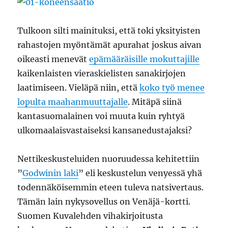
Tulkoon silti mainituksi, että toki yksityisten
rahastojen myöntämät apurahat joskus aivan
oikeasti menevät
epämääräisille mokuttajille
kaikenlaisten vieraskielisten sanakirjojen
laatimiseen. Vieläpä niin, että
koko työ menee
lopulta maahanmuuttajalle
. Mitäpä siinä
kantasuomalainen voi muuta kuin ryhtyä
ulkomaalaisvastaiseksi kansanedustajaksi?
Nettikeskusteluiden nuoruudessa kehitettiin
”
Godwinin laki
” eli keskustelun venyessä yhä
todennäköisemmin eteen tuleva natsivertaus.
Tämän lain nykysovellus on Venäjä-kortti.
Suomen Kuvalehden vihakirjoitusta