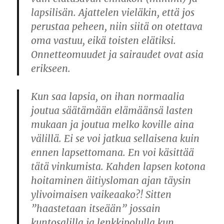
lapsilisän. Ajattelen vieläkin, että jos
perustaa peheen, niin siitä on otettava
oma vastuu, eikä toisten elätiksi.
Onnetteomuudet ja sairaudet ovat asia
erikseen.
Kun saa lapsia, on ihan normaalia
joutua säätämään elämäänsä lasten
mukaan ja joutua melko koville aina
välillä. Ei se voi jatkua sellaisena kuin
ennen lapsettomana. En voi käsittää
tätä vinkumista. Kahden lapsen kotona
hoitaminen äitiysloman ajan täysin
ylivoimaisen vaikeaako?! Sitten
”haastetaan itseään” jossain
kuntosalilla ja lenkkipolulla kun