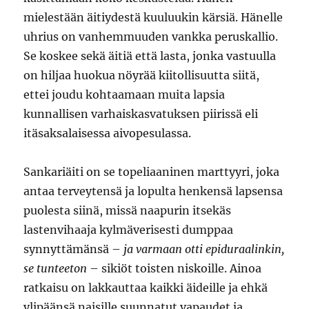
mielestään äitiydestä kuuluukin kärsiä. Hänelle
uhrius on vanhemmuuden vankka peruskallio.
Se koskee sekä äitiä että lasta, jonka vastuulla
on hiljaa huokua nöyrää kiitollisuutta siitä,
ettei joudu kohtaamaan muita lapsia
kunnallisen varhaiskasvatuksen piirissä eli
itäsaksalaisessa aivopesulassa.
Sankariäiti on se topeliaaninen marttyyri, joka
antaa terveytensä ja lopulta henkensä lapsensa
puolesta siinä, missä naapurin itsekäs
lastenvihaaja kylmäverisesti dumppaa
synnyttämänsä –
ja varmaan otti epiduraalinkin,
se tunteeton
– sikiöt toisten niskoille. Ainoa
ratkaisu on lakkauttaa kaikki äideille ja ehkä
ylipäänsä naisille suunnatut vapaudet ja