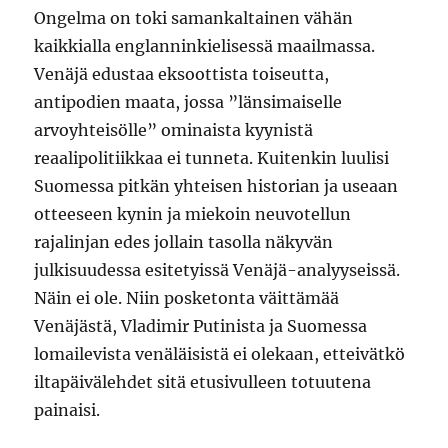
Ongelma on toki samankaltainen vähän
kaikkialla englanninkielisessä maailmassa.
Venäjä edustaa eksoottista toiseutta,
antipodien maata, jossa ”länsimaiselle
arvoyhteisölle” ominaista kyynistä
reaalipolitiikkaa ei tunneta. Kuitenkin luulisi
Suomessa pitkän yhteisen historian ja useaan
otteeseen kynin ja miekoin neuvotellun
rajalinjan edes jollain tasolla näkyvän
julkisuudessa esitetyissä Venäjä-analyyseissä.
Näin ei ole. Niin posketonta väittämää
Venäjästä, Vladimir Putinista ja Suomessa
lomailevista venäläisistä ei olekaan, etteivätkö
iltapäivälehdet sitä etusivulleen totuutena
painaisi.