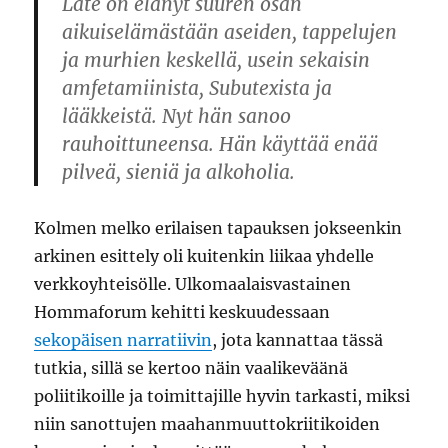
Late on elänyt suuren osan
aikuiselämästään aseiden, tappelujen
ja murhien keskellä, usein sekaisin
amfetamiinista, Subutexista ja
lääkkeistä. Nyt hän sanoo
rauhoittuneensa. Hän käyttää enää
pilveä, sieniä ja alkoholia.
Kolmen melko erilaisen tapauksen jokseenkin
arkinen esittely oli kuitenkin liikaa yhdelle
verkkoyhteisölle. Ulkomaalaisvastainen
Hommaforum kehitti keskuudessaan
sekopäisen narratiivin
, jota kannattaa tässä
tutkia, sillä se kertoo näin vaalikeväänä
poliitikoille ja toimittajille hyvin tarkasti, miksi
niin sanottujen maahanmuuttokriitikoiden