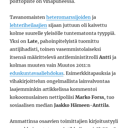
polttopiste on vihapuheessa.
Tavanomaisten
heteromarssijoiden
ja
lehteriheilaajien
sijaan juttuun oli kaivettu
kolme suurelle yleisölle tuntematonta tyyppiä.
Yksi on
Late
, pahoinpitelyistä tuomittu
antijihadisti, toinen vasemmistolaiseksi
itsensä määrittelevä antifeministitrolli
Antti
ja
kolmas muuten vain Muutos 2011:n
eduskuntavaaliehdokas
. Esimerkkitapauksia ja
vihakirjoittelun ongelmallista lainvalvontaa
laajemminkin artikkelissa kommentoi
kokoomuslainen nettipoliisi
Marko Forss
, tuo
sosiaalisen median
Jaakko Hämeen-Anttila
.
Ammattinsa osaavien toimittajien kirjoitustyyli