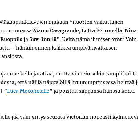
pääkaupunkisivujen mukaan ”nuorten vaikuttajien
t muun muassa
Marco Casagrande
,
Lotta Petronella
,
Nina
Ruoppila
ja
Suvi Innilä
”. Keitä nämä ihmiset ovat? Vain
uttu – hänkin ennen kaikkea umpiväkivaltaisen
ansiosta.
ajamme kello jätättää, mutta viimein sekin rämpii kohti
iedossa, että näillä näppylöillä kruununprinsessa heittää 
t ”
Luca Moconesille
” ja poistuu siippansa kanssa kohti
ljelle jää vain yritys seurata Victorian nopeasti kylmenev