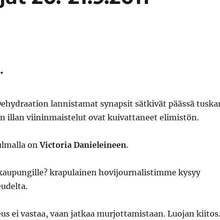
.
ehydraation lannistamat synapsit sätkivät päässä tuska
en illan viininmaistelut ovat kuivattaneet elimistön.
ulmalla on
Victoria Danieleineen
.
aupungille? krapulainen hovijournalistimme kysyy
udelta.
 ei vastaa, vaan jatkaa murjottamistaan. Luojan kiitos