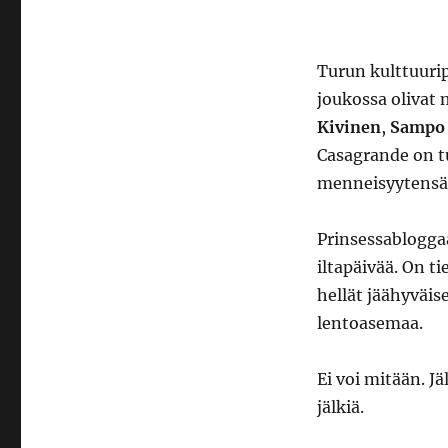
Turun kulttuuri
joukossa oliva
Kivinen
,
Sampo 
Casagrande on t
menneisyytensä 
Prinsessablogga
iltapäivää. On t
hellät jäähyväise
lentoasemaa.
Ei voi mitään. Jä
jälkiä.