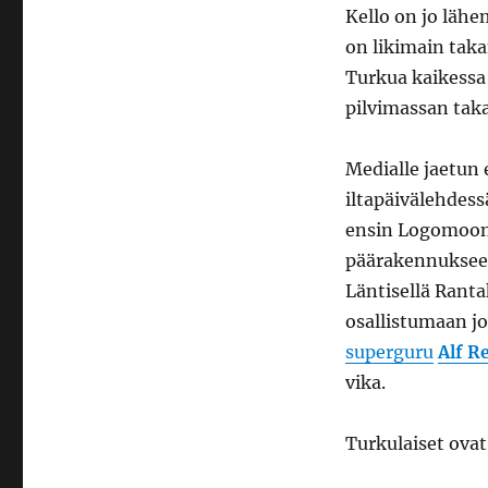
Kello on jo läh
on likimain taka
Turkua kaikessa
pilvimassan taka
Medialle jaetun
iltapäivälehdess
ensin Logomoon 
päärakennukseen 
Läntisellä Ranta
osallistumaan j
superguru
Alf R
vika.
Turkulaiset ova