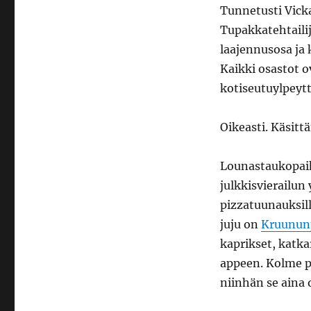
Tunnetusti Vicka
Tupakkatehtailij
laajennusosa ja k
Kaikki osastot o
kotiseutuylpeytt
Oikeasti. Käsitt
Lounastaukopaik
julkkisvierailun
pizzatuunauksill
juju on
Kruununp
kaprikset, katka
appeen. Kolme p
niinhän se aina 