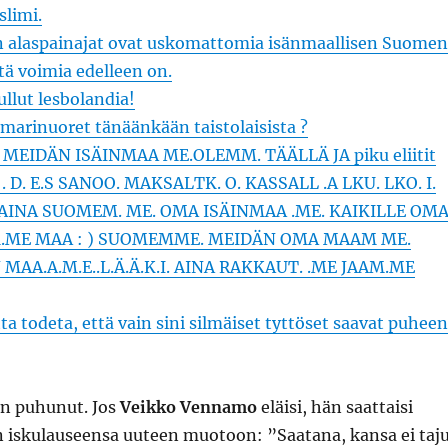
slimi.
alaspainajat ovat uskomattomia isänmaallisen Suomen
itä voimia edelleen on.
llut lesbolandia!
marinuoret tänäänkään taistolaisista ?
MEIDÄN ISÄINMAA ME.OLEMM. TÄÄLLÄ JA piku eliitit
 E . D. E.S SANOO. MAKSALTK. O. KASSALL .A LKU. LKO. I.
 AINA SUOMEM. ME. OMA ISÄINMAA .ME. KAIKILLE OM
.ME MAA : ) SUOMEMME. MEIDÄN OMA MAAM ME.
AA.A.M.E..L.Ä.Ä.K.I. AINA RAKKAUT. .ME JAAM.ME
a todeta, että vain sini silmäiset tyttöset saavat puheen
n puhunut. Jos
Veikko Vennamo
eläisi, hän saattaisi
iskulauseensa uuteen muotoon: ”Saatana, kansa ei taj