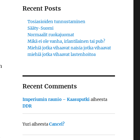
Recent Posts
Tosiasioiden tunnustaminen
Sääty-Suomi
Normaalit ruokajuomat
Mikä ei ole vanha, irlantilainen tai pub?
Miehiä jotka vihaavat naisia jotka vihaavat
miehiä jotka vihaavat lastenhoitoa
n
Recent Comments
Imperiumin raunio – Kaasuputki
aiheesta
DDR
Yuri
aiheesta
Cancel?
.