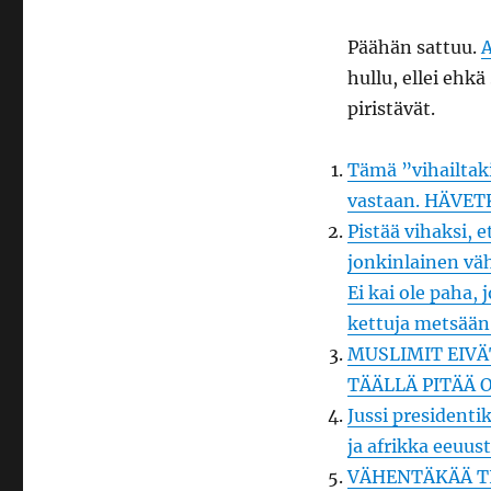
Päähän sattuu.
A
hullu, ellei ehkä
piristävät.
Tämä ”vihailtak
vastaan. HÄVET
Pistää vihaksi, 
jonkinlainen väh
Ei kai ole paha, 
kettuja metsään
MUSLIMIT EIVÄ
TÄÄLLÄ PITÄÄ 
Jussi presidenti
ja afrikka eeuust
VÄHENTÄKÄÄ TI