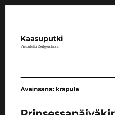
Kaasuputki
Vierailulla Zeitgeistissa
Avainsana:
krapula
Prinsessapäiväkirj