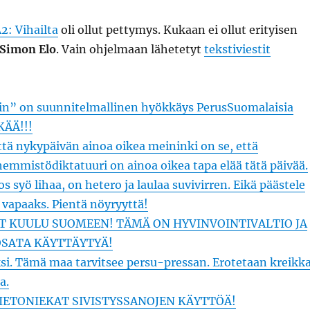
2: Vihailta
oli ollut pettymys. Kukaan ei ollut erityisen
Simon Elo
. Vain ohjelmaan lähetetyt
tekstiviestit
in” on suunnitelmallinen hyökkäys PerusSuomalaisia
KÄÄ!!!
että nykypäivän ainoa oikea meininki on se, että
emmistödiktatuuri on ainoa oikea tapa elää tätä päivää.
jos syö lihaa, on hetero ja laulaa suvivirren. Eikä päästele
 vapaaks. Pientä nöyryyttä!
T KUULU SUOMEEN! TÄMÄ ON HYVINVOINTIVALTIO JA
OSATA KÄYTTÄYTYÄ!
ksi. Tämä maa tarvitsee persu-pressan. Erotetaan kreikk
a.
ETONIEKAT SIVISTYSSANOJEN KÄYTTÖÄ!