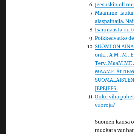
Jeesuskin oli mu
Maamme-laulun 
alaspainajia. Nä
Isänmaasta on tu
Poikkeavatko de
SUOMI ON AINA 
onki . A.M . M .
Terv. MaaM ME
MAAME. ÄITIEM
SUOMALAISTEN M
JEPEJEPS.
Onko viha puhett
vuoroja?
Suomen kansa o
muokata vanhan 