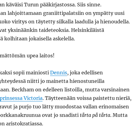
n käväisi Turun pääkirjastossa. Siis sinne.
an lahjoittamaan graniittipalatsiin on ympätty uusi
oko viritys on täytetty silkalla laadulla ja hienoudella.
vat yksinäänkin taideteoksia. Helsinkiläistä
ä kolhitaan jokaisella askelella.
ämättömän upea laitos!
aksi sopii mainiosti
Dennis
, joka edellisen
 yhteydessä niitti jo mainetta hienostuneilla
aan. Beckham on edelleen listoilla, mutta varsinainen
rinsessa Victoria
. Täytteenään voissa paistettu nieriä,
ravut ja purjo tuo lätty muodostaa vallan erinomaisen
orkkanakruunua ovat jo snadisti
tårta på tårta
. Mutta
on aristokratiassa.