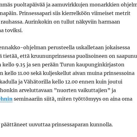
emmäs puoltapäivää ja aamuvirkkujen monarkkien ohjel
napäin. Prinsessapari siis kierrelköön viimeiset metrit
 rauhassa. Aurinkokin on tullut näkyviin harmaan
a toviksi.
 ennakko-ohjelman perusteella uskalletaan jokaisessa
ä tietää, että kruununprinsessa puolisoineen on saapunu
kello 9.15 ja sen perään Turun kaupunginkirjaston
kello 11.00 sekä kuljeskellut aivan muina prinsessoina
kadulla ja Vähätorilla kello 12.00 ennen kuin joutui
ohonkin arveluttavaan ”nuorten vaikuttajien” ja
ehnin
seminaariin siitä, miten työttömyys on aina oma
t päättäneet uuvuttaa prinsessaparan kunnolla.