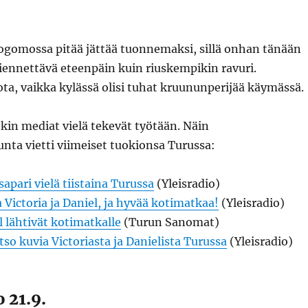
Logomossa pitää jättää tuonnemaksi, sillä onhan tänään
 riennettävä eteenpäin kuin riuskempikin ravuri.
ota, vaikka kylässä olisi tuhat kruununperijää käymässä.
kin mediat vielä tekevät työtään. Näin
unta vietti viimeiset tuokionsa Turussa:
pari vielä tiistaina Turussa
(Yleisradio)
a Victoria ja Daniel, ja hyvää kotimatkaa!
(Yleisradio)
l lähtivät kotimatkalle
(Turun Sanomat)
tso kuvia Victoriasta ja Danielista Turussa
(Yleisradio)
 21.9.