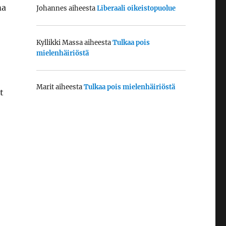
ma
Johannes
aiheesta
Liberaali oikeistopuolue
Kyllikki Massa
aiheesta
Tulkaa pois
mielenhäiriöstä
Marit
aiheesta
Tulkaa pois mielenhäiriöstä
t