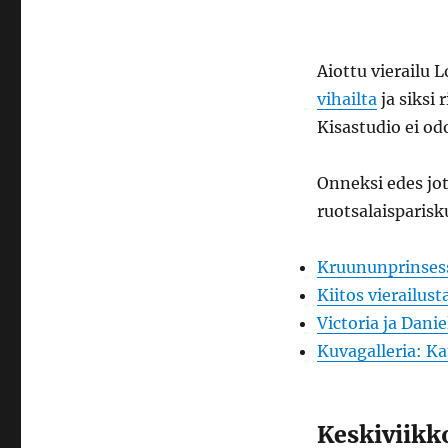
Aiottu vierailu 
vihailta
ja siksi
Kisastudio ei od
Onneksi edes jot
ruotsalaisparisk
Kruununprinsessa
Kiitos vierailust
Victoria ja Danie
Kuvagalleria: Ka
Keskiviikko