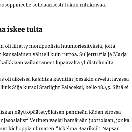
uusoppineelle solidaarisesti tukun riihikuivaa.
a iskee tulta
n oli liitetty monipuolisia huumoriesityksiä, joita
kansalainen vältteli kuin ruttoa. Suljettu tila ja Marja
akaikkiaan vaikuttaneet lupaavalta yhdistelmältä.
us oli aikeissa kajahtaa käyntiin jossakin arveluttavassa
link Silja kutsui Starlight Palaceksi, kello 18.45. Siitä ei
laiskan näyttöpäätetyöläisen pehmeän käden sirossa
jasosialisti Vetinen vaelsi hämärään juottolaan, jonka
tinyt kielioppia uhmaten ”Iskelmä Baariksi”. Näpsän