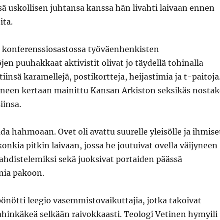
ä uskollisen juhtansa kanssa hän livahti laivaan ennen
ita.
in konferenssiosastossa työväenhenkisten
jen puuhakkaat aktivistit olivat jo täydellä tohinalla
iinsä karamellejä, postikortteja, heijastimia ja t-paitoja
oneen kertaan mainittu Kansan Arkiston seksikäs nostak
iinsa.
ada hahmoaan. Ovet oli avattu suurelle yleisölle ja ihmise
onkia pitkin laivaan, jossa he joutuivat ovella väijyneen
istelemiksi sekä juoksivat portaiden päässä
vnia pakoon.
pönötti leegio vasemmistovaikuttajia, jotka takoivat
ahinkäkeä selkään raivokkaasti. Teologi Vetinen hymyili