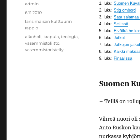
Kirjoittaja
1. luku:
Suomen Kuvale
admin
2. luku:
Stig ombord
Julkaistu
6.11.2010
3. luku:
Sata salamaa i
Kategoriat
länsimaisen kulttuurin
4. luku:
Seilissä
rappio
5. luku:
Eivätkä he ko
Avainsanat
alkoholi
,
krapula
,
teologia
,
6. luku:
Jatkot
vasemmistoliitto
,
7. luku:
Jatkojen jatko
vasemmistoristeily
8. luku:
Kaikki maksa
9. luku:
Finaalissa
Suomen Kuv
– Teillä on rollu
Vihreä nuori ol
Anto Ruskon kan
nurkassa kyhjöttä