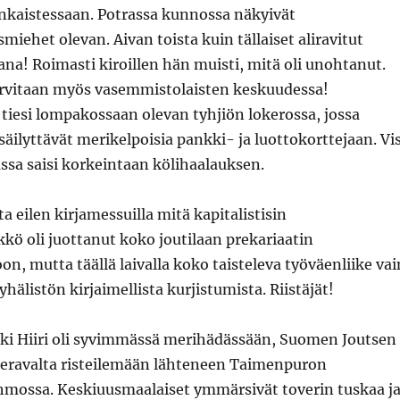
inkaistessaan. Potrassa kunnossa näkyivät
iehet olevan. Aivan toista kuin tällaiset aliravitut
na! Roimasti kiroillen hän muisti, mitä oli unohtanut.
arvitaan myös vasemmistolaisten keskuudessa!
tiesi lompakossaan olevan tyhjiön lokerossa, jossa
säilyttävät merikelpoisia pankki- ja luottokorttejaan. Vi
vassa saisi korkeintaan kölihaalauksen.
a eilen kirjamessuilla mitä kapitalistisin
kö oli juottanut koko joutilaan prekariaatin
, mutta täällä laivalla koko taisteleva työväenliike vai
yhälistön kirjaimellista kurjistumista. Riistäjät!
ikki Hiiri oli syvimmässä merihädässään, Suomen Joutsen
 Keravalta risteilemään lähteneen Taimenpuron
mossa. Keskiuusmaalaiset ymmärsivät toverin tuskaa j