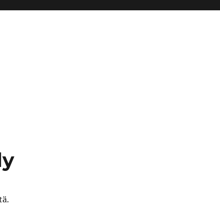
ly
tä.