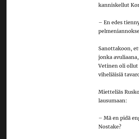
kanniskellut Kon
– En edes tienny
pelmeniannokse
Sanottakoon, ett
jonka avuliaana,
Vetinen oli ollu
viheliäisiä tavaro
Mietteliäs Rusko
lausumaan:
– Mä en pidä eng
Nostake?