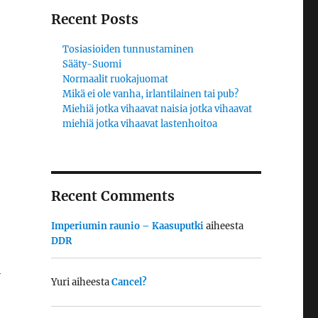
Recent Posts
Tosiasioiden tunnustaminen
Sääty-Suomi
Normaalit ruokajuomat
Mikä ei ole vanha, irlantilainen tai pub?
Miehiä jotka vihaavat naisia jotka vihaavat
miehiä jotka vihaavat lastenhoitoa
Recent Comments
Imperiumin raunio – Kaasuputki
aiheesta
DDR
i
Yuri
aiheesta
Cancel?