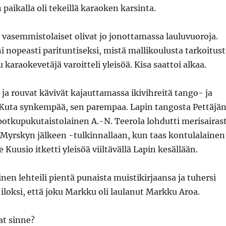
paikalla oli tekeillä karaoken karsinta.
 vasemmistolaiset olivat jo jonottamassa lauluvuoroja.
ni nopeasti parituntiseksi, mistä mallikoulusta tarkoitus
 karaokevetäjä varoitteli yleisöä. Kisa saattoi alkaa.
 ja rouvat kävivät kajauttamassa ikivihreitä tango- ja
 Kuta synkempää, sen parempaa. Lapin tangosta Pettäjä
 potkupukutaistolainen A.-N. Teerola lohdutti merisairas
Myrskyn jälkeen -tulkinnallaan, kun taas kontulalainen
 Kuusio itketti yleisöä viiltävällä Lapin kesällään.
inen lehteili pientä punaista muistikirjaansa ja tuhersi
n iloksi, että joku Markku oli laulanut Markku Aroa.
at sinne?