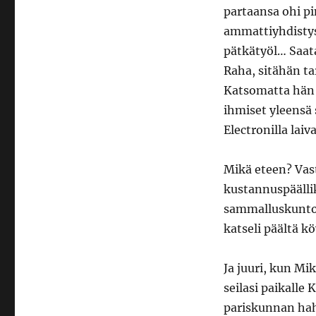
partaansa ohi p
ammattiyhdistysm
pätkätyöl… Saata
Raha, sitähän t
Katsomatta hän 
ihmiset yleensä 
Electronilla lai
Mikä eteen? Vast
kustannuspäällik
sammalluskuntoon
katseli päältä kö
Ja juuri, kun M
seilasi paikalle
pariskunnan hah