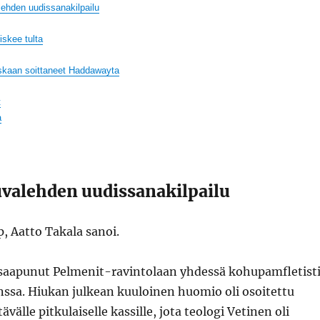
hden uudissanakilpailu
skee tulta
skaan soittaneet Haddawayta
t
a
alehden uudissanakilpailu
p, Aatto Takala sanoi.
i saapunut Pelmenit-ravintolaan yhdessä kohupamfletist
ssa. Hiukan julkean kuuloinen huomio oli osoitettu
välle pitkulaiselle kassille, jota teologi Vetinen oli