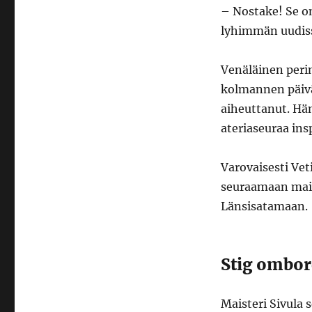
– Nostake! Se o
lyhimmän uudiss
Venäläinen perin
kolmannen päivä
aiheuttanut. Hän
ateriaseuraa ins
Varovaisesti Vet
seuraamaan mais
Länsisatamaan.
Stig ombor
Maisteri Sivula 