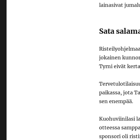
lainasivat jumal
Sata salama
Risteilyohjelmaa
jokainen kunnon 
Tyrni eivät kert
Tervetulotilaisu
paikassa, jota Tal
sen enempää.
Kuohuviinilasi 
otteessa samppan
sponsori oli ris