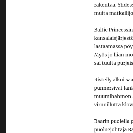
rakentaa. Yhdess
muita matkailijo
Baltic Princess
kansalaisjärjestö
lastaamassa pöyt
Myös jo liian m
sai tuulta purjeis
Risteily alkoi sa
punnersivat lank
muumihahmon ahd
virnuillutta klo
Baarin puolella 
puoluejohtaja R