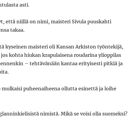
tulasta asti.
t, että niillä on nimi, maisteri Sivula puuskahti
nsa takaa.
ä kyseinen maisteri oli Kansan Arkiston työntekijä,
 jos kohta hiukan krapulaisena roudarina ylioppilas
t ennenkin – tehtävänään kantaa erityisesti pitkiä ja
ita.
 mulkaisi puheenaiheena ollutta esinettä ja loihe
lanninkielisistä nimistä. Mikä se voisi olla suomeksi?