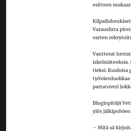
esitteen mukaan 
Kilpailuhenkiset
Varauslista pite
varten rekrytoitu
Vantterat herrat
iskelmäteoksia.
tieksi. Kuuluisa
työväenluokkaa 
partatoveri Jokke
Bloginpitäjä Vet
ylös jälkipolvie
– Mitä sä kirjoit