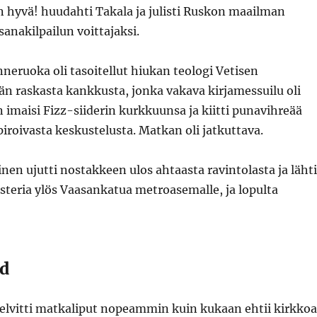
n hyvä! huudahti Takala ja julisti Ruskon maailman
anakilpailun voittajaksi.
neruoka oli tasoitellut hiukan teologi Vetisen
n raskasta kankkusta, jonka vakava kirjamessuilu oli
 imaisi Fizz-siiderin kurkkuunsa ja kiitti punavihreää
piroivasta keskustelusta. Matkan oli jatkuttava.
inen ujutti nostakkeen ulos ahtaasta ravintolasta ja lähti
teria ylös Vaasankatua metroasemalle, ja lopulta
d
selvitti matkaliput nopeammin kuin kukaan ehtii kirkkoa