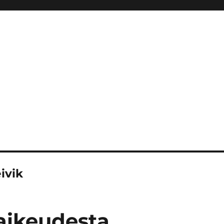
ivik
ikeudesta