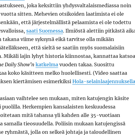
astukseen, joka keksittiin yhdysvaltalaismediassa noin
uotta sitten. Mehevien otsikoiden laatimista ei ole
senkään, että järjestelmällistä pelaamista ei ole todettu
svalloissa,
saati Suomessa
. Ilmiöstä alettiin pitkästä aik
 takana viime syksynä eikä tarvitse olla mikään
ätelläkseen, että sieltä se saatiin myös suomalaisiin
. Mikäli lajin lyhyt historia kiinnostaa, kannattaa katso
he Daily Show’n
katkelma
vuoden takaa. Suosittu
aa koko käsitteen melko huolellisesti. (Video saattaa
uksen kiertämisen esimerkiksi
Hola-selainlaajennuksell
siaan vaihtelee sen mukaan, miten katujengin käsite
 puolilla. Herkempien kansalaisten keskuudessa
koitetaan mitä tahansa yli kahden alle 35-vuotiaan
 samalla tieosuudella. Poliisin mukaan katujengissä
e ryhmästä, jolla on selkeä johtaja ja taloudellinen