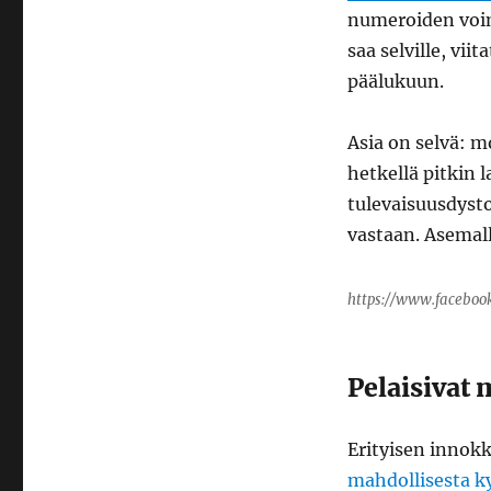
numeroiden voi
saa selville, viit
päälukuun.
Asia on selvä: 
hetkellä pitkin
tulevaisuusdyst
vastaan. Asemall
https://www.faceboo
Pelaisivat
Erityisen innokka
mahdollisesta k