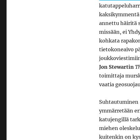
katutappeluharr
kaksikymmentä v
annettu häiritä 
missään, ei Yhdy
kohkata rapakon
tietokoneaivo pä
joukkoviestimiin
Jon Stewartin
T
toimittaja mursk
vaatia geosuoja
Suhtautuminen a
ymmärretään eri
katujengillä tar
miehen oleskelua
kuitenkin on kys