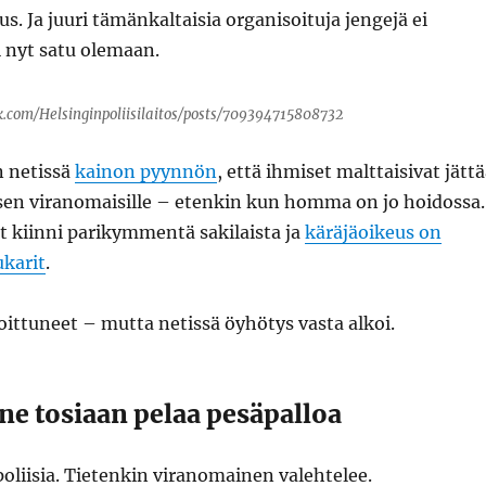
s. Ja juuri tämänkaltaisia organisoituja jengejä ei
i nyt satu olemaan.
.com/Helsinginpoliisilaitos/posts/709394715808732
in netissä
kainon pyynnön
, että ihmiset malttaisivat jätt
isen viranomaisille – etenkin kun homma on jo hoidossa.
ut kiinni parikymmentä sakilaista ja
käräjäoikeus on
karit
.
ittuneet – mutta netissä öyhötys vasta alkoi.
 ne tosiaan pelaa pesäpalloa
oliisia. Tietenkin viranomainen valehtelee.