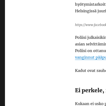
hyötymistarkoitu
Helsingissä juur
https://www.facebook
Poliisi julkaisik
asian selvittäm
Poliisi on ottan
vanginnut pääpu
Kadut ovat rauho
Ei perkele,
Kukaan ei usko p