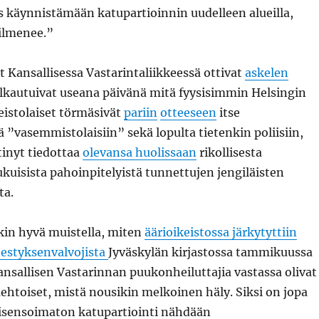
s käynnistämään katupartioinnin uudelleen alueilla,
 ilmenee.”
Kansallisessa Vastarintaliikkeessä ottivat
askelen
alkautuivat useana päivänä mitä fyysisimmin Helsingin
keistolaiset törmäsivät
pariin
otteeseen
itse
 ”vasemmistolaisiin” sekä lopulta tietenkin poliisiin,
htinyt tiedottaa
olevansa huolissaan
rikollisesta
ukuisista pahoinpitelyistä tunnettujen jengiläisten
ta.
kin hyvä muistella, miten
äärioikeistossa järkytyttiin
jestyksenvalvojista
Jyväskylän kirjastossa tammikuussa
ansallisen Vastarinnan puukonheiluttajia vastassa olivat
aehtoiset, mistä nousikin melkoinen häly. Siksi on jopa
 lisensoimaton katupartiointi nähdään