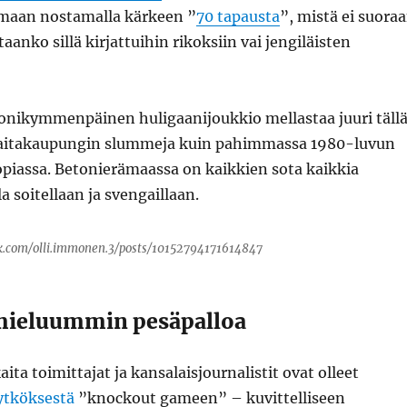
maan nostamalla kärkeen ”
70 tapausta
”, mistä ei suora
ataanko sillä kirjattuihin rikoksiin vai jengiläisten
monikymmenpäinen huligaanijoukkio mellastaa juuri täll
 laitakaupungin slummeja kuin pahimmassa 1980-luvun
opiassa. Betonierämaassa on kaikkien sota kaikkia
a soitellaan ja svengaillaan.
k.com/olli.immonen.3/posts/10152794171614847
 mieluummin pesäpalloa
ita toimittajat ja kansalaisjournalistit ovat olleet
ytköksestä
”knockout gameen” – kuvittelliseen