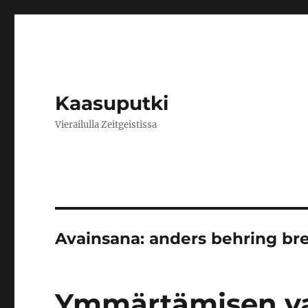
Kaasuputki
Vierailulla Zeitgeistissa
Avainsana:
anders behring bre
Ymmärtämisen va