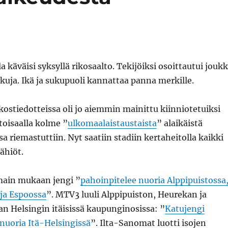
a käväisi syksyllä rikosaalto. Tekijöiksi osoittautui jouk
uja. Ikä ja sukupuoli kannattaa panna merkille.
ikostiedotteissa oli jo aiemmin mainittu kiinniotetuiksi
 toisaalla kolme ”
ulkomaalaistaustaista
” alaikäistä
a riemastuttiin. Nyt saatiin stadiin kertaheitolla kaikki
lähiöt.
main mukaan jengi ”
pahoinpitelee nuoria Alppipuistossa
ja Espoossa
”. MTV3 luuli Alppipuiston, Heurekan ja
an Helsingin itäisissä kaupunginosissa: ”
Katujengi
 nuoria Itä-Helsingissä
”. Ilta-Sanomat luotti isojen