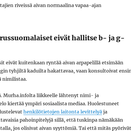
ajien riveissä aivan normaalina vapaa-ajan
ussuomalaiset eivät hallitse b- ja g-
sit eivät kuitenkaan ryntää aivan arpapelillä etsimään
gin tyhjiltä kaduilta hakattavaa, vaan konsultoivat ensi
 nimilistaa.
. Murha.infolta liikkeelle lähtenyt nimi- ja
elo kiertää ympäri sosiaalista mediaa. Huolestuneet
lustelevat
henkilötietojen laitonta levittelyä
ja
tavaisia pahoinpitelyjä sillä, että tuskinpa nämäkään
stalla, jos olisivat aivan syyttömiä. Tai että mitäs pyörivä