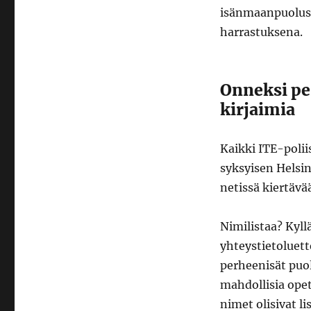
isänmaanpuolust
harrastuksena.
Onneksi per
kirjaimia
Kaikki ITE-polii
syksyisen Helsin
netissä kiertävää
Nimilistaa? Kyllä
yhteystietoluett
perheenisät puo
mahdollisia opet
nimet olisivat li