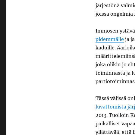
järjestönä valmi
joissa ongelmia
Immosen ystävät 
pidemmälle
ja j
kaduille. Äärioi
määrittelemiinsä
joka olikin jo e
toiminnasta ja l
partiotoiminnas
Tässä välissä on
luvattomista jär
2013. Tuolloin K
paikalliset vapa
yllättävää, että