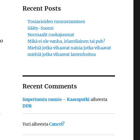
Recent Posts
Tosiasioiden tunnustaminen
Sääty-Suomi
Normaalit ruokajuomat
ko
Mikä ei ole vanha, irlantilainen tai pub?
Miehiä jotka vihaavat naisia jotka vihaavat
miehiä jotka vihaavat lastenhoitoa
Recent Comments
Imperiumin raunio – Kaasuputki
aiheesta
DDR
,
Yuri
aiheesta
Cancel?