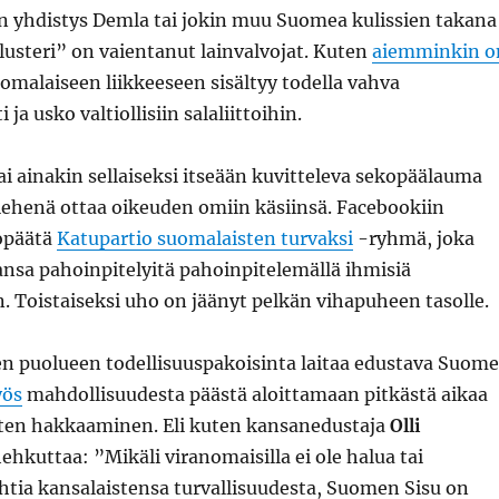
en yhdistys Demla tai jokin muu Suomea kulissien takana
usteri” on vaientanut lainvalvojat. Kuten
aiemminkin o
uomalaiseen liikkeeseen sisältyy todella vahva
 ja usko valtiollisiin salaliittoihin.
 ainakin sellaiseksi itseään kuvitteleva sekopäälauma
iehenä ottaa oikeuden omiin käsiinsä. Facebookiin
kopäätä
Katupartio suomalaisten turvaksi
-ryhmä, joka
ansa pahoinpitelyitä pahoinpitelemällä ihmisiä
. Toistaiseksi uho on jäänyt pelkän vihapuheen tasolle.
n puolueen todellisuuspakoisinta laitaa edustava Suom
yös
mahdollisuudesta päästä aloittamaan pitkästä aikaa
ten hakkaaminen. Eli kuten kansanedustaja
Olli
ehkuttaa: ”Mikäli viranomaisilla ei ole halua tai
htia kansalaistensa turvallisuudesta, Suomen Sisu on