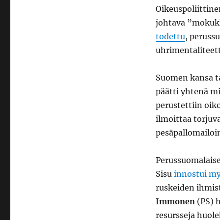
Oikeuspoliittin
johtava ”mokukl
todettu
, peruss
uhrimentaliteetti
Suomen kansa tai
päätti yhtenä m
perustettiin oi
ilmoittaa torjuv
pesäpallomailoin
Perussuomalaise
Sisu
innostui m
ruskeiden ihmis
Immonen
(PS) h
resursseja huole