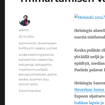
Kirjoittaja
admin
Helsingin alueell
Julkaistu
20.10.2014
nuoria miehenalk
Kategoriat
kommentti
,
länsimaisen
kulttuurin rappio
,
uutiset
Koska poliisin r
Avainsanat
anders behring breivik
,
yhtäällä neljä ja
kansallinen vastarinta
,
epäiltyä, mediass
katujengi
,
katupartio
,
maahanmuuttajat
,
Pariisin palavat 
perussuomalaiset
,
poliisi
,
seiska
,
suomen sisu
,
Helsingin Sano
tommi laitio
Heurekan luona 
artikkeliin
9 kommenttia
Ymmärtämisen
Espoon sijaitsev
vaikeudesta
hakkaa lapsia ja