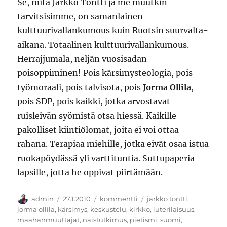
Se, mitä Jarkko Tontti ja me muutkin
tarvitsisimme, on samanlainen
kulttuurivallankumous kuin Ruotsin suurvalta-
aikana. Totaalinen kulttuurivallankumous.
Herrajjumala, neljän vuosisadan
poisoppiminen! Pois kärsimysteologia, pois
työmoraali, pois talvisota, pois
Jorma Ollila
,
pois SDP, pois kaikki, jotka arvostavat
ruisleivän syömistä otsa hiessä. Kaikille
pakolliset kiintiölomat, joita ei voi ottaa
rahana. Terapiaa miehille, jotka eivät osaa istua
ruokapöydässä yli varttituntia. Suttupaperia
lapsille, jotta he oppivat piirtämään.
Kirjoittaja
Julkaistu
Kategoriat
Avainsanat
admin
27.1.2010
kommentti
jarkko tontti
,
jorma ollila
,
kärsimys
,
keskustelu
,
kirkko
,
luterilaisuus
,
maahanmuuttajat
,
naistutkimus
,
pietismi
,
suomi
,