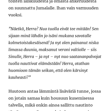
toisten laiskuudesta ja omasta ahkeruudesta
on suunnattu Jumalalle. Ihan vain varmuuden
vuoksi.
”Näetkö, Herra? Nuo tuolla eivät tee mitään! Sen
sijaan minä lähdin jo isäni mukana savotalle
kolmetoistakesäisenä! Ja nyt olen painanut niska
limassa duunia, maksanut veroni valtiolle – siis
Sinulle, Herra – ja nyt – nyt nuo saatananpalvojat
tuolla nauttivat elämästään! Herra, otathan
huomioon tämän seikan, että olen kärsinyt
kauheasti?”
Huutoon antaa lämmintä lisäväriä tunne, jossa
on jotain samaa kuin housuun kusemisessa
talvella, mikä onkin ainoa sallittu nautinto