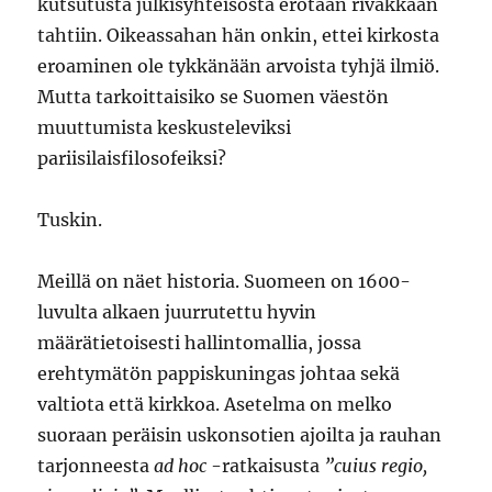
kutsutusta julkisyhteisöstä erotaan rivakkaan
tahtiin. Oikeassahan hän onkin, ettei kirkosta
eroaminen ole tykkänään arvoista tyhjä ilmiö.
Mutta tarkoittaisiko se Suomen väestön
muuttumista keskusteleviksi
pariisilaisfilosofeiksi?
Tuskin.
Meillä on näet historia. Suomeen on 1600-
luvulta alkaen juurrutettu hyvin
määrätietoisesti hallintomallia, jossa
erehtymätön pappiskuningas johtaa sekä
valtiota että kirkkoa. Asetelma on melko
suoraan peräisin uskonsotien ajoilta ja rauhan
tarjonneesta
ad hoc
-ratkaisusta
”cuius regio,