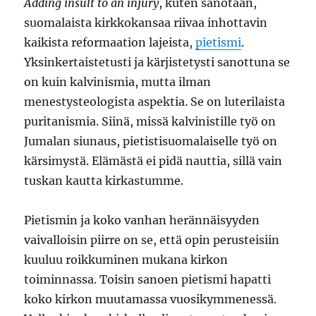
Adding insult to an injury
, kuten sanotaan,
suomalaista kirkkokansaa riivaa inhottavin
kaikista reformaation lajeista,
pietismi
.
Yksinkertaistetusti ja kärjistetysti sanottuna se
on kuin kalvinismia, mutta ilman
menestysteologista aspektia. Se on luterilaista
puritanismia. Siinä, missä kalvinistille työ on
Jumalan siunaus, pietistisuomalaiselle työ on
kärsimystä. Elämästä ei pidä nauttia, sillä vain
tuskan kautta kirkastumme.
Pietismin ja koko vanhan herännäisyyden
vaivalloisin piirre on se, että opin perusteisiin
kuuluu roikkuminen mukana kirkon
toiminnassa. Toisin sanoen pietismi hapatti
koko kirkon muutamassa vuosikymmenessä.