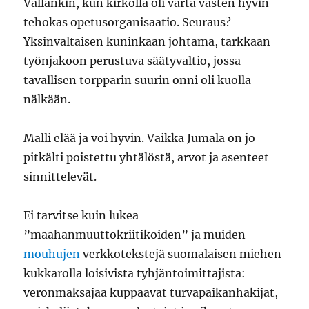
Vallankin, kun kirkolla oli varta vasten hyvin
tehokas opetusorganisaatio. Seuraus?
Yksinvaltaisen kuninkaan johtama, tarkkaan
työnjakoon perustuva säätyvaltio, jossa
tavallisen torpparin suurin onni oli kuolla
nälkään.
Malli elää ja voi hyvin. Vaikka Jumala on jo
pitkälti poistettu yhtälöstä, arvot ja asenteet
sinnittelevät.
Ei tarvitse kuin lukea
”maahanmuuttokriitikoiden” ja muiden
mouhujen
verkkotekstejä suomalaisen miehen
kukkarolla loisivista tyhjäntoimittajista:
veronmaksajaa kuppaavat turvapaikanhakijat,