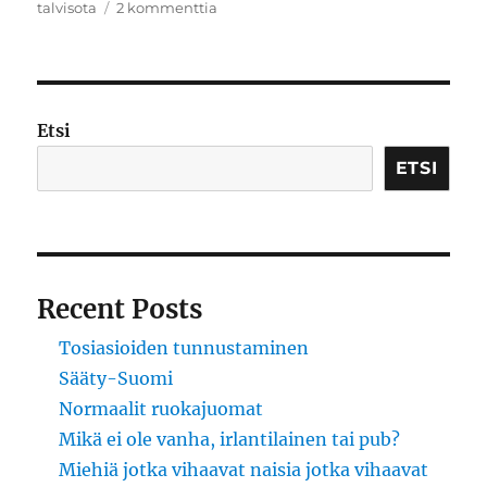
artikkeliin
talvisota
2 kommenttia
Haudassa
on
aikaa
keskustella
Etsi
ETSI
Recent Posts
Tosiasioiden tunnustaminen
Sääty-Suomi
Normaalit ruokajuomat
Mikä ei ole vanha, irlantilainen tai pub?
Miehiä jotka vihaavat naisia jotka vihaavat