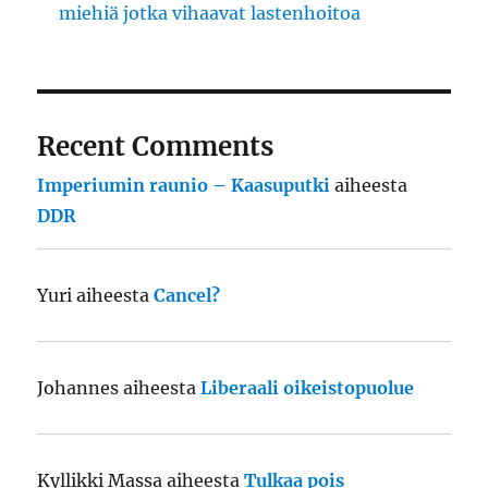
miehiä jotka vihaavat lastenhoitoa
Recent Comments
Imperiumin raunio – Kaasuputki
aiheesta
DDR
Yuri
aiheesta
Cancel?
Johannes
aiheesta
Liberaali oikeistopuolue
Kyllikki Massa
aiheesta
Tulkaa pois