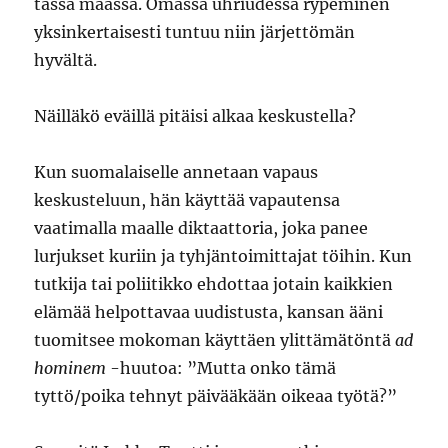
tässä maassa. Omassa uhriudessa rypeminen
yksinkertaisesti tuntuu niin järjettömän
hyvältä.
Näilläkö eväillä pitäisi alkaa keskustella?
Kun suomalaiselle annetaan vapaus
keskusteluun, hän käyttää vapautensa
vaatimalla maalle diktaattoria, joka panee
lurjukset kuriin ja tyhjäntoimittajat töihin. Kun
tutkija tai poliitikko ehdottaa jotain kaikkien
elämää helpottavaa uudistusta, kansan ääni
tuomitsee mokoman käyttäen ylittämätöntä
ad
hominem
-huutoa: ”Mutta onko tämä
tyttö/poika tehnyt päivääkään oikeaa työtä?”