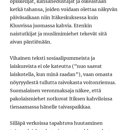
opiskelijat, kansanedustajat ja oikeastaan
ketkä tahansa, joiden voidaan olettaa näkyvän
päiväsaikaan niin Itäkeskuksessa kuin
Kluuvissa juomassa kahvia. Etenkin
naistutkijat ja muslimimiehet tekevät sitä
aivan päntiönään.
Vihainen teksti sosiaalipummeista ja
laiskureista ei ole kateutta (”nuo saavat
laiskotella, kun minä raadan”), vaan omasta
nöyryydestä tullutta raivokasta voitonriemua.
Suomalainen veronmaksaja näkee, että
pakolaismiehet notkuvat Itiksen kahviloissa
tienaamassa hänelle taivaspaikkaa.
Silläpä verkoissa tapahtuva huutaminen