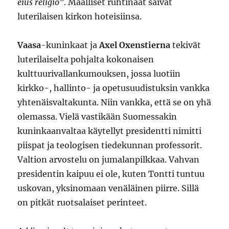
eius religio”
. Maalliset ruhtinaat saivat
luterilaisen kirkon hoteisiinsa.
Vaasa
-kuninkaat ja
Axel Oxenstierna
tekivät
luterilaiselta pohjalta kokonaisen
kulttuurivallankumouksen, jossa luotiin
kirkko-, hallinto- ja opetusuudistuksin vankka
yhtenäisvaltakunta. Niin vankka, että se on yhä
olemassa. Vielä vastikään Suomessakin
kuninkaanvaltaa käytellyt presidentti nimitti
piispat ja teologisen tiedekunnan professorit.
Valtion arvostelu on jumalanpilkkaa. Vahvan
presidentin kaipuu ei ole, kuten Tontti tuntuu
uskovan, yksinomaan venäläinen piirre. Sillä
on pitkät ruotsalaiset perinteet.