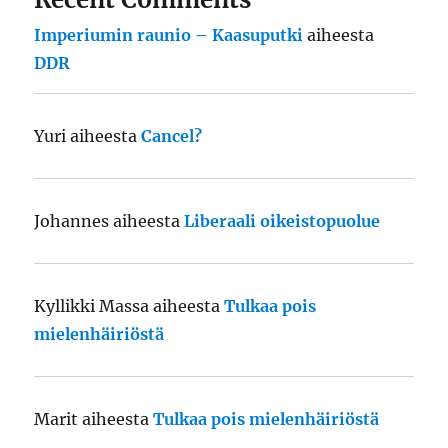
Imperiumin raunio – Kaasuputki
aiheesta
DDR
Yuri
aiheesta
Cancel?
Johannes
aiheesta
Liberaali oikeistopuolue
Kyllikki Massa
aiheesta
Tulkaa pois
mielenhäiriöstä
Marit
aiheesta
Tulkaa pois mielenhäiriöstä