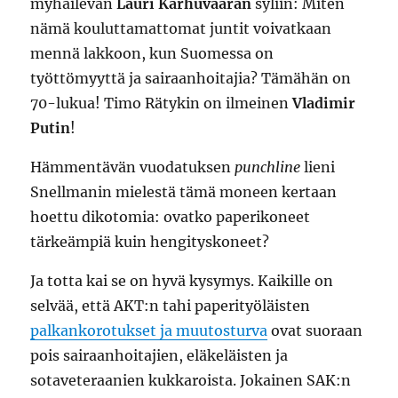
myhäilevän
Lauri Karhuvaaran
syliin: Miten
nämä kouluttamattomat juntit voivatkaan
mennä lakkoon, kun Suomessa on
työttömyyttä ja sairaanhoitajia? Tämähän on
70-lukua! Timo Rätykin on ilmeinen
Vladimir
Putin
!
Hämmentävän vuodatuksen
punchline
lieni
Snellmanin mielestä tämä moneen kertaan
hoettu dikotomia: ovatko paperikoneet
tärkeämpiä kuin hengityskoneet?
Ja totta kai se on hyvä kysymys. Kaikille on
selvää, että AKT:n tahi paperityöläisten
palkankorotukset ja muutosturva
ovat suoraan
pois sairaanhoitajien, eläkeläisten ja
sotaveteraanien kukkaroista. Jokainen SAK:n