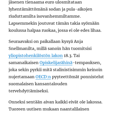
jäsenen tienaama euro ulosmitataan
lyhentämättömänä sodan ja pula-aikojen
riuduttamilta isovanhemmiltamme.
Lapsemmekin joutuvat tämän takia syömään
koulussa halpaa ruokaa, jossa ei ole edes lihaa.
Seuraavaksi on paikallaan kysyä Anja
Snellmanilta, millä sanoin hän tuomitsisi
yliopistohenkilöstön lakon
18.3. Tai
samanaikaisen
Opiskelijarähinä
-tempauksen,
joka sekin pyrkii mitä stalinistisimmin keinoin
nujertamaan
OECD:n
pyyteettömät ponnistelut
suomalaisen kansantalouden
tervehdyttämiseksi.
Onneksi sentään aivan kaikki eivät ole lakossa.
Tuoreen uutisen mukaan naantalilainen