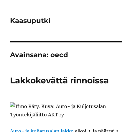
Kaasuputki
Avainsana:
oecd
Lakkokevättä rinnoissa
Auto- ja kuljetusalan lakko
alkoi 2. ja päättyi 3.