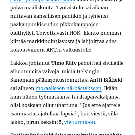
päivä maaliskuuta. Työtaistelu sai aikaan
mittavan kansallisen paniikin ja tyhjensi
pääkaupunkiseudun pikkukauppojen
oluthyllyt. Toivottavasti HOK-Elanto huomasi
kiittää markkinointiavusta ja lahjoittaa edes
kokousviinerit AKT:n valtuustolle.
Lakkoa johtanut
Timo Räty
pahoitteli siviileille
aiheutuneita vaivoja, mistä Helsingin
Sanomain pääkirjoitustoimittaja
Antti Blåfield
sai aiheen
moraaliseen närkästykseen
. Ikään
kuin hänen työmatkansa tai iltapäiväkaljansa
olisi koskaan ollut uhattuna. ”Jos ette ajattele
isänmaata, ajatelkaa lapsia”, hän viestii, sillä
lakko, pirun keksintö,
vie turmioon
.