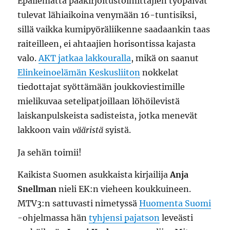
Epäilemättä pääkirjoitustoimittajien työpäivät
tulevat lähiaikoina venymään 16-tuntisiksi,
sillä vaikka kumipyöräliikenne saadaankin taas
raiteilleen, ei ahtaajien horisontissa kajasta
valo.
AKT jatkaa lakkouralla
, mikä on saanut
Elinkeinoelämän Keskusliiton
nokkelat
tiedottajat syöttämään joukkoviestimille
mielikuvaa setelipatjoillaan löhöilevistä
laiskanpulskeista sadisteista, jotka menevät
lakkoon vain
vääristä
syistä.
Ja sehän toimii!
Kaikista Suomen asukkaista kirjailija
Anja
Snellman
nieli EK:n vieheen koukkuineen.
MTV3:n sattuvasti nimetyssä
Huomenta Suomi
-ohjelmassa hän
tyhjensi pajatson
leveästi