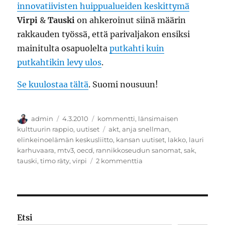
innovatiivisten huippualueiden keskittymä
Virpi
&
Tauski
on ahkeroinut siinä määrin
rakkauden työssä, että parivaljakon ensiksi
mainitulta osapuolelta
putkahti kuin
putkahtikin levy ulos
.
Se kuulostaa tältä
. Suomi nousuun!
Kirjoittaja
Julkaistu
Kategoriat
admin
4.3.2010
kommentti
,
länsimaisen
Avainsanat
kulttuurin rappio
,
uutiset
akt
,
anja snellman
,
elinkeinoelämän keskusliitto
,
kansan uutiset
,
lakko
,
lauri
karhuvaara
,
mtv3
,
oecd
,
rannikkoseudun sanomat
,
sak
,
artikkeliin
tauski
,
timo räty
,
virpi
2 kommenttia
Lakkokevättä
rinnoissa
Etsi