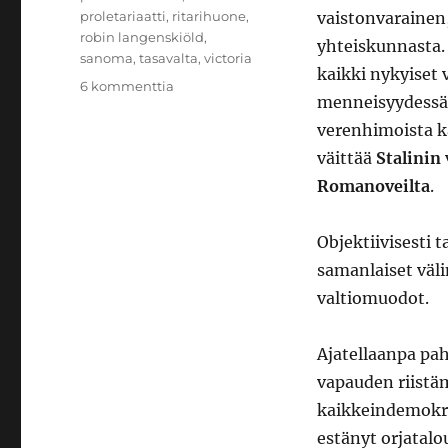
proletariaatti
,
ritarihuone
,
vaistonvarainen,
robin langenskiöld
,
yhteiskunnasta. 
sanoma
,
tasavalta
,
victoria
kaikki nykyiset 
artikkeliin
6 kommenttia
menneisyydessä 
Ruhtinaalle
ja
verenhimoista ka
isänmaalle
väittää
Stalinin
Romanoveilta
.
Objektiivisesti 
samanlaiset väli
valtiomuodot.
Ajatellaanpa pah
vapauden riistä
kaikkeindemokra
estänyt orjatalo