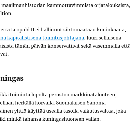
 maailmanhistorian kammottavimmista orjatalouksista
tion.
ttä Leopold II ei hallinnut siirtomaataan kuninkaana,
ena kapitalistisena toimitusjohtajana
. Juuri sellaisena
aisista tämän päivän konservatiivit sekä vasemmalla ett
vat.
ningas
aikki toiminta lopulta perustuu markkinatalouteen,
llaan herkällä korvalla. Suomalaisen Sanoma
inen yhtiö käyttää usealla tasolla vaikutusvaltaa, joka
 liki minkä tahansa kuningashuoneen vallan.