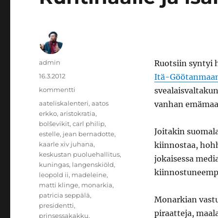
Kirjoittaja
admin
Ruotsiin syntyi
Julkaistu
16.3.2012
Itä-Göötanmaan
Kategoriat
kommentti
svealaisvaltaku
Avainsanat
aateliskalenteri
,
aatos
vanhan emämaan
erkko
,
aristokratia
,
bolševikit
,
carl philip
,
Joitakin suomala
estelle
,
jean bernadotte
,
kaarle xiv juhana
,
kiinnostaa, hoh
keskustan puoluehallitus
,
jokaisessa medi
kuningas
,
langenskiöld
,
kiinnostuneemp
leopold ii
,
madeleine
,
matti klinge
,
monarkia
,
patricia seppälä
,
Monarkian vastus
presidentti
,
piraatteja, maala
prinsessakakku
,