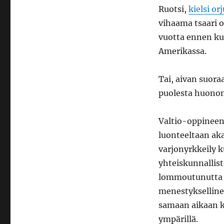
Ruotsi,
kielsi o
vihaama tsaari 
vuotta ennen ku
Amerikassa.
Tai, aivan suor
puolesta huonom
Valtio-oppineen
luonteeltaan aka
varjonyrkkeily k
yhteiskunnallis
lommoutunutta 
menestykselline
samaan aikaan k
ympärillä.