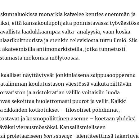
skuntaluokissa monarkia kaivelee kenties enemmän ja
iksi, että kansakoulupohjalta ponnistavassa työväestös
 tavallista laadukkaampaa valta-analyysiä, vaan koska
aarikulttuurista ja etenkin televisiosta tuttu ilmiö. Siis
 akateemisilla antimonarkisteilla, jotka tunnetusti
mistamasta mokomaa mölytoosaa.
nkaalliset näyttäytyvät jonkinlaisena saippuaoopperana
atalimman koulutustason väestössä vaikuta riittävän
porvariston ja aristokratian välille voitaisiin luoda
hvas sekoittaa huolettomasti puurot ja vellit. Kaikki
ja rikkaiden kotkotukset – filosofiset pohdinnat,
ytöstavat ja kosmopoliittinen asenne – koetaan yhdeksi
äväksi vierausmössöksi. Kansallismieliseen
tai proletaariseen
bon sauvage
-identiteettinsä takertuvi