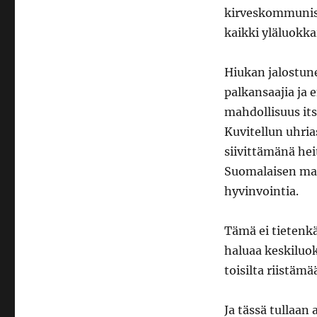
kirveskommunist
kaikki yläluokka
Hiukan jalostun
palkansaajia ja 
mahdollisuus it
Kuvitellun uhr
siivittämänä hei
Suomalaisen maa
hyvinvointia.
Tämä ei tietenk
haluaa keskiluo
toisilta riistämä
Ja tässä tullaan