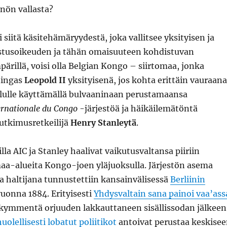
nön vallasta?
 siitä käsitehämäryydestä, joka vallitsee yksityisen ja
stusoikeuden ja tähän omaisuuteen kohdistuvan
ärillä, voisi olla Belgian Kongo – siirtomaa, jonka
ningas
Leopold II
yksityisenä, jos kohta erittäin vauraana
 alulle käyttämällä bulvaaninaan perustamaansa
ernationale du Congo
-järjestöä ja häikäilemätöntä
utkimusretkeilijä
Henry Stanleytä
.
la AIC ja Stanley haalivat vaikutusvaltansa piiriin
a-alueita Kongo-joen yläjuoksulla. Järjestön asema
a haltijana tunnustettiin kansainvälisessä
Berliinin
uonna 1884. Erityisesti
Yhdysvaltain sana painoi vaa’ass
ikymmentä orjuuden lakkauttaneen sisällissodan jälkeen
huolellisesti lobatut poliitikot
antoivat perustaa keskise