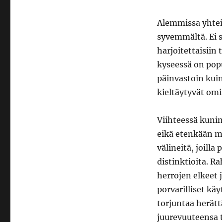
Alemmissa yhtei
syvemmältä. Ei s
harjoitettaisiin
kyseessä on popul
päinvastoin kuin
kieltäytyvät o
Viihteessä kuni
eikä etenkään m
välineitä, joilla 
distinktioita. Ra
herrojen elkeet 
porvarilliset kä
torjuntaa herätt
juurevuuteensa 