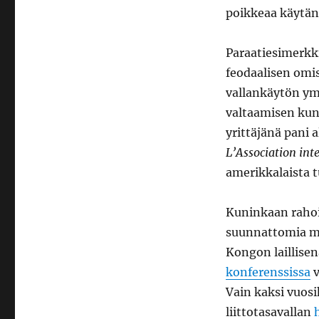
poikkeaa käytän
Paraatiesimerkki
feodaalisen omi
vallankäytön ymp
valtaamisen ku
yrittäjänä pani
L’Association int
amerikkalaista t
Kuninkaan rahoil
suunnattomia ma
Kongon laillisen
konferenssissa
v
Vain kaksi vuos
liittotasavallan