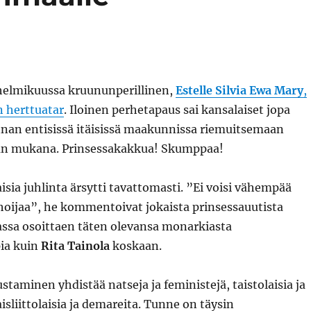
 helmikuussa kruununperillinen,
Estelle Silvia Ewa Mary
,
 herttuatar
. Iloinen perhetapaus sai kansalaiset jopa
nnan entisissä itäisissä maakunnissa riemuitsemaan
 mukana. Prinsessakakkua! Skumppaa!
isia juhlinta ärsytti tavattomasti. ”Ei voisi vähempää
hoijaa”, he kommentoivat jokaista prinsessauutista
assa osoittaen täten olevansa monarkiasta
ia kuin
Rita Tainola
koskaan.
taminen yhdistää natseja ja feministejä, taistolaisia ja
isliittolaisia ja demareita. Tunne on täysin