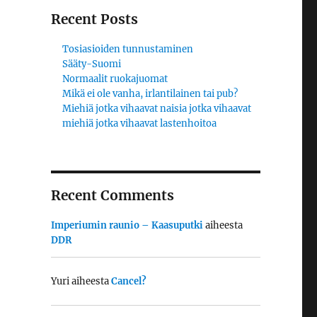
Recent Posts
Tosiasioiden tunnustaminen
Sääty-Suomi
Normaalit ruokajuomat
Mikä ei ole vanha, irlantilainen tai pub?
Miehiä jotka vihaavat naisia jotka vihaavat
miehiä jotka vihaavat lastenhoitoa
Recent Comments
Imperiumin raunio – Kaasuputki
aiheesta
DDR
Yuri
aiheesta
Cancel?