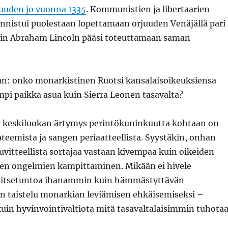
rjuuden jo vuonna 1335
. Kommunistien ja libertaarien
onnistui puolestaan lopettamaan orjuuden Venäjällä pari
in Abraham Lincoln pääsi toteuttamaan saman
aan: onko monarkistinen Ruotsi kansalaisoikeuksiensa
pi paikka asua kuin Sierra Leonen tasavalta?
 keskiluokan ärtymys perintökuninkuutta kohtaan on
teemista ja sangen periaatteellista. Syystäkin, onhan
uvitteellista sortajaa vastaan kivempaa kuin oikeiden
ten ongelmien kampittaminen. Mikään ei hivele
itsetuntoa ihanammin kuin hämmästyttävän
n taistelu monarkian leviämisen ehkäisemiseksi –
uin hyvinvointivaltiota mitä tasavaltalaisimmin tuhota