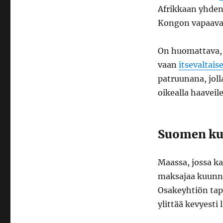
Afrikkaan yhden
Kongon vapaaval
On huomattava, e
vaan
itsevaltais
patruunana, joll
oikealla haaveile
Suomen ku
Maassa, jossa k
maksajaa kuunne
Osakeyhtiön tapa
ylittää kevyesti