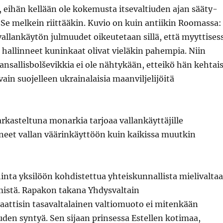
 eihän kellään ole kokemusta itsevaltiuden ajan sääty-
Se melkein riittääkin. Kuvio on kuin antiikin Roomassa:
vallankäytön julmuudet oikeutetaan sillä, että myyttises
hallinneet kuninkaat olivat vieläkin pahempia. Niin
nsallisbolševikkia ei ole nähtykään, etteikö hän kehtais
vain suojelleen ukrainalaisia maanviljelijöitä
tarkasteltuna monarkia tarjoaa vallankäyttäjille
neet vallan väärinkäyttöön kuin kaikissa muutkin
inta yksilöön kohdistettua yhteiskunnallista mielivaltaa
mistä. Rapakon takana Yhdysvaltain
attisin tasavaltalainen valtiomuoto ei mitenkään
uden syntyä. Sen sijaan prinsessa Estellen kotimaa,