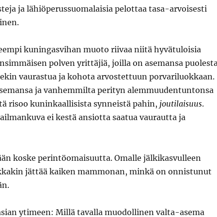
eja ja lähiöperussuomalaisia pelottaa tasa-arvoisesti
inen.
eempi kuningasvihan muoto riivaa niitä hyvätuloisia
ensimmäisen polven yrittäjiä, joilla on asemansa puolest
sekin vaurastua ja kohota arvostettuun porvariluokkaan.
iasemansa ja vanhemmilta perityn alemmuudentuntonsa
tä risoo kuninkaallisista synneistä pahin,
joutilaisuus
.
ilmankuva ei kestä ansiotta saatua vaurautta ja
ään koske perintöomaisuutta. Omalle jälkikasvulleen
kkakin jättää kaiken mammonan, minkä on onnistunut
än.
 asian ytimeen: Millä tavalla muodollinen valta-asema