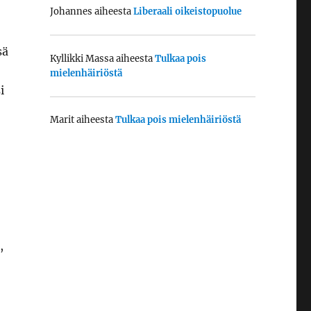
Johannes
aiheesta
Liberaali oikeistopuolue
sä
Kyllikki Massa
aiheesta
Tulkaa pois
mielenhäiriöstä
i
Marit
aiheesta
Tulkaa pois mielenhäiriöstä
,