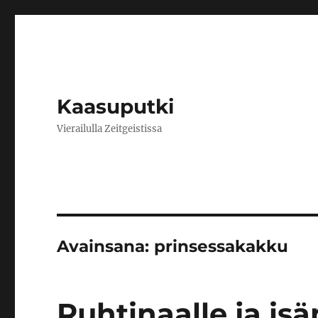
Kaasuputki
Vierailulla Zeitgeistissa
Avainsana:
prinsessakakku
Ruhtinaalle ja is