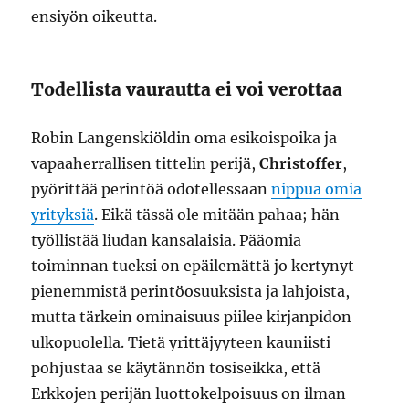
ensiyön oikeutta.
Todellista vaurautta ei voi verottaa
Robin Langenskiöldin oma esikoispoika ja
vapaaherrallisen tittelin perijä,
Christoffer
,
pyörittää perintöä odotellessaan
nippua omia
yrityksiä
. Eikä tässä ole mitään pahaa; hän
työllistää liudan kansalaisia. Pääomia
toiminnan tueksi on epäilemättä jo kertynyt
pienemmistä perintöosuuksista ja lahjoista,
mutta tärkein ominaisuus piilee kirjanpidon
ulkopuolella. Tietä yrittäjyyteen kauniisti
pohjustaa se käytännön tosiseikka, että
Erkkojen perijän luottokelpoisuus on ilman