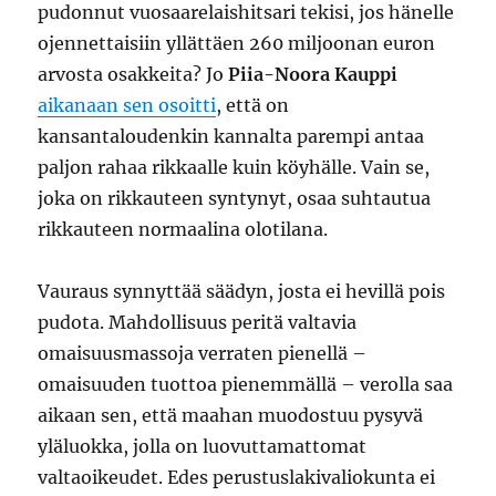
pudonnut vuosaarelaishitsari tekisi, jos hänelle
ojennettaisiin yllättäen 260 miljoonan euron
arvosta osakkeita? Jo
Piia-Noora Kauppi
aikanaan sen osoitti
, että on
kansantaloudenkin kannalta parempi antaa
paljon rahaa rikkaalle kuin köyhälle. Vain se,
joka on rikkauteen syntynyt, osaa suhtautua
rikkauteen normaalina olotilana.
Vauraus synnyttää säädyn, josta ei hevillä pois
pudota. Mahdollisuus peritä valtavia
omaisuusmassoja verraten pienellä –
omaisuuden tuottoa pienemmällä – verolla saa
aikaan sen, että maahan muodostuu pysyvä
yläluokka, jolla on luovuttamattomat
valtaoikeudet. Edes perustuslakivaliokunta ei