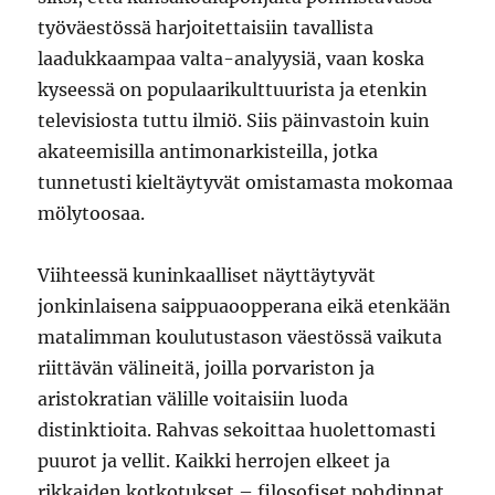
työväestössä harjoitettaisiin tavallista
laadukkaampaa valta-analyysiä, vaan koska
kyseessä on populaarikulttuurista ja etenkin
televisiosta tuttu ilmiö. Siis päinvastoin kuin
akateemisilla antimonarkisteilla, jotka
tunnetusti kieltäytyvät omistamasta mokomaa
mölytoosaa.
Viihteessä kuninkaalliset näyttäytyvät
jonkinlaisena saippuaoopperana eikä etenkään
matalimman koulutustason väestössä vaikuta
riittävän välineitä, joilla porvariston ja
aristokratian välille voitaisiin luoda
distinktioita. Rahvas sekoittaa huolettomasti
puurot ja vellit. Kaikki herrojen elkeet ja
rikkaiden kotkotukset – filosofiset pohdinnat,