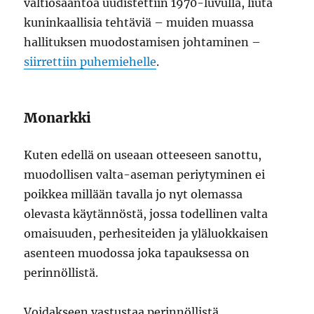
valtiosääntöä uudistettiin 1970-luvulla, liuta
kuninkaallisia tehtäviä – muiden muassa
hallituksen muodostamisen johtaminen –
siirrettiin puhemiehelle
.
Monarkki
Kuten edellä on useaan otteeseen sanottu,
muodollisen valta-aseman periytyminen ei
poikkea millään tavalla jo nyt olemassa
olevasta käytännöstä, jossa todellinen valta
omaisuuden, perhesiteiden ja yläluokkaisen
asenteen muodossa joka tapauksessa on
perinnöllistä.
Voidakseen vastustaa perinnöllistä