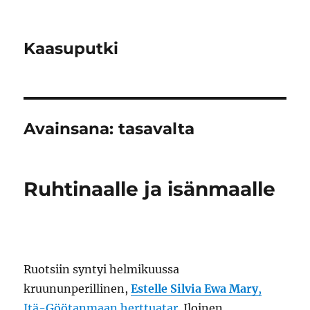
Kaasuputki
Avainsana:
tasavalta
Ruhtinaalle ja isänmaalle
Ruotsiin syntyi helmikuussa
kruununperillinen,
Estelle Silvia Ewa Mary
,
Itä-Göötanmaan herttuatar
. Iloinen