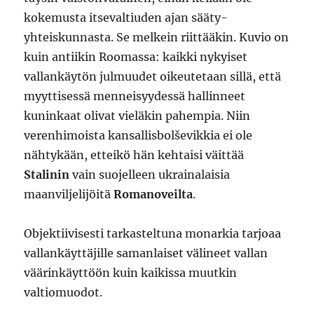
kokemusta itsevaltiuden ajan sääty-
yhteiskunnasta. Se melkein riittääkin. Kuvio on
kuin antiikin Roomassa: kaikki nykyiset
vallankäytön julmuudet oikeutetaan sillä, että
myyttisessä menneisyydessä hallinneet
kuninkaat olivat vieläkin pahempia. Niin
verenhimoista kansallisbolševikkia ei ole
nähtykään, etteikö hän kehtaisi väittää
Stalinin
vain suojelleen ukrainalaisia
maanviljelijöitä
Romanoveilta
.
Objektiivisesti tarkasteltuna monarkia tarjoaa
vallankäyttäjille samanlaiset välineet vallan
väärinkäyttöön kuin kaikissa muutkin
valtiomuodot.