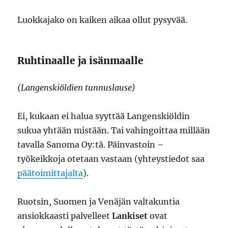
Luokkajako on kaiken aikaa ollut pysyvää.
Ruhtinaalle ja isänmaalle
(Langenskiöldien tunnuslause)
Ei, kukaan ei halua syyttää Langenskiöldin
sukua yhtään mistään. Tai vahingoittaa millään
tavalla Sanoma Oy:tä. Päinvastoin –
työkeikkoja otetaan vastaan (yhteystiedot saa
päätoimittajalta
).
Ruotsin, Suomen ja Venäjän valtakuntia
ansiokkaasti palvelleet
Lankiset
ovat