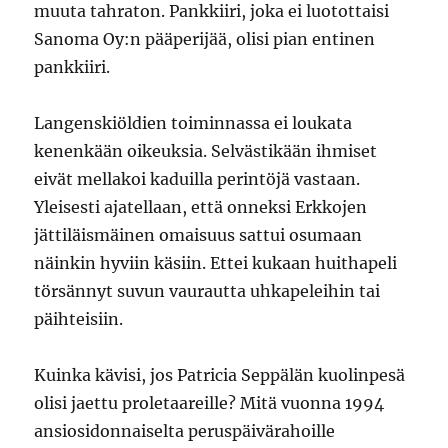
muuta tahraton. Pankkiiri, joka ei luotottaisi
Sanoma Oy:n pääperijää, olisi pian entinen
pankkiiri.
Langenskiöldien toiminnassa ei loukata
kenenkään oikeuksia. Selvästikään ihmiset
eivät mellakoi kaduilla perintöjä vastaan.
Yleisesti ajatellaan, että onneksi Erkkojen
jättiläismäinen omaisuus sattui osumaan
näinkin hyviin käsiin. Ettei kukaan huithapeli
törsännyt suvun vaurautta uhkapeleihin tai
päihteisiin.
Kuinka kävisi, jos Patricia Seppälän kuolinpesä
olisi jaettu proletaareille? Mitä vuonna 1994
ansiosidonnaiselta peruspäivärahoille