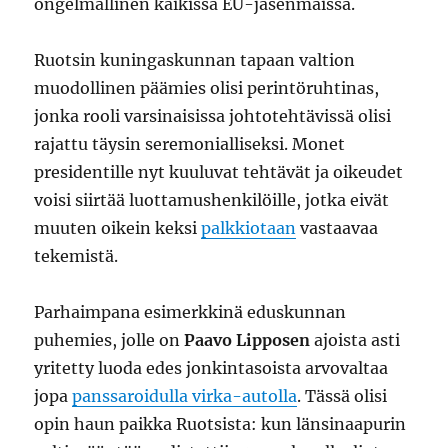
ongelmallinen kaikissa EU-jäsenmaissa.
Ruotsin kuningaskunnan tapaan valtion
muodollinen päämies olisi perintöruhtinas,
jonka rooli varsinaisissa johtotehtävissä olisi
rajattu täysin seremonialliseksi. Monet
presidentille nyt kuuluvat tehtävät ja oikeudet
voisi siirtää luottamushenkilöille, jotka eivät
muuten oikein keksi
palkkiotaan
vastaavaa
tekemistä.
Parhaimpana esimerkkinä eduskunnan
puhemies, jolle on
Paavo Lipposen
ajoista asti
yritetty luoda edes jonkintasoista arvovaltaa
jopa
panssaroidulla virka-autolla
. Tässä olisi
opin haun paikka Ruotsista: kun länsinaapurin