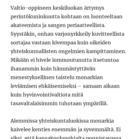
Valtio-oppineen keskiluokan ärtymys
perintökuninkuutta kohtaan on luonteeltaan
akateemista ja sangen periaatteellista.
Syystäkin, onhan varjonyrkkeily kuvitteellista
sortajaa vastaan kivempaa kuin oikeiden
yhteiskunnallisten ongelmien kampittaminen.
Mikään ei hivele lommoutunutta itsetuntoa
ihanammin kuin hämmästyttävän
menestyksellinen taistelu monarkian
leviämisen ehkäisemiseksi – samaan aikaan
kuin hyvinvointivaltiota mitä
tasavaltalaisimmin tuhotaan ympärillä.
Alemmissa yhteiskuntaluokissa monarkia
kaivelee kenties enemmän ja syvemmältä. Ei
siksi, että kansakoulupohjalta ponnistavassa