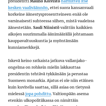
presidentti
Mauno Koivisto
harmitteli itse
kesken vaaliväännön
, ettei suora kansanvaali
korkeine äänestysprosentteineen enää ole
varsinaisesti suhteessa siihen, mistä vaaleissa
äänestetään.
Sauli Niinistö
valittiin kaikkien
aikojen suurimmalla äänimäärällä johtamaan
kauppavaltuuskuntia ja myöntämään
kunniamerkkejä.
Iskevä keino ratkaista jatkuva vallanjako-
ongelma on rohkein mielin lakkauttaa
presidentin tehtävä tykkänään ja perustaa
Suomeen monarkia. Ajatus ei ole niin etäinen
kuin kuvitella saattaa, sillä asiaa on tietyssä
mielessä
jopa pohdittu
. Valtionpään asema
etenkin ulkopolitiikassa on nimittäin