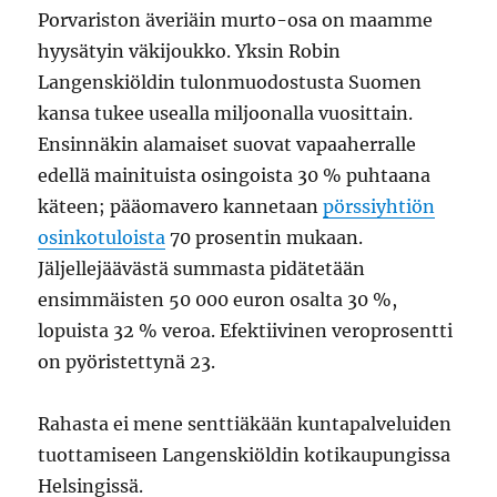
Porvariston äveriäin murto-osa on maamme
hyysätyin väkijoukko. Yksin Robin
Langenskiöldin tulonmuodostusta Suomen
kansa tukee usealla miljoonalla vuosittain.
Ensinnäkin alamaiset suovat vapaaherralle
edellä mainituista osingoista 30 % puhtaana
käteen; pääomavero kannetaan
pörssiyhtiön
osinkotuloista
70 prosentin mukaan.
Jäljellejäävästä summasta pidätetään
ensimmäisten 50 000 euron osalta 30 %,
lopuista 32 % veroa. Efektiivinen veroprosentti
on pyöristettynä 23.
Rahasta ei mene senttiäkään kuntapalveluiden
tuottamiseen Langenskiöldin kotikaupungissa
Helsingissä.