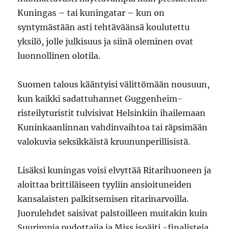
Kuningas – tai kuningatar – kun on
syntymästään asti tehtäväänsä koulutettu
yksilö, jolle julkisuus ja siinä oleminen ovat
luonnollinen olotila.
Suomen talous kääntyisi välittömään nousuun,
kun kaikki sadattuhannet Guggenheim-
risteilyturistit tulvisivat Helsinkiin ihailemaan
Kuninkaanlinnan vahdinvaihtoa tai räpsimään
valokuvia seksikkäistä kruununperillisistä.
Lisäksi kuningas voisi elvyttää Ritarihuoneen ja
aloittaa brittiläiseen tyyliin ansioituneiden
kansalaisten palkitsemisen ritarinarvoilla.
Juorulehdet saisivat palstoilleen muitakin kuin
Suurimpia pudottajia ja Miss isoäiti -finalisteja.