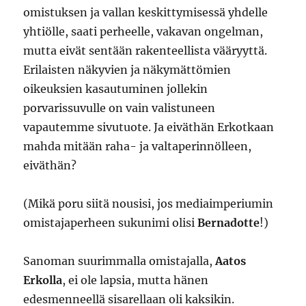
omistuksen ja vallan keskittymisessä yhdelle
yhtiölle, saati perheelle, vakavan ongelman,
mutta eivät sentään rakenteellista vääryyttä.
Erilaisten näkyvien ja näkymättömien
oikeuksien kasautuminen jollekin
porvarissuvulle on vain valistuneen
vapautemme sivutuote. Ja eiväthän Erkotkaan
mahda mitään raha- ja valtaperinnölleen,
eiväthän?
(Mikä poru siitä nousisi, jos mediaimperiumin
omistajaperheen sukunimi olisi
Bernadotte
!)
Sanoman suurimmalla omistajalla,
Aatos
Erkolla
, ei ole lapsia, mutta hänen
edesmenneellä sisarellaan oli kaksikin.