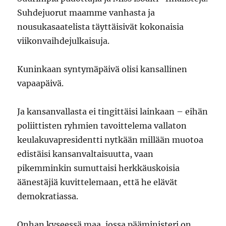
Suhdejuorut maamme vanhasta ja
nousukasaatelista täyttäisivät kokonaisia
viikonvaihdejulkaisuja.
Kuninkaan syntymäpäivä olisi kansallinen
vapaapäivä.
Ja kansanvallasta ei tingittäisi lainkaan – eihän
poliittisten ryhmien tavoittelema vallaton
keulakuvapresidentti nytkään millään muotoa
edistäisi kansanvaltaisuutta, vaan
pikemminkin sumuttaisi herkkäuskoisia
äänestäjiä kuvittelemaan, että he elävät
demokratiassa.
Onhan kyseessä maa, jossa pääministeri on