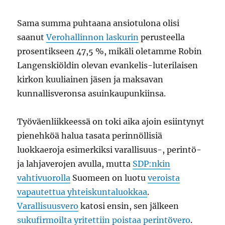
Sama summa puhtaana ansiotulona olisi
saanut
Verohallinnon laskurin
perusteella
prosentikseen 47,5 %, mikäli oletamme Robin
Langenskiöldin olevan evankelis-luterilaisen
kirkon kuuliainen jäsen ja maksavan
kunnallisveronsa asuinkaupunkiinsa.
Työväenliikkeessä on toki aika ajoin esiintynyt
pienehköä halua tasata perinnöllisiä
luokkaeroja esimerkiksi varallisuus-, perintö-
ja lahjaverojen avulla, mutta
SDP:nkin
vahtivuorolla
Suomeen on luotu
veroista
vapautettua yhteiskuntaluokkaa
.
Varallisuusvero
katosi ensin, sen jälkeen
sukufirmoilta yritettiin poistaa perintövero
.