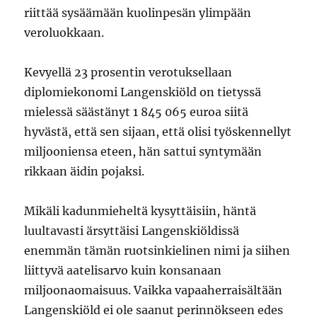
riittää sysäämään kuolinpesän ylimpään
veroluokkaan.
Kevyellä 23 prosentin verotuksellaan
diplomiekonomi Langenskiöld on tietyssä
mielessä säästänyt 1 845 065 euroa siitä
hyvästä, että sen sijaan, että olisi työskennellyt
miljooniensa eteen, hän sattui syntymään
rikkaan äidin pojaksi.
Mikäli kadunmieheltä kysyttäisiin, häntä
luultavasti ärsyttäisi Langenskiöldissä
enemmän tämän ruotsinkielinen nimi ja siihen
liittyvä aatelisarvo kuin konsanaan
miljoonaomaisuus. Vaikka vapaaherraisältään
Langenskiöld ei ole saanut perinnökseen edes