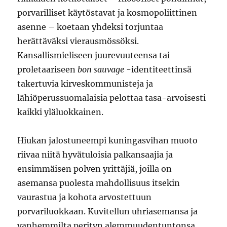
porvarilliset käytöstavat ja kosmopoliittinen
asenne – koetaan yhdeksi torjuntaa
herättäväksi vierausmössöksi.
Kansallismieliseen juurevuuteensa tai
proletaariseen
bon sauvage
-identiteettinsä
takertuvia kirveskommunisteja ja
lähiöperussuomalaisia pelottaa tasa-arvoisesti
kaikki yläluokkainen.
Hiukan jalostuneempi kuningasvihan muoto
riivaa niitä hyvätuloisia palkansaajia ja
ensimmäisen polven yrittäjiä, joilla on
asemansa puolesta mahdollisuus itsekin
vaurastua ja kohota arvostettuun
porvariluokkaan. Kuvitellun uhriasemansa ja
vanhemmilta perityn alemmuudentuntonsa