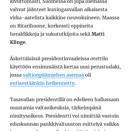
kivuttomasti. Suomessa on jopa olemassa
vahvat jäänteet kuningasvallan aikaisesta
virka-aatelista kaikkine neuvoksineen. Maassa
on Ritarihuone, korkeasti oppineita
heraldikkoja ja sukututkijoita sekä
Matti
Klinge
.
Äskettäisissä presidentinvaaleissa otettiin
käyttöön ensimmäistä kertaa uusi perustuslaki,
jossa
valtionpäämiehen asemaa
oli
entisestäänkin heikennetty
.
Tasavallan presidentillä on edelleen hallussaan
muutamia valtaoikeuksia, tärkeimpänä
nimitysoikeus. Presidentti voi nimittää vastoin
eduskunnan pankkivaltuuston esittelyä vaikka