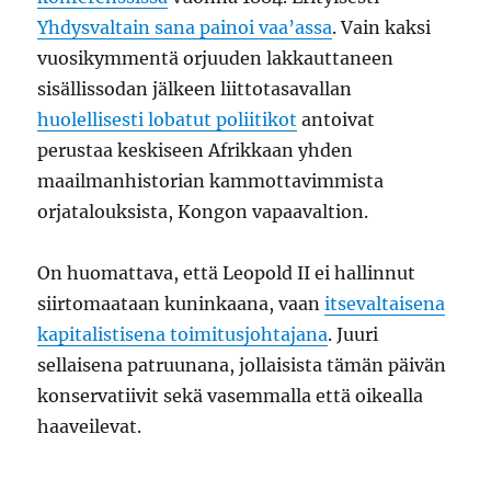
Yhdysvaltain sana painoi vaa’assa
. Vain kaksi
vuosikymmentä orjuuden lakkauttaneen
sisällissodan jälkeen liittotasavallan
huolellisesti lobatut poliitikot
antoivat
perustaa keskiseen Afrikkaan yhden
maailmanhistorian kammottavimmista
orjatalouksista, Kongon vapaavaltion.
On huomattava, että Leopold II ei hallinnut
siirtomaataan kuninkaana, vaan
itsevaltaisena
kapitalistisena toimitusjohtajana
. Juuri
sellaisena patruunana, jollaisista tämän päivän
konservatiivit sekä vasemmalla että oikealla
haaveilevat.