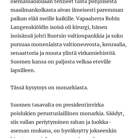
olemassaolollaan tehneet tästä pohjoisesta
maailmankolkasta aivan ilmeisesti paremman
paikan elää meille kaikille. Vapaaherra Robin
Langenskiöldin isoisä oli kirurgi, hänen
isoisänsä johti Ruotsin valtionpankkia ja suku
pursuaa monenlaista valtioneuvosta, kenraalia,
senaattoria ja muuta ylintä virkamiehistöä.
Suomen kansa on paljosta velkaa eteville
lapsilleen.
Tässä kysymys on monarkiasta.
Suomen tasavalta on presidentinvirka
poislukien perustuslaillinen monarkia. Säädyt,
siis vallan periytyminen rahan ja luokka-
aseman mukana, on hyväksytty jokseenkin