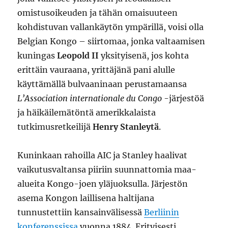
omistusoikeuden ja tähän omaisuuteen
kohdistuvan vallankäytön ympärillä, voisi olla
Belgian Kongo – siirtomaa, jonka valtaamisen
kuningas
Leopold II
yksityisenä, jos kohta
erittäin vauraana, yrittäjänä pani alulle
käyttämällä bulvaaninaan perustamaansa
L’Association internationale du Congo
-järjestöä
ja häikäilemätöntä amerikkalaista
tutkimusretkeilijä
Henry Stanleytä
.
Kuninkaan rahoilla AIC ja Stanley haalivat
vaikutusvaltansa piiriin suunnattomia maa-
alueita Kongo-joen yläjuoksulla. Järjestön
asema Kongon laillisena haltijana
tunnustettiin kansainvälisessä
Berliinin
konferenssissa
vuonna 1884. Erityisesti