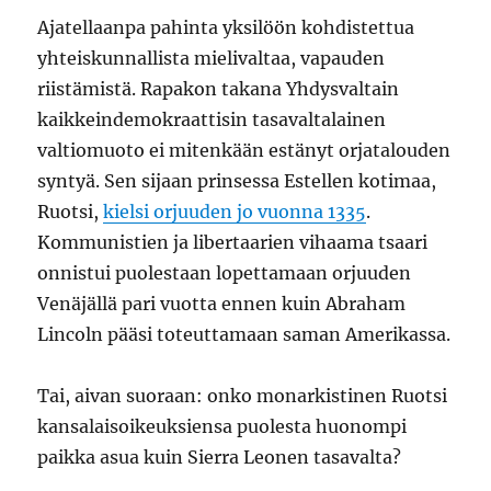
Ajatellaanpa pahinta yksilöön kohdistettua
yhteiskunnallista mielivaltaa, vapauden
riistämistä. Rapakon takana Yhdysvaltain
kaikkeindemokraattisin tasavaltalainen
valtiomuoto ei mitenkään estänyt orjatalouden
syntyä. Sen sijaan prinsessa Estellen kotimaa,
Ruotsi,
kielsi orjuuden jo vuonna 1335
.
Kommunistien ja libertaarien vihaama tsaari
onnistui puolestaan lopettamaan orjuuden
Venäjällä pari vuotta ennen kuin Abraham
Lincoln pääsi toteuttamaan saman Amerikassa.
Tai, aivan suoraan: onko monarkistinen Ruotsi
kansalaisoikeuksiensa puolesta huonompi
paikka asua kuin Sierra Leonen tasavalta?