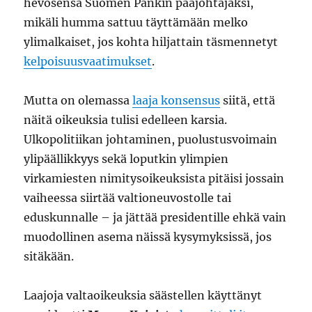
hevosensa Suomen Pankin pääjohtajaksi,
mikäli humma sattuu täyttämään melko
ylimalkaiset, jos kohta hiljattain täsmennetyt
kelpoisuusvaatimukset
.
Mutta on olemassa
laaja konsensus
siitä, että
näitä oikeuksia tulisi edelleen karsia.
Ulkopolitiikan johtaminen, puolustusvoimain
ylipäällikkyys sekä loputkin ylimpien
virkamiesten nimitysoikeuksista pitäisi jossain
vaiheessa siirtää valtioneuvostolle tai
eduskunnalle – ja jättää presidentille ehkä vain
muodollinen asema näissä kysymyksissä, jos
sitäkään.
Laajoja valtaoikeuksia säästellen käyttänyt