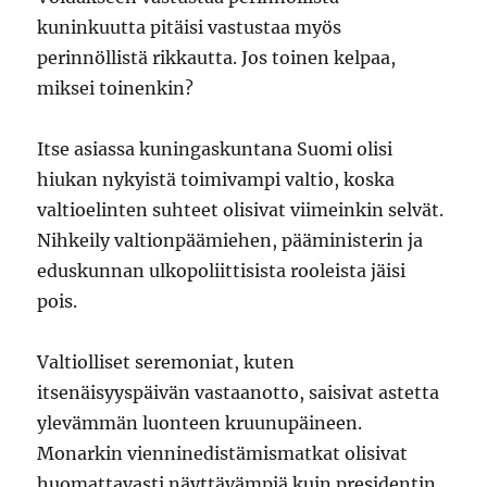
kuninkuutta pitäisi vastustaa myös
perinnöllistä rikkautta. Jos toinen kelpaa,
miksei toinenkin?
Itse asiassa kuningaskuntana Suomi olisi
hiukan nykyistä toimivampi valtio, koska
valtioelinten suhteet olisivat viimeinkin selvät.
Nihkeily valtionpäämiehen, pääministerin ja
eduskunnan ulkopoliittisista rooleista jäisi
pois.
Valtiolliset seremoniat, kuten
itsenäisyyspäivän vastaanotto, saisivat astetta
ylevämmän luonteen kruunupäineen.
Monarkin vienninedistämismatkat olisivat
huomattavasti näyttävämpiä kuin presidentin.