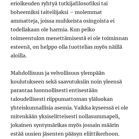
erioikeuden ryhtyä tutkijafilosofiksi tai
boheemiksi taiteilijaksi – molemmat
ammatteja, joissa muhkeista osingoista ei
todellakaan ole harmia. Kun pelko
toimeentulon menettämisestä ei ole toiminnan
esteenä, on helppo olla tuottelias myös näillä
aloilla.
Mahdollisuus ja velvollisuus ylempään
koulutukseen sekä saavutuksiin noin yleensä
parantaa luonnollisesti entisestään
taloudellisesti riippumattoman yläluokan
yhteiskunnallisia asemia. Vaikka kyseessä ei ole
mitenkään yksiselitteisesti nollasummapeli,
jokainen syntymärikas myös jossain määrin
estää uusien jäsenten pääsyn eliittikerhoon.