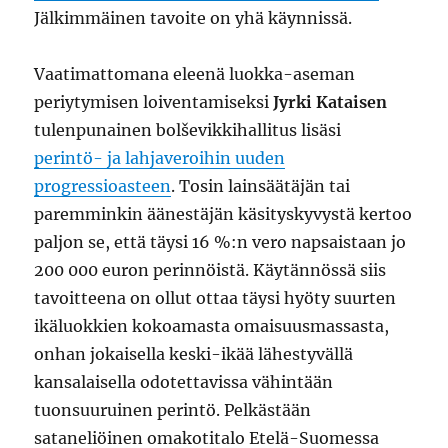
Jälkimmäinen tavoite on yhä käynnissä.
Vaatimattomana eleenä luokka-aseman
periytymisen loiventamiseksi
Jyrki Kataisen
tulenpunainen bolševikkihallitus lisäsi
perintö- ja lahjaveroihin uuden
progressioasteen
. Tosin lainsäätäjän tai
paremminkin äänestäjän käsityskyvystä kertoo
paljon se, että täysi 16 %:n vero napsaistaan jo
200 000 euron perinnöistä. Käytännössä siis
tavoitteena on ollut ottaa täysi hyöty suurten
ikäluokkien kokoamasta omaisuusmassasta,
onhan jokaisella keski-ikää lähestyvällä
kansalaisella odotettavissa vähintään
tuonsuuruinen perintö. Pelkästään
sataneliöinen omakotitalo Etelä-Suomessa