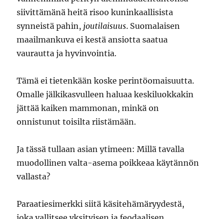
siivittämänä heitä risoo kuninkaallisista
synneistä pahin,
joutilaisuus
. Suomalaisen
maailmankuva ei kestä ansiotta saatua
vaurautta ja hyvinvointia.
Tämä ei tietenkään koske perintöomaisuutta.
Omalle jälkikasvulleen haluaa keskiluokkakin
jättää kaiken mammonan, minkä on
onnistunut toisilta riistämään.
Ja tässä tullaan asian ytimeen: Millä tavalla
muodollinen valta-asema poikkeaa käytännön
vallasta?
Paraatiesimerkki siitä käsitehämäryydestä,
joka vallitsee yksityisen ja feodaalisen