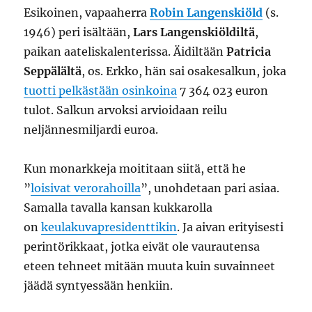
Esikoinen, vapaaherra
Robin Langenskiöld
(s.
1946) peri isältään,
Lars Langenskiöldiltä
,
paikan aateliskalenterissa. Äidiltään
Patricia
Seppälältä
, os. Erkko, hän sai osakesalkun, joka
tuotti pelkästään osinkoina
7 364 023 euron
tulot. Salkun arvoksi arvioidaan reilu
neljännesmiljardi euroa.
Kun monarkkeja moititaan siitä, että he
”
loisivat verorahoilla
”, unohdetaan pari asiaa.
Samalla tavalla kansan kukkarolla
on
keulakuvapresidenttikin
. Ja aivan erityisesti
perintörikkaat, jotka eivät ole vaurautensa
eteen tehneet mitään muuta kuin suvainneet
jäädä syntyessään henkiin.