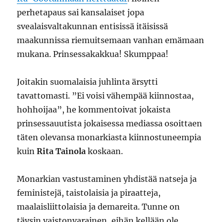
perhetapaus sai kansalaiset jopa
svealaisvaltakunnan entisissä itäisissä
maakunnissa riemuitsemaan vanhan emämaan
mukana. Prinsessakakkua! Skumppaa!
Joitakin suomalaisia juhlinta ärsytti
tavattomasti. ”Ei voisi vähempää kiinnostaa,
hohhoijaa”, he kommentoivat jokaista
prinsessauutista jokaisessa mediassa osoittaen
täten olevansa monarkiasta kiinnostuneempia
kuin
Rita Tainola
koskaan.
Monarkian vastustaminen yhdistää natseja ja
feministejä, taistolaisia ja piraatteja,
maalaisliittolaisia ja demareita. Tunne on
täysin vaistonvarainen, eihän kellään ole