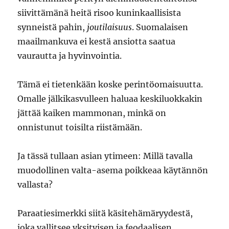
siivittämänä heitä risoo kuninkaallisista
synneistä pahin,
joutilaisuus
. Suomalaisen
maailmankuva ei kestä ansiotta saatua
vaurautta ja hyvinvointia.
Tämä ei tietenkään koske perintöomaisuutta.
Omalle jälkikasvulleen haluaa keskiluokkakin
jättää kaiken mammonan, minkä on
onnistunut toisilta riistämään.
Ja tässä tullaan asian ytimeen: Millä tavalla
muodollinen valta-asema poikkeaa käytännön
vallasta?
Paraatiesimerkki siitä käsitehämäryydestä,
joka vallitsee yksityisen ja feodaalisen