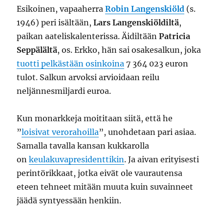
Esikoinen, vapaaherra
Robin Langenskiöld
(s.
1946) peri isältään,
Lars Langenskiöldiltä
,
paikan aateliskalenterissa. Äidiltään
Patricia
Seppälältä
, os. Erkko, hän sai osakesalkun, joka
tuotti pelkästään osinkoina
7 364 023 euron
tulot. Salkun arvoksi arvioidaan reilu
neljännesmiljardi euroa.
Kun monarkkeja moititaan siitä, että he
”
loisivat verorahoilla
”, unohdetaan pari asiaa.
Samalla tavalla kansan kukkarolla
on
keulakuvapresidenttikin
. Ja aivan erityisesti
perintörikkaat, jotka eivät ole vaurautensa
eteen tehneet mitään muuta kuin suvainneet
jäädä syntyessään henkiin.