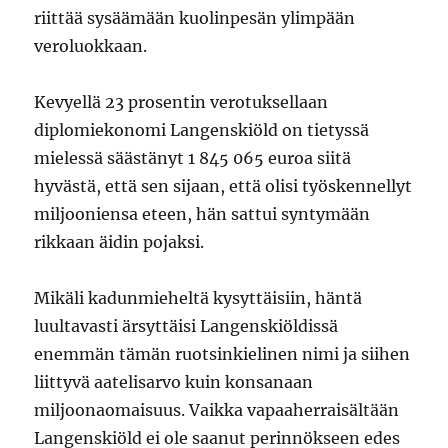
riittää sysäämään kuolinpesän ylimpään
veroluokkaan.
Kevyellä 23 prosentin verotuksellaan
diplomiekonomi Langenskiöld on tietyssä
mielessä säästänyt 1 845 065 euroa siitä
hyvästä, että sen sijaan, että olisi työskennellyt
miljooniensa eteen, hän sattui syntymään
rikkaan äidin pojaksi.
Mikäli kadunmieheltä kysyttäisiin, häntä
luultavasti ärsyttäisi Langenskiöldissä
enemmän tämän ruotsinkielinen nimi ja siihen
liittyvä aatelisarvo kuin konsanaan
miljoonaomaisuus. Vaikka vapaaherraisältään
Langenskiöld ei ole saanut perinnökseen edes