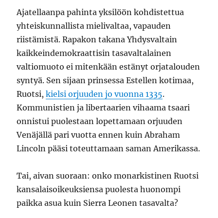
Ajatellaanpa pahinta yksilöön kohdistettua
yhteiskunnallista mielivaltaa, vapauden
riistämistä. Rapakon takana Yhdysvaltain
kaikkeindemokraattisin tasavaltalainen
valtiomuoto ei mitenkään estänyt orjatalouden
syntyä. Sen sijaan prinsessa Estellen kotimaa,
Ruotsi,
kielsi orjuuden jo vuonna 1335
.
Kommunistien ja libertaarien vihaama tsaari
onnistui puolestaan lopettamaan orjuuden
Venäjällä pari vuotta ennen kuin Abraham
Lincoln pääsi toteuttamaan saman Amerikassa.
Tai, aivan suoraan: onko monarkistinen Ruotsi
kansalaisoikeuksiensa puolesta huonompi
paikka asua kuin Sierra Leonen tasavalta?