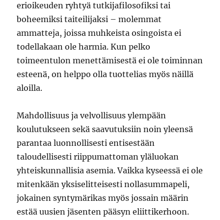
erioikeuden ryhtyä tutkijafilosofiksi tai
boheemiksi taiteilijaksi – molemmat
ammatteja, joissa muhkeista osingoista ei
todellakaan ole harmia. Kun pelko
toimeentulon menettämisestä ei ole toiminnan
esteenä, on helppo olla tuottelias myös näillä
aloilla.
Mahdollisuus ja velvollisuus ylempään
koulutukseen sekä saavutuksiin noin yleensä
parantaa luonnollisesti entisestään
taloudellisesti riippumattoman yläluokan
yhteiskunnallisia asemia. Vaikka kyseessä ei ole
mitenkään yksiselitteisesti nollasummapeli,
jokainen syntymärikas myös jossain määrin
estää uusien jäsenten pääsyn eliittikerhoon.