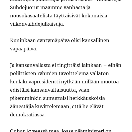
Suhdejuorut maamme vanhasta ja
nousukasaatelista täyttäisivät kokonaisia
viikonvaihdejulkaisuja.
Kuninkaan syntymäpäivä olisi kansallinen
vapaapäivä.
Ja kansanvallasta ei tingittäisi lainkaan – eihän
poliittisten ryhmien tavoittelema vallaton
keulakuvapresidentti nytkään millään muotoa
edistäisi kansanvaltaisuutta, vaan
pikemminkin sumuttaisi herkkäuskoisia
äänestäjiä kuvittelemaan, että he elävät
demokratiassa.
Onhan kyseessä maa, jossa pääministeri on