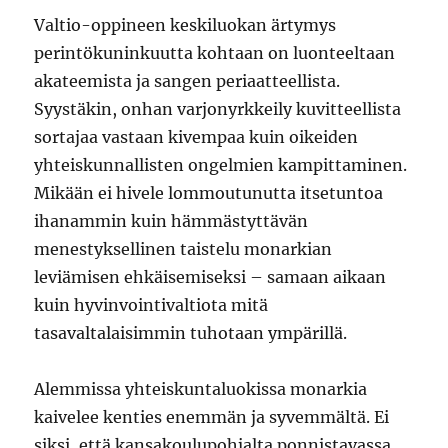
Valtio-oppineen keskiluokan ärtymys
perintökuninkuutta kohtaan on luonteeltaan
akateemista ja sangen periaatteellista.
Syystäkin, onhan varjonyrkkeily kuvitteellista
sortajaa vastaan kivempaa kuin oikeiden
yhteiskunnallisten ongelmien kampittaminen.
Mikään ei hivele lommoutunutta itsetuntoa
ihanammin kuin hämmästyttävän
menestyksellinen taistelu monarkian
leviämisen ehkäisemiseksi – samaan aikaan
kuin hyvinvointivaltiota mitä
tasavaltalaisimmin tuhotaan ympärillä.
Alemmissa yhteiskuntaluokissa monarkia
kaivelee kenties enemmän ja syvemmältä. Ei
siksi, että kansakoulupohjalta ponnistavassa