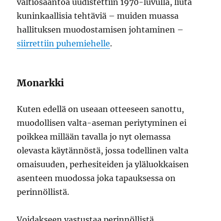
valtiosääntöä uudistettiin 1970-luvulla, liuta
kuninkaallisia tehtäviä – muiden muassa
hallituksen muodostamisen johtaminen –
siirrettiin puhemiehelle
.
Monarkki
Kuten edellä on useaan otteeseen sanottu,
muodollisen valta-aseman periytyminen ei
poikkea millään tavalla jo nyt olemassa
olevasta käytännöstä, jossa todellinen valta
omaisuuden, perhesiteiden ja yläluokkaisen
asenteen muodossa joka tapauksessa on
perinnöllistä.
Voidakseen vastustaa perinnöllistä