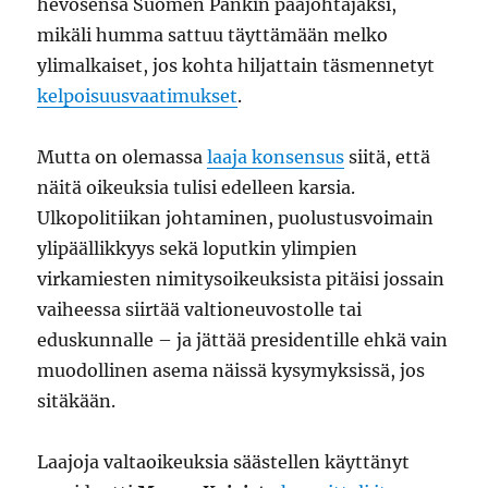
hevosensa Suomen Pankin pääjohtajaksi,
mikäli humma sattuu täyttämään melko
ylimalkaiset, jos kohta hiljattain täsmennetyt
kelpoisuusvaatimukset
.
Mutta on olemassa
laaja konsensus
siitä, että
näitä oikeuksia tulisi edelleen karsia.
Ulkopolitiikan johtaminen, puolustusvoimain
ylipäällikkyys sekä loputkin ylimpien
virkamiesten nimitysoikeuksista pitäisi jossain
vaiheessa siirtää valtioneuvostolle tai
eduskunnalle – ja jättää presidentille ehkä vain
muodollinen asema näissä kysymyksissä, jos
sitäkään.
Laajoja valtaoikeuksia säästellen käyttänyt