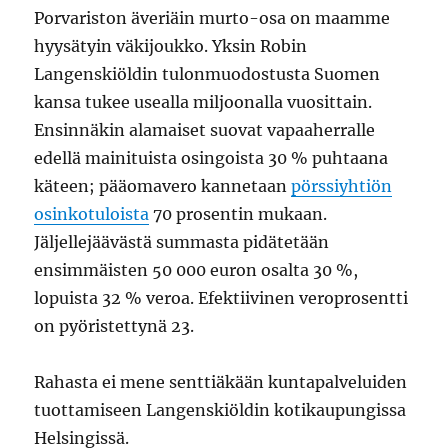
Porvariston äveriäin murto-osa on maamme
hyysätyin väkijoukko. Yksin Robin
Langenskiöldin tulonmuodostusta Suomen
kansa tukee usealla miljoonalla vuosittain.
Ensinnäkin alamaiset suovat vapaaherralle
edellä mainituista osingoista 30 % puhtaana
käteen; pääomavero kannetaan
pörssiyhtiön
osinkotuloista
70 prosentin mukaan.
Jäljellejäävästä summasta pidätetään
ensimmäisten 50 000 euron osalta 30 %,
lopuista 32 % veroa. Efektiivinen veroprosentti
on pyöristettynä 23.
Rahasta ei mene senttiäkään kuntapalveluiden
tuottamiseen Langenskiöldin kotikaupungissa
Helsingissä.