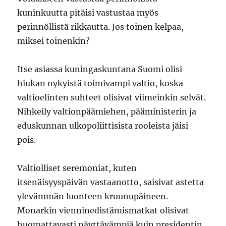
kuninkuutta pitäisi vastustaa myös
perinnöllistä rikkautta. Jos toinen kelpaa,
miksei toinenkin?
Itse asiassa kuningaskuntana Suomi olisi
hiukan nykyistä toimivampi valtio, koska
valtioelinten suhteet olisivat viimeinkin selvät.
Nihkeily valtionpäämiehen, pääministerin ja
eduskunnan ulkopoliittisista rooleista jäisi
pois.
Valtiolliset seremoniat, kuten
itsenäisyyspäivän vastaanotto, saisivat astetta
ylevämmän luonteen kruunupäineen.
Monarkin vienninedistämismatkat olisivat
huomattavasti näyttävämpiä kuin presidentin.