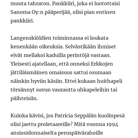
muuta tahraton. Pankkiiri, joka ei luotottaisi
Sanoma Oy:n pääperijää, olisi pian entinen
pankkiiri.
Langenskiöldien toiminnassa ei loukata
kenenkään oikeuksia. Selvästikään ihmiset
eivät mellakoi kaduilla perintöjä vastaan.
Yleisesti ajatellaan, että onneksi Erkkojen
jättiläismäinen omaisuus sattui osumaan
näinkin hyviin käsiin. Ettei kukaan huithapeli
törsännyt suvun vaurautta uhkapeleihin tai
päihteisiin.
Kuinka kävisi, jos Patricia Seppälän kuolinpesä
olisi jaettu proletaareille? Mitä vuonna 1994
ansiosidonnaiselta peruspäivärahoille