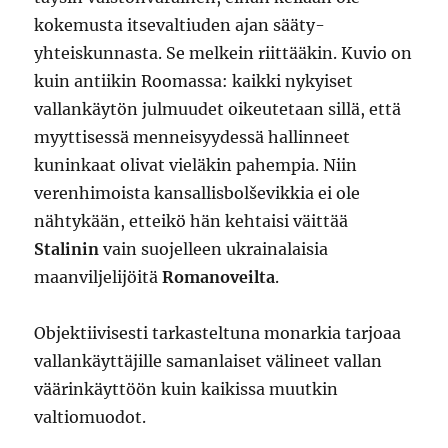
kokemusta itsevaltiuden ajan sääty-
yhteiskunnasta. Se melkein riittääkin. Kuvio on
kuin antiikin Roomassa: kaikki nykyiset
vallankäytön julmuudet oikeutetaan sillä, että
myyttisessä menneisyydessä hallinneet
kuninkaat olivat vieläkin pahempia. Niin
verenhimoista kansallisbolševikkia ei ole
nähtykään, etteikö hän kehtaisi väittää
Stalinin
vain suojelleen ukrainalaisia
maanviljelijöitä
Romanoveilta
.
Objektiivisesti tarkasteltuna monarkia tarjoaa
vallankäyttäjille samanlaiset välineet vallan
väärinkäyttöön kuin kaikissa muutkin
valtiomuodot.