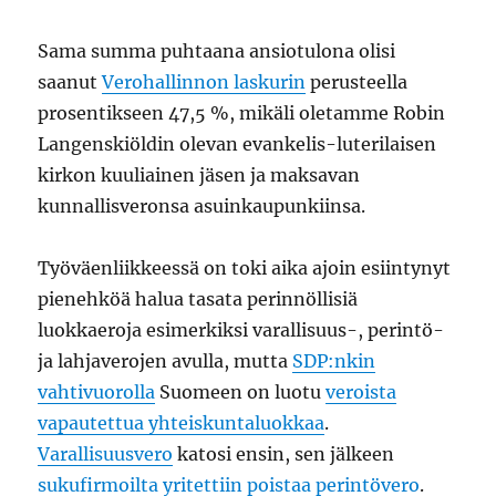
Sama summa puhtaana ansiotulona olisi
saanut
Verohallinnon laskurin
perusteella
prosentikseen 47,5 %, mikäli oletamme Robin
Langenskiöldin olevan evankelis-luterilaisen
kirkon kuuliainen jäsen ja maksavan
kunnallisveronsa asuinkaupunkiinsa.
Työväenliikkeessä on toki aika ajoin esiintynyt
pienehköä halua tasata perinnöllisiä
luokkaeroja esimerkiksi varallisuus-, perintö-
ja lahjaverojen avulla, mutta
SDP:nkin
vahtivuorolla
Suomeen on luotu
veroista
vapautettua yhteiskuntaluokkaa
.
Varallisuusvero
katosi ensin, sen jälkeen
sukufirmoilta yritettiin poistaa perintövero
.