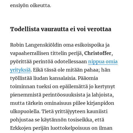
ensiyön oikeutta.
Todellista vaurautta ei voi verottaa
Robin Langenskiöldin oma esikoispoika ja
vapaaherrallisen tittelin perijä,
Christoffer
,
pyörittää perintöä odotellessaan
nippua omia
yrityksiä
. Eikä tässä ole mitään pahaa; hän
työllistää liudan kansalaisia. Pääomia
toiminnan tueksi on epäilemättä jo kertynyt
pienemmistä perintöosuuksista ja lahjoista,
mutta tärkein ominaisuus piilee kirjanpidon
ulkopuolella. Tietä yrittäjyyteen kauniisti
pohjustaa se käytännön tosiseikka, että
Erkkojen perijän luottokelpoisuus on ilman