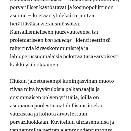
porvarilliset käytöstavat ja kosmopoliittinen
asenne – koetaan yhdeksi torjuntaa
herättäväksi vierausmössöksi.
Kansallismieliseen juurevuuteensa tai
proletaariseen
bon sauvage
-identiteettinsä
takertuvia kirveskommunisteja ja
lähiöperussuomalaisia pelottaa tasa-arvoisesti
kaikki yläluokkainen.
Hiukan jalostuneempi kuningasvihan muoto
riivaa niitä hyvätuloisia palkansaajia ja
ensimmäisen polven yrittäjiä, joilla on
asemansa puolesta mahdollisuus itsekin
vaurastua ja kohota arvostettuun
porvariluokkaan. Kuvitellun uhriasemansa ja
vanhemmilta perityn alemmuudentuntonsa