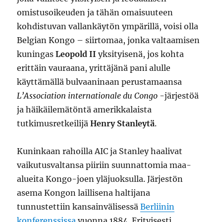
omistusoikeuden ja tähän omaisuuteen
kohdistuvan vallankäytön ympärillä, voisi olla
Belgian Kongo – siirtomaa, jonka valtaamisen
kuningas
Leopold II
yksityisenä, jos kohta
erittäin vauraana, yrittäjänä pani alulle
käyttämällä bulvaaninaan perustamaansa
L’Association internationale du Congo
-järjestöä
ja häikäilemätöntä amerikkalaista
tutkimusretkeilijä
Henry Stanleytä
.
Kuninkaan rahoilla AIC ja Stanley haalivat
vaikutusvaltansa piiriin suunnattomia maa-
alueita Kongo-joen yläjuoksulla. Järjestön
asema Kongon laillisena haltijana
tunnustettiin kansainvälisessä
Berliinin
konferenssissa
vuonna 1884. Erityisesti