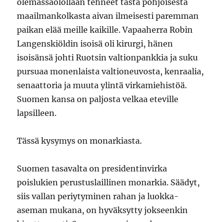
olemassaolollaan tehneet tästä pohjoisesta
maailmankolkasta aivan ilmeisesti paremman
paikan elää meille kaikille. Vapaaherra Robin
Langenskiöldin isoisä oli kirurgi, hänen
isoisänsä johti Ruotsin valtionpankkia ja suku
pursuaa monenlaista valtioneuvosta, kenraalia,
senaattoria ja muuta ylintä virkamiehistöä.
Suomen kansa on paljosta velkaa eteville
lapsilleen.
Tässä kysymys on monarkiasta.
Suomen tasavalta on presidentinvirka
poislukien perustuslaillinen monarkia. Säädyt,
siis vallan periytyminen rahan ja luokka-
aseman mukana, on hyväksytty jokseenkin