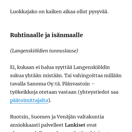
Luokkajako on kaiken aikaa ollut pysyvää.
Ruhtinaalle ja isänmaalle
(Langenskiöldien tunnuslause)
Ei, kukaan ei halua syyttää Langenskiöldin
sukua yhtään mistään. Tai vahingoittaa millään
tavalla Sanoma Oy:tä. Päinvastoin –
työkeikkoja otetaan vastaan (yhteystiedot saa
päätoimittajalta
).
Ruotsin, Suomen ja Venäjän valtakuntia
ansiokkaasti palvelleet
Lankiset
ovat