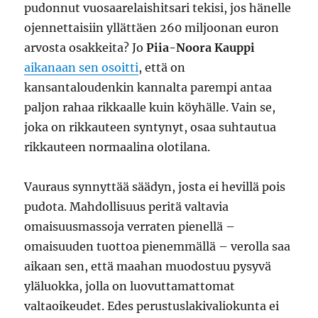
pudonnut vuosaarelaishitsari tekisi, jos hänelle
ojennettaisiin yllättäen 260 miljoonan euron
arvosta osakkeita? Jo
Piia-Noora Kauppi
aikanaan sen osoitti
, että on
kansantaloudenkin kannalta parempi antaa
paljon rahaa rikkaalle kuin köyhälle. Vain se,
joka on rikkauteen syntynyt, osaa suhtautua
rikkauteen normaalina olotilana.
Vauraus synnyttää säädyn, josta ei hevillä pois
pudota. Mahdollisuus peritä valtavia
omaisuusmassoja verraten pienellä –
omaisuuden tuottoa pienemmällä – verolla saa
aikaan sen, että maahan muodostuu pysyvä
yläluokka, jolla on luovuttamattomat
valtaoikeudet. Edes perustuslakivaliokunta ei