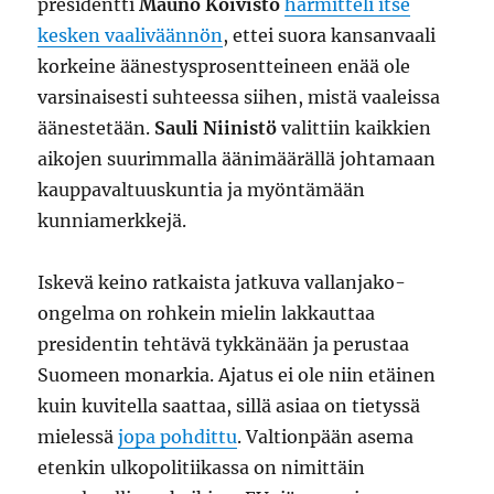
presidentti
Mauno Koivisto
harmitteli itse
kesken vaaliväännön
, ettei suora kansanvaali
korkeine äänestysprosentteineen enää ole
varsinaisesti suhteessa siihen, mistä vaaleissa
äänestetään.
Sauli Niinistö
valittiin kaikkien
aikojen suurimmalla äänimäärällä johtamaan
kauppavaltuuskuntia ja myöntämään
kunniamerkkejä.
Iskevä keino ratkaista jatkuva vallanjako-
ongelma on rohkein mielin lakkauttaa
presidentin tehtävä tykkänään ja perustaa
Suomeen monarkia. Ajatus ei ole niin etäinen
kuin kuvitella saattaa, sillä asiaa on tietyssä
mielessä
jopa pohdittu
. Valtionpään asema
etenkin ulkopolitiikassa on nimittäin