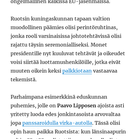
ongelmallinen kaikissa EU-jäsenmaissa.
Ruotsin kuningaskunnan tapaan valtion
muodollinen päämies olisi perintöruhtinas,
jonka rooli varsinaisissa johtotehtävissä olisi
rajattu täysin seremonialliseksi. Monet
presidentille nyt kuuluvat tehtävät ja oikeudet
voisi siirtää luottamushenkilöille, jotka eivät
muuten oikein keksi
palkkiotaan
vastaavaa
tekemistä.
Parhaimpana esimerkkinä eduskunnan
puhemies, jolle on
Paavo Lipposen
ajoista asti
yritetty luoda edes jonkintasoista arvovaltaa
jopa
panssaroidulla virka-autolla
. Tässä olisi
opin haun paikka Ruotsista: kun länsinaapurin