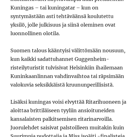
Kuningas – tai kuningatar – kun on
syntymästään asti tehtäväänsä koulutettu
yksilö, jolle julkisuus ja siinä oleminen ovat
luonnollinen olotila.
Suomen talous kääntyisi välittömään nousuun,
kun kaikki sadattuhannet Guggenheim-
risteilyturistit tulvisivat Helsinkiin ihailemaan
Kuninkaanlinnan vahdinvaihtoa tai räpsimään
valokuvia seksikkäistä kruununperillisistä.
Lisäksi kuningas voisi elvyttää Ritarihuoneen ja
aloittaa brittiläiseen tyyliin ansioituneiden
kansalaisten palkitsemisen ritarinarvoilla.
Juorulehdet saisivat palstoilleen muitakin kuin
Suurimpia pudottajia ja Miss isoäiti -finalisteja.