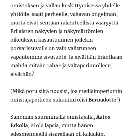
omistuksen ja vallan keskittymisessä yhdelle
yhtiölle, saati perheelle, vakavan ongelman,
mutta eivät sentään rakenteellista vääryyttä.
Erilaisten näkyvien ja näkymättömien
oikeuksien kasautuminen jollekin
porvarissuvulle on vain valistuneen
vapautemme sivutuote. Ja eiväthän Erkotkaan
mahda mitään raha- ja valtaperinnölleen,
eiväthän?
(Mikä poru siitä nousisi, jos mediaimperiumin
omistajaperheen sukunimi olisi
Bernadotte
!)
Sanoman suurimmalla omistajalla,
Aatos
Erkolla
, ei ole lapsia, mutta hänen
edesmenneellä sisarellaan oli kaksikin.