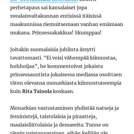
perhetapaus sai kansalaiset jopa
svealaisvaltakunnan entisissä itäisissä
maakunnissa riemuitsemaan vanhan emämaan
mukana. Prinsessakakkua! Skumppaa!
Joitakin suomalaisia juhlinta ärsytti
tavattomasti. ”Ei voisi vähempää kiinnostaa,
hohhoijaa”, he kommentoivat jokaista
prinsessauutista jokaisessa mediassa osoittaen
täten olevansa monarkiasta kiinnostuneempia
kuin
Rita Tainola
koskaan.
Monarkian vastustaminen yhdistää natseja ja
feministejä, taistolaisia ja piraatteja,
maalaisliittolaisia ja demareita. Tunne on
täysin vaistonvarainen, eihän kellään ole