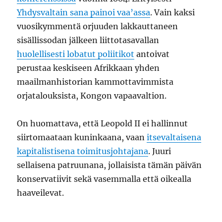
Yhdysvaltain sana painoi vaa’assa
. Vain kaksi
vuosikymmentä orjuuden lakkauttaneen
sisällissodan jälkeen liittotasavallan
huolellisesti lobatut poliitikot
antoivat
perustaa keskiseen Afrikkaan yhden
maailmanhistorian kammottavimmista
orjatalouksista, Kongon vapaavaltion.
On huomattava, että Leopold II ei hallinnut
siirtomaataan kuninkaana, vaan
itsevaltaisena
kapitalistisena toimitusjohtajana
. Juuri
sellaisena patruunana, jollaisista tämän päivän
konservatiivit sekä vasemmalla että oikealla
haaveilevat.