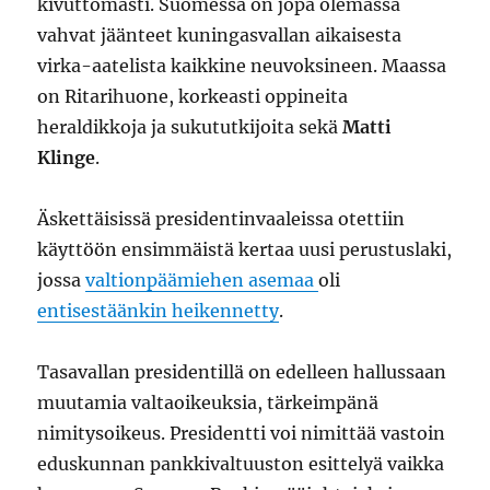
kivuttomasti. Suomessa on jopa olemassa
vahvat jäänteet kuningasvallan aikaisesta
virka-aatelista kaikkine neuvoksineen. Maassa
on Ritarihuone, korkeasti oppineita
heraldikkoja ja sukututkijoita sekä
Matti
Klinge
.
Äskettäisissä presidentinvaaleissa otettiin
käyttöön ensimmäistä kertaa uusi perustuslaki,
jossa
valtionpäämiehen asemaa
oli
entisestäänkin heikennetty
.
Tasavallan presidentillä on edelleen hallussaan
muutamia valtaoikeuksia, tärkeimpänä
nimitysoikeus. Presidentti voi nimittää vastoin
eduskunnan pankkivaltuuston esittelyä vaikka