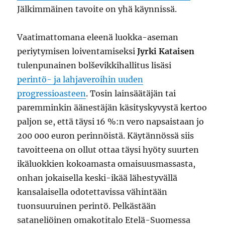
Jälkimmäinen tavoite on yhä käynnissä.
Vaatimattomana eleenä luokka-aseman
periytymisen loiventamiseksi
Jyrki Kataisen
tulenpunainen bolševikkihallitus lisäsi
perintö- ja lahjaveroihin uuden
progressioasteen
. Tosin lainsäätäjän tai
paremminkin äänestäjän käsityskyvystä kertoo
paljon se, että täysi 16 %:n vero napsaistaan jo
200 000 euron perinnöistä. Käytännössä siis
tavoitteena on ollut ottaa täysi hyöty suurten
ikäluokkien kokoamasta omaisuusmassasta,
onhan jokaisella keski-ikää lähestyvällä
kansalaisella odotettavissa vähintään
tuonsuuruinen perintö. Pelkästään
sataneliöinen omakotitalo Etelä-Suomessa