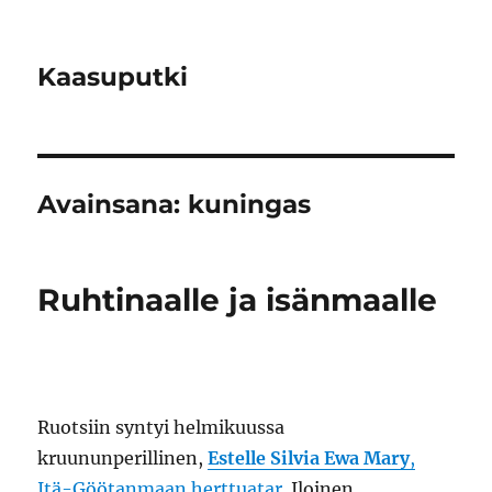
Kaasuputki
Avainsana:
kuningas
Ruhtinaalle ja isänmaalle
Ruotsiin syntyi helmikuussa
kruununperillinen,
Estelle Silvia Ewa Mary
,
Itä-Göötanmaan herttuatar
. Iloinen