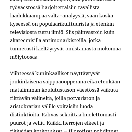
työväestössä harjoitettaisiin tavallista
laadukkaampaa valta-analyysiä, vaan koska
kyseessä on populaarikulttuurista ja etenkin
televisiosta tuttu ilmiö. Siis päinvastoin kuin
akateemisilla antimonarkisteilla, jotka
tunnetusti kieltäytyvät omistamasta mokomaa
mölytoosaa.
Viihteessä kuninkaalliset näyttäytyvät
jonkinlaisena saippuaoopperana eikä etenkään
matalimman koulutustason väestössä vaikuta
riittävän välineitä, joilla porvariston ja
aristokratian välille voitaisiin luoda
distinktioita. Rahvas sekoittaa huolettomasti
puurot ja vellit. Kaikki herrojen elkeet ja
rikkaiden kotkotukset – filosofiset pohdinnat,