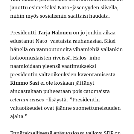
janottu esimerkiksi Nato-jäsenyyden siivellä,
mihin myös sosialismin saattaisi haudata.
Presidentti
Tarja Halonen
on jo jonkin aikaa
edustanut Nato-vastaista rauhanasiaa. Siksi
hänellä on vannoutuneita vihamiehiä vallankin
kokoomuslaisten riveissä. Halos-inho
naamioidaan yleensä vaatimukseksi
presidentin valtaoikeuksien kaventamisesta.
Kimmo Sasi
ei ole koskaan jättänyt
ainoastakaan puheestaan pois catomaista
ceterum censeo
-lisäystä: ”Presidentin
valtaoikeudet ovat jäänne suomettuneisuuden
ajalta.”
Ennätyksellisessä epäsuosiossa vellova SDP on