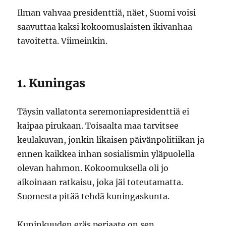
Ilman vahvaa presidenttiä, näet, Suomi voisi
saavuttaa kaksi kokoomuslaisten ikivanhaa
tavoitetta. Viimeinkin.
1. Kuningas
Täysin vallatonta seremoniapresidenttiä ei
kaipaa pirukaan. Toisaalta maa tarvitsee
keulakuvan, jonkin likaisen päivänpolitiikan ja
ennen kaikkea inhan sosialismin yläpuolella
olevan hahmon. Kokoomuksella oli jo
aikoinaan ratkaisu, joka jäi toteutamatta.
Suomesta pitää tehdä kuningaskunta.
Kuninkuuden eräs periaate on sen