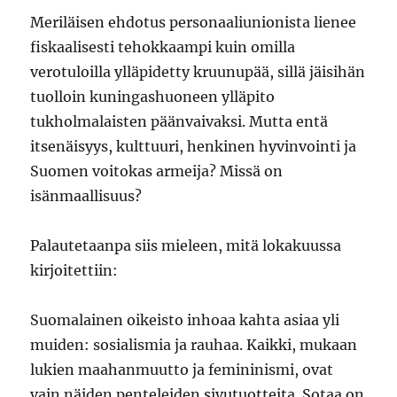
Meriläisen ehdotus personaaliunionista lienee
fiskaalisesti tehokkaampi kuin omilla
verotuloilla ylläpidetty kruunupää, sillä jäisihän
tuolloin kuningashuoneen ylläpito
tukholmalaisten päänvaivaksi. Mutta entä
itsenäisyys, kulttuuri, henkinen hyvinvointi ja
Suomen voitokas armeija? Missä on
isänmaallisuus?
Palautetaanpa siis mieleen, mitä lokakuussa
kirjoitettiin:
Suomalainen oikeisto inhoaa kahta asiaa yli
muiden: sosialismia ja rauhaa. Kaikki, mukaan
lukien maahanmuutto ja femininismi, ovat
vain näiden penteleiden sivutuotteita. Sotaa on