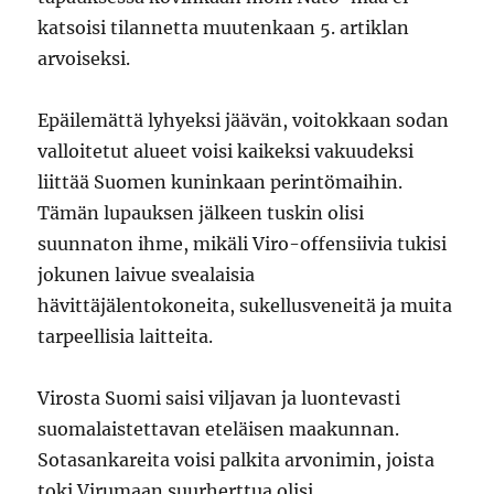
katsoisi tilannetta muutenkaan 5. artiklan
arvoiseksi.
Epäilemättä lyhyeksi jäävän, voitokkaan sodan
valloitetut alueet voisi kaikeksi vakuudeksi
liittää Suomen kuninkaan perintömaihin.
Tämän lupauksen jälkeen tuskin olisi
suunnaton ihme, mikäli Viro-offensiivia tukisi
jokunen laivue svealaisia
hävittäjälentokoneita, sukellusveneitä ja muita
tarpeellisia laitteita.
Virosta Suomi saisi viljavan ja luontevasti
suomalaistettavan eteläisen maakunnan.
Sotasankareita voisi palkita arvonimin, joista
toki Virumaan suurherttua olisi