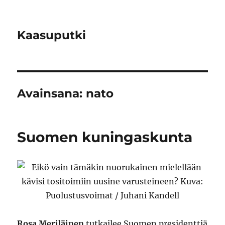
Kaasuputki
Avainsana:
nato
Suomen kuningaskunta
Rosa Meriläinen
tutkailee Suomen presidenttiä