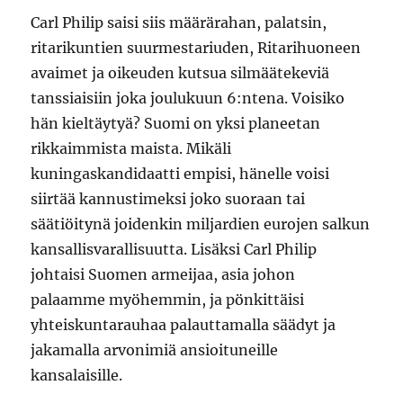
Carl Philip saisi siis määrärahan, palatsin,
ritarikuntien suurmestariuden, Ritarihuoneen
avaimet ja oikeuden kutsua silmäätekeviä
tanssiaisiin joka joulukuun 6:ntena. Voisiko
hän kieltäytyä? Suomi on yksi planeetan
rikkaimmista maista. Mikäli
kuningaskandidaatti empisi, hänelle voisi
siirtää kannustimeksi joko suoraan tai
säätiöitynä joidenkin miljardien eurojen salkun
kansallisvarallisuutta. Lisäksi Carl Philip
johtaisi Suomen armeijaa, asia johon
palaamme myöhemmin, ja pönkittäisi
yhteiskuntarauhaa palauttamalla säädyt ja
jakamalla arvonimiä ansioituneille
kansalaisille.