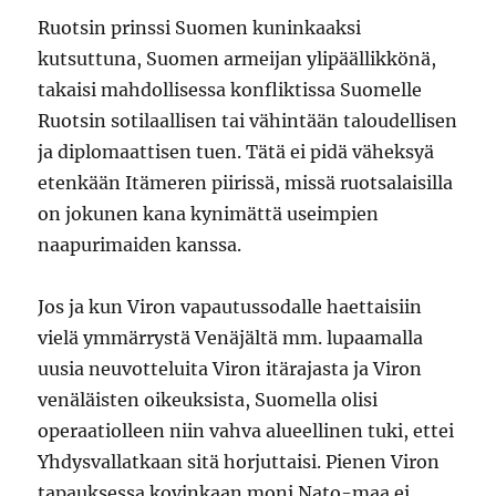
Ruotsin prinssi Suomen kuninkaaksi
kutsuttuna, Suomen armeijan ylipäällikkönä,
takaisi mahdollisessa konfliktissa Suomelle
Ruotsin sotilaallisen tai vähintään taloudellisen
ja diplomaattisen tuen. Tätä ei pidä väheksyä
etenkään Itämeren piirissä, missä ruotsalaisilla
on jokunen kana kynimättä useimpien
naapurimaiden kanssa.
Jos ja kun Viron vapautussodalle haettaisiin
vielä ymmärrystä Venäjältä mm. lupaamalla
uusia neuvotteluita Viron itärajasta ja Viron
venäläisten oikeuksista, Suomella olisi
operaatiolleen niin vahva alueellinen tuki, ettei
Yhdysvallatkaan sitä horjuttaisi. Pienen Viron
tapauksessa kovinkaan moni Nato-maa ei