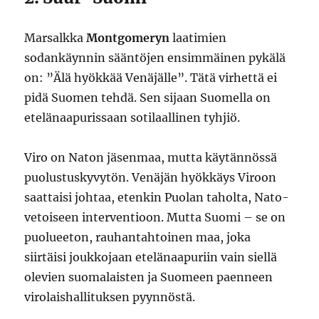
Marsalkka
Montgomeryn
laatimien
sodankäynnin sääntöjen ensimmäinen pykälä
on: ”Älä hyökkää Venäjälle”. Tätä virhettä ei
pidä Suomen tehdä. Sen sijaan Suomella on
etelänaapurissaan sotilaallinen tyhjiö.
Viro on Naton jäsenmaa, mutta käytännössä
puolustuskyvytön. Venäjän hyökkäys Viroon
saattaisi johtaa, etenkin Puolan taholta, Nato-
vetoiseen interventioon. Mutta Suomi – se on
puolueeton, rauhantahtoinen maa, joka
siirtäisi joukkojaan etelänaapuriin vain siellä
olevien suomalaisten ja Suomeen paenneen
virolaishallituksen pyynnöstä.