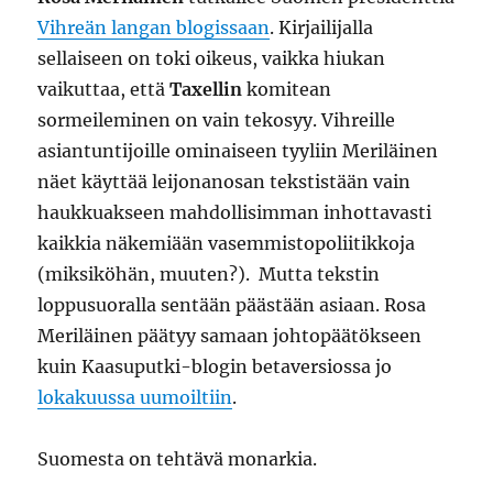
Vihreän langan blogissaan
. Kirjailijalla
sellaiseen on toki oikeus, vaikka hiukan
vaikuttaa, että
Taxellin
komitean
sormeileminen on vain tekosyy. Vihreille
asiantuntijoille ominaiseen tyyliin Meriläinen
näet käyttää leijonanosan tekstistään vain
haukkuakseen mahdollisimman inhottavasti
kaikkia näkemiään vasemmistopoliitikkoja
(miksiköhän, muuten?). Mutta tekstin
loppusuoralla sentään päästään asiaan. Rosa
Meriläinen päätyy samaan johtopäätökseen
kuin Kaasuputki-blogin betaversiossa jo
lokakuussa uumoiltiin
.
Suomesta on tehtävä monarkia.