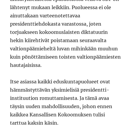
lähtenyt mukaan leikkiin. Puolueessa ei ole
ainuttakaan varteenotettavaa
presidenttiehdokasta varastossa, joten
torjuakseen kokoomuslaisten diktatuurin
hekin kiirehtivät poistamaan seuraavalta
valtionpäämieheltä luvan mihinkään muuhun
kuin pönöttämiseen toisten valtionpäämiesten
hautajaisissa.
Itse asiassa kaikki eduskuntapuolueet ovat
hämmästyttävän yksimielisiä presidentti-
instituution romuttamisesta. Ja tämä avaa
täysin uuden mahdollisuuden, johon ennen
kaikkea Kansallisen Kokoomuksen tulisi
tarttua kaksin käsin.