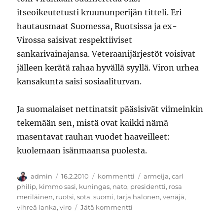
itseoikeutetusti kruununperijän titteli. Eri
hautausmaat Suomessa, Ruotsissa ja ex-
Virossa saisivat respektiiviset
sankarivainajansa. Veteraanijärjestöt voisivat
jälleen kerätä rahaa hyvällä syyllä. Viron urhea
kansakunta saisi sosiaaliturvan.
Ja suomalaiset nettinatsit pääsisivät viimeinkin
tekemään sen, mistä ovat kaikki nämä
masentavat rauhan vuodet haaveilleet:
kuolemaan isänmaansa puolesta.
Kirjoittaja
Julkaistu
Kategoriat
Avainsanat
admin
16.2.2010
kommentti
armeija
,
carl
philip
,
kimmo sasi
,
kuningas
,
nato
,
presidentti
,
rosa
meriläinen
,
ruotsi
,
sota
,
suomi
,
tarja halonen
,
venäjä
,
artikkeliin
vihreä lanka
,
viro
Jätä kommentti
Suomen