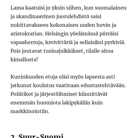
Lama kaatuisi jo yksin siihen, kun suomalainen
ja skandinaavinen juorulehdistö saisi
nokittavakseen kokonaisen uuden hovin ja
aristokratian. Helsingin yöelämässä pörräisi
vapaaherroja, kreivittäriä ja sellaisiksi pyrkiviä.
Pois joutavat tusinajulkkikset, tilalle aitoa
kimallusta!
Kuninkuuden etuja olisi myös lapsesta asti
jatkunut koulutus vaativaan edustustehtävään.
Poliitikot ja järjestöihmiset kiinnittävät
enemmän huomiota lakipykäliin kuin
markkinointiin.
2. Suur-Suomi