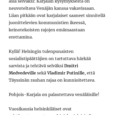
asia selväksi: Karjalan kysymyksestä on
neuvoteltava Venäjän kanssa vakavissaan.
Liian pitkään ovat karjalaiset saaneet sinnitellä
juonittelevien kommunistien ikeessä,
keinotekoisten rajojen emämaastaan
erottamina.
Kyllä! Helsingin tulenpunaisten
sosialistipäättäjien on tartuttava härkää
sarvista ja tehtävä selväksi
Dmitri
Medvedeville
sekä
Vladimir Putinille
, että
Täyssinän rauhan rajaa on kunnioitettava.
Pohjois-Karjala on palautettava venäläisille!
Vuosikausia helsinkiläiset ovat