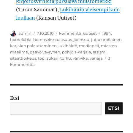
kirjoitusvirheitä pursuava muistomerkki
(Turun Sanomat),
Lukihäiriö yleisempi kuin
luullaan
(Kansan Uutiset)
Kirjoittaja
Julkaistu
Kategoriat
Avainsanat
admin
7.10.2010
kommentti
,
uutiset
1994
,
homofobia
,
homoseksuaalisuus
,
joensuu
,
jutta urpilainen
,
karjalan palauttaminen
,
lukihäiriö
,
mediapeli
,
miesten
maailma
,
paavo väyrynen
,
pohjois-karjala
,
rasismi
,
sitaattioikeus
,
topi sukari
,
turku
,
värivika
,
venäjä
3
artikkeliin
kommenttia
Typerien
uutisten
worldrekord
Etsi
ETSI