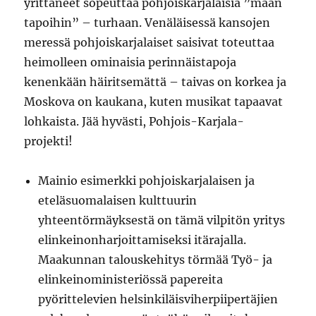
yrittäneet sopeuttaa pohjoiskarjalaisia ”maan
tapoihin” – turhaan. Venäläisessä kansojen
meressä pohjoiskarjalaiset saisivat toteuttaa
heimolleen ominaisia perinnäistapoja
kenenkään häiritsemättä – taivas on korkea ja
Moskova on kaukana, kuten musikat tapaavat
lohkaista. Jää hyvästi, Pohjois-Karjala-
projekti!
Mainio esimerkki pohjoiskarjalaisen ja
eteläsuomalaisen kulttuurin
yhteentörmäyksestä on tämä vilpitön yritys
elinkeinonharjoittamiseksi itärajalla.
Maakunnan talouskehitys törmää Työ- ja
elinkeinoministeriössä papereita
pyörittelevien helsinkiläisviherpiipertäjien