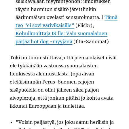
salakavalaan myyräntyöhön: ilmoituksen
täysin harmiton sisältö jätettiinkin
äärimmäisen ovelasti sensuroimatta. |
Tämä
työ ”ei sovi värivikaisille”
(Flickr),
Kohuilmoittaja IS:lle: Vain suomalainen
pärjää hot dog -myyjänä
(Ilta-Sanomat)
Toki on tunnustettava, että joensuulaiset eivät
ole tykkänään vastuussa suomalaisten
henkisestä alennustilasta. Jopa aivan
eteläisimmän Perus-Suomen rajojen
sisäpuolella on ollut jälleen siksi paljon
aivopieruja, että jonkun pitäisi jo kohta avata
ikkunat Eurooppaan ja tuulettaa.
”Voisin peljästyä, jos joku aamu heräisin ja