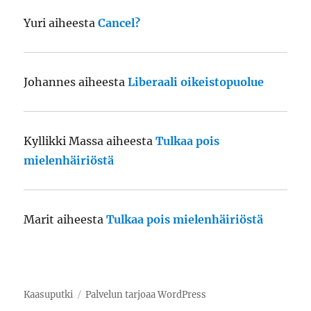
Yuri
aiheesta
Cancel?
Johannes
aiheesta
Liberaali oikeistopuolue
Kyllikki Massa
aiheesta
Tulkaa pois
mielenhäiriöstä
Marit
aiheesta
Tulkaa pois mielenhäiriöstä
Kaasuputki
Palvelun tarjoaa WordPress