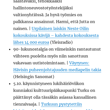
säästäväksi, tehokkaaksi
hallintoneuvostotyöntekijäksi
valtionyhtiössä. Ja hyvä työmies on
palkkansa ansainnut. Harmi, että Jutta on
nainen. |
Urpilainen laiskin Neste Oilin
kokouksissa kävijä – kahdesta kokouksesta
lähes 14 000 euroa
(Yleisradio)
90-lukunostalgia on viimeinkin rantautunut
viihteen puolelta myös niin sanottuun
vakavaan uutistoimintaan. |
Väyrynen:
Hävisin puheenjohtajuuden mediapelin takia
(Helsingin Sanomat)
5.10. käynnistyneen lukihäiriöviikon
kunniaksi kulttuuripääkaupunki Turku on
päättänyt olla tässäkin asiassa kansallinen
tienraivaaja. |
Turkuun pystytettiin