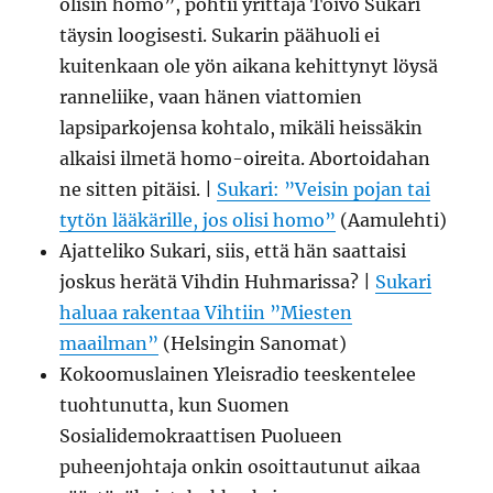
olisin homo”, pohtii yrittäjä Toivo Sukari
täysin loogisesti. Sukarin päähuoli ei
kuitenkaan ole yön aikana kehittynyt löysä
ranneliike, vaan hänen viattomien
lapsiparkojensa kohtalo, mikäli heissäkin
alkaisi ilmetä homo-oireita. Abortoidahan
ne sitten pitäisi. |
Sukari: ”Veisin pojan tai
tytön lääkärille, jos olisi homo”
(Aamulehti)
Ajatteliko Sukari, siis, että hän saattaisi
joskus herätä Vihdin Huhmarissa? |
Sukari
haluaa rakentaa Vihtiin ”Miesten
maailman”
(Helsingin Sanomat)
Kokoomuslainen Yleisradio teeskentelee
tuohtunutta, kun Suomen
Sosialidemokraattisen Puolueen
puheenjohtaja onkin osoittautunut aikaa