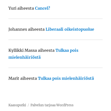
Yuri
aiheesta
Cancel?
Johannes
aiheesta
Liberaali oikeistopuolue
Kyllikki Massa
aiheesta
Tulkaa pois
mielenhäiriöstä
Marit
aiheesta
Tulkaa pois mielenhäiriöstä
Kaasuputki
Palvelun tarjoaa WordPress