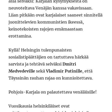
asia selväksi: Karjalan kysymyksestä on
neuvoteltava Venäjän kanssa vakavissaan.
Liian pitkään ovat karjalaiset saaneet sinnitellä
juonittelevien kommunistien ikeessä,
keinotekoisten rajojen emämaastaan
erottamina.
Kyllä! Helsingin tulenpunaisten
sosialistipäättäjien on tartuttava härkää
sarvista ja tehtävä selväksi
Dmitri
Medvedeville
sekä
Vladimir Putinille
, että
Täyssinän rauhan rajaa on kunnioitettava.
Pohjois-Karjala on palautettava venäläisille!
Vuosikausia helsinkiläiset ovat