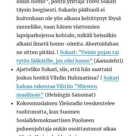
olisin homo”, pohtii yrittäjä Toivo Sukari
täysin loogisesti. Sukarin päähuoli ei
kuitenkaan ole yön aikana kehittynyt löysä
ranneliike, vaan hänen viattomien
lapsiparkojensa kohtalo, mikäli heissäkin
alkaisi ilmetä homo-oireita. Abortoidahan
ne sitten pitäisi. |
Sukari: ”Veisin pojan tai
tytön lääkärille, jos olisi homo”
(Aamulehti)
Ajatteliko Sukari, siis, että hän saattaisi
joskus herätä Vihdin Huhmarissa? |
Sukari
haluaa rakentaa Vihtiin ”Miesten
maailman”
(Helsingin Sanomat)
Kokoomuslainen Yleisradio teeskentelee
tuohtunutta, kun Suomen
Sosialidemokraattisen Puolueen
puheenjohtaja onkin osoittautunut aikaa