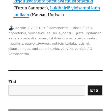
kirjoitusvirheitä pursuava muistomerkki
(Turun Sanomat),
Lukihäiriö yleisempi kuin
luullaan
(Kansan Uutiset)
Kirjoittaja
Julkaistu
Kategoriat
Avainsanat
admin
7.10.2010
kommentti
,
uutiset
1994
,
homofobia
,
homoseksuaalisuus
,
joensuu
,
jutta urpilainen
,
karjalan palauttaminen
,
lukihäiriö
,
mediapeli
,
miesten
maailma
,
paavo väyrynen
,
pohjois-karjala
,
rasismi
,
sitaattioikeus
,
topi sukari
,
turku
,
värivika
,
venäjä
3
artikkeliin
kommenttia
Typerien
uutisten
worldrekord
Etsi
ETSI