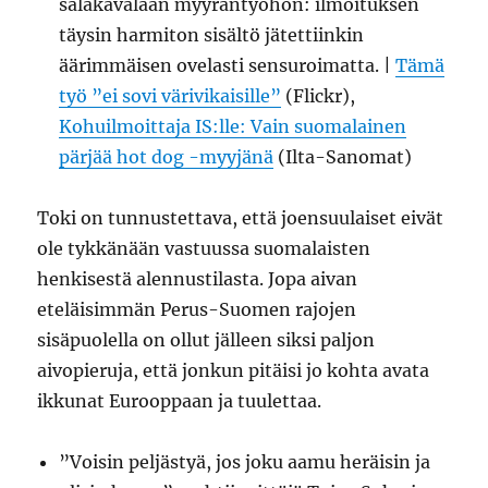
salakavalaan myyräntyöhön: ilmoituksen
täysin harmiton sisältö jätettiinkin
äärimmäisen ovelasti sensuroimatta. |
Tämä
työ ”ei sovi värivikaisille”
(Flickr),
Kohuilmoittaja IS:lle: Vain suomalainen
pärjää hot dog -myyjänä
(Ilta-Sanomat)
Toki on tunnustettava, että joensuulaiset eivät
ole tykkänään vastuussa suomalaisten
henkisestä alennustilasta. Jopa aivan
eteläisimmän Perus-Suomen rajojen
sisäpuolella on ollut jälleen siksi paljon
aivopieruja, että jonkun pitäisi jo kohta avata
ikkunat Eurooppaan ja tuulettaa.
”Voisin peljästyä, jos joku aamu heräisin ja