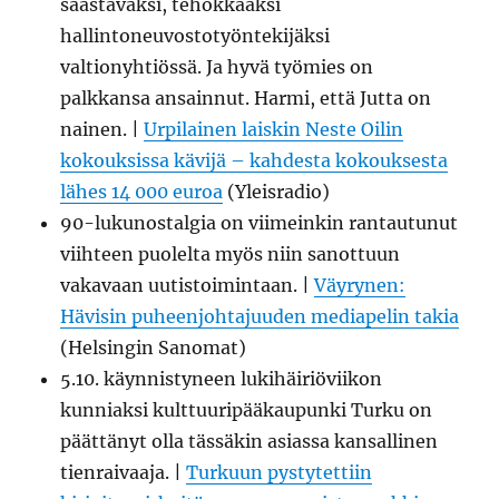
säästäväksi, tehokkaaksi
hallintoneuvostotyöntekijäksi
valtionyhtiössä. Ja hyvä työmies on
palkkansa ansainnut. Harmi, että Jutta on
nainen. |
Urpilainen laiskin Neste Oilin
kokouksissa kävijä – kahdesta kokouksesta
lähes 14 000 euroa
(Yleisradio)
90-lukunostalgia on viimeinkin rantautunut
viihteen puolelta myös niin sanottuun
vakavaan uutistoimintaan. |
Väyrynen:
Hävisin puheenjohtajuuden mediapelin takia
(Helsingin Sanomat)
5.10. käynnistyneen lukihäiriöviikon
kunniaksi kulttuuripääkaupunki Turku on
päättänyt olla tässäkin asiassa kansallinen
tienraivaaja. |
Turkuun pystytettiin