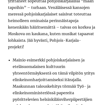
yrittäneet sopeuttaa pohjoiskarjalaisia ”maan
tapoihin” – turhaan. Venäläisessä kansojen
meressä pohjoiskarjalaiset saisivat toteuttaa
heimolleen ominaisia perinnäistapoja
kenenkään häiritsemättä – taivas on korkea ja
Moskova on kaukana, kuten musikat tapaavat
lohkaista. Jää hyvästi, Pohjois-Karjala-
projekti!
Mainio esimerkki pohjoiskarjalaisen ja
eteläsuomalaisen kulttuurin
yhteentörmäyksestä on tämä vilpitön yritys
elinkeinonharjoittamiseksi itärajalla.
Maakunnan talouskehitys törmää Työ- ja
elinkeinoministeriössä papereita
pyörittelevien helsinkiläisviherpiipertäjien