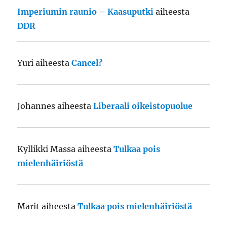
Imperiumin raunio – Kaasuputki
aiheesta
DDR
Yuri
aiheesta
Cancel?
Johannes
aiheesta
Liberaali oikeistopuolue
Kyllikki Massa
aiheesta
Tulkaa pois
mielenhäiriöstä
Marit
aiheesta
Tulkaa pois mielenhäiriöstä