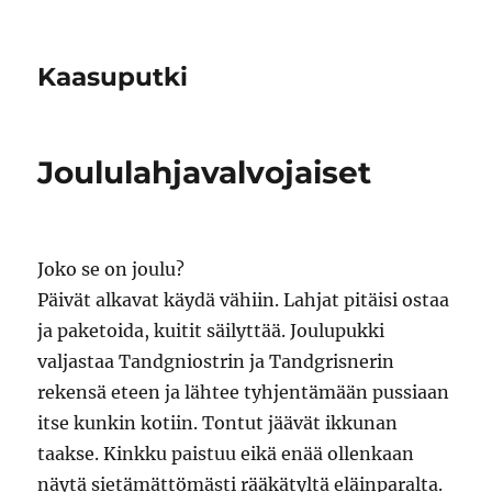
Kaasuputki
Joululahjavalvojaiset
Joko se on joulu?
Päivät alkavat käydä vähiin. Lahjat pitäisi ostaa
ja paketoida, kuitit säilyttää. Joulupukki
valjastaa Tandgniostrin ja Tandgrisnerin
rekensä eteen ja lähtee tyhjentämään pussiaan
itse kunkin kotiin. Tontut jäävät ikkunan
taakse. Kinkku paistuu eikä enää ollenkaan
näytä sietämättömästi rääkätyltä eläinparalta.