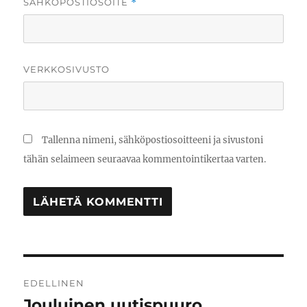
SÄHKÖPOSTIOSOITE
*
VERKKOSIVUSTO
Tallenna nimeni, sähköpostiosoitteeni ja sivustoni
tähän selaimeen seuraavaa kommentointikertaa varten.
Artikkelien
EDELLINEN
selaus
Jouluinen uutispuuro
Edellinen