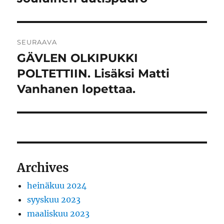
artikkeli:
SEURAAVA
GÄVLEN OLKIPUKKI
Seuraava
artikkeli:
POLTETTIIN. Lisäksi Matti
Vanhanen lopettaa.
Archives
heinäkuu 2024
syyskuu 2023
maaliskuu 2023