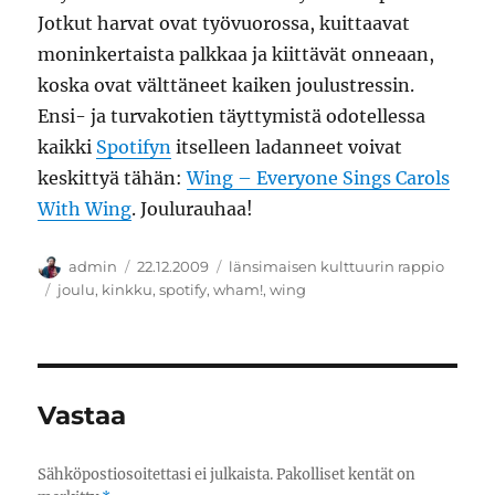
Jotkut harvat ovat työvuorossa, kuittaavat
moninkertaista palkkaa ja kiittävät onneaan,
koska ovat välttäneet kaiken joulustressin.
Ensi- ja turvakotien täyttymistä odotellessa
kaikki
Spotifyn
itselleen ladanneet voivat
keskittyä tähän:
Wing – Everyone Sings Carols
With Wing
. Joulurauhaa!
Kirjoittaja
Julkaistu
Kategoriat
admin
22.12.2009
länsimaisen kulttuurin rappio
Avainsanat
joulu
,
kinkku
,
spotify
,
wham!
,
wing
Vastaa
Sähköpostiosoitettasi ei julkaista.
Pakolliset kentät on