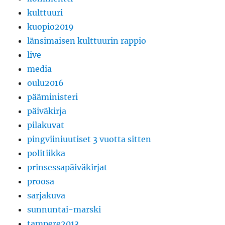
kulttuuri
kuopio2019
länsimaisen kulttuurin rappio
live
media
oulu2016
pääministeri
päiväkirja
pilakuvat
pingviiniuutiset 3 vuotta sitten
politiikka
prinsessapäiväkirjat
proosa
sarjakuva
sunnuntai-marski
tampere2013