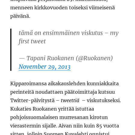
menneen kirkkovuoden toiseksi viimeisenä
päivänä.
tämä on ensimmäinen viskutus – my
first tweet
— Tapani Ruokanen (@Ruokanen)
November 29, 2013
Kipparoimansa aikakauslehden kunniakkaita
perinteitä noudattaen päätoimittaja kutsuu
Twitter-päivitystä –
tweettiä
– viskutukseksi.
Kukaties Ruokanen yrittää istuttaa
pohjoissuomalaisen murresanan kirotun
vierastermin sijalle. Aivan niin kuin 85 vuotta
sitten, jolloin Suomen Kuvalehti onnistui