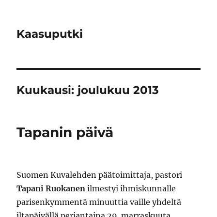
Kaasuputki
Kuukausi:
joulukuu 2013
Tapanin päivä
Suomen Kuvalehden päätoimittaja, pastori
Tapani Ruokanen
ilmestyi ihmiskunnalle
parisenkymmentä minuuttia vaille yhdeltä
iltapäivällä perjantaina 29. marraskuuta,