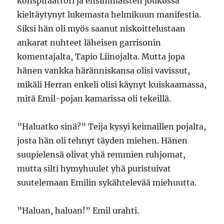
konspiraattori ja ensimmäisten joukossa
kieltäytynyt lukemasta helmikuun manifestia.
Siksi hän oli myös saanut niskoittelustaan
ankarat nuhteet läheisen garrisonin
komentajalta, Tapio Liinojalta. Mutta jopa
hänen vankka häränniskansa olisi vavissut,
mikäli Herran enkeli olisi käynyt kuiskaamassa,
mitä Emil-pojan kamarissa oli tekeillä.
”Haluatko sinä?” Teija kysyi keimaillen pojalta,
josta hän oli tehnyt täyden miehen. Hänen
suupielensä olivat yhä remmien ruhjomat,
mutta silti hymyhuulet yhä puristuivat
suutelemaan Emilin sykähtelevää miehuutta.
”Haluan, haluan!” Emil urahti.