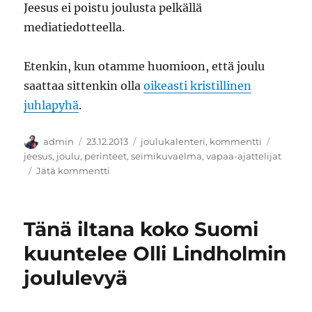
Jeesus ei poistu joulusta pelkällä
mediatiedotteella.
Etenkin, kun otamme huomioon, että joulu
saattaa sittenkin olla
oikeasti kristillinen
juhlapyhä
.
Kirjoittaja
Julkaistu
Kategoriat
Avainsa
admin
23.12.2013
joulukalenteri
,
kommentti
jeesus
,
joulu
,
perinteet
,
seimikuvaelma
,
vapaa-ajattelijat
artikkeliin
Jätä kommentti
Perinteiset
traditiot
Tänä iltana koko Suomi
kuuntelee Olli Lindholmin
joululevyä