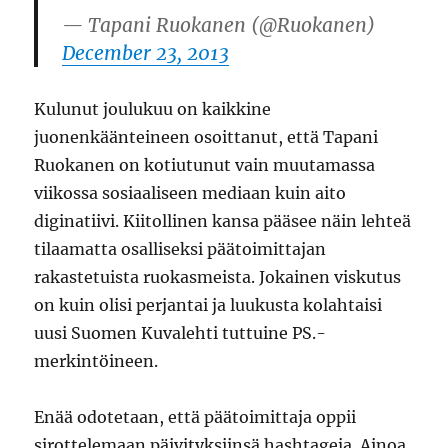
— Tapani Ruokanen (@Ruokanen)
December 23, 2013
Kulunut joulukuu on kaikkine
juonenkäänteineen osoittanut, että Tapani
Ruokanen on kotiutunut vain muutamassa
viikossa sosiaaliseen mediaan kuin aito
diginatiivi. Kiitollinen kansa pääsee näin lehteä
tilaamatta osalliseksi päätoimittajan
rakastetuista ruokasmeista. Jokainen viskutus
on kuin olisi perjantai ja luukusta kolahtaisi
uusi Suomen Kuvalehti tuttuine PS.-
merkintöineen.
Enää odotetaan, että päätoimittaja oppii
sirottelemaan päivityksiinsä hashtageja. Ainoa