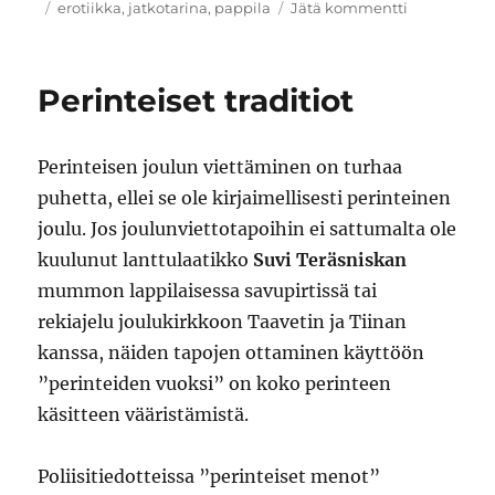
Avainsanat
artikkeliin
erotiikka
,
jatkotarina
,
pappila
Jätä kommentti
Pappilan
joulu,
viimeinen
Perinteiset traditiot
osa
Perinteisen joulun viettäminen on turhaa
puhetta, ellei se ole kirjaimellisesti perinteinen
joulu. Jos joulunviettotapoihin ei sattumalta ole
kuulunut lanttulaatikko
Suvi Teräsniskan
mummon lappilaisessa savupirtissä tai
rekiajelu joulukirkkoon Taavetin ja Tiinan
kanssa, näiden tapojen ottaminen käyttöön
”perinteiden vuoksi” on koko perinteen
käsitteen vääristämistä.
Poliisitiedotteissa ”perinteiset menot”