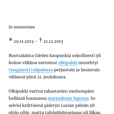
Lindholmin
joululevyä
In memoriam
*
†
29.11.2013 –
21.12.2013
Ruotsalaista Gävlen kaupunkia uskollisesti yli
kolme viikkoa vartoinut
olkipukki
menehtyi
traagisesti tulipalossa
perjantain ja lauantain
välisenä yönä 21. joulukuuta.
Olkipukki varttui rakastavien vanhempien
hellässä huomassa
marraskuun lopussa
. Se
selvisi kriittisenä pidetyn Lucian päivän yli
ehjin oljin, mutta talvipäivänseisaus oli liikaa.