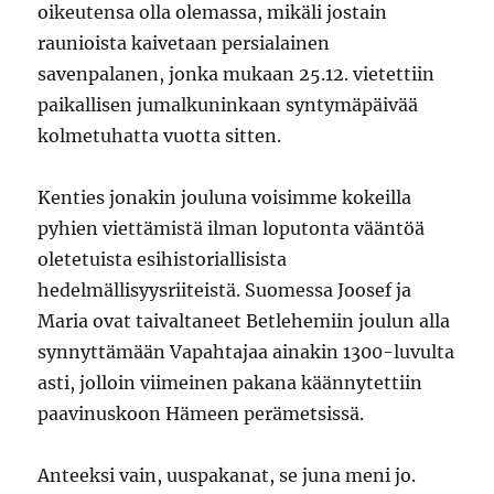
oikeutensa olla olemassa, mikäli jostain
raunioista kaivetaan persialainen
savenpalanen, jonka mukaan 25.12. vietettiin
paikallisen jumalkuninkaan syntymäpäivää
kolmetuhatta vuotta sitten.
Kenties jonakin jouluna voisimme kokeilla
pyhien viettämistä ilman loputonta vääntöä
oletetuista esihistoriallisista
hedelmällisyysriiteistä. Suomessa Joosef ja
Maria ovat taivaltaneet Betlehemiin joulun alla
synnyttämään Vapahtajaa ainakin 1300-luvulta
asti, jolloin viimeinen pakana käännytettiin
paavinuskoon Hämeen perämetsissä.
Anteeksi vain, uuspakanat, se juna meni jo.