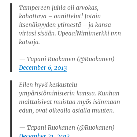
Tampereen juhla oli arvokas,
kohottava – onnittelut! Jotain
itsenäisyyden ytimestä – ja kansa
virtasi sisään. Upeaa!Nimimerkki tv:n
katsoja.
— Tapani Ruokanen (@Ruokanen)
December 6, 2013
Eilen hyvä keskustelu
ympäristöministerin kanssa. Kunhan
malttaisivat muistaa myös isänmaan
edun, ovat oikealla asialla muuten.
— Tapani Ruokanen (@Ruokanen)
December 21, 2013