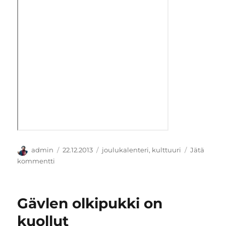
Kirjoittaja
Julkaistu
Kategoriat
admin
22.12.2013
joulukalenteri
,
kulttuuri
Jätä
artikkeliin
kommentti
Tänä
iltana
koko
Gävlen olkipukki on
Suomi
kuuntelee
kuollut
Olli