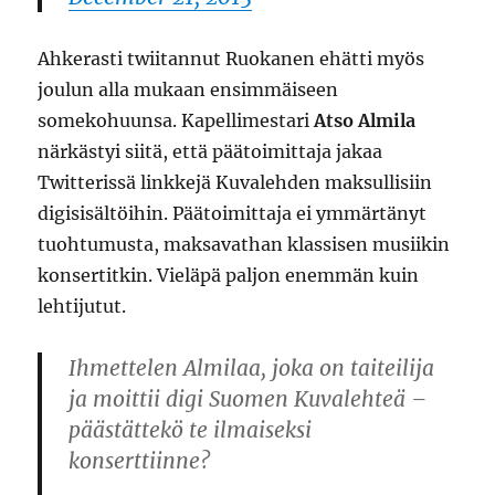
Ahkerasti twiitannut Ruokanen ehätti myös
joulun alla mukaan ensimmäiseen
somekohuunsa. Kapellimestari
Atso Almila
närkästyi siitä, että päätoimittaja jakaa
Twitterissä linkkejä Kuvalehden maksullisiin
digisisältöihin. Päätoimittaja ei ymmärtänyt
tuohtumusta, maksavathan klassisen musiikin
konsertitkin. Vieläpä paljon enemmän kuin
lehtijutut.
Ihmettelen Almilaa, joka on taiteilija
ja moittii digi Suomen Kuvalehteä –
päästättekö te ilmaiseksi
konserttiinne?