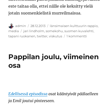
este taitaa olla, ettei niille ole keksitty vielä
jotain suomenkielistä murreilmaisua.
Kirjoittaja
Julkaistu
Kategoriat
admin
28.12.2013
länsimaisen kulttuurin rappio
,
Avainsanat
media
jari lindholm
,
somekohu
,
suomen kuvalehti
,
artikkeliin
tapani ruokanen
,
twitter
,
viskutus
1 kommentti
Tapanin
päivä
Pappilan joulu, viimeinen
osa
Edellisessä episodissa
osat kääntyivät päälaelleen
ja Emil joutui pinteeseen.