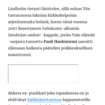
Lindholm tietysti liioittelee, sillä onhan Yön
tuotannossa lukuisia kirkkokelpoisia
arjenharmaita helmiä, kuten tämä vuonna
2007 ilmestyneen
Valtakunta
-albumin
Satukirjan sankari
-kappale, jonka Vain elämää
-sarjasta tunnettu
Pauli Hanhiniemi
sanoitti
ollessaan kaikesta päätellen poikkeuksellisen
masentunut.
Ahkera ex-punkkari joka tapauksessa on jo
ehättänyt
kirkkokiertueensa
loppumetreille.