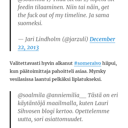
feedin tilaaminen. Niin tai näin, get
the fuck out of my timeline. Ja sama
suomeksi.
— Jari Lindholm (@jarzuli)
December
22, 2013
Valitettavasti hyvin alkanut
#someraivo
hiipui,
kun päätoimittaja pahoitteli asiaa. Myrsky
vesilasissa laantui pelkäksi liplatukseksi.
@soalmila @anniemilia__ Tästä on eri
käytäntöjä maailmalla, kuten Lauri
Sihvosen blogi kertoo. Opettelemme
uutta, sori asiattomuudet.