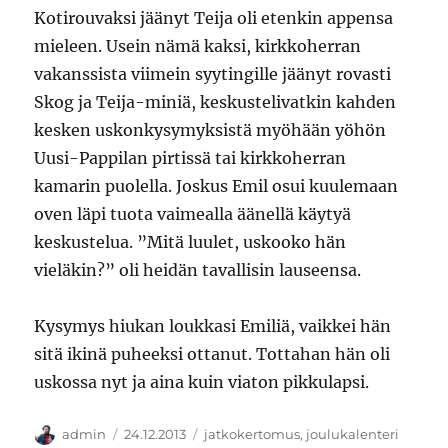
Kotirouvaksi jäänyt Teija oli etenkin appensa
mieleen. Usein nämä kaksi, kirkkoherran
vakanssista viimein syytingille jäänyt rovasti
Skog ja Teija-miniä, keskustelivatkin kahden
kesken uskonkysymyksistä myöhään yöhön
Uusi-Pappilan pirtissä tai kirkkoherran
kamarin puolella. Joskus Emil osui kuulemaan
oven läpi tuota vaimealla äänellä käytyä
keskustelua. ”Mitä luulet, uskooko hän
vieläkin?” oli heidän tavallisin lauseensa.
Kysymys hiukan loukkasi Emiliä, vaikkei hän
sitä ikinä puheeksi ottanut. Tottahan hän oli
uskossa nyt ja aina kuin viaton pikkulapsi.
Kirjoittaja
Julkaistu
Kategoriat
admin
24.12.2013
jatkokertomus
,
joulukalenteri