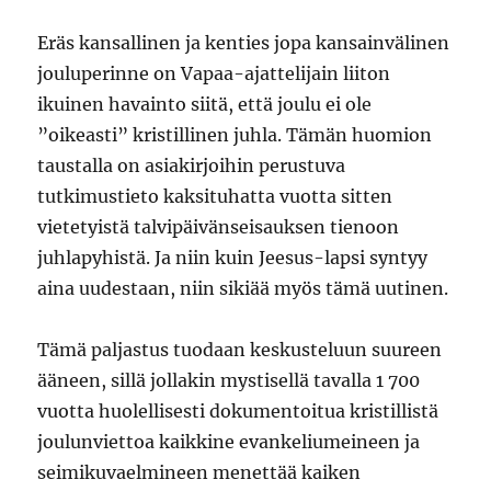
Eräs kansallinen ja kenties jopa kansainvälinen
jouluperinne on Vapaa-ajattelijain liiton
ikuinen havainto siitä, että joulu ei ole
”oikeasti” kristillinen juhla. Tämän huomion
taustalla on asiakirjoihin perustuva
tutkimustieto kaksituhatta vuotta sitten
vietetyistä talvipäivänseisauksen tienoon
juhlapyhistä. Ja niin kuin Jeesus-lapsi syntyy
aina uudestaan, niin sikiää myös tämä uutinen.
Tämä paljastus tuodaan keskusteluun suureen
ääneen, sillä jollakin mystisellä tavalla 1 700
vuotta huolellisesti dokumentoitua kristillistä
joulunviettoa kaikkine evankeliumeineen ja
seimikuvaelmineen menettää kaiken