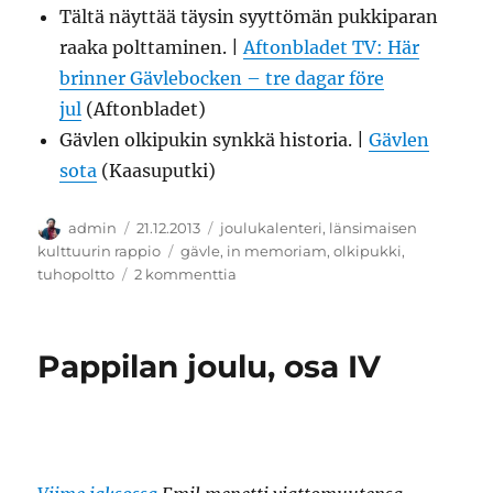
Tältä näyttää täysin syyttömän pukkiparan
raaka polttaminen. |
Aftonbladet TV: Här
brinner Gävlebocken – tre dagar före
jul
(Aftonbladet)
Gävlen olkipukin synkkä historia. |
Gävlen
sota
(Kaasuputki)
Kirjoittaja
Julkaistu
Kategoriat
admin
21.12.2013
joulukalenteri
,
länsimaisen
Avainsanat
kulttuurin rappio
gävle
,
in memoriam
,
olkipukki
,
artikkeliin
tuhopoltto
2 kommenttia
Gävlen
olkipukki
on
Pappilan joulu, osa IV
kuollut