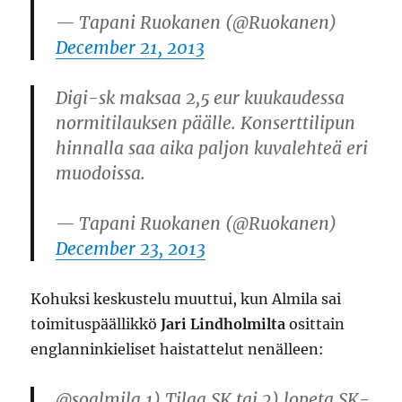
— Tapani Ruokanen (@Ruokanen)
December 21, 2013
Digi-sk maksaa 2,5 eur kuukaudessa
normitilauksen päälle. Konserttilipun
hinnalla saa aika paljon kuvalehteä eri
muodoissa.
— Tapani Ruokanen (@Ruokanen)
December 23, 2013
Kohuksi keskustelu muuttui, kun Almila sai
toimituspäällikkö
Jari Lindholmilta
osittain
englanninkieliset haistattelut nenälleen:
@soalmila 1) Tilaa SK tai 2) lopeta SK-