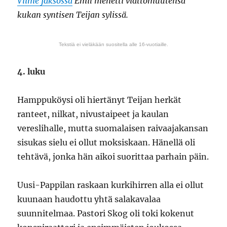
Viime jaksossa
Emil menetti viattomuutensa
kukan syntisen Teijan sylissä.
Tekstiä ei vieläkään suositella alle 16-vuotiaille.
4. luku
Hamppuköysi oli hiertänyt Teijan herkät
ranteet, nilkat, nivustaipeet ja kaulan
vereslihalle, mutta suomalaisen raivaajakansan
sisukas sielu ei ollut moksiskaan. Hänellä oli
tehtävä, jonka hän aikoi suorittaa parhain päin.
Uusi-Pappilan raskaan kurkihirren alla ei ollut
kuunaan haudottu yhtä salakavalaa
suunnitelmaa. Pastori Skog oli toki kokenut