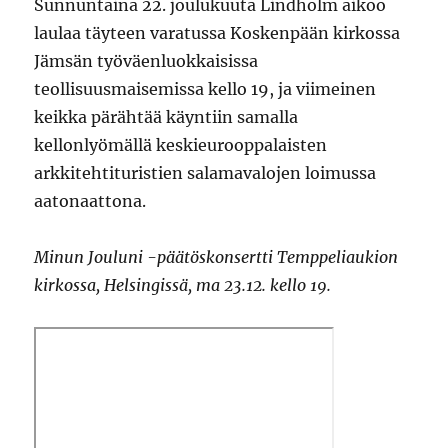
Sunnuntaina 22. joulukuuta Lindholm aikoo
laulaa täyteen varatussa Koskenpään kirkossa
Jämsän työväenluokkaisissa
teollisuusmaisemissa kello 19, ja viimeinen
keikka pärähtää käyntiin samalla
kellonlyömällä keskieurooppalaisten
arkkitehtituristien salamavalojen loimussa
aatonaattona.
Minun Jouluni -päätöskonsertti Temppeliaukion
kirkossa, Helsingissä, ma 23.12. kello 19.