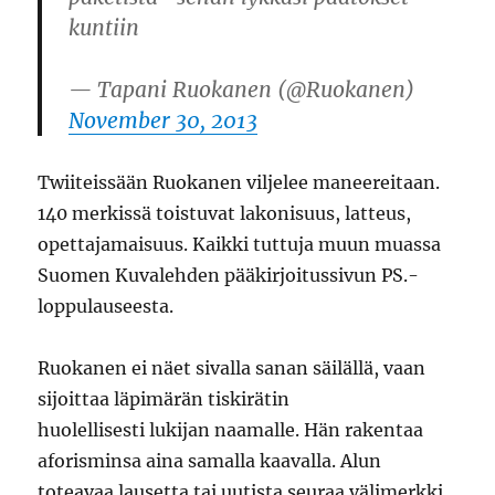
kuntiin
— Tapani Ruokanen (@Ruokanen)
November 30, 2013
Twiiteissään Ruokanen viljelee maneereitaan.
140 merkissä toistuvat lakonisuus, latteus,
opettajamaisuus. Kaikki tuttuja muun muassa
Suomen Kuvalehden pääkirjoitussivun PS.-
loppulauseesta.
Ruokanen ei näet sivalla sanan säilällä, vaan
sijoittaa läpimärän tiskirätin
huolellisesti lukijan naamalle. Hän rakentaa
aforisminsa aina samalla kaavalla. Alun
toteavaa lausetta tai uutista seuraa välimerkki