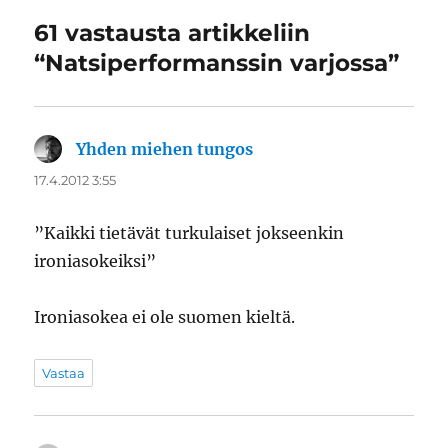
61 vastausta artikkeliin
“Natsiperformanssin varjossa”
Yhden miehen tungos
sanoo:
17.4.2012 3:55
”Kaikki tietävät turkulaiset jokseenkin
ironiasokeiksi”
Ironiasokea ei ole suomen kieltä.
Vastaa