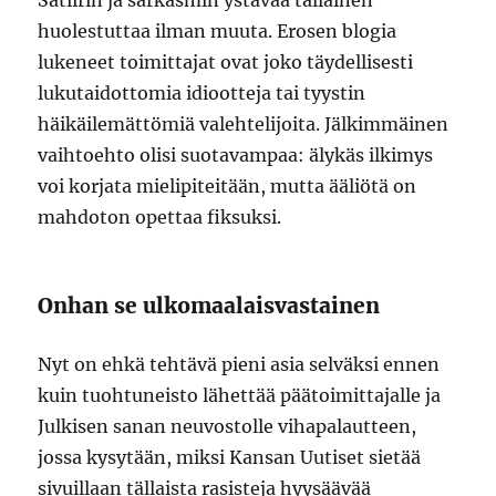
Satiirin ja sarkasmin ystävää tällainen
huolestuttaa ilman muuta. Erosen blogia
lukeneet toimittajat ovat joko täydellisesti
lukutaidottomia idiootteja tai tyystin
häikäilemättömiä valehtelijoita. Jälkimmäinen
vaihtoehto olisi suotavampaa: älykäs ilkimys
voi korjata mielipiteitään, mutta ääliötä on
mahdoton opettaa fiksuksi.
Onhan se ulkomaalaisvastainen
Nyt on ehkä tehtävä pieni asia selväksi ennen
kuin tuohtuneisto lähettää päätoimittajalle ja
Julkisen sanan neuvostolle vihapalautteen,
jossa kysytään, miksi Kansan Uutiset sietää
sivuillaan tällaista rasisteja hyysäävää