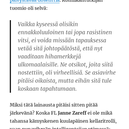
päivystävää dosenttia
. Komiikantutkijan
tuomio oli selvä:
Vaikka kyseessä olisikin
ennakkoluuloinen tai jopa rasistinen
vitsi, ei voida missään tapauksessa
vetää sitä johtopäätöstä, että nyt
vaaditaan hihamerkkejä
ulkomaalaisille. Ne otsikot, joita siitä
nostettiin, oli virheellisiä. Se asiavirhe
pitäisi oikaista, mutta eihän sitä tule
koskaan tapahtumaan.
Miksi tätä lainausta pitäisi sitten pitää
järkevänä? Koska FL
Janne Zareff
ei ole mikä
tahansa kämyskenen kuulapäinen kellaritrolli,