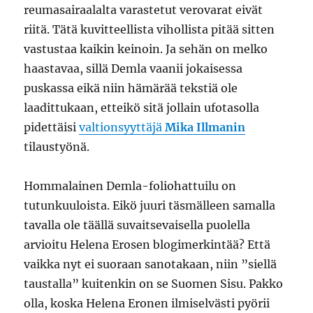
reumasairaalalta varastetut verovarat eivät
riitä. Tätä kuvitteellista vihollista pitää sitten
vastustaa kaikin keinoin. Ja sehän on melko
haastavaa, sillä Demla vaanii jokaisessa
puskassa eikä niin hämärää tekstiä ole
laadittukaan, etteikö sitä jollain ufotasolla
pidettäisi
valtionsyyttäjä
Mika Illmanin
tilaustyönä.
Hommalainen Demla-foliohattuilu on
tutunkuuloista. Eikö juuri täsmälleen samalla
tavalla ole täällä suvaitsevaisella puolella
arvioitu Helena Erosen blogimerkintää? Että
vaikka nyt ei suoraan sanotakaan, niin ”siellä
taustalla” kuitenkin on se Suomen Sisu. Pakko
olla, koska Helena Eronen ilmiselvästi pyörii