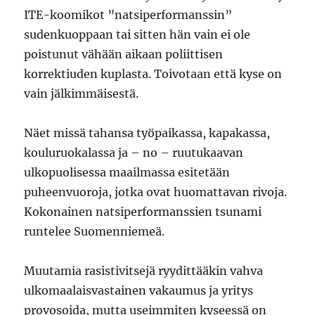
ITE-koomikot ”natsiperformanssin”
sudenkuoppaan tai sitten hän vain ei ole
poistunut vähään aikaan poliittisen
korrektiuden kuplasta. Toivotaan että kyse on
vain jälkimmäisestä.
Näet missä tahansa työpaikassa, kapakassa,
kouluruokalassa ja – no – ruutukaavan
ulkopuolisessa maailmassa esitetään
puheenvuoroja, jotka ovat huomattavan rivoja.
Kokonainen natsiperformanssien tsunami
runtelee Suomenniemeä.
Muutamia rasistivitsejä ryydittääkin vahva
ulkomaalaisvastainen vakaumus ja yritys
provosoida, mutta useimmiten kyseessä on