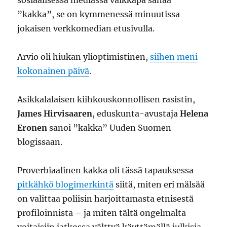
sosiaalisessa mediassa vaikkapa sanaa
”kakka”, se on kymmenessä minuutissa
jokaisen verkkomedian etusivulla.
Arvio oli hiukan ylioptimistinen,
siihen meni
kokonainen päivä
.
Asikkalalaisen kiihkouskonnollisen rasistin,
James Hirvisaaren
, eduskunta-avustaja
Helena
Eronen
sanoi ”kakka” Uuden Suomen
blogissaan.
Proverbiaalinen kakka oli tässä tapauksessa
pitkähkö blogimerkintä
siitä, miten eri mälsää
on valittaa poliisin harjoittamasta etnisestä
profiloinnista – ja miten tältä ongelmalta