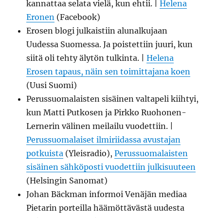
kannattaa selata vielä, kun ehtii. |
Helena
Eronen
(Facebook)
Erosen blogi julkaistiin alunalkujaan
Uudessa Suomessa. Ja poistettiin juuri, kun
siitä oli tehty älytön tulkinta. |
Helena
Erosen tapaus, näin sen toimittajana koen
(Uusi Suomi)
Perussuomalaisten sisäinen valtapeli kiihtyi,
kun Matti Putkosen ja Pirkko Ruohonen-
Lernerin välinen meilailu vuodettiin. |
Perussuomalaiset ilmiriidassa avustajan
potkuista
(Yleisradio),
Perussuomalaisten
sisäinen sähköposti vuodettiin julkisuuteen
(Helsingin Sanomat)
Johan Bäckman informoi Venäjän mediaa
Pietarin porteilla häämöttävästä uudesta