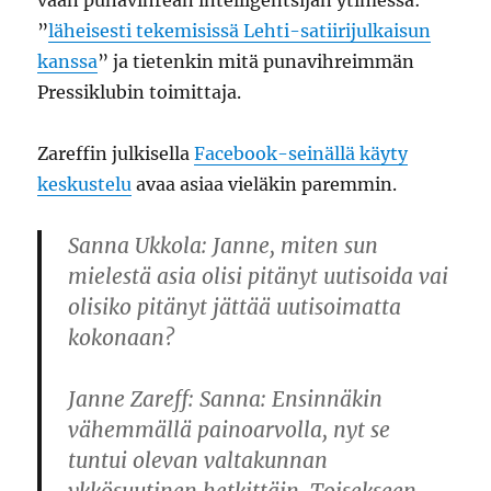
vaan punavihreän intelligentsijan ytimessä:
”
läheisesti tekemisissä Lehti-satiirijulkaisun
kanssa
” ja tietenkin mitä punavihreimmän
Pressiklubin toimittaja.
Zareffin julkisella
Facebook-seinällä käyty
keskustelu
avaa asiaa vieläkin paremmin.
Sanna Ukkola
: Janne, miten sun
mielestä asia olisi pitänyt uutisoida vai
olisiko pitänyt jättää uutisoimatta
kokonaan?
Janne Zareff
: Sanna: Ensinnäkin
vähemmällä painoarvolla, nyt se
tuntui olevan valtakunnan