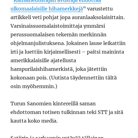
”
Kansanedustajan avustaja ehdottaa
ulkomaalaisille hihamerkkejä
” varustettu
artikkeli veti pohjat jopa auranlaaksolaisittain.
Varsinaissuomalaistoimittaja ymmärsi
perussuomalaisen tekemän merkinnän
ohjelmanjulistuksena. Jokainen lause leikattiin
irti ja luettiin kirjaimellisesti – paitsi maininta
amerikkalaisille ajatellusta
hampurilaishihamerkistä, joka jätettiin
kokonaan pois. (Uutista täydennettiin tältä
osin myöhemmin.)
Turun Sanomien kintereillä saman
ehdottoman totisen tulkinnan teki STT ja sitä
kautta koko media.