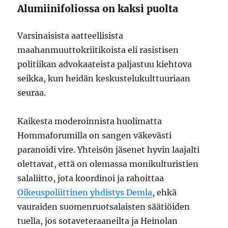
Alumiinifoliossa on kaksi puolta
Varsinaisista aatteellisista
maahanmuuttokriitikoista eli rasistisen
politiikan advokaateista paljastuu kiehtova
seikka, kun heidän keskustelukulttuuriaan
seuraa.
Kaikesta moderoinnista huolimatta
Hommaforumilla on sangen väkevästi
paranoidi vire. Yhteisön jäsenet hyvin laajalti
olettavat, että on olemassa monikulturistien
salaliitto, jota koordinoi ja rahoittaa
Oikeuspoliittinen yhdistys Demla
, ehkä
vauraiden suomenruotsalaisten säätiöiden
tuella, jos sotaveteraaneilta ja Heinolan