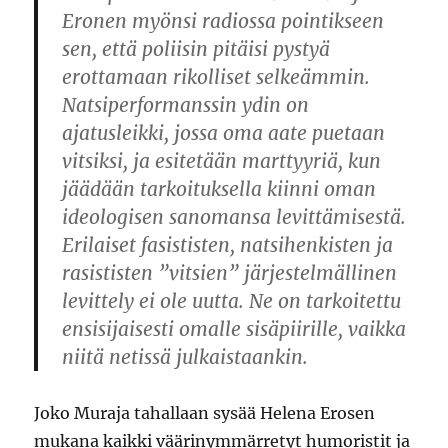
Eronen myönsi radiossa pointikseen
sen, että poliisin pitäisi pystyä
erottamaan rikolliset selkeämmin.
Natsiperformanssin ydin on
ajatusleikki, jossa oma aate puetaan
vitsiksi, ja esitetään marttyyriä, kun
jäädään tarkoituksella kiinni oman
ideologisen sanomansa levittämisestä.
Erilaiset fasististen, natsihenkisten ja
rasististen ”vitsien” järjestelmällinen
levittely ei ole uutta. Ne on tarkoitettu
ensisijaisesti omalle sisäpiirille, vaikka
niitä netissä julkaistaankin.
Joko Muraja tahallaan sysää Helena Erosen
mukana kaikki väärinymmärretyt humoristit ja