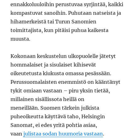
ennakkoluuloihin perustuvaa syrjintää, kaikki
kompastuvat sanoihin. Puhutaan natseista ja
hihamerkeistä tai Turun Sanomien
toimittajista, kun pitäisi puhua kaikesta
muusta.
Kokonaan keskustelun ulkopuolelle jätetyt
hommalaiset ja sisulaiset kihisevät
oikeutetusta kiukusta omassa pesässään.
Perussuomalaisten enemmistö on kääntänyt
tykit omiaan vastaan – piru yksin tietää,
millainen sisällissota heillä on
meneillään. Suomen tärkein julkista
puheoikeutta käyttävä taho, Helsingin
Sanomat, ei edes yritä pohtia asiaa,
vaan
julistaa sodan huumoria vastaan
.