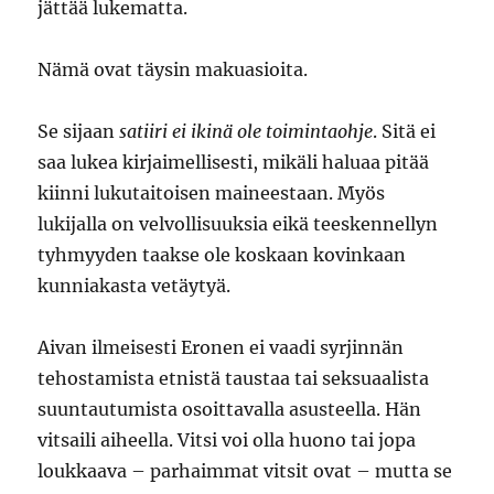
jättää lukematta.
Nämä ovat täysin makuasioita.
Se sijaan
satiiri ei ikinä ole toimintaohje
. Sitä ei
saa lukea kirjaimellisesti, mikäli haluaa pitää
kiinni lukutaitoisen maineestaan. Myös
lukijalla on velvollisuuksia eikä teeskennellyn
tyhmyyden taakse ole koskaan kovinkaan
kunniakasta vetäytyä.
Aivan ilmeisesti Eronen ei vaadi syrjinnän
tehostamista etnistä taustaa tai seksuaalista
suuntautumista osoittavalla asusteella. Hän
vitsaili aiheella. Vitsi voi olla huono tai jopa
loukkaava – parhaimmat vitsit ovat – mutta se