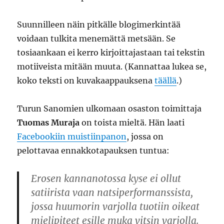
Suunnilleen näin pitkälle blogimerkintää
voidaan tulkita menemättä metsään. Se
tosiaankaan ei kerro kirjoittajastaan tai tekstin
motiiveista mitään muuta. (Kannattaa lukea se,
koko teksti on kuvakaappauksena
täällä
.)
Turun Sanomien ulkomaan osaston toimittaja
Tuomas Muraja
on toista mieltä. Hän laati
Facebookiin muistiinpanon
, jossa on
pelottavaa ennakkotapauksen tuntua:
Erosen kannanotossa kyse ei ollut
satiirista vaan natsiperformanssista,
jossa huumorin varjolla tuotiin oikeat
mielipiteet esille muka vitsin varjolla.