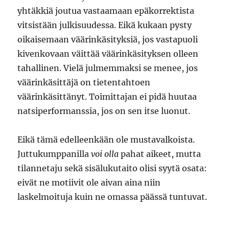
yhtäkkiä joutua vastaamaan epäkorrektista
vitsistään julkisuudessa. Eikä kukaan pysty
oikaisemaan väärinkäsityksiä, jos vastapuoli
kivenkovaan väittää väärinkäsityksen olleen
tahallinen. Vielä julmemmaksi se menee, jos
väärinkäsittäjä on tietentahtoen
väärinkäsittänyt. Toimittajan ei pidä huutaa
natsiperformanssia, jos on sen itse luonut.
Eikä tämä edelleenkään ole mustavalkoista.
Juttukumppanilla
voi olla
pahat aikeet, mutta
tilannetaju sekä sisälukutaito olisi syytä osata:
eivät ne motiivit ole aivan aina niin
laskelmoituja kuin ne omassa päässä tuntuvat.