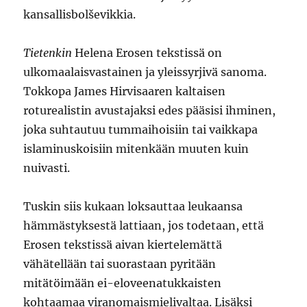
kansallisbolševikkia.
Tietenkin
Helena Erosen tekstissä on
ulkomaalaisvastainen ja yleissyrjivä sanoma.
Tokkopa James Hirvisaaren kaltaisen
roturealistin avustajaksi edes pääsisi ihminen,
joka suhtautuu tummaihoisiin tai vaikkapa
islaminuskoisiin mitenkään muuten kuin
nuivasti.
Tuskin siis kukaan loksauttaa leukaansa
hämmästyksestä lattiaan, jos todetaan, että
Erosen tekstissä aivan kiertelemättä
vähätellään tai suorastaan pyritään
mitätöimään ei-eloveenatukkaisten
kohtaamaa viranomaismielivaltaa. Lisäksi