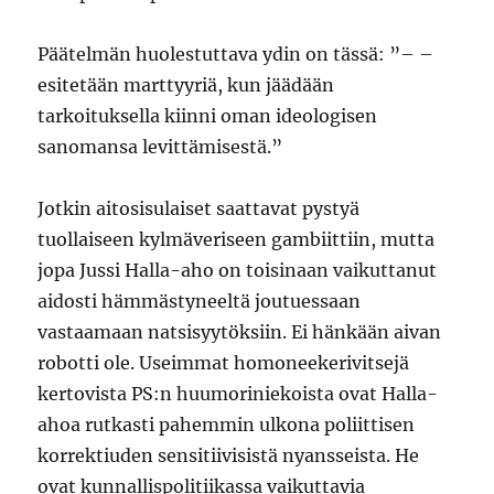
Päätelmän huolestuttava ydin on tässä: ”– –
esitetään marttyyriä, kun jäädään
tarkoituksella kiinni oman ideologisen
sanomansa levittämisestä.”
Jotkin aitosisulaiset saattavat pystyä
tuollaiseen kylmäveriseen gambiittiin, mutta
jopa Jussi Halla-aho on toisinaan vaikuttanut
aidosti hämmästyneeltä joutuessaan
vastaamaan natsisyytöksiin. Ei hänkään aivan
robotti ole. Useimmat homoneekerivitsejä
kertovista PS:n huumoriniekoista ovat Halla-
ahoa rutkasti pahemmin ulkona poliittisen
korrektiuden sensitiivisistä nyansseista. He
ovat kunnallispolitiikassa vaikuttavia