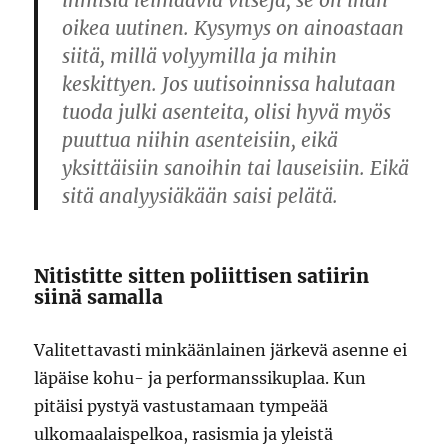
ihmisiä leimaavia vitsejä, se on ihan
oikea uutinen. Kysymys on ainoastaan
siitä, millä volyymilla ja mihin
keskittyen. Jos uutisoinnissa halutaan
tuoda julki asenteita, olisi hyvä myös
puuttua niihin asenteisiin, eikä
yksittäisiin sanoihin tai lauseisiin. Eikä
sitä analyysiäkään saisi pelätä.
Nitistitte sitten poliittisen satiirin
siinä samalla
Valitettavasti minkäänlainen järkevä asenne ei
läpäise kohu- ja performanssikuplaa. Kun
pitäisi pystyä vastustamaan tympeää
ulkomaalaispelkoa, rasismia ja yleistä