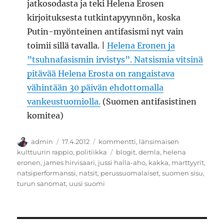
jatkosodasta ja teki Helena Erosen
kirjoituksesta tutkintapyynnön, koska
Putin-myönteinen antifasismi nyt vain
toimii sillä tavalla. |
Helena Eronen ja
”tsuhnafasismin irvistys”. Natsismia vitsinä
pitävää Helena Erosta on rangaistava
vähintään 30 päivän ehdottomalla
vankeustuomiolla.
(Suomen antifasistinen
komitea)
Kirjoittaja
Julkaistu
Kategoriat
admin
17.4.2012
kommentti
,
länsimaisen
Avainsanat
kulttuurin rappio
,
politiikka
blogit
,
demla
,
helena
eronen
,
james hirvisaari
,
jussi halla-aho
,
kakka
,
marttyyrit
,
natsiperformanssi
,
natsit
,
perussuomalaiset
,
suomen sisu
,
turun sanomat
,
uusi suomi