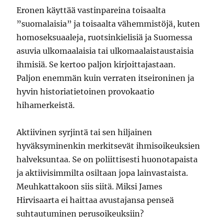
Eronen käyttää vastinpareina toisaalta
”suomalaisia” ja toisaalta vähemmistöjä, kuten
homoseksuaaleja, ruotsinkielisiä ja Suomessa
asuvia ulkomaalaisia tai ulkomaalaistaustaisia
ihmisiä. Se kertoo paljon kirjoittajastaan.
Paljon enemmän kuin verraten itseironinen ja
hyvin historiatietoinen provokaatio
hihamerkeistä.
Aktiivinen syrjintä tai sen hiljainen
hyväksyminenkin merkitsevät ihmisoikeuksien
halveksuntaa. Se on poliittisesti huonotapaista
ja aktiivisimmilta osiltaan jopa lainvastaista.
Meuhkattakoon siis siitä. Miksi James
Hirvisaarta ei haittaa avustajansa penseä
suhtautuminen perusoikeuksiin?