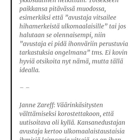
ykkösuutinen hetkittäin. Toisekseen
paikkansa pitävässä muodossa,
esimerkiksi että ”avustaja vitsailee
hihamerkeistä ulkomaalaisille” tai jos
halutaan se olennaisempi, niin
”avustaja ei pidä ihonväriin perustuvia
tarkastuksia ongelmana” tms. Ei kovin
hyviä otsikoita nyt nämä, mutta tällä
idealla.
– –
Janne Zareff
: Väärinkäsitysten
välttämiseksi korostettakoon, että
uutisoitava oli kyllä. Kansanedustajan
avustaja kertoo ulkomaalaistaustaisia