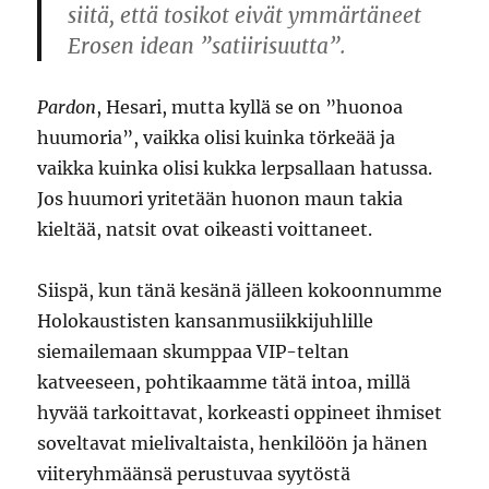
siitä, että tosikot eivät ymmärtäneet
Erosen idean ”satiirisuutta”.
Pardon
, Hesari, mutta kyllä se on ”huonoa
huumoria”, vaikka olisi kuinka törkeää ja
vaikka kuinka olisi kukka lerpsallaan hatussa.
Jos huumori yritetään huonon maun takia
kieltää, natsit ovat oikeasti voittaneet.
Siispä, kun tänä kesänä jälleen kokoonnumme
Holokaustisten kansanmusiikkijuhlille
siemailemaan skumppaa VIP-teltan
katveeseen, pohtikaamme tätä intoa, millä
hyvää tarkoittavat, korkeasti oppineet ihmiset
soveltavat mielivaltaista, henkilöön ja hänen
viiteryhmäänsä perustuvaa syytöstä