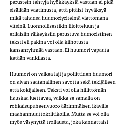
perustein tehtyjä hyökkäyksiä vastaan ei pidä
sisällään vaatimusta, että pitäisi hyväksyä
mikä tahansa huumoriyritelmä viattomana
vitsinä. Luonnollisestikin liioitteluun ja
erilaisiin räikeyksiin perustuva humoristinen
teksti eli pakina voi olla kiihotusta
kansanryhmää vastaan. Ei huumori vapauta
ketään vankilasta.
Huumori on vaikea laji ja poliittinen huumori
on aivan saatanallinen savotta sekä tekijälleen
että kokijalleen. Teksti voi olla hillittömän
hauskaa luettavaa, vaikka se samalla on
rohkaisupuheenvuoro äärimmäisen ikäville
maahanmuuttokriitikoille. Mutta se voi olla
myös väsynyttä trollausta, joka kannattaisi