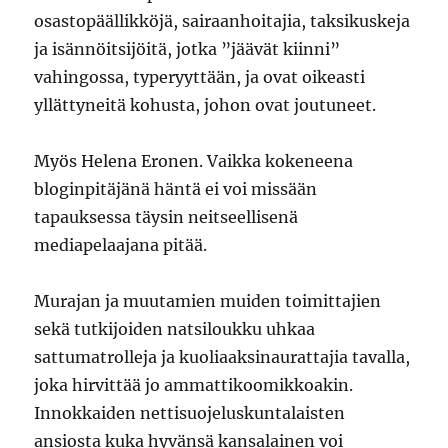
osastopäällikköjä, sairaanhoitajia, taksikuskeja
ja isännöitsijöitä, jotka ”jäävät kiinni”
vahingossa, typeryyttään, ja ovat oikeasti
yllättyneitä kohusta, johon ovat joutuneet.
Myös Helena Eronen. Vaikka kokeneena
bloginpitäjänä häntä ei voi missään
tapauksessa täysin neitseellisenä
mediapelaajana pitää.
Murajan ja muutamien muiden toimittajien
sekä tutkijoiden natsiloukku uhkaa
sattumatrolleja ja kuoliaaksinaurattajia tavalla,
joka hirvittää jo ammattikoomikkoakin.
Innokkaiden nettisuojeluskuntalaisten
ansiosta kuka hyvänsä kansalainen voi