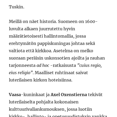
Tuskin.
Meillä on näet historia. Suomeen on 1600-
luvulta alkaen juurrutettu hyvin
määrätietoisesti hallintomallia, jossa
erehtymätön pappiskuningas johtaa sekä
valtiota että kirkkoa. Asetelma on melko
suoraan peräisin uskonsotien ajoilta ja rauhan
tarjonneesta
ad hoc
-ratkaisusta
”cuius regio,
eius religio”
. Maalliset ruhtinaat saivat
luterilaisen kirkon hoteisiinsa.
Vaasa
-kuninkaat ja
Axel Oxenstierna
tekivät
luterilaiselta pohjalta kokonaisen
kulttuurivallankumouksen, jossa luotiin
kirkko-, hallinto- ja opetusuudistuksin vankka