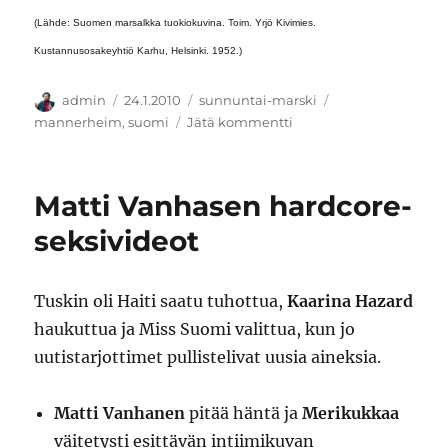
(Lähde: Suomen marsalkka tuokiokuvina. Toim. Yrjö Kivimies.
Kustannusosakeyhtiö Karhu, Helsinki. 1952.)
Kirjoittaja
Julkaistu
Kategoriat
Avainsanat
admin
24.1.2010
sunnuntai-marski
artikkeliin
mannerheim
,
suomi
Jätä kommentti
Rohkea
Mannerheim
Karjalassa
Matti Vanhasen hardcore-
seksivideot
Tuskin oli Haiti saatu tuhottua,
Kaarina Hazard
haukuttua ja Miss Suomi valittua, kun jo
uutistarjottimet pullistelivat uusia aineksia.
Matti Vanhanen
pitää häntä ja
Merikukkaa
väitetysti esittävän intiimikuvan