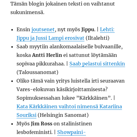
Tämän blogin jokainen teksti on vaihtanut
sukunimensä.
Ensin
joutsenet
, nyt myös
Jippu
. |
Lehti:
Jippu ja Jussi Lampi erosivat
(Iltalehti)
Saab myytiin alankomaalaiselle bulvaanille,
koska
Antti Herlin
ei sattunut löytämään
sopivaa pikkurahaa. |
Saab pelastui sittenkin
(Taloussanomat)
Oliko tämä vain yritys luistella irti seuraavan
Vares-elokuvan käsikirjoittamisesta?
Sopimuksessahan lukee ”Kärkkäinen”. |
Kata Kärkkäinen vaihtoi nimensä Katariina
Souriksi
(Helsingin Sanomat)
Myös
Jim Ross
on stalinistinen
lesbofeministi. |
Showpaini-