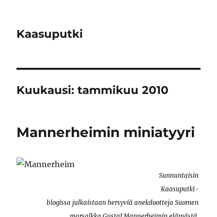
Kaasuputki
Kuukausi:
tammikuu 2010
Mannerheimin miniatyyri
Sunnuntaisin
Kaasuputki-
blogissa julkaistaan hersyviä anekdootteja Suomen
marsalkka Gustaf Mannerheimin elämästä.