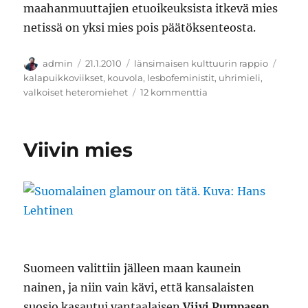
maahanmuuttajien etuoikeuksista itkevä mies
netissä on yksi mies pois päätöksenteosta.
Kirjoittaja
Julkaistu
Kategoriat
Avain
admin
21.1.2010
länsimaisen kulttuurin rappio
kalapuikkoviikset
,
kouvola
,
lesbofeministit
,
uhrimieli
,
artikkeliin
valkoiset heteromiehet
12 kommenttia
Äiti,
tytöt
kiusaa
Viivin mies
Suomeen valittiin jälleen maan kaunein
nainen, ja niin vain kävi, että kansalaisten
suosio kasautui vantaalaisen
Viivi Pumpasen