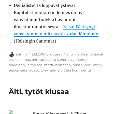
Denialisteilta loppuvat ystävät.
Kapitalistinenkin tiedemies on nyt
vahvistanut todeksi havainnot
ilmastonmuutoksesta. |
Nasa: Päättynyt
vuosikymmen mittaushistorian lämpimin
(Helsingin Sanomat)
Kirjoittaja
Julkaistu
Kategoriat
Avainsanat
admin
22.1.2010
uutiset
alibi
,
harhaanjohtavat
otsikot
,
ilmastonmuutos
,
ilta-sanomat
,
johanna
tukiainen
,
laiton ase
,
matti vanhanen
,
miss suomi
,
mtv3
,
artikkeliin
seiska
,
seksivideot
,
tony halme
Jätä kommentti
Matti
Vanhasen
hardcore-
Äiti, tytöt kiusaa
seksivideot