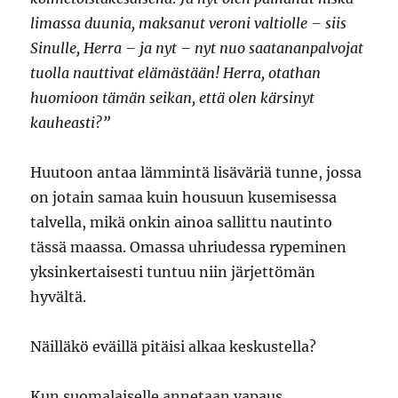
limassa duunia, maksanut veroni valtiolle – siis
Sinulle, Herra – ja nyt – nyt nuo saatananpalvojat
tuolla nauttivat elämästään! Herra, otathan
huomioon tämän seikan, että olen kärsinyt
kauheasti?”
Huutoon antaa lämmintä lisäväriä tunne, jossa
on jotain samaa kuin housuun kusemisessa
talvella, mikä onkin ainoa sallittu nautinto
tässä maassa. Omassa uhriudessa rypeminen
yksinkertaisesti tuntuu niin järjettömän
hyvältä.
Näilläkö eväillä pitäisi alkaa keskustella?
Kun suomalaiselle annetaan vapaus