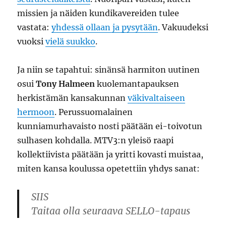
missien ja näiden kundikavereiden tulee
vastata:
yhdessä ollaan ja pysytään
. Vakuudeksi
vuoksi
vielä suukko
.
Ja niin se tapahtui: sinänsä harmiton uutinen
osui
Tony Halmeen
kuolemantapauksen
herkistämän kansakunnan
väkivaltaiseen
hermoon
. Perussuomalainen
kunniamurhavaisto nosti päätään ei-toivotun
sulhasen kohdalla. MTV3:n yleisö raapi
kollektiivista päätään ja yritti kovasti muistaa,
miten kansa koulussa opetettiin yhdys sanat:
SIIS
Taitaa olla seuraava SELLO-tapaus