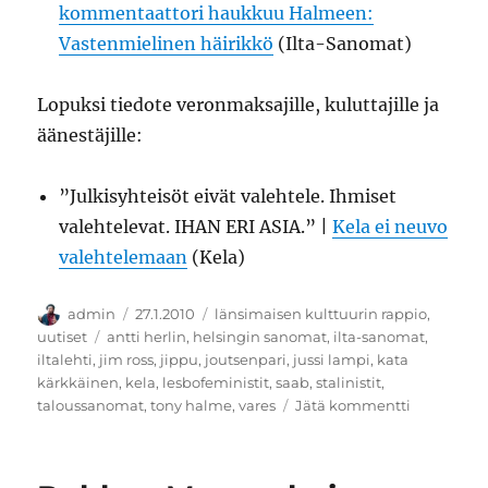
kommentaattori haukkuu Halmeen:
Vastenmielinen häirikkö
(Ilta-Sanomat)
Lopuksi tiedote veronmaksajille, kuluttajille ja
äänestäjille:
”Julkisyhteisöt eivät valehtele. Ihmiset
valehtelevat. IHAN ERI ASIA.” |
Kela ei neuvo
valehtelemaan
(Kela)
Kirjoittaja
Julkaistu
Kategoriat
admin
27.1.2010
länsimaisen kulttuurin rappio
,
Avainsanat
uutiset
antti herlin
,
helsingin sanomat
,
ilta-sanomat
,
iltalehti
,
jim ross
,
jippu
,
joutsenpari
,
jussi lampi
,
kata
kärkkäinen
,
kela
,
lesbofeministit
,
saab
,
stalinistit
,
artikkeliin
taloussanomat
,
tony halme
,
vares
Jätä kommentti
Showpainij
feministej
kaikki