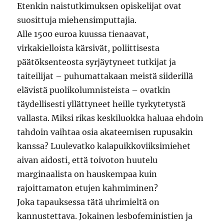
Etenkin naistutkimuksen opiskelijat ovat
suosittuja miehensimputtajia.
Alle 1500 euroa kuussa tienaavat,
virkakielloista kärsivät, poliittisesta
päätöksenteosta syrjäytyneet tutkijat ja
taiteilijat – puhumattakaan meistä siiderillä
elävistä puolikolumnisteista – ovatkin
täydellisesti yllättyneet heille tyrkytetystä
vallasta. Miksi rikas keskiluokka haluaa ehdoin
tahdoin vaihtaa osia akateemisen rupusakin
kanssa? Luulevatko kalapuikkoviiksimiehet
aivan aidosti, että toivoton huutelu
marginaalista on hauskempaa kuin
rajoittamaton etujen kahmiminen?
Joka tapauksessa tätä uhrimieltä on
kannustettava. Jokainen lesbofeministien ja