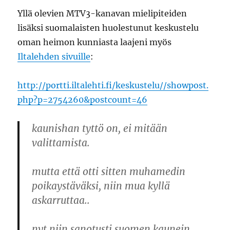
Yllä olevien MTV3-kanavan mielipiteiden
lisäksi suomalaisten huolestunut keskustelu
oman heimon kunniasta laajeni myös
Iltalehden sivuille
:
http://portti.iltalehti.fi/keskustelu//showpost.
php?p=2754260&postcount=46
kaunishan tyttö on, ei mitään
valittamista.
mutta että otti sitten muhamedin
poikaystäväksi, niin mua kyllä
askarruttaa..
nyt niin sanotusti suomen kaunein