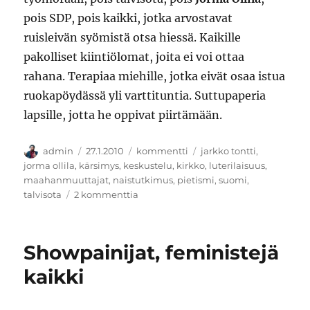
pois SDP, pois kaikki, jotka arvostavat
ruisleivän syömistä otsa hiessä. Kaikille
pakolliset kiintiölomat, joita ei voi ottaa
rahana. Terapiaa miehille, jotka eivät osaa istua
ruokapöydässä yli varttituntia. Suttupaperia
lapsille, jotta he oppivat piirtämään.
Kirjoittaja
Julkaistu
Kategoriat
Avainsanat
admin
27.1.2010
kommentti
jarkko tontti
,
jorma ollila
,
kärsimys
,
keskustelu
,
kirkko
,
luterilaisuus
,
maahanmuuttajat
,
naistutkimus
,
pietismi
,
suomi
,
artikkeliin
talvisota
2 kommenttia
Haudassa
on
aikaa
Showpainijat, feministejä
keskustella
kaikki