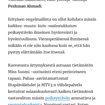
Pezhman Ahmadi
.
Erityisen ongelmallista on ollut kohdata missin
kaikkea-muuta-kuin-vaaleatukkaisen
poikaystävän ilmeinen hyvinvointi ja
hyväntuulisuus. Vierasperäisessä ihmisessä
mikään ei ole niin kauheaa kuin se, että hän
pystyy elättämään itse itsensä.
Kasvavasta ärtymyksestä autuaan tietämätön
Miss Suomi -uutisointi eteni perinteiseen
tapaan. Pahaa-aavistamattomat
Iltapäivälehdet ja MTV3:n viihdepalvelu
kertoivat asiaankuuluvasti kaiken tietämänsä
vastavalitun missin
poikaystävän
ammatista ja
seurusteluaikeista
. Nuoripari vastasi, kuten