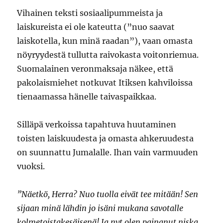
Vihainen teksti sosiaalipummeista ja
laiskureista ei ole kateutta (”nuo saavat
laiskotella, kun minä raadan”), vaan omasta
nöyryydestä tullutta raivokasta voitonriemua.
Suomalainen veronmaksaja näkee, että
pakolaismiehet notkuvat Itiksen kahviloissa
tienaamassa hänelle taivaspaikkaa.
Silläpä verkoissa tapahtuva huutaminen
toisten laiskuudesta ja omasta ahkeruudesta
on suunnattu Jumalalle. Ihan vain varmuuden
vuoksi.
”Näetkö, Herra? Nuo tuolla eivät tee mitään! Sen
sijaan minä lähdin jo isäni mukana savotalle
kolmetoistakesäisenä! Ja nyt olen painanut niska