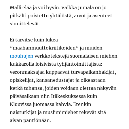
Malli elää ja voi hyvin. Vaikka Jumala on jo
pitkälti poistettu yhtälöstä, arvot ja asenteet
sinnittelevät.
Ei tarvitse kuin lukea
”maahanmuuttokriitikoiden” ja muiden
mouhujen
verkkotekstejä suomalaisen miehen
kukkarolla loisivista tyhjäntoimittajista:
veronmaksajaa kuppaavat turvapaikanhakijat,
opiskelijat, kansanedustajat ja oikeastaan
ketkä tahansa, joiden voidaan olettaa näkyvän
päiväsaikaan niin Itäkeskuksessa kuin
Kluuvissa juomassa kahvia. Etenkin
naistutkijat ja muslimimiehet tekevät sitä
aivan päntiönään.