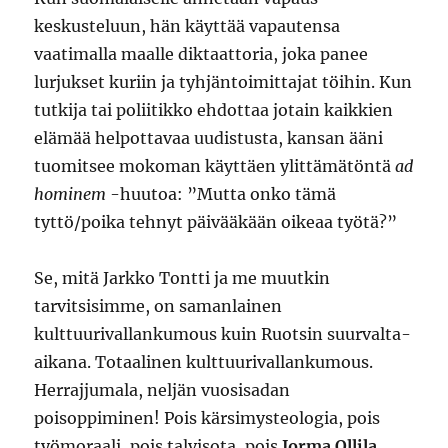
keskusteluun, hän käyttää vapautensa
vaatimalla maalle diktaattoria, joka panee
lurjukset kuriin ja tyhjäntoimittajat töihin. Kun
tutkija tai poliitikko ehdottaa jotain kaikkien
elämää helpottavaa uudistusta, kansan ääni
tuomitsee mokoman käyttäen ylittämätöntä
ad
hominem
-huutoa: ”Mutta onko tämä
tyttö/poika tehnyt päivääkään oikeaa työtä?”
Se, mitä Jarkko Tontti ja me muutkin
tarvitsisimme, on samanlainen
kulttuurivallankumous kuin Ruotsin suurvalta-
aikana. Totaalinen kulttuurivallankumous.
Herrajjumala, neljän vuosisadan
poisoppiminen! Pois kärsimysteologia, pois
työmoraali, pois talvisota, pois
Jorma Ollila
,