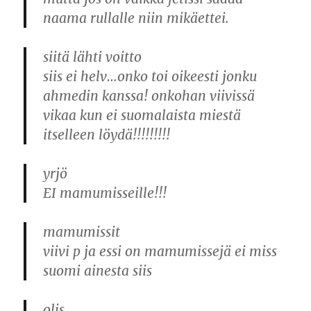
naama rullalle niin mikäettei.
siitä lähti voitto
siis ei helv…onko toi oikeesti jonku
ahmedin kanssa! onkohan viivissä
vikaa kun ei suomalaista miestä
itselleen löydä!!!!!!!!!
yrjö
EI mamumisseille!!!
mamumissit
viivi p ja essi on mamumissejä ei miss
suomi ainesta siis
olis