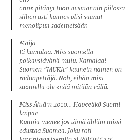
anne pitänyt tuon busmannin piilossa
siihen asti kunnes olisi saanut
menolipun sademetsään
Maija
Ei kamalaa. Miss suomella
poikaystävänä mutu. Kamalaa!
Suomen ”MUKA” kaunein nainen on
rodunpettäjä. Noh, eihän miss
suomella ole enää mitään väliä.
Miss Ähläm 2010… Hapeeäkö Suomi
kaipaa
Kunnia menee jos tämä ähläm missi
edustaa Suomea. Joku roti
karsintasysteemiin ei tälläistä voi