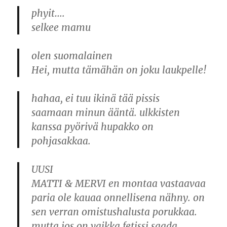
phyit….
selkee mamu
olen suomalainen
Hei, mutta tämähän on joku laukpelle!
hahaa, ei tuu ikinä tää pissis
saamaan minun ääntä. ulkkisten
kanssa pyörivä hupakko on
pohjasakkaa.
UUSI
MATTI & MERVI en montaa vastaavaa
paria ole kauaa onnellisena nähny. on
sen verran omistushalusta porukkaa.
mutta jos on vaikka fetissi saada