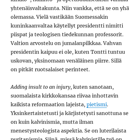
yhtenäisvaltakunta. Niin vankka, että se on yhä
olemassa. Vielä vastikään Suomessakin
kuninkaanvaltaa käytellyt presidentti nimitti
piispat ja teologisen tiedekunnan professorit.
Valtion arvostelu on jumalanpilkkaa. Vahvan
presidentin kaipuu ei ole, kuten Tontti tuntuu
uskovan, yksinomaan venäläinen piirre. Sillä
on pitkät ruotsalaiset perinteet.
Adding insult to an injury
, kuten sanotaan,
suomalaista kirkkokansaa riivaa inhottavin
kaikista reformaation lajeista,
pietismi
.
Yksinkertaistetusti ja kärjistetysti sanottuna se
on kuin kalvinismia, mutta ilman
menestysteologista aspektia. Se on luterilaista
puritanismia. Siinä, missä kalvinistille työ on