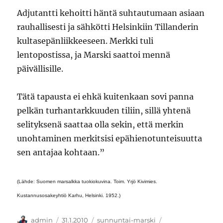
Adjutantti kehoitti häntä suhtautumaan asiaan
rauhallisesti ja sähkötti Helsinkiin Tillanderin
kultasepänliikkeeseen. Merkki tuli
lentopostissa, ja Marski saattoi mennä
päivällisille.
Tätä tapausta ei ehkä kuitenkaan sovi panna
pelkän turhantarkkuuden tiliin, sillä yhtenä
selityksenä saattaa olla sekin, että merkin
unohtaminen merkitsisi epähienotunteisuutta
sen antajaa kohtaan.”
(Lähde: Suomen marsalkka tuokiokuvina. Toim. Yrjö Kivimies.
Kustannusosakeyhtiö Karhu, Helsinki. 1952.)
Kirjoittaja
Julkaistu
Kategoriat
Avainsanat
admin
31.1.2010
sunnuntai-marski