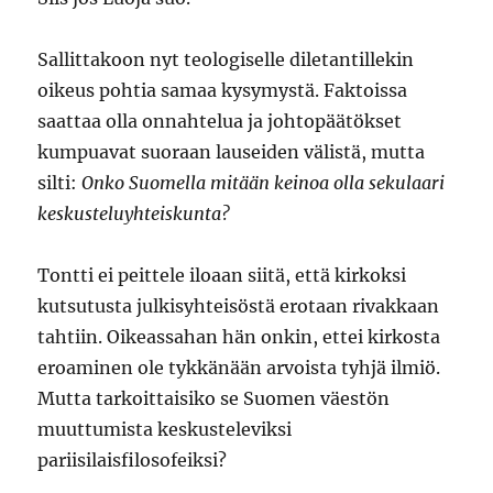
Sallittakoon nyt teologiselle diletantillekin
oikeus pohtia samaa kysymystä. Faktoissa
saattaa olla onnahtelua ja johtopäätökset
kumpuavat suoraan lauseiden välistä, mutta
silti:
Onko Suomella mitään keinoa olla sekulaari
keskusteluyhteiskunta?
Tontti ei peittele iloaan siitä, että kirkoksi
kutsutusta julkisyhteisöstä erotaan rivakkaan
tahtiin. Oikeassahan hän onkin, ettei kirkosta
eroaminen ole tykkänään arvoista tyhjä ilmiö.
Mutta tarkoittaisiko se Suomen väestön
muuttumista keskusteleviksi
pariisilaisfilosofeiksi?