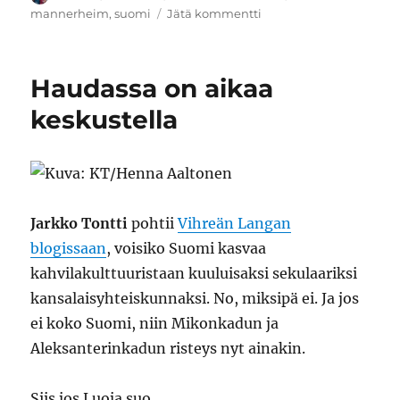
artikkeliin
mannerheim
,
suomi
Jätä kommentti
Mannerheimin
miniatyyri
Haudassa on aikaa
keskustella
Jarkko Tontti
pohtii
Vihreän Langan
blogissaan
, voisiko Suomi kasvaa
kahvilakulttuuristaan kuuluisaksi sekulaariksi
kansalaisyhteiskunnaksi. No, miksipä ei. Ja jos
ei koko Suomi, niin Mikonkadun ja
Aleksanterinkadun risteys nyt ainakin.
Siis jos Luoja suo.