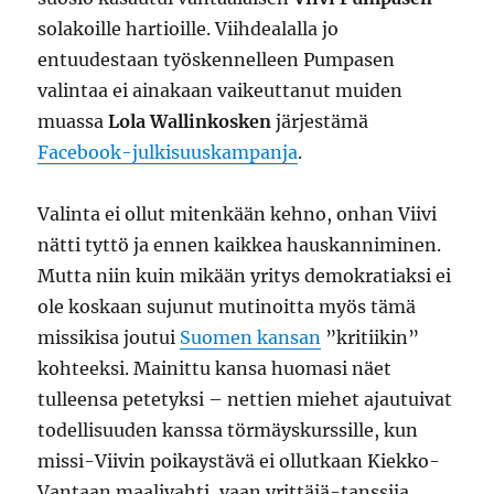
solakoille hartioille. Viihdealalla jo
entuudestaan työskennelleen Pumpasen
valintaa ei ainakaan vaikeuttanut muiden
muassa
Lola Wallinkosken
järjestämä
Facebook-julkisuuskampanja
.
Valinta ei ollut mitenkään kehno, onhan Viivi
nätti tyttö ja ennen kaikkea hauskanniminen.
Mutta niin kuin mikään yritys demokratiaksi ei
ole koskaan sujunut mutinoitta myös tämä
missikisa joutui
Suomen kansan
”kritiikin”
kohteeksi. Mainittu kansa huomasi näet
tulleensa petetyksi – nettien miehet ajautuivat
todellisuuden kanssa törmäyskurssille, kun
missi-Viivin poikaystävä ei ollutkaan Kiekko-
Vantaan maalivahti, vaan yrittäjä-tanssija