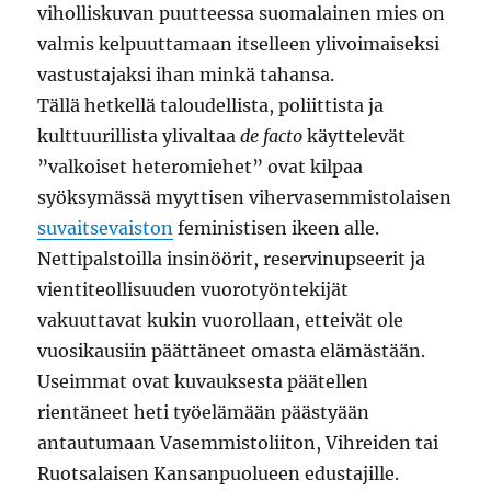
viholliskuvan puutteessa suomalainen mies on
valmis kelpuuttamaan itselleen ylivoimaiseksi
vastustajaksi ihan minkä tahansa.
Tällä hetkellä taloudellista, poliittista ja
kulttuurillista ylivaltaa
de facto
käyttelevät
”valkoiset heteromiehet” ovat kilpaa
syöksymässä myyttisen vihervasemmistolaisen
suvaitsevaiston
feministisen ikeen alle.
Nettipalstoilla insinöörit, reservinupseerit ja
vientiteollisuuden vuorotyöntekijät
vakuuttavat kukin vuorollaan, etteivät ole
vuosikausiin päättäneet omasta elämästään.
Useimmat ovat kuvauksesta päätellen
rientäneet heti työelämään päästyään
antautumaan Vasemmistoliiton, Vihreiden tai
Ruotsalaisen Kansanpuolueen edustajille.