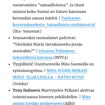
varastamista ”sairaalloisena”. Ja tässä
asiassa koko Suomi on hänen kanssaan
kerrankin samaa mieltä. |
Vanhanen
kuvavarkaudesta: Sairaalloista uteliaisuutta!
(Ilta-Sanomat)
Seuraavaksi suomalaiset pohtivat:
”Vietiinkö Matin tietokoneelta jotain
muutakin?” |
Johanna Tukiainen:
Seksivideoni kateissa
(MTV3)
Tyypillistä! Uunituoreella Miss Suomella on
syömisongelma. |
MISS SUOMI MOKASI
MISSI-ILLALLISELLA – KATSO KUVA!
(Seiska)
Tony Halmeen
Marttyyrien Prikaati aloittaa
toimintaansa hivenen yskähdellen. |
Mies
ampui itseään pohkeeseen
(Alibi)