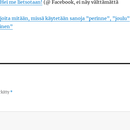
Hei me lietsotaan!
(@ Facebook, ei näy välttämättä
irjoita mitään, missä käytetään sanoja ”perinne”, ”joulu”
minen”
rkitty
*