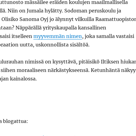
uttunosto mässäilee eräiden koulujen maailmallisella
lä. Niin on Jumala hylätty. Sodoman peruskoulu ja
 Olisiko Sanoma Oyj jo älynnyt vilkuilla Raamattuopisto
taan? Näppärällä yrityskaupalla kansallinen
aisi itselleen
myyvemmän nimen
, joka samalla vastaisi
ation uutta, uskonnollista sisältöä.
ulurauhan nimissä on kysyttävä, pitäisikö Iltiksen hiuka
 siihen moraaliseen närkästykseensä. Ketunhäntä näkyy
jan kainalossa.
a blogattua: