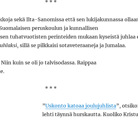
* * *
koja sekä Ilta-Sanomissa että sen lukijakunnassa ollaa
 Suomalaisen peruskoulun ja kunnallisen
sen tuhatvuotisten perinteiden mukaan kyseistä juhlaa 
uhlaksi
, sillä se pilkkaisi sotaveteraaneja ja Jumalaa.
. Niin kuin se oli jo talvisodassa. Raippaa
le.
* * *
”
Uskonto katoaa joulujuhlista
”, otsiko
lehti täynnä hurskautta. Kuoliko Krist