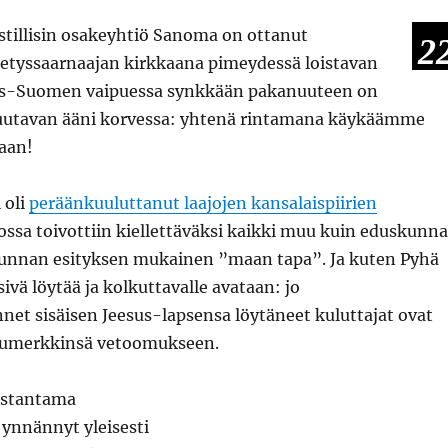
stillisin osakeyhtiö Sanoma on ottanut
2
etyssaarnaajan kirkkaana pimeydessä loistavan
s-Suomen vaipuessa synkkään pakanuuteen on
uutavan ääni korvessa: yhtenä rintamana käykäämme
taan!
 oli
peräänkuuluttanut laajojen kansalaispiirien
jossa toivottiin kiellettäväksi kaikki muu kuin eduskunn
kunnan esityksen mukainen ”maan tapa”. Ja kuten Pyhä
sivä löytää ja kolkuttavalle avataan: jo
t sisäisen Jeesus-lapsensa löytäneet kuluttajat ovat
uumerkkinsä vetoomukseen.
ustantama
i ynnännyt yleisesti