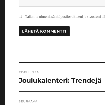
Tallenna nimeni, sähköpostiosoitteeni ja sivustoni 
Artikkelien
EDELLINEN
selaus
Joulukalenteri: Trendejä
Edellinen
artikkeli:
SEURAAVA