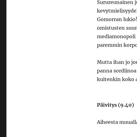
Surureunainen j
kevytmielisyydel
Gomorran lukio!
omistusten suun
mediamonopoli s
paremmin korpora
Mutta ihan jo jo
panna sordiinoa
kuitenkin koko a
Päivitys (9.40)
Aiheesta muuall