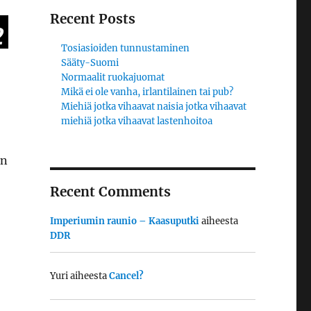
Recent Posts
2
Tosiasioiden tunnustaminen
Sääty-Suomi
Normaalit ruokajuomat
Mikä ei ole vanha, irlantilainen tai pub?
Miehiä jotka vihaavat naisia jotka vihaavat
miehiä jotka vihaavat lastenhoitoa
an
Recent Comments
Imperiumin raunio – Kaasuputki
aiheesta
DDR
Yuri
aiheesta
Cancel?