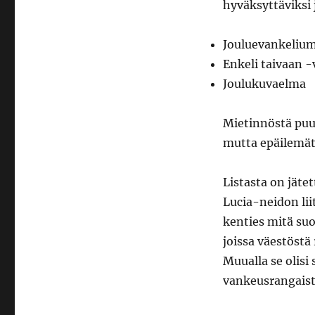
hyväksyttäviksi
Jouluevankelium
Enkeli taivaan -v
Joulukuvaelma
Mietinnöstä puut
mutta epäilemät
Listasta on jäte
Lucia-neidon lii
kenties mitä suo
joissa väestöstä
Muualla se olis
vankeusrangaist