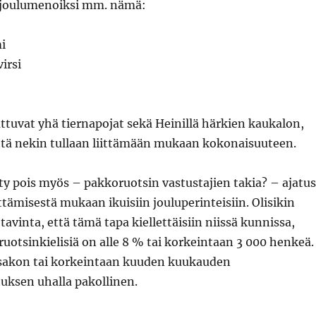
 joulumenoiksi mm. nämä:
i
irsi
tuvat yhä tiernapojat sekä Heinillä härkien kaukalon,
tä nekin tullaan liittämään mukaan kokonaisuuteen.
tty pois myös – pakkoruotsin vastustajien takia? – ajatus
ttämisestä mukaan ikuisiin jouluperinteisiin. Olisikin
tavinta, että tämä tapa kiellettäisiin niissä kunnissa,
 ruotsinkielisiä on alle 8 % tai korkeintaan 3 000 henkeä.
i sakon tai korkeintaan kuuden kuukauden
uksen uhalla pakollinen.