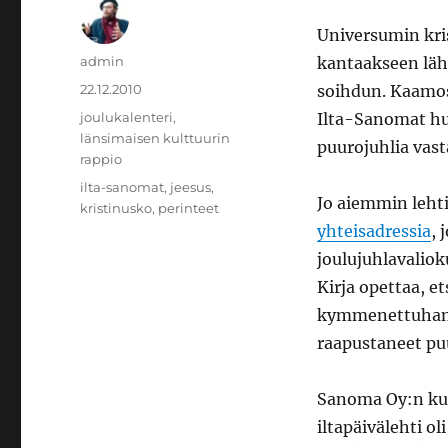
Universumin kri
Kirjoittaja
admin
kantaakseen läh
Julkaistu
22.12.2010
soihdun. Kaamo
Kategoriat
joulukalenteri
,
Ilta-Sanomat h
länsimaisen kulttuurin
puurojuhlia vas
rappio
Avainsanat
ilta-sanomat
,
jeesus
,
Jo aiemmin lehti
kristinusko
,
perinteet
yhteisadressia
, 
joulujuhlavalio
Kirja opettaa, et
kymmenettuhanne
raapustaneet p
Sanoma Oy:n k
iltapäivälehti ol