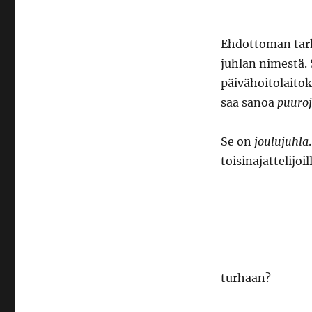
Ehdottoman tark
juhlan nimestä.
päivähoitolaitok
saa sanoa
puuroj
Se on
joulujuhla
toisinajattelijoil
turhaan?