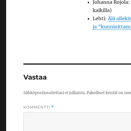
Johanna Rojola:
kaikilla)
Lehti:
Älä allek
ja ”kunnioitta
Vastaa
Sähköpostiosoitettasi ei julkaista.
Pakolliset kentät on me
KOMMENTTI
*