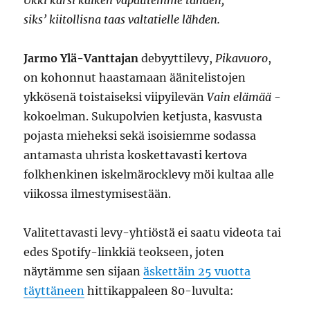
Ukki kärsi kaiken vapautemme tähden,
siks’ kiitollisna taas valtatielle lähden.
Jarmo Ylä-Vanttajan
debyyttilevy,
Pikavuoro
,
on kohonnut haastamaan äänitelistojen
ykkösenä toistaiseksi viipyilevän
Vain elämää
-
kokoelman. Sukupolvien ketjusta, kasvusta
pojasta mieheksi sekä isoisiemme sodassa
antamasta uhrista koskettavasti kertova
folkhenkinen iskelmärocklevy möi kultaa alle
viikossa ilmestymisestään.
Valitettavasti levy-yhtiöstä ei saatu videota tai
edes Spotify-linkkiä teokseen, joten
näytämme sen sijaan
äskettäin 25 vuotta
täyttäneen
hittikappaleen 80-luvulta: