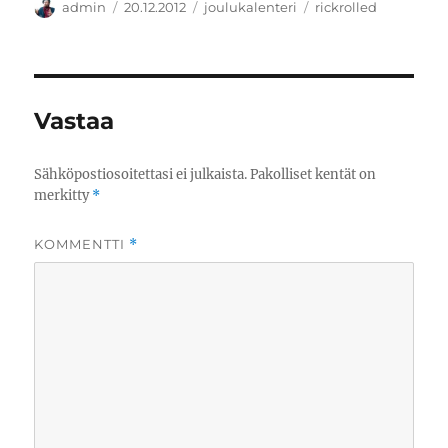
Kirjoittaja
Julkaistu
Kategoriat
Avainsanat
admin
20.12.2012
joulukalenteri
rickrolled
Vastaa
Sähköpostiosoitettasi ei julkaista.
Pakolliset kentät on
merkitty
*
KOMMENTTI
*