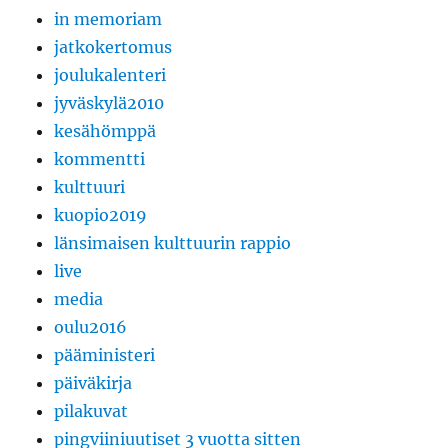
in memoriam
jatkokertomus
joulukalenteri
jyväskylä2010
kesähömppä
kommentti
kulttuuri
kuopio2019
länsimaisen kulttuurin rappio
live
media
oulu2016
pääministeri
päiväkirja
pilakuvat
pingviiniuutiset 3 vuotta sitten