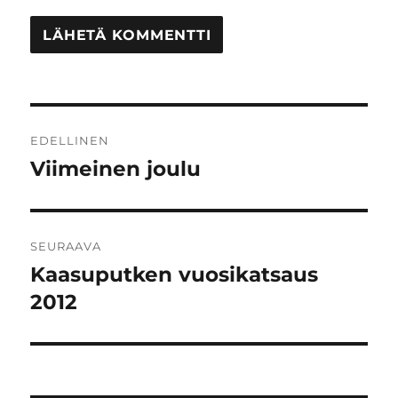
Artikkelien
EDELLINEN
selaus
Viimeinen joulu
Edellinen
artikkeli:
SEURAAVA
Kaasuputken vuosikatsaus
Seuraava
artikkeli:
2012