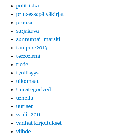
politiikka
prinsessapäiväkirjat
proosa
sarjakuva
sunnuntai-marski
tampere2013
terrorismi
tiede
työllisyys
ulkomaat
Uncategorized
urheilu
uutiset
vaalit 2011
vanhat kirjoitukset
viihde