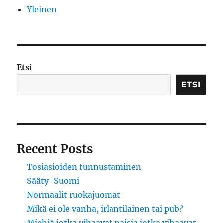
Yleinen
Etsi
ETSI
Recent Posts
Tosiasioiden tunnustaminen
Sääty-Suomi
Normaalit ruokajuomat
Mikä ei ole vanha, irlantilainen tai pub?
Miehiä jotka vihaavat naisia jotka vihaavat