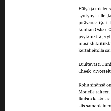
Hälyä ja mielens
syntynyt, ellei J
pitävänsä 19.11.
kunhan Oskari O
pyytämättä ja yl
musiikkikritiikk
kertaheitolla sa
Luultavasti Onn
Cheek-arvostelu.
Kohu sinänsä on 
Monelle taiteen
ikuista keskustel
siis samanlainen