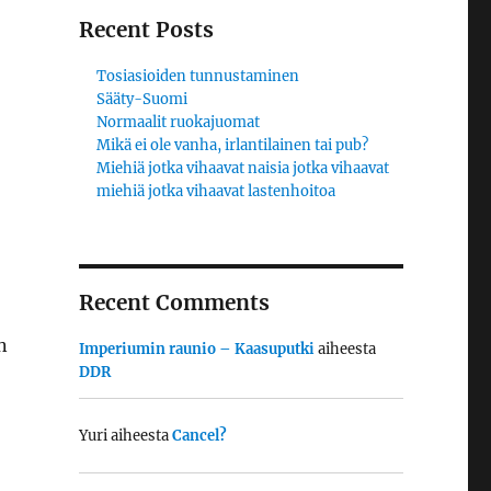
Recent Posts
Tosiasioiden tunnustaminen
Sääty-Suomi
Normaalit ruokajuomat
Mikä ei ole vanha, irlantilainen tai pub?
Miehiä jotka vihaavat naisia jotka vihaavat
miehiä jotka vihaavat lastenhoitoa
Recent Comments
n
Imperiumin raunio – Kaasuputki
aiheesta
DDR
Yuri
aiheesta
Cancel?