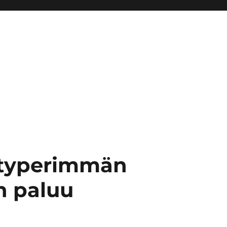
 typerimmän
n paluu