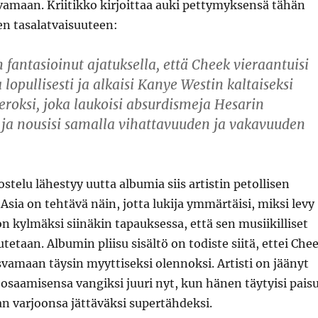
amaan. Kriitikko kirjoittaa auki pettymyksensä tähän
en tasalatvaisuuteen:
 fantasioinut ajatuksella, että Cheek vieraantuisi
 lopullisesti ja alkaisi Kanye Westin kaltaiseksi
eroksi, joka laukoisi absurdismeja Hesarin
 ja nousisi samalla vihattavuuden ja vakavuuden
stelu lähestyy uutta albumia siis artistin petollisen
sia on tehtävä näin, jotta lukija ymmärtäisi, miksi levy
kon kylmäksi siinäkin tapauksessa, että sen musiikilliset
tetaan. Albumin pliisu sisältö on todiste siitä, ettei Che
vamaan täysin myyttiseksi olennoksi. Artisti on jäänyt
osaamisensa vangiksi juuri nyt, kun hänen täytyisi pais
n varjoonsa jättäväksi supertähdeksi.