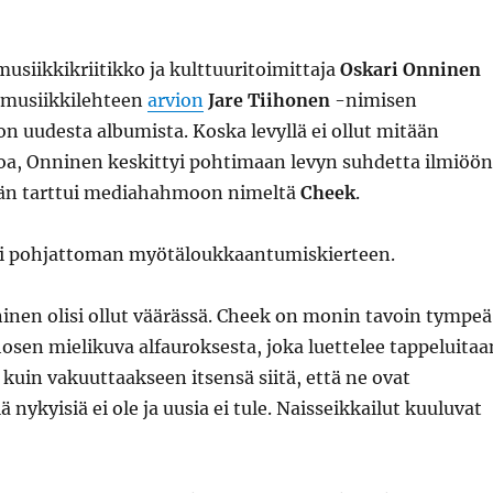
usiikkikriitikko ja kulttuuritoimittaja
Oskari Onninen
-musiikkilehteen
arvion
Jare Tiihonen
-nimisen
n uudesta albumista. Koska levyllä ei ollut mitään
voa, Onninen keskittyi pohtimaan levyn suhdetta ilmiöön
hän tarttui mediahahmoon nimeltä
Cheek
.
ti pohjattoman myötäloukkaantumiskierteen.
nninen olisi ollut väärässä. Cheek on monin tavoin tympeä
osen mielikuva alfauroksesta, joka luettelee tappeluitaa
n kuin vakuuttaakseen itsensä siitä, että ne ovat
ä nykyisiä ei ole ja uusia ei tule. Naisseikkailut kuuluvat