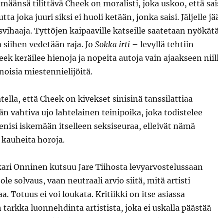
määnsä tilittävä Cheek on moralisti, joka uskoo, että sai
ta joka juuri siksi ei huoli ketään, jonka saisi. Jäljelle jä
svihaaja. Tyttöjen kaipaaville katseille saatetaan nyökät
 siihen vedetään raja. Jo
Sokka irti
– levyllä tehtiin
eek keräilee hienoja ja nopeita autoja vain ajaakseen niil
oisia miestennielijöitä.
tella, että Cheek on kivekset sinisinä tanssilattiaa
 vahtiva ujo lahtelainen teinipoika, joka todistelee
menisi iskemään itselleen seksiseuraa, elleivät nämä
 kauheita horoja.
skari Onninen kutsuu Jare Tiihosta levyarvostelussaan
ole solvaus, vaan neutraali arvio siitä, mitä artisti
aa. Totuus ei voi loukata. Kritiikki on itse asiassa
 tarkka luonnehdinta artistista, joka ei uskalla päästää