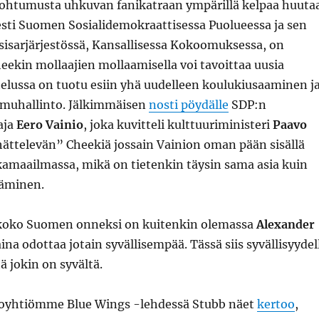
ohtumusta uhkuvan fanikatraan ympärillä kelpaa huuta
esti Suomen Sosialidemokraattisessa Puolueessa ja sen
 sisarjärjestössä, Kansallisessa Kokoomuksessa, on
heekin mollaajien mollaamisella voi tavoittaa uusia
telussa on tuotu esiin yhä uudelleen koulukiusaaminen j
muhallinto. Jälkimmäisen
nosti pöydälle
SDP:n
aja
Eero Vainio
, joka kuvitteli kulttuuriministeri
Paavo
ättelevän” Cheekiä jossain Vainion oman pään sisällä
ikamaailmassa, mikä on tietenkin täysin sama asia kuin
täminen.
 koko Suomen onneksi on kuitenkin olemassa
Alexander
 aina odottaa jotain syvällisempää. Tässä siis syvällisyydel
ä jokin on syvältä.
toyhtiömme Blue Wings -lehdessä Stubb näet
kertoo
,