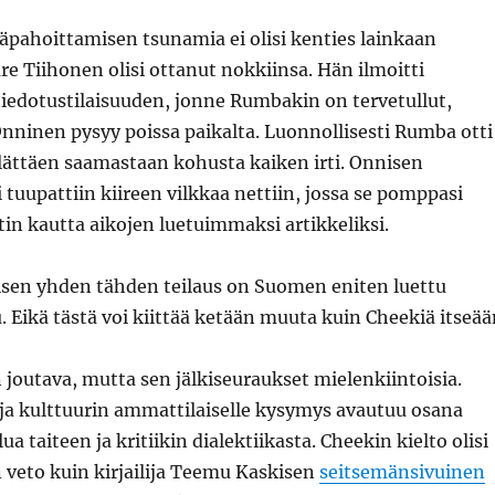
äpahoittamisen tsunamia ei olisi kenties lainkaan
are Tiihonen olisi ottanut nokkiinsa. Hän ilmoitti
 tiedotustilaisuuden, jonne Rumbakin on tervetullut,
nninen pysyy poissa paikalta. Luonnollisesti Rumba otti
lättäen saamastaan kohusta kaiken irti. Onnisen
i tuupattiin kiireen vilkkaa nettiin, jossa se pomppasi
itin kautta aikojen luetuimmaksi artikkeliksi.
isen yhden tähden teilaus on Suomen eniten luettu
 Eikä tästä voi kiittää ketään muuta kuin Cheekiä itseää
joutava, mutta sen jälkiseuraukset mielenkiintoisia.
 ja kulttuurin ammattilaiselle kysymys avautuu osana
ua taiteen ja kritiikin dialektiikasta. Cheekin kielto olisi
 veto kuin kirjailija Teemu Kaskisen
seitsemänsivuinen