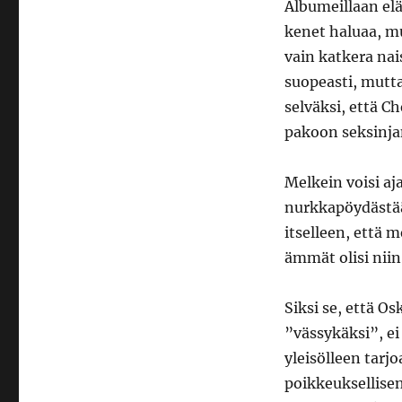
Albumeillaan elä
kenet haluaa, mut
vain katkera nai
suopeasti, mutta
selväksi, että Ch
pakoon seksinjan
Melkein voisi aja
nurkkapöydästään
itselleen, että 
ämmät olisi niin
Siksi se, että O
”vässykäksi”, ei 
yleisölleen tarjo
poikkeuksellisen