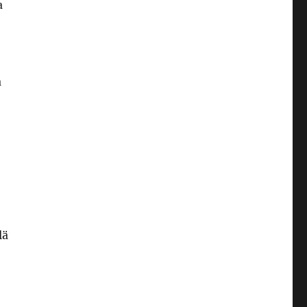
a
a
lä