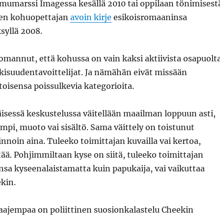
mumarssi Imagessa kesällä 2010 tai oppilaan tönimisest
een kohuopettajan
avoin kirje
esikoisromaaninsa
ksyllä 2008.
mannut, että kohussa on vain kaksi aktiivista osapuolt
ulkisuudentavoittelijat. Ja nämähän eivät missään
toisensa poissulkevia kategorioita.
äisessä keskustelussa väitellään maailman loppuun asti,
pi, muoto vai sisältö. Sama väittely on toistunut
linnoin aina. Tuleeko toimittajan kuvailla vai kertoa,
ttää. Pohjimmiltaan kyse on siitä, tuleeko toimittajan
sa kyseenalaistamatta kuin papukaija, vai vaikuttaa
kin.
aajempaa on poliittinen suosionkalastelu Cheekin