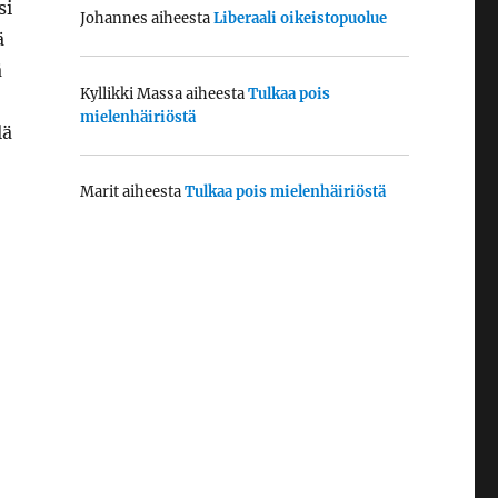
si
Johannes
aiheesta
Liberaali oikeistopuolue
ä
ä
Kyllikki Massa
aiheesta
Tulkaa pois
mielenhäiriöstä
lä
Marit
aiheesta
Tulkaa pois mielenhäiriöstä