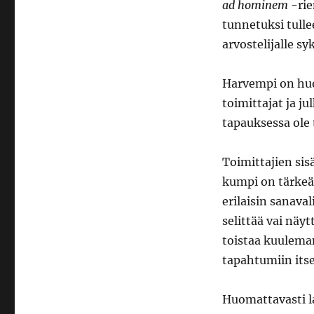
ad hominem
-rie
tunnetuksi tull
arvostelijalle sy
Harvempi on huo
toimittajat ja j
tapauksessa ole 
Toimittajien sis
kumpi on tärkeäm
erilaisin sanava
selittää vai näy
toistaa kuuleman
tapahtumiin itse
Huomattavasti l