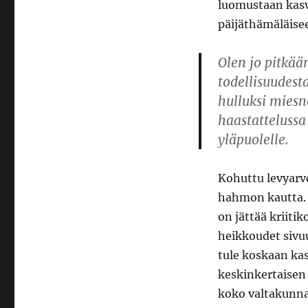
luomustaan kasv
päijäthämäläise
Olen jo pitkään
todellisuudesta
hulluksi miesn
haastattelussa
yläpuolelle.
Kohuttu levyarvo
hahmon kautta. A
on jättää kriiti
heikkoudet sivuu
tule koskaan kas
keskinkertaisen 
koko valtakunna