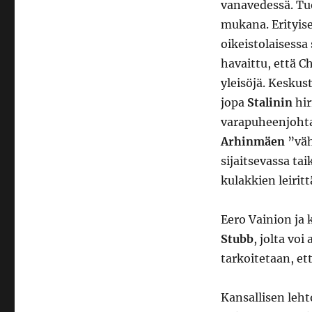
vanavedessä. Tu
mukana. Erityis
oikeistolaisessa
havaittu, että C
yleisöjä. Keskus
jopa
Stalinin
hir
varapuheenjoht
Arhinmäen
”väh
sijaitsevassa ta
kulakkien leirit
Eero Vainion ja
Stubb
, jolta voi
tarkoitetaan, ett
Kansallisen leh