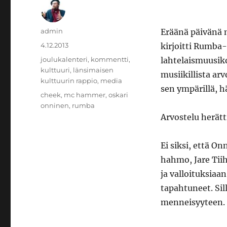
Kirjoittaja
admin
Eräänä päivänä m
Julkaistu
4.12.2013
kirjoitti Rumba
Kategoriat
joulukalenteri
,
kommentti
,
lahtelaismuusiko
kulttuuri
,
länsimaisen
musiikillista ar
kulttuurin rappio
,
media
sen ympärillä, 
Avainsanat
cheek
,
mc hammer
,
oskari
onninen
,
rumba
Arvostelu herät
Ei siksi, että O
hahmo, Jare Tiih
ja valloituksiaa
tapahtuneet. Sill
menneisyyteen.