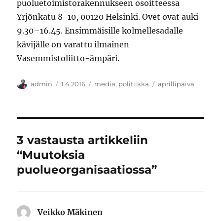
puoluetoimistorakennukseen osoitteessa
Yrjönkatu 8-10, 00120 Helsinki. Ovet ovat auki
9.30–16.45. Ensimmäisille kolmellesadalle
kävijälle on varattu ilmainen
Vasemmistoliitto-ämpäri.
Kirjoittaja
Julkaistu
Kategoriat
Avainsanat
admin
1.4.2016
media
,
politiikka
aprillipäivä
3 vastausta artikkeliin
“Muutoksia
puolueorganisaatiossa”
Veikko Mäkinen
sanoo: