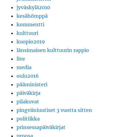
jyväskylä2010
kesähömppä
kommentti
kulttuuri
kuopio2019
länsimaisen kulttuurin rappio
live
media
oulu2016
pääministeri
päiväkirja
pilakuvat
pingviiniuutiset 3 vuotta sitten
politiikka
prinsessapäiväkirjat
proosa