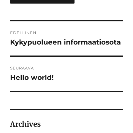
Artikkelien
EDELLINEN
selaus
Kykypuolueen informaatiosota
Edellinen
artikkeli:
SEURAAVA
Hello world!
Seuraava
artikkeli:
Archives