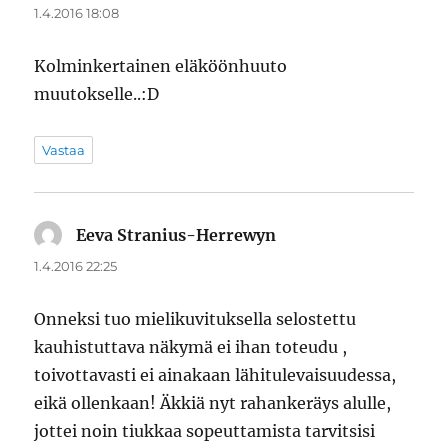
1.4.2016 18:08
Kolminkertainen eläköönhuuto
muutokselle..:D
Vastaa
Eeva Stranius-Herrewyn
sanoo:
1.4.2016 22:25
Onneksi tuo mielikuvituksella selostettu
kauhistuttava näkymä ei ihan toteudu ,
toivottavasti ei ainakaan lähitulevaisuudessa,
eikä ollenkaan! Äkkiä nyt rahankeräys alulle,
jottei noin tiukkaa sopeuttamista tarvitsisi