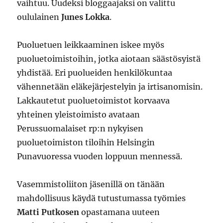
vaihtuu. Uudeksi bloggaajaksi on valittu
oululainen
Junes Lokka
.
Puoluetuen leikkaaminen iskee myös
puoluetoimistoihin, jotka aiotaan säästösyistä
yhdistää. Eri puolueiden henkilökuntaa
vähennetään eläkejärjestelyin ja irtisanomisin.
Lakkautetut puoluetoimistot korvaava
yhteinen yleistoimisto avataan
Perussuomalaiset rp:n nykyisen
puoluetoimiston tiloihin Helsingin
Punavuoressa vuoden loppuun mennessä.
Vasemmistoliiton jäsenillä on tänään
mahdollisuus käydä tutustumassa työmies
Matti Putkosen
opastamana uuteen