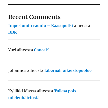
Recent Comments
Imperiumin raunio – Kaasuputki
aiheesta
DDR
Yuri
aiheesta
Cancel?
Johannes
aiheesta
Liberaali oikeistopuolue
Kyllikki Massa
aiheesta
Tulkaa pois
mielenhäiriöstä