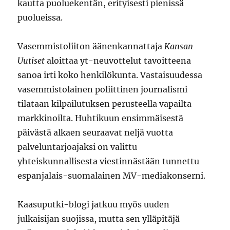
kautta puoluekentän, erityisesti pienissä
puolueissa.
Vasemmistoliiton äänenkannattaja
Kansan
Uutiset
aloittaa yt-neuvottelut tavoitteena
sanoa irti koko henkilökunta. Vastaisuudessa
vasemmistolainen poliittinen journalismi
tilataan kilpailutuksen perusteella vapailta
markkinoilta. Huhtikuun ensimmäisestä
päivästä alkaen seuraavat neljä vuotta
palveluntarjoajaksi on valittu
yhteiskunnallisesta viestinnästään tunnettu
espanjalais-suomalainen MV-mediakonserni.
Kaasuputki-blogi jatkuu myös uuden
julkaisijan suojissa, mutta sen ylläpitäjä