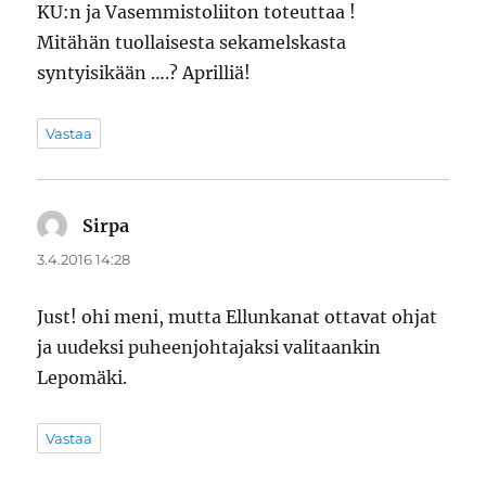
KU:n ja Vasemmistoliiton toteuttaa !
Mitähän tuollaisesta sekamelskasta
syntyisikään ….? Aprilliä!
Vastaa
Sirpa
sanoo:
3.4.2016 14:28
Just! ohi meni, mutta Ellunkanat ottavat ohjat
ja uudeksi puheenjohtajaksi valitaankin
Lepomäki.
Vastaa