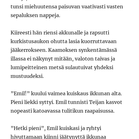
tunsi miehuutensa paisuvan vaativasti vasten
sepaluksen nappeja.
Kiireesti hän riensi akkunalle ja rapsutti
kurkistusaukon ohutta lasia kuorruttavaan
jääkerrokseen. Kaamoksen synkentämässä
illassa ei näkynyt mitään, valoton taivas ja
lumipeitteinen metsä sulautuivat yhdeksi
mustuudeksi.
”Emil!” kuului vaimea kuiskaus ikkunan alta.
Pieni liekki syttyi. Emil tunnisti Teijan kasvot
nopeasti katoavassa tulitikun raapaisussa.
”Hetki pieni”, Emil kuiskasi ja ryhtyi
hivuttamaan kiinni jäätynyttä ikkunaa