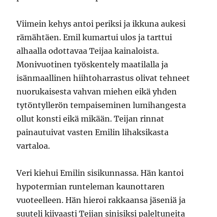
Viimein kehys antoi periksi ja ikkuna aukesi
rämähtäen. Emil kumartui ulos ja tarttui
alhaalla odottavaa Teijaa kainaloista.
Monivuotinen työskentely maatilalla ja
isänmaallinen hiihtoharrastus olivat tehneet
nuorukaisesta vahvan miehen eikä yhden
tytöntyllerön tempaiseminen lumihangesta
ollut konsti eikä mikään. Teijan rinnat
painautuivat vasten Emilin lihaksikasta
vartaloa.
Veri kiehui Emilin sisikunnassa. Hän kantoi
hypotermian runteleman kaunottaren
vuoteelleen. Hän hieroi rakkaansa jäseniä ja
suuteli kiivaasti Teijan sinisiksi paleltuneita