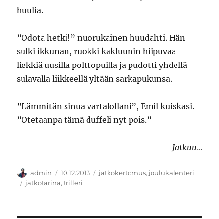
huulia.
”Odota hetki!” nuorukainen huudahti. Hän
sulki ikkunan, ruokki kakluunin hiipuvaa
liekkiä uusilla polttopuilla ja pudotti yhdellä
sulavalla liikkeellä yltään sarkapukunsa.
”Lämmitän sinua vartalollani”, Emil kuiskasi.
”Otetaanpa tämä duffeli nyt pois.”
Jatkuu…
Kirjoittaja
Julkaistu
Kategoriat
admin
10.12.2013
jatkokertomus
,
joulukalenteri
Avainsanat
jatkotarina
,
trilleri