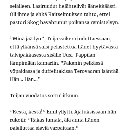
selälleen. Lasiruudut helähtelivät äänekkäästi.
Oli ihme ja ehkä Kaitselmuksen tahto, ettei
pastori Skog havahtunut poikansa rymistelyyn.
”Minä jäädyn”, Teija vaikeroi odottaessaan,
että ylkänsä saisi pelastettua hänet hyytävästä
talvipakkasesta sisälle Uusi-Pappilan
lämpimään kamariin. ”Pakenin pelkässä
yöpaidassa ja duffelitakissa Terovaaran isäntää.
Hän… Hän…”
Teijan vuodatus sortui itkuun.
”Kestä, kestä!” Emil yllytti. Ajatuksissaan hän
rukoili: ”Rakas Jumala, älä anna hänen
palelluttaa sieviä varpaitaan.”