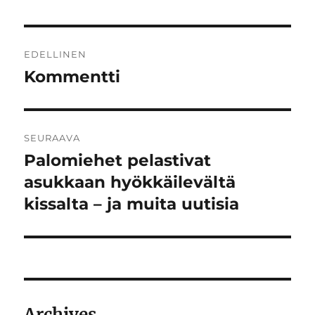
Artikkelien
EDELLINEN
selaus
Kommentti
Edellinen
artikkeli:
SEURAAVA
Palomiehet pelastivat
Seuraava
artikkeli:
asukkaan hyökkäilevältä
kissalta – ja muita uutisia
Archives