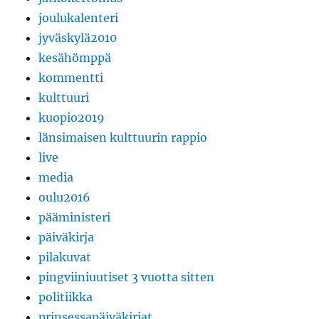
joulukalenteri
jyväskylä2010
kesähömppä
kommentti
kulttuuri
kuopio2019
länsimaisen kulttuurin rappio
live
media
oulu2016
pääministeri
päiväkirja
pilakuvat
pingviiniuutiset 3 vuotta sitten
politiikka
prinsessapäiväkirjat