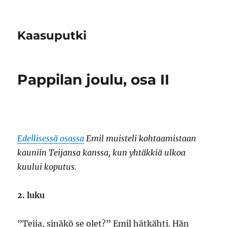
Kaasuputki
Pappilan joulu, osa II
Edellisessä osassa
Emil muisteli kohtaamistaan
kauniin Teijansa kanssa, kun yhtäkkiä ulkoa
kuului koputus.
2. luku
”Teija, sinäkö se olet?” Emil hätkähti. Hän