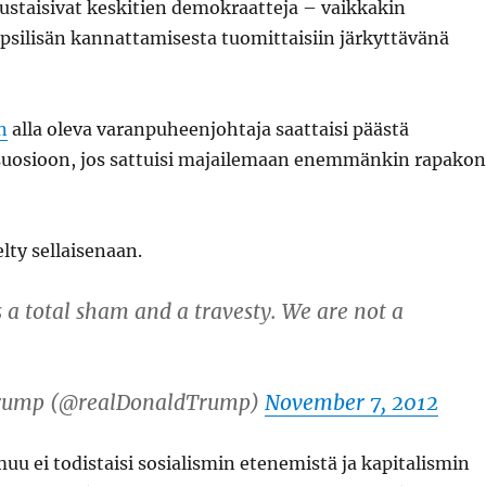
staisivat keskitien demokraatteja – vaikkakin
psilisän kannattamisesta tuomittaisiin järkyttävänä
n
alla oleva varanpuheenjohtaja saattaisi päästä
suosioon, jos sattuisi majailemaan enemmänkin rapakon
elty sellaisenaan.
s a total sham and a travesty. We are not a
Trump (@realDonaldTrump)
November 7, 2012
u ei todistaisi sosialismin etenemistä ja kapitalismin