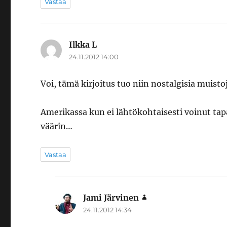
Vastaa
Ilkka L
sanoo:
24.11.2012 14:00
Voi, tämä kirjoitus tuo niin nostalgisia muisto
Amerikassa kun ei lähtökohtaisesti voinut ta
väärin…
Vastaa
Jami Järvinen
sanoo:
24.11.2012 14:34