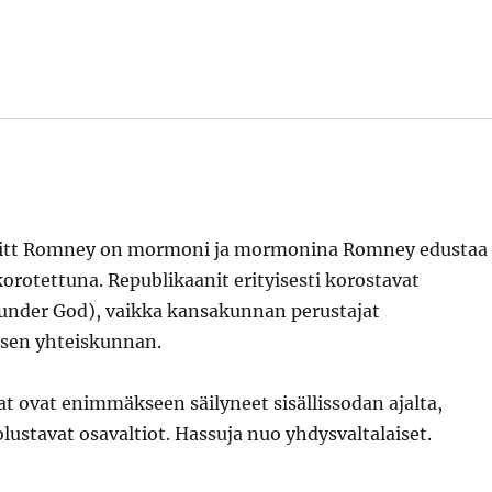
 Mitt Romney on mormoni ja mormonina Romney edustaa
orotettuna. Republikaanit erityisesti korostavat
on under God), vaikka kansakunnan perustajat
risen yhteiskunnan.
jat ovat enimmäkseen säilyneet sisällissodan ajalta,
olustavat osavaltiot. Hassuja nuo yhdysvaltalaiset.