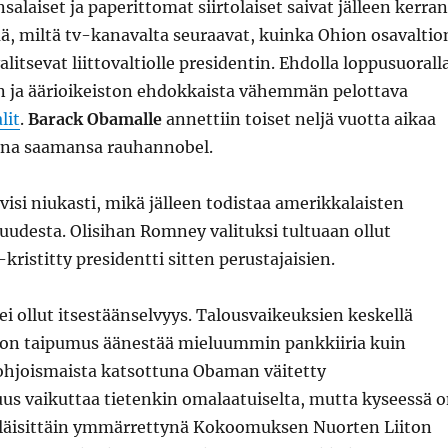
salaiset ja paperittomat siirtolaiset saivat jälleen kerran
ä, miltä tv-kanavalta seuraavat, kuinka Ohion osavaltio
litsevat liittovaltiolle presidentin. Ehdolla loppusuorall
on ja äärioikeiston ehdokkaista vähemmän pelottava
lit
.
Barack Obamalle
annettiin toiset neljä vuotta aikaa
tina saamansa rauhannobel.
isi niukasti, mikä jälleen todistaa amerikkalaisten
udesta. Olisihan Romney valituksi tultuaan ollut
ristitty presidentti sitten perustajaisien.
i ollut itsestäänselvyys. Talousvaikeuksien keskellä
a on taipumus äänestää mieluummin pankkiiria kuin
hjoismaista katsottuna Obaman väitetty
us vaikuttaa tietenkin omalaatuiselta, mutta kyseessä 
läisittäin ymmärrettynä Kokoomuksen Nuorten Liiton