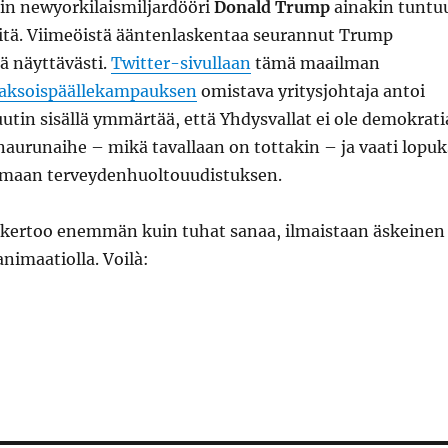
in newyorkilaismiljardööri
Donald Trump
ainakin tuntu
itä. Viimeöistä ääntenlaskentaa seurannut Trump
ä näyttävästi.
Twitter-sivullaan
tämä maailman
aksoispäällekampauksen
omistava yritysjohtaja antoi
in sisällä ymmärtää, että Yhdysvallat ei ole demokrati
aurunaihe – mikä tavallaan on tottakin – ja vaati lopuk
amaan terveydenhuoltouudistuksen.
 kertoo enemmän kuin tuhat sanaa, ilmaistaan äskeinen
nimaatiolla. Voilà: