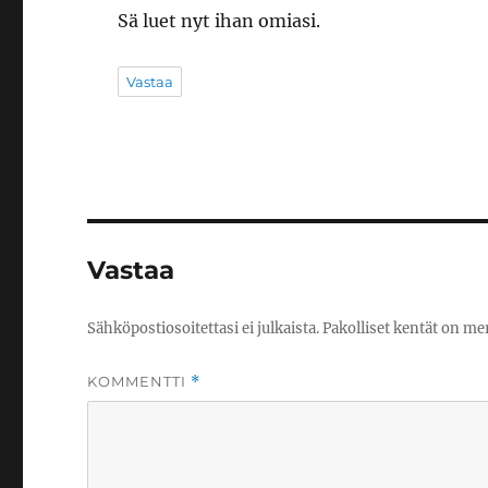
Sä luet nyt ihan omiasi.
Vastaa
Vastaa
Sähköpostiosoitettasi ei julkaista.
Pakolliset kentät on me
KOMMENTTI
*