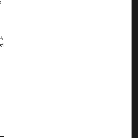
u
a,
si