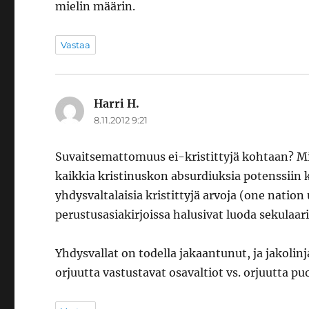
mielin määrin.
Vastaa
Harri H.
sanoo:
8.11.2012 9:21
Suvaitsemattomuus ei-kristittyjä kohtaan?
kaikkia kristinuskon absurdiuksia potenssiin k
yhdysvaltalaisia kristittyjä arvoja (one nati
perustusasiakirjoissa halusivat luoda sekulaa
Yhdysvallat on todella jakaantunut, ja jakolin
orjuutta vastustavat osavaltiot vs. orjuutta pu