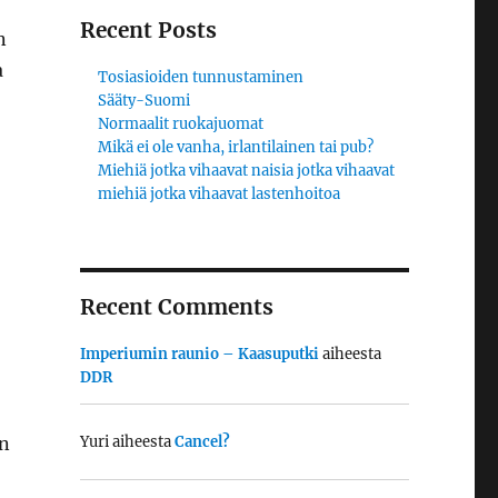
Recent Posts
n
a
Tosiasioiden tunnustaminen
Sääty-Suomi
Normaalit ruokajuomat
Mikä ei ole vanha, irlantilainen tai pub?
Miehiä jotka vihaavat naisia jotka vihaavat
miehiä jotka vihaavat lastenhoitoa
Recent Comments
Imperiumin raunio – Kaasuputki
aiheesta
DDR
Yuri
aiheesta
Cancel?
on