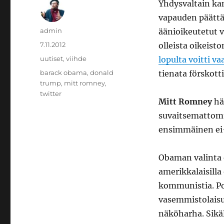
Yhdysvaltain kan
vapauden päättä
Kirjoittaja
admin
äänioikeutetut va
Julkaistu
7.11.2012
olleista oikeist
Kategoriat
uutiset
,
viihde
lopulta voitti vaa
Avainsanat
barack obama
,
donald
tienata förskot
trump
,
mitt romney
,
twitter
Mitt Romney
häv
suvaitsemattomu
ensimmäinen ei-k
Obaman valinta e
amerikkalaisill
kommunistia. Po
vasemmistolaisu
näköharha. Sikä