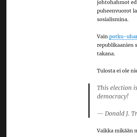
johtohahmot edu
puheenvuorot la
sosialismina.
Vain
potku-uha
republikaanien 
takana.
Tulosta ei ole ni
This election i
democracy!
— Donald J. 
Vaikka mikään mu