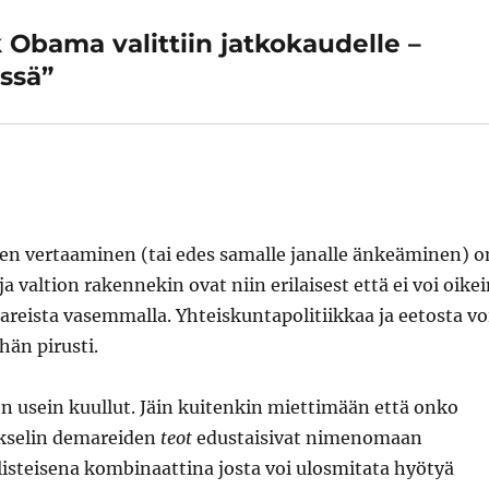
k Obama valittiin jatkokaudelle –
ssä”
den vertaaminen (tai edes samalle janalle änkeäminen) o
a valtion rakennekin ovat niin erilaisest että ei voi oike
eista vasemmalla. Yhteiskuntapolitiikkaa ja eetosta vo
hän pirusti.
en usein kuullut. Jäin kuitenkin miettimään että onko
iakselin demareiden
teot
edustaisivat nimenomaan
alisteisena kombinaattina josta voi ulosmitata hyötyä