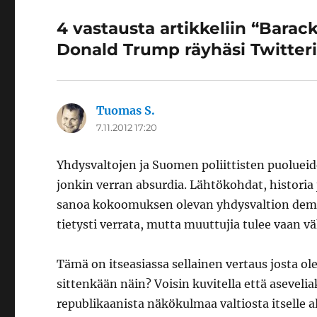
4 vastausta artikkeliin “Barac
Donald Trump räyhäsi Twitteri
Tuomas S.
sanoo:
7.11.2012 17:20
Yhdysvaltojen ja Suomen poliittisten puoluei
jonkin verran absurdia. Lähtökohdat, historia j
sanoa kokoomuksen olevan yhdysvaltion demar
tietysti verrata, mutta muuttujia tulee vaan vä
Tämä on itseasiassa sellainen vertaus josta ol
sittenkään näin? Voisin kuvitella että asevel
republikaanista näkökulmaa valtiosta itselle 