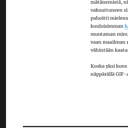
mätänemistä, ni
vakuuttuneen si
pahoitti mielens
kuuluisimman
k
muutaman minuut
vaan maailman n
vähintään kaat
Koska yksi kuva
näppärällä GIF-a