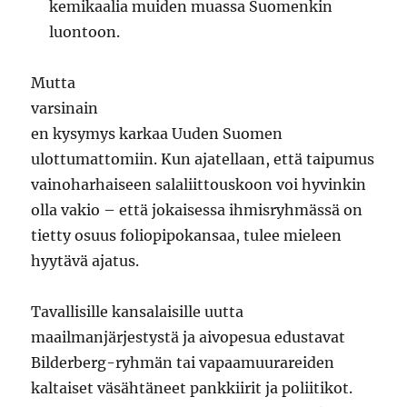
kemikaalia muiden muassa Suomenkin
luontoon.
Mutta
varsinain
en kysymys karkaa Uuden Suomen
ulottumattomiin. Kun ajatellaan, että taipumus
vainoharhaiseen salaliittouskoon voi hyvinkin
olla vakio – että jokaisessa ihmisryhmässä on
tietty osuus foliopipokansaa, tulee mieleen
hyytävä ajatus.
Tavallisille kansalaisille uutta
maailmanjärjestystä ja aivopesua edustavat
Bilderberg-ryhmän tai vapaamuurareiden
kaltaiset väsähtäneet pankkiirit ja poliitikot.