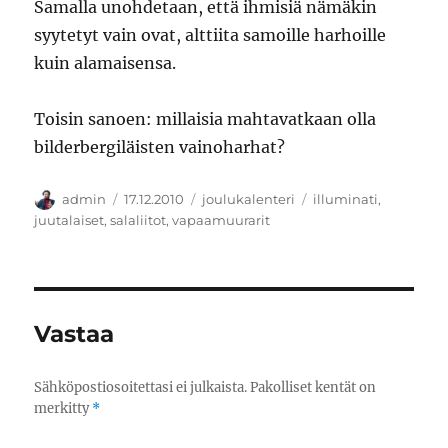
Samalla unohdetaan, että ihmisiä nämäkin
syytetyt vain ovat, alttiita samoille harhoille
kuin alamaisensa.
Toisin sanoen: millaisia mahtavatkaan olla
bilderbergiläisten vainoharhat?
Kirjoittaja
Julkaistu
Kategoriat
Avainsanat
admin
17.12.2010
joulukalenteri
illuminati
,
juutalaiset
,
salaliitot
,
vapaamuurarit
Vastaa
Sähköpostiosoitettasi ei julkaista.
Pakolliset kentät on
merkitty
*