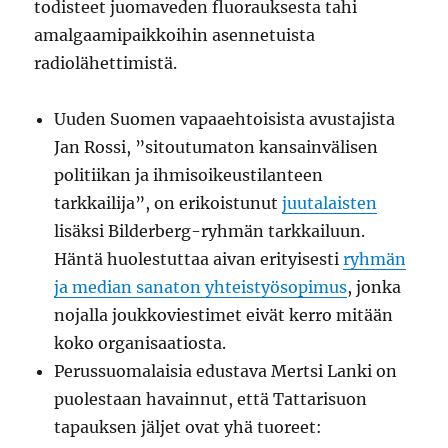
todisteet juomaveden fluorauksesta tahi
amalgaamipaikkoihin asennetuista
radiolähettimistä.
Uuden Suomen vapaaehtoisista avustajista
Jan Rossi, ”sitoutumaton kansainvälisen
politiikan ja ihmisoikeustilanteen
tarkkailija”, on erikoistunut
juutalaisten
lisäksi Bilderberg-ryhmän tarkkailuun.
Häntä huolestuttaa aivan erityisesti
ryhmän
ja median sanaton yhteistyösopimus
, jonka
nojalla joukkoviestimet eivät kerro mitään
koko organisaatiosta.
Perussuomalaisia edustava Mertsi Lanki on
puolestaan havainnut, että Tattarisuon
tapauksen jäljet ovat yhä tuoreet: