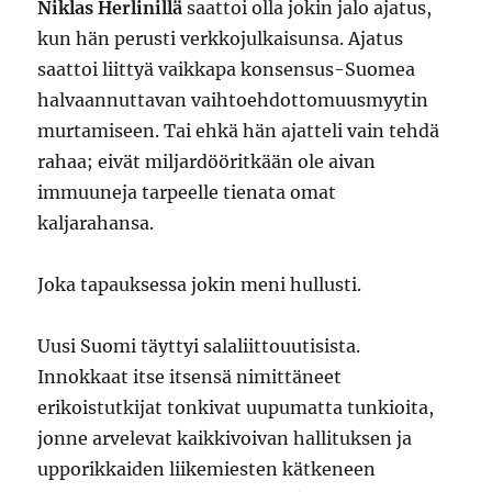
Niklas Herlinillä
saattoi olla jokin jalo ajatus,
kun hän perusti verkkojulkaisunsa. Ajatus
saattoi liittyä vaikkapa konsensus-Suomea
halvaannuttavan vaihtoehdottomuusmyytin
murtamiseen. Tai ehkä hän ajatteli vain tehdä
rahaa; eivät miljardööritkään ole aivan
immuuneja tarpeelle tienata omat
kaljarahansa.
Joka tapauksessa jokin meni hullusti.
Uusi Suomi täyttyi salaliittouutisista.
Innokkaat itse itsensä nimittäneet
erikoistutkijat tonkivat uupumatta tunkioita,
jonne arvelevat kaikkivoivan hallituksen ja
upporikkaiden liikemiesten kätkeneen