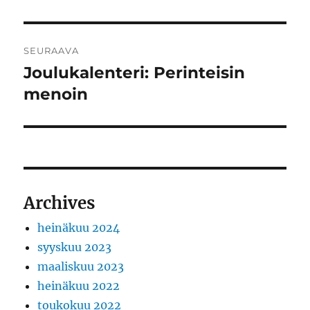
SEURAAVA
Joulukalenteri: Perinteisin
Seuraava
artikkeli:
menoin
Archives
heinäkuu 2024
syyskuu 2023
maaliskuu 2023
heinäkuu 2022
toukokuu 2022