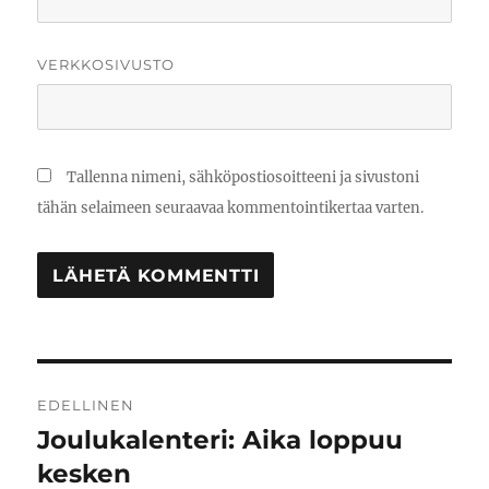
VERKKOSIVUSTO
Tallenna nimeni, sähköpostiosoitteeni ja sivustoni
tähän selaimeen seuraavaa kommentointikertaa varten.
Artikkelien
EDELLINEN
selaus
Joulukalenteri: Aika loppuu
Edellinen
artikkeli:
kesken