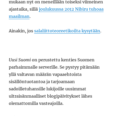
mukaan nyt on meneillään toiseksi viimeinen
ajastaika, sillä
joulukuussa 2012 Nibiru tuhoaa
maailman
.
Ainakin, jos
salaliittoteoreetikoilta kysytään
.
Uusi Suomi
on perustettu kenties Suomen
parhaimmalle serverille. Se pystyy pitämään
yllä valtavan määrän vapaaehtoista
sisällöntuotantoa ja tarjoamaan
sadoilletuhansille lukijoille uusimmat
ultraisänmaalliset blogipäivitykset lähes
olemattomilla vasteajoilla.