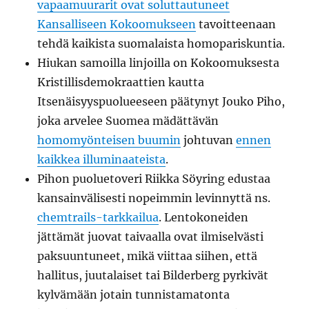
vapaamuurarit ovat soluttautuneet
Kansalliseen Kokoomukseen
tavoitteenaan
tehdä kaikista suomalaista homopariskuntia.
Hiukan samoilla linjoilla on Kokoomuksesta
Kristillisdemokraattien kautta
Itsenäisyyspuolueeseen päätynyt Jouko Piho,
joka arvelee Suomea mädättävän
homomyönteisen buumin
johtuvan
ennen
kaikkea illuminaateista
.
Pihon puoluetoveri Riikka Söyring edustaa
kansainvälisesti nopeimmin levinnyttä ns.
chemtrails-tarkkailua
. Lentokoneiden
jättämät juovat taivaalla ovat ilmiselvästi
paksuuntuneet, mikä viittaa siihen, että
hallitus, juutalaiset tai Bilderberg pyrkivät
kylvämään jotain tunnistamatonta