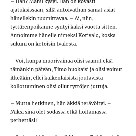
– Häh? Manu kysyi. Hän oli kovasti
ajatuksissaan, sillä antoivathan samat asiat
hänellekin tuumittavaa. – Ai, niin,
tyttärenpoikanne syntyi kaksi vuotta sitten.
Annoimme hänelle nimeksi Kotivalo, koska
sukuni on kotoisin Ivalosta.
– Voi, kunpa muorivainaa olisi saanut elää
tämänkin päivän, Timo huokaisi ja olisi voinut
itkeäkin, ellei kaikenlaisista joutavista
kollottaminen olisi ollut tyttöjen juttuja.
– Mutta hetkinen, hän äkkiä terävöityi. –
Miksi sinä olet sodassa etkä hoitamassa
perhettäsi?