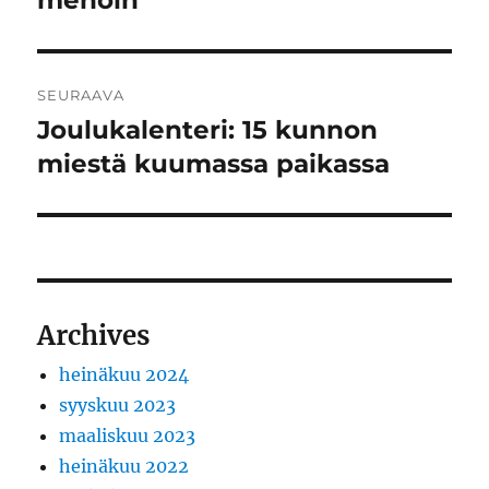
menoin
SEURAAVA
Joulukalenteri: 15 kunnon
Seuraava
artikkeli:
miestä kuumassa paikassa
Archives
heinäkuu 2024
syyskuu 2023
maaliskuu 2023
heinäkuu 2022