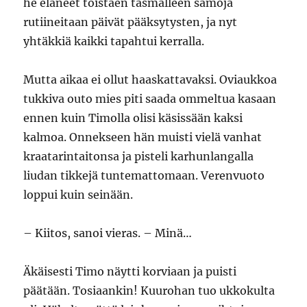
he eläneet toistaen täsmälleen samoja
rutiineitaan päivät pääksytysten, ja nyt
yhtäkkiä kaikki tapahtui kerralla.
Mutta aikaa ei ollut haaskattavaksi. Oviaukkoa
tukkiva outo mies piti saada ommeltua kasaan
ennen kuin Timolla olisi käsissään kaksi
kalmoa. Onnekseen hän muisti vielä vanhat
kraatarintaitonsa ja pisteli karhunlangalla
liudan tikkejä tuntemattomaan. Verenvuoto
loppui kuin seinään.
– Kiitos, sanoi vieras. – Minä…
Äkäisesti Timo näytti korviaan ja puisti
päätään. Tosiaankin! Kuurohan tuo ukkokulta