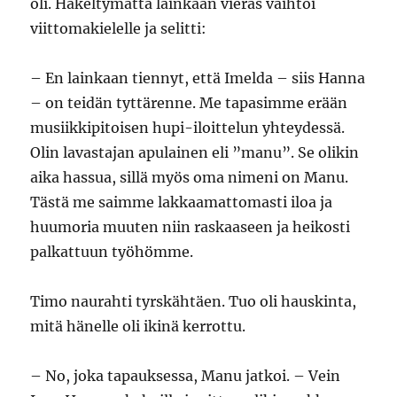
oli. Häkeltymättä lainkaan vieras vaihtoi
viittomakielelle ja selitti:
– En lainkaan tiennyt, että Imelda – siis Hanna
– on teidän tyttärenne. Me tapasimme erään
musiikkipitoisen hupi-iloittelun yhteydessä.
Olin lavastajan apulainen eli ”manu”. Se olikin
aika hassua, sillä myös oma nimeni on Manu.
Tästä me saimme lakkaamattomasti iloa ja
huumoria muuten niin raskaaseen ja heikosti
palkattuun työhömme.
Timo naurahti tyrskähtäen. Tuo oli hauskinta,
mitä hänelle oli ikinä kerrottu.
– No, joka tapauksessa, Manu jatkoi. – Vein