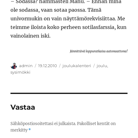
– Sodassa? hämmästeli Manu. – Enhän minä
ole sodassa, vaan sotaa paossa. Tämä
univormukin on vain näyttämörekvisiittaa. Me
teimme iloista koko perheen sotilasfarssia, kun
vainolainen iski.
Jännittävä loppuratkaisu aatonaattona!
Kirjoittaja
Julkaistu
Kategoriat
Avainsanat
admin
19.12.2010
joulukalenteri
joulu
,
sysimökki
Vastaa
Sähköpostiosoitettasi ei julkaista.
Pakolliset kentät on
merkitty
*