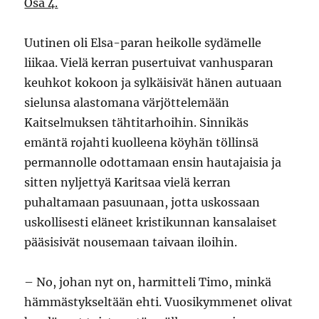
Osa 4.
Uutinen oli Elsa-paran heikolle sydämelle
liikaa. Vielä kerran pusertuivat vanhusparan
keuhkot kokoon ja sylkäisivät hänen autuaan
sielunsa alastomana värjöttelemään
Kaitselmuksen tähtitarhoihin. Sinnikäs
emäntä rojahti kuolleena köyhän töllinsä
permannolle odottamaan ensin hautajaisia ja
sitten nyljettyä Karitsaa vielä kerran
puhaltamaan pasuunaan, jotta uskossaan
uskollisesti eläneet kristikunnan kansalaiset
pääsisivät nousemaan taivaan iloihin.
– No, johan nyt on, harmitteli Timo, minkä
hämmästykseltään ehti. Vuosikymmenet olivat