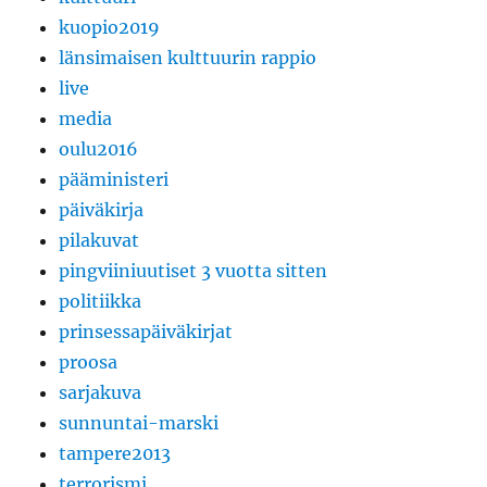
kuopio2019
länsimaisen kulttuurin rappio
live
media
oulu2016
pääministeri
päiväkirja
pilakuvat
pingviiniuutiset 3 vuotta sitten
politiikka
prinsessapäiväkirjat
proosa
sarjakuva
sunnuntai-marski
tampere2013
terrorismi