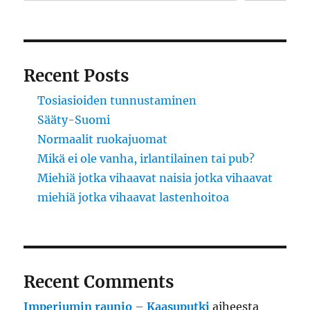
Recent Posts
Tosiasioiden tunnustaminen
Sääty-Suomi
Normaalit ruokajuomat
Mikä ei ole vanha, irlantilainen tai pub?
Miehiä jotka vihaavat naisia jotka vihaavat
miehiä jotka vihaavat lastenhoitoa
Recent Comments
Imperiumin raunio – Kaasuputki
aiheesta