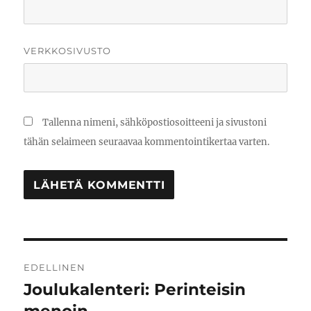
VERKKOSIVUSTO
Tallenna nimeni, sähköpostiosoitteeni ja sivustoni
tähän selaimeen seuraavaa kommentointikertaa varten.
Artikkelien
EDELLINEN
selaus
Joulukalenteri: Perinteisin
Edellinen
artikkeli: