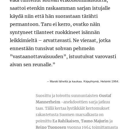
eikä tuntenut sohvan erikoisominaisuutta,
saattoi etenkin raskaamman sarjan istujalle
käydä niin että hän suorastaan tärähti
permantoon. Taru ei kerro, ovatko näin
syntyneet tilanteet ruokkineet isännän
leikkimieltä – arvattavasti. Ne vieraat, jotka
ennestään tunsivat sohvan pehmeän
”vastaanottavaisuuden”, istuutuivat varovasti
aivan sen reunalle.”
– Marski läheltä ja kaukaa. Kirjayhtymä, Helsinki 1964.
Suosittu ja toivottu sunnuntaisten
Gustaf
Mannerheim
-anekdoottien sarja jatkuu
taas. Tällä kertaa lystikkäät kertomukset
rakastetusta Suomen marsalkasta on
poimittu
Ea Rahikaisen
,
Tauno Majurin
ja
Reino Tuonosen
vuonna 1964 toimittamasta