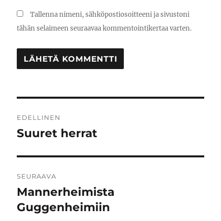
Tallenna nimeni, sähköpostiosoitteeni ja sivustoni
tähän selaimeen seuraavaa kommentointikertaa varten.
Artikkelien
EDELLINEN
selaus
Suuret herrat
Edellinen
artikkeli:
SEURAAVA
Mannerheimista
Seuraava
artikkeli:
Guggenheimiin