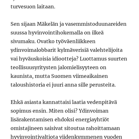
turvesuon laitaan.
Sen sijaan Mäkelän ja vasemmistoduunareiden
suussa hyvinvointihokemalla on ilkeä
sivumaku. Ovatko työväenliikkeen
ydinvoimalobbarit kylmäverisiä valehtelijoita
vai hyväuskoisia idiootteja? Luottamus suurten
teollisuusyritysten jalomielisyyteen on
kaunista, mutta Suomen viimeaikainen
taloushistoria ei juuri anna sille perusteita.
Ehkä asiasta kannattaisi laatia vedenpitävä
sopimus ensin. Miten olisi? Ydinvoiman
lisärakentamisen ehdoksi energiayhtiöt
omistajineen saisivat sitoutua rahoittamaan
hyvinvointivaltiota viidenkymmenen vuoden