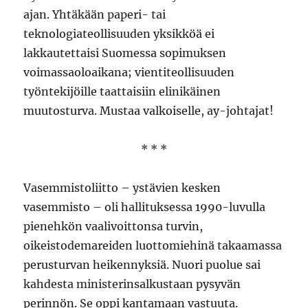
ajan. Yhtäkään paperi- tai
teknologiateollisuuden yksikköä ei
lakkautettaisi Suomessa sopimuksen
voimassaoloaikana; vientiteollisuuden
työntekijöille taattaisiin elinikäinen
muutosturva. Mustaa valkoiselle, ay-johtajat!
* * *
Vasemmistoliitto – ystävien kesken
vasemmisto – oli hallituksessa 1990-luvulla
pienehkön vaalivoittonsa turvin,
oikeistodemareiden luottomiehinä takaamassa
perusturvan heikennyksiä. Nuori puolue sai
kahdesta ministerinsalkustaan pysyvän
perinnön. Se oppi kantamaan vastuuta.