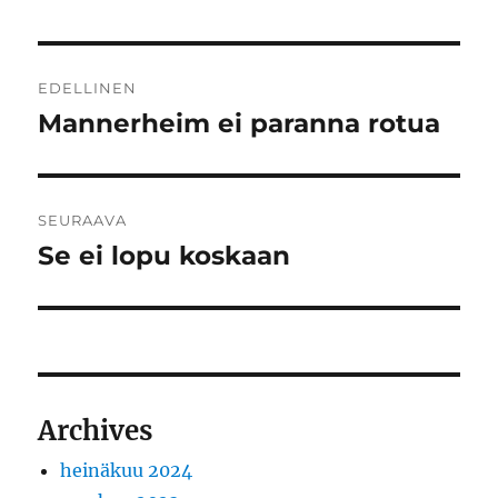
Artikkelien
EDELLINEN
selaus
Mannerheim ei paranna rotua
Edellinen
artikkeli:
SEURAAVA
Se ei lopu koskaan
Seuraava
artikkeli:
Archives
heinäkuu 2024