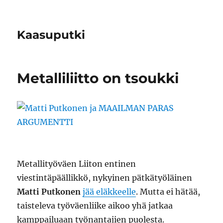
Kaasuputki
Metalliliitto on tsoukki
Metallityöväen Liiton entinen
viestintäpäällikkö, nykyinen pätkätyöläinen
Matti Putkonen
jää eläkkeelle
. Mutta ei hätää,
taisteleva työväenliike aikoo yhä jatkaa
kamppailuaan työnantajien puolesta.