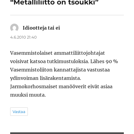
“Metalliliitto on tsoukki”
Idiootteja tai ei
sanoo:
4.6.2010 21:40
Vasemmistolaiset ammattiliittojohtajat
voisivat katsoa tutkimustuloksia. Lähes 90 %
Vasemmistoliiton kannattajista vastustaa
ydinvoiman lisärakentamista.
Jarmokorhosmaiset manööverit eivät asiaa
muuksi muuta.
Vastaa