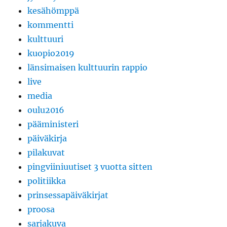
kesähömppä
kommentti
kulttuuri
kuopio2019
länsimaisen kulttuurin rappio
live
media
oulu2016
pääministeri
päiväkirja
pilakuvat
pingviiniuutiset 3 vuotta sitten
politiikka
prinsessapäiväkirjat
proosa
sarjakuva