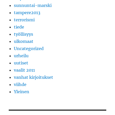
sunnuntai-marski
tampere2013
terrorismi
tiede
työllisyys
ulkomaat
Uncategorized
urheilu
uutiset
vaalit 2011
vanhat kirjoitukset
viihde
Yleinen