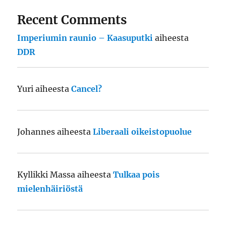
Recent Comments
Imperiumin raunio – Kaasuputki
aiheesta
DDR
Yuri
aiheesta
Cancel?
Johannes
aiheesta
Liberaali oikeistopuolue
Kyllikki Massa
aiheesta
Tulkaa pois
mielenhäiriöstä