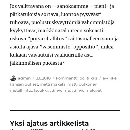
Jos valittavana on – sanokaamme – pieni- ja
pätkätuloisia sortava, luontoa pysyvästi
tuhoava, puolustuskyvyttömiä vähemmistöjä
kyykyttävä, markkinatalouteen sokeasti
uskova ”porvarihallitus” tai täsmälleen samoja
asioita ajava ”vasemmisto-oppositio”, miksi
kukaan vaivautuisi vaaliuurnille asti
jälkimmäisen puolesta?
Kirjoittaja
Julkaistu
Kategoriat
Avainsanat
admin
3.6.2010
kommentti
,
politiikka
ay-liike
,
kansan uutiset
,
matti mäkelä
,
matti putkonen
,
metalliliitto
,
tsoukki
,
ydinvoima
,
ydinvoimaluvat
Yksi ajatus artikkelista