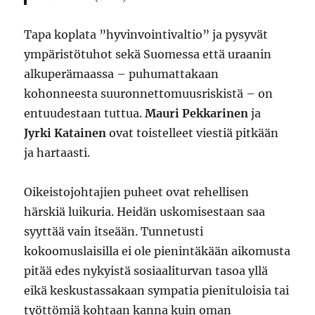
Tapa koplata ”hyvinvointivaltio” ja pysyvät
ympäristötuhot sekä Suomessa että uraanin
alkuperämaassa – puhumattakaan
kohonneesta suuronnettomuusriskistä – on
entuudestaan tuttua.
Mauri Pekkarinen
ja
Jyrki Katainen
ovat toistelleet viestiä pitkään
ja hartaasti.
Oikeistojohtajien puheet ovat rehellisen
härskiä luikuria. Heidän uskomisestaan saa
syyttää vain itseään. Tunnetusti
kokoomuslaisilla ei ole pienintäkään aikomusta
pitää edes nykyistä sosiaaliturvan tasoa yllä
eikä keskustassakaan sympatia pienituloisia tai
työttömiä kohtaan kanna kuin oman