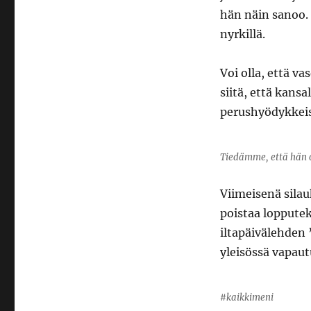
hän näin sanoo. 
nyrkillä.
Voi olla, että 
siitä, että kans
perushyödykkeist
Tiedämme, että hän o
Viimeisenä silau
poistaa lopputek
iltapäivälehden
yleisössä vapau
#kaikkimeni