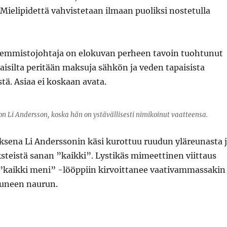
Mielipidettä vahvistetaan ilmaan puoliksi nostetulla
vasemmistojohtaja on elokuvan perheen tavoin tuohtunut
alaisilta peritään maksuja sähkön ja veden tapaisista
ä. Asiaa ei koskaan avata.
n Li Andersson, koska hän on ystävällisesti nimikoinut vaatteensa.
ksena Li Anderssonin käsi kurottuu ruudun yläreunasta 
steistä sanan ”kaikki”. Lystikäs mimeettinen viittaus
 ”kaikki meni” -lööppiin kirvoittanee vaativammassakin
tuneen naurun.