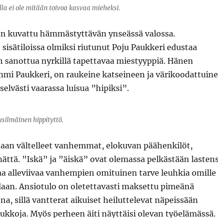
la ei ole mitään toivoa kasvaa mieheksi.
on kuvattu hämmästyttävän ynseässä valossa.
 sisätiloissa olmiksi riutunut Poju Paukkeri edustaa
n sanottua nyrkillä tapettavaa miestyyppiä. Hänen
mmi Paukkeri, on raukeine katseineen ja värikoodattuine
selvästi vaarassa luisua ”hipiksi”.
silmäinen hippityttö.
aan vältelleet vanhemmat, elokuvan päähenkilöt,
ättä. ”Iskä” ja ”äiskä” ovat olemassa pelkästään lasten
aa alleviivaa vanhempien omituinen tarve leuhkia omille
llaan. Ansiotulo on oletettavasti maksettu pimeänä
na, sillä vantterat aikuiset heiluttelevat näpeissään
ukkoja. Myös perheen äiti näyttäisi olevan työelämässä.