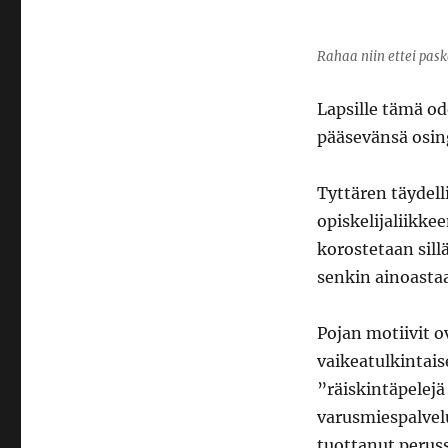
Rahaa niin ettei pask
Lapsille tämä o
pääsevänsä osing
Tyttären täydell
opiskelijaliikk
korostetaan sil
senkin ainoastaa
Pojan motiivit 
vaikeatulkintais
”räiskintäpelejä
varusmiespalvel
tuottanut peruss