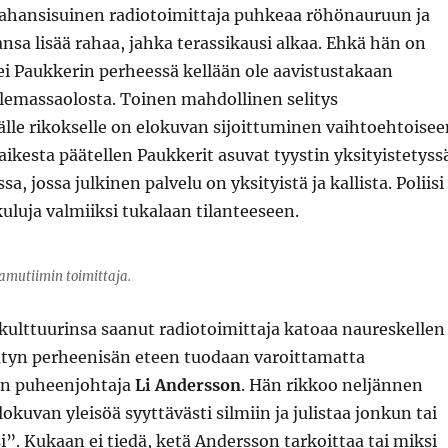
Pahansisuinen radiotoimittaja puhkeaa röhönauruun ja
nsa lisää rahaa, jahka terassikausi alkaa. Ehkä hän on
i Paukkerin perheessä kellään ole aavistustakaan
lemassaolosta. Toinen mahdollinen selitys
lle rikokselle on elokuvan sijoittuminen vaihtoehtoisee
aikesta päätellen Paukkerit asuvat tyystin yksityistetyss
sa, jossa julkinen palvelu on yksityistä ja kallista. Poliisi
äkuluja valmiiksi tukalaan tilanteeseen.
aamutiimin toimittaja.
kulttuurinsa saanut radiotoimittaja katoaa naureskellen
ätyn perheenisän eteen tuodaan varoittamatta
on puheenjohtaja
Li Andersson
. Hän rikkoo neljännen
okuvan yleisöä syyttävästi silmiin ja julistaa jonkun tai
si”. Kukaan ei tiedä, ketä Andersson tarkoittaa tai miksi