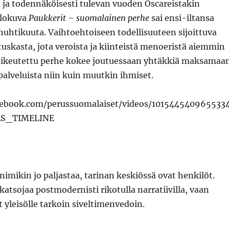
 ja todennäköisesti tulevan vuoden Oscareistakin
elokuva
Paukkerit – suomalainen perhe
sai ensi-iltansa
uhtikuuta. Vaihtoehtoiseen todellisuuteen sijoittuva
tuskasta, jota veroista ja kiinteistä menoeristä aiemmin
oikeutettu perhe kokee joutuessaan yhtäkkiä maksamaa
alveluista niin kuin muutkin ihmiset.
cebook.com/perussuomalaiset/videos/101544540965533
ES_TIMELINE
imikin jo paljastaa, tarinan keskiössä ovat henkilöt.
 katsojaa postmodernisti rikotulla narratiivilla, vaan
 yleisölle tarkoin siveltimenvedoin.