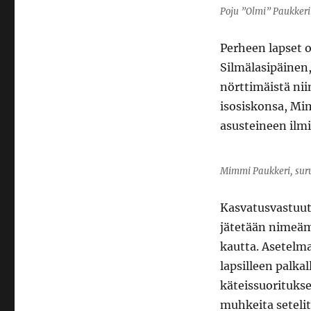
Poju ”Olmi” Paukkeril
Perheen lapset 
Silmälasipäinen,
nörttimäistä nii
isosiskonsa, Mi
asusteineen ilmi
Mimmi Paukkeri, suru
Kasvatusvastuut
jätetään nimeäm
kautta. Asetelm
lapsilleen palka
käteissuoritukse
muhkeita setelit