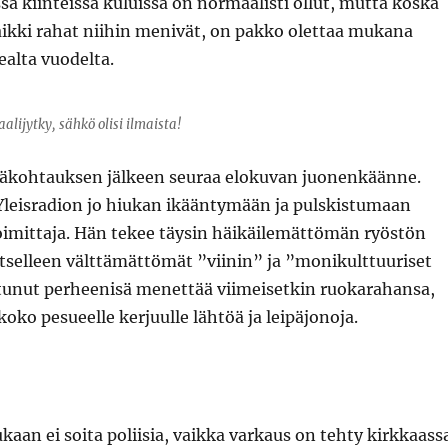
ssä kiinteissä kuluissa on normaalisti ollut, mutta koska
ikki rahat niihin menivät, on pakko olettaa mukana
ealta vuodelta.
aalijytky, sähkö olisi ilmaista!
äkohtauksen jälkeen seuraa elokuvan juonenkäänne.
 Yleisradion jo hiukan ikääntymään ja pulskistumaan
oimittaja. Hän tekee täysin häikäilemättömän ryöstön
tselleen välttämättömät ”viinin” ja ”monikulttuuriset
unut perheenisä menettää viimeisetkin ruokarahansa,
koko pesueelle kerjuulle lähtöä ja leipäjonoja.
ukaan ei soita poliisia, vaikka varkaus on tehty kirkkaass