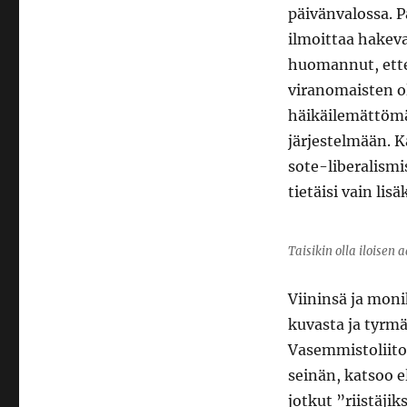
päivänvalossa. 
ilmoittaa hakeva
huomannut, ette
viranomaisten o
häikäilemättömä
järjestelmään. K
sote-liberalismis
tietäisi vain lis
Taisikin olla iloisen 
Viininsä ja moni
kuvasta ja tyrm
Vasemmistoliit
seinän, katsoo el
jotkut ”riistäjik