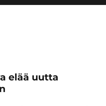
va elää uutta
an