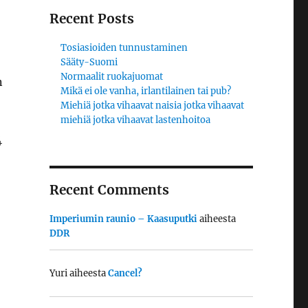
Recent Posts
Tosiasioiden tunnustaminen
Sääty-Suomi
Normaalit ruokajuomat
n
Mikä ei ole vanha, irlantilainen tai pub?
Miehiä jotka vihaavat naisia jotka vihaavat
miehiä jotka vihaavat lastenhoitoa
4
Recent Comments
Imperiumin raunio – Kaasuputki
aiheesta
DDR
Yuri
aiheesta
Cancel?