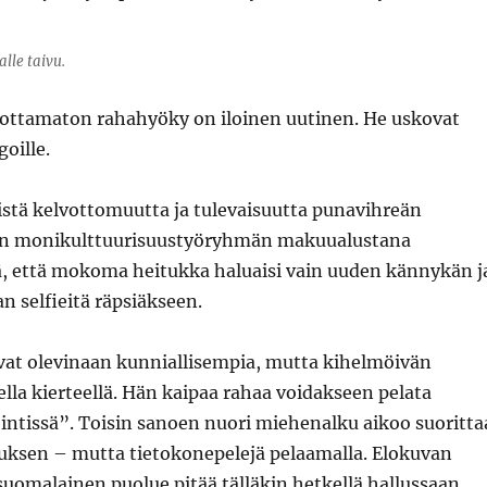
alle taivu.
dottamaton rahahyöky on iloinen uutinen. He uskovat
oille.
istä kelvottomuutta ja tulevaisuutta punavihreän
een monikulttuurisuustyöryhmän makuualustana
lä, että mokoma heitukka haluaisi vain uuden kännykän j
n selfieitä räpsiäkseen.
ovat olevinaan kunniallisempia, mutta kihelmöivän
ella kierteellä. Hän kaipaa rahaa voidakseen pelata
 intissä”. Toisin sanoen nuori miehenalku aikoo suoritta
uksen – mutta tietokonepelejä pelaamalla. Elokuvan
uomalainen puolue pitää tälläkin hetkellä hallussaan