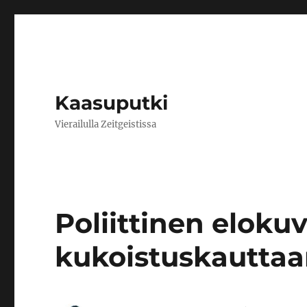
Kaasuputki
Vierailulla Zeitgeistissa
Poliittinen eloku
kukoistuskautta