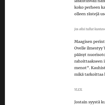
laskutusväli näi
koko perheen ka
olleen rästejä us
Jos olisi tullut kuntav
Maagisen perint
Ovelle ilmestyy
pääsyt nuorisot
rahoittaakseen i
menot”. Kauhist
mikä tarkoittaa 
YLEX.
Jostain syystä k