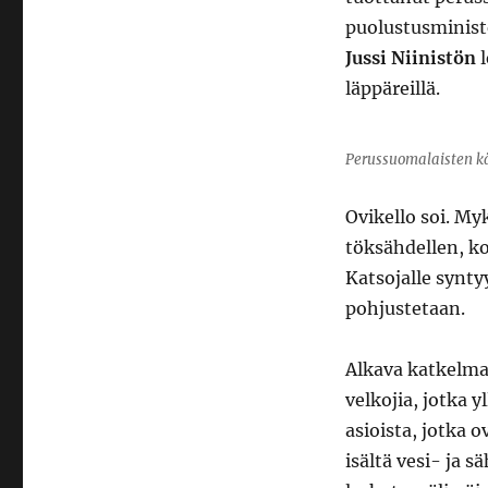
puolustusminister
Jussi Niinistön
l
läppäreillä.
Perussuomalaisten kä
Ovikello soi. My
töksähdellen, ko
Katsojalle synty
pohjustetaan.
Alkava katkelma
velkojia, jotka 
asioista, jotka o
isältä vesi- ja 