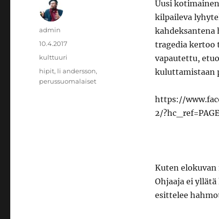
Uusi kotimainen
kilpaileva lyhyt
Kirjoittaja
admin
kahdeksantena h
Julkaistu
10.4.2017
tragedia kertoo 
Kategoriat
kulttuuri
vapautettu, etu
Avainsanat
hipit
,
li andersson
,
kuluttamistaan p
perussuomalaiset
https://www.fa
2/?hc_ref=PAG
Kuten elokuvan n
Ohjaaja ei yllätä
esittelee hahmot