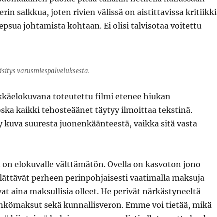
in salkkua, joten rivien välissä on aistittavissa kritiikk
epsua johtamista kohtaan. Ei olisi talvisotaa voitettu
sitys varusmiespalveluksesta.
kkäelokuvana toteutettu filmi etenee hiukan
ska kaikki tehosteäänet täytyy ilmoittaa tekstinä.
y kuva suuresta juonenkäänteestä, vaikka sitä vasta
 on elokuvalle välttämätön. Ovella on kasvoton jono
yllättävät perheen perinpohjaisesti vaatimalla maksuja
vat aina maksullisia olleet. He perivät närkästyneeltä
sähkömaksut sekä kunnallisveron. Emme voi tietää, mikä