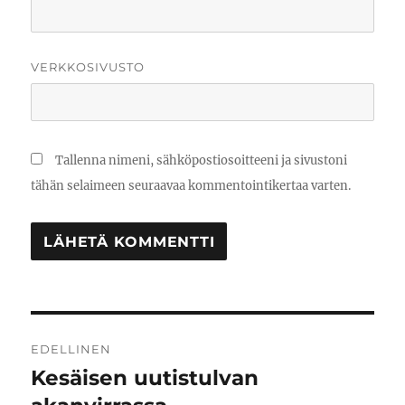
VERKKOSIVUSTO
Tallenna nimeni, sähköpostiosoitteeni ja sivustoni
tähän selaimeen seuraavaa kommentointikertaa varten.
Artikkelien
EDELLINEN
selaus
Kesäisen uutistulvan
Edellinen
artikkeli: