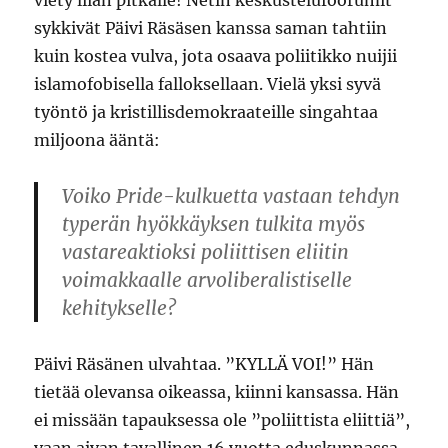
viety liian pitkälle! Netin keskustelufoorumit
sykkivät Päivi Räsäsen kanssa saman tahtiin
kuin kostea vulva, jota osaava poliitikko nuijii
islamofobisella falloksellaan. Vielä yksi syvä
työntö ja kristillisdemokraateille singahtaa
miljoona ääntä:
Voiko Pride-kulkuetta vastaan tehdyn
typerän hyökkäyksen tulkita myös
vastareaktioksi poliittisen eliitin
voimakkaalle arvoliberalistiselle
kehitykselle?
Päivi Räsänen ulvahtaa. ”KYLLÄ VOI!” Hän
tietää olevansa oikeassa, kiinni kansassa. Hän
ei missään tapauksessa ole ”poliittista eliittiä”,