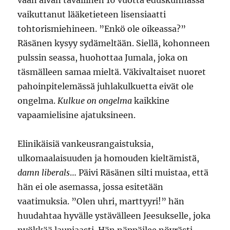
vaan aivan tavallinen 16 vuotta eduskunnassa
vaikuttanut lääketieteen lisensiaatti
tohtorismiehineen. ”Enkö ole oikeassa?”
Räsänen kysyy sydämeltään. Siellä, kohonneen
pulssin seassa, huohottaa Jumala, joka on
täsmälleen samaa mieltä. Väkivaltaiset nuoret
pahoinpitelemässä juhlakulkuetta eivät ole
ongelma.
Kulkue on ongelma
kaikkine
vapaamielisine ajatuksineen.
Elinikäisiä vankeusrangaistuksia,
ulkomaalaisuuden ja homouden kieltämistä,
damn liberals
… Päivi Räsänen silti muistaa, että
hän ei ole asemassa, jossa esitetään
vaatimuksia. ”Olen uhri, marttyyri!” hän
huudahtaa hyvälle ystävälleen Jeesukselle, joka