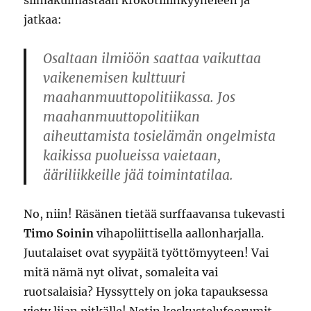
silmäkulmastaan krokotiilinkyyneleen ja
jatkaa:
Osaltaan ilmiöön saattaa vaikuttaa
vaikenemisen kulttuuri
maahanmuuttopolitiikassa. Jos
maahanmuuttopolitiikan
aiheuttamista tosielämän ongelmista
kaikissa puolueissa vaietaan,
ääriliikkeille jää toimintatilaa.
No, niin! Räsänen tietää surffaavansa tukevasti
Timo Soinin
vihapoliittisella aallonharjalla.
Juutalaiset ovat syypäitä työttömyyteen! Vai
mitä nämä nyt olivat, somaleita vai
ruotsalaisia? Hyssyttely on joka tapauksessa