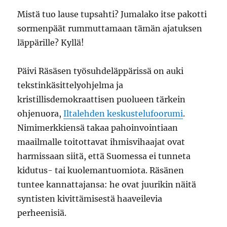
Mistä tuo lause tupsahti? Jumalako itse pakotti
sormenpäät rummuttamaan tämän ajatuksen
läppärille? Kyllä!
Päivi Räsäsen työsuhdeläppärissä on auki
tekstinkäsittelyohjelma ja
kristillisdemokraattisen puolueen tärkein
ohjenuora,
Iltalehden keskustelufoorumi
.
Nimimerkkiensä takaa pahoinvointiaan
maailmalle toitottavat ihmisvihaajat ovat
harmissaan siitä, että Suomessa ei tunneta
kidutus- tai kuolemantuomiota. Räsänen
tuntee kannattajansa: he ovat juurikin näitä
syntisten kivittämisestä haaveilevia
perheenisiä.