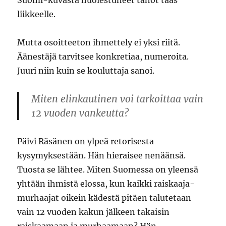
Suomi-kuvasta huolestuneet tahot taas
liikkeelle.
Mutta osoitteeton ihmettely ei yksi riitä.
Äänestäjä tarvitsee konkretiaa, numeroita.
Juuri niin kuin se kouluttaja sanoi.
Miten elinkautinen voi tarkoittaa vain
12 vuoden vankeutta?
Päivi Räsänen on ylpeä retorisesta
kysymyksestään. Hän hieraisee nenäänsä.
Tuosta se lähtee. Miten Suomessa on yleensä
yhtään ihmistä elossa, kun kaikki raiskaaja-
murhaajat oikein kädestä pitäen talutetaan
vain 12 vuoden kakun jälkeen takaisin