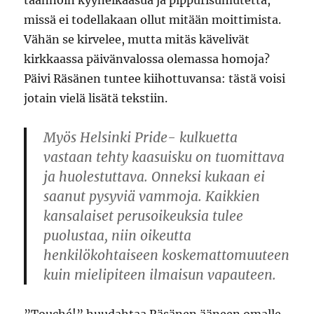
taannoin kyynelkaasua ja pippurisumutetta,
missä ei todellakaan ollut mitään moittimista.
Vähän se kirvelee, mutta mitäs kävelivät
kirkkaassa päivänvalossa olemassa homoja?
Päivi Räsänen tuntee kiihottuvansa: tästä voisi
jotain vielä lisätä tekstiin.
Myös Helsinki Pride- kulkuetta
vastaan tehty kaasuisku on tuomittava
ja huolestuttava. Onneksi kukaan ei
saanut pysyviä vammoja. Kaikkien
kansalaiset perusoikeuksia tulee
puolustaa, niin oikeutta
henkilökohtaiseen koskemattomuuteen
kuin mielipiteen ilmaisun vapauteen.