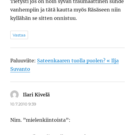
Tietysti jos on noin syvän traumaattinen suhde
vanhempiin ja tätä kautta myös Räsäseen niin
kyllähän se sitten onnistuu.
Vastaa
Paluuviite:
Sateenkaaren tuolla puolen? « Ilja
Suvanto
Ilari Kivelä
sanoo:
10.7.2010 9:39
Nim. ”mielenkiintoista”: