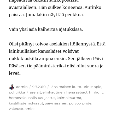
napsauttaa tekstin sähköpostissa
avustajalleen. Hän sulkee koneensa. Aurinko
paistaa. Jumalakin näyttää peukkua.
Vain yksi asia kaihertaa ajatuksissa.
Olisi pitänyt toivoa aselakien höllennystä. Että
lainkuuliaiset kansalaiset voisivat
nakkikioskilla ampua ensin. Sen jälkeen Päivi
Räsäsen tie pääministeriksi olisi ollut suora ja
leveä.
Kirjoittaja
Julkaistu
Kategoriat
admin
9.7.2010
länsimaisen kulttuurin rappio
,
Avainsanat
politiikka
aselait
,
elinkautinen
,
herra sebaot
,
hihhulit
,
homoseksuaalisuus
,
jeesus
,
kolmoissurma
,
kristillisdemokraatit
,
päivi räsänen
,
porvoo
,
pride
,
vakeustuomiot