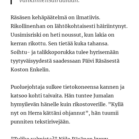
vankimielisairaalaan.
Räsäsen kehäpäätelmä on ilmatiivis.
Rikollinenhan on lähtökohtaisesti häiriintynyt.
Uusimisriski on heti noussut, kun lakia on
kerran rikottu. Sen tietää kuka tahansa.
Soihtu- ja talikkoporukka tulee hyrisemään
tyytyväisyydestä saadessaan Päivi Räsäsestä
Koston Enkelin.
Puoluejohtaja sulkee tietokoneensa kannen ja
katsoo kohti taivaita. Hän tuntee Jumalan
hymyilevän hänelle kuin rikostoverille. ”Kyllä
nyt on Herra kättäni ohjannut”, hän tuumii
punniten tekstirivejään.