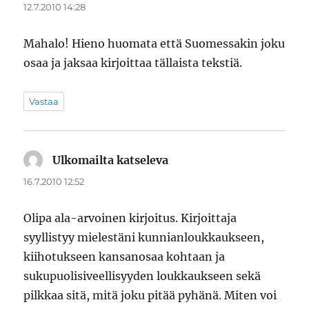
12.7.2010 14:28
Mahalo! Hieno huomata että Suomessakin joku
osaa ja jaksaa kirjoittaa tällaista tekstiä.
Vastaa
Ulkomailta katseleva
sanoo:
16.7.2010 12:52
Olipa ala-arvoinen kirjoitus. Kirjoittaja
syyllistyy mielestäni kunnianloukkaukseen,
kiihotukseen kansanosaa kohtaan ja
sukupuolisiveellisyyden loukkaukseen sekä
pilkkaa sitä, mitä joku pitää pyhänä. Miten voi