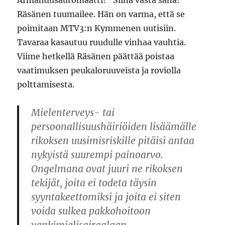
Armahdusautomaatti! ”Siinä vasta sana!”
Räsänen tuumailee. Hän on varma, että se
poimitaan MTV3:n Kymmenen uutisiin.
Tavaraa kasautuu ruudulle vinhaa vauhtia.
Viime hetkellä Räsänen päättää poistaa
vaatimuksen peukaloruuveista ja roviolla
polttamisesta.
Mielenterveys- tai
persoonallisuushäiriöiden lisäämälle
rikoksen uusimisriskille pitäisi antaa
nykyistä suurempi painoarvo.
Ongelmana ovat juuri ne rikoksen
tekijät, joita ei todeta täysin
syyntakeettomiksi ja joita ei siten
voida sulkea pakkohoitoon