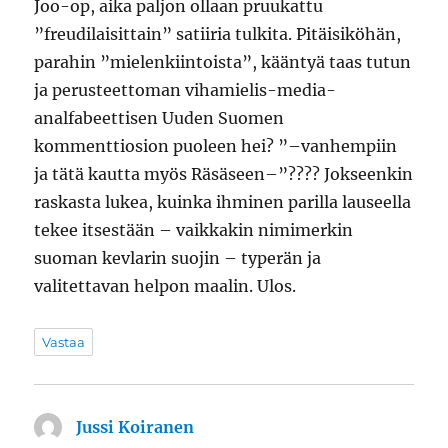
Joo-op, aika paljon ollaan pruukattu
”freudilaisittain” satiiria tulkita. Pitäisiköhän,
parahin ”mielenkiintoista”, kääntyä taas tutun
ja perusteettoman vihamielis-media-
analfabeettisen Uuden Suomen
kommenttiosion puoleen hei? ”–vanhempiin
ja tätä kautta myös Räsäseen–”???? Jokseenkin
raskasta lukea, kuinka ihminen parilla lauseella
tekee itsestään – vaikkakin nimimerkin
suoman kevlarin suojin – typerän ja
valitettavan helpon maalin. Ulos.
Vastaa
Jussi Koiranen
sanoo: