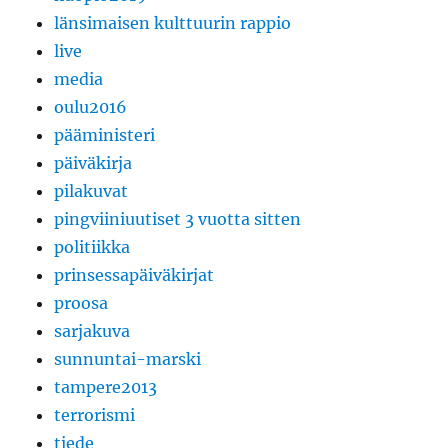
länsimaisen kulttuurin rappio
live
media
oulu2016
pääministeri
päiväkirja
pilakuvat
pingviiniuutiset 3 vuotta sitten
politiikka
prinsessapäiväkirjat
proosa
sarjakuva
sunnuntai-marski
tampere2013
terrorismi
tiede