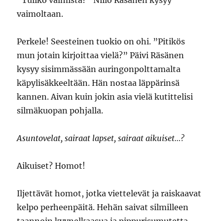
”Tuliko valmista?” Niilo Räsänen kysyy
vaimoltaan.
Perkele! Seesteinen tuokio on ohi. ”Pitikös
mun jotain kirjoittaa vielä?” Päivi Räsänen
kysyy sisimmässään auringonpolttamalta
käpylisäkkeeltään. Hän nostaa läppärinsä
kannen. Aivan kuin jokin asia vielä kutittelisi
silmäkuopan pohjalla.
Asuntovelat, sairaat lapset, sairaat aikuiset…?
Aikuiset? Homot!
Iljettävät homot, jotka viettelevät ja raiskaavat
kelpo perheenpäitä. Hehän saivat silmilleen