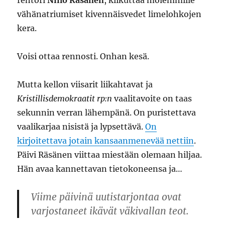
rehtori
Niilo Räsänen
, kiikuttaa molemmille
vähänatriumiset kivennäisvedet limelohkojen
kera.
Voisi ottaa rennosti. Onhan kesä.
Mutta kellon viisarit liikahtavat ja
Kristillisdemokraatit rp:n
vaalitavoite on taas
sekunnin verran lähempänä. On puristettava
vaalikarjaa nisistä ja lypsettävä.
On
kirjoitettava jotain kansaanmenevää nettiin
.
Päivi Räsänen viittaa miestään olemaan hiljaa.
Hän avaa kannettavan tietokoneensa ja…
Viime päivinä uutistarjontaa ovat
varjostaneet ikävät väkivallan teot.