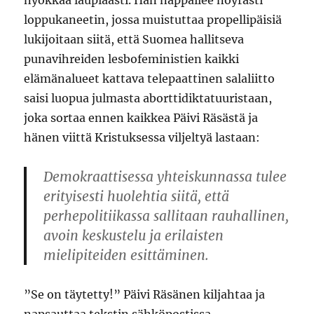
nyökkää laupiaasti. Hän näppäilee nöyrästi
loppukaneetin, jossa muistuttaa propellipäisiä
lukijoitaan siitä, että Suomea hallitseva
punavihreiden lesbofeministien kaikki
elämänalueet kattava telepaattinen salaliitto
saisi luopua julmasta aborttidiktatuuristaan,
joka sortaa ennen kaikkea Päivi Räsästä ja
hänen viittä Kristuksessa viljeltyä lastaan:
Demokraattisessa yhteiskunnassa tulee
erityisesti huolehtia siitä, että
perhepolitiikassa sallitaan rauhallinen,
avoin keskustelu ja erilaisten
mielipiteiden esittäminen.
”Se on täytetty!” Päivi Räsänen kiljahtaa ja