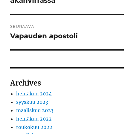
akanvirrassa
SEURAAVA
Vapauden apostoli
Seuraava
artikkeli:
Archives
heinäkuu 2024
syyskuu 2023
maaliskuu 2023
heinäkuu 2022
toukokuu 2022