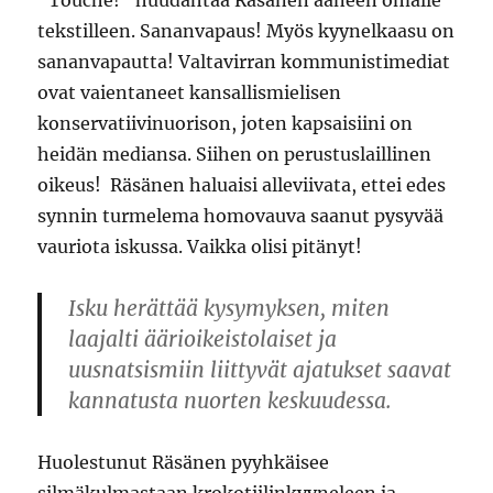
”Touché!” huudahtaa Räsänen ääneen omalle
tekstilleen. Sananvapaus! Myös kyynelkaasu on
sananvapautta! Valtavirran kommunistimediat
ovat vaientaneet kansallismielisen
konservatiivinuorison, joten kapsaisiini on
heidän mediansa. Siihen on perustuslaillinen
oikeus! Räsänen haluaisi alleviivata, ettei edes
synnin turmelema homovauva saanut pysyvää
vauriota iskussa. Vaikka olisi pitänyt!
Isku herättää kysymyksen, miten
laajalti äärioikeistolaiset ja
uusnatsismiin liittyvät ajatukset saavat
kannatusta nuorten keskuudessa.
Huolestunut Räsänen pyyhkäisee