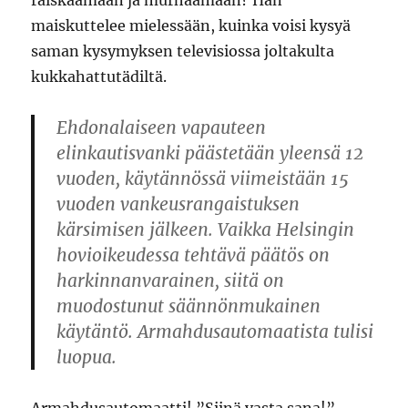
raiskaamaan ja murhaamaan? Hän
maiskuttelee mielessään, kuinka voisi kysyä
saman kysymyksen televisiossa joltakulta
kukkahattutädiltä.
Ehdonalaiseen vapauteen
elinkautisvanki päästetään yleensä 12
vuoden, käytännössä viimeistään 15
vuoden vankeusrangaistuksen
kärsimisen jälkeen. Vaikka Helsingin
hovioikeudessa tehtävä päätös on
harkinnanvarainen, siitä on
muodostunut säännönmukainen
käytäntö. Armahdusautomaatista tulisi
luopua.