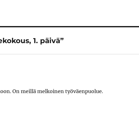
ekokous, 1. päivä”
koon. On meillä melkoinen työväenpuolue.