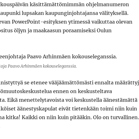
okouspäivän käsittämättömimmän ohjelmanumeron
kaupunki lupsakan kaupunginjohtajansa välityksellä.
ilevan PowerPoint-esityksen ytimessä vaikuttaa olevan
ositus öljyn ja maakaasun poraamiseksi Oulun
taja Paavo Arhinmäen kokouseleganssia.
istyttyä se etenee vääjäämättömästi ennalta määrätty
ntömuutoskeskustelua ennen on keskusteltava
ta. Eikä menettelytavoista voi keskustella äänestämättä
hköiset äänestyskapulat eivät tietenkään toimi niin kuin
na kitka! Kaikki on niin kuin pitääkin. Olo on turvallinen.
.