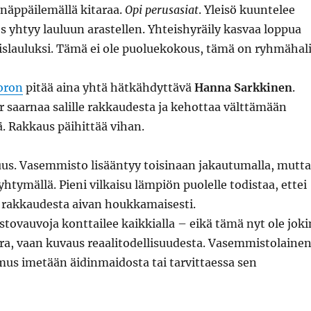
näppäilemällä kitaraa.
Opi perusasiat
. Yleisö kuuntelee
s yhtyy lauluun arastellen. Yhteishyräily kasvaa loppua
islauluksi. Tämä ei ole puoluekokous, tämä on ryhmähali
oron
pitää aina yhtä hätkähdyttävä
Hanna Sarkkinen
.
 saarnaa salille rakkaudesta ja kehottaa välttämään
ä. Rakkaus päihittää vihan.
uus. Vasemmisto lisääntyy toisinaan jakautumalla, mutta
htymällä. Pieni vilkaisu lämpiön puolelle todistaa, ettei
 rakkaudesta aivan houkkamaisesti.
ovauvoja konttailee kaikkialla – eikä tämä nyt ole joki
ra, vaan kuvaus reaalitodellisuudesta. Vasemmistolaine
s imetään äidinmaidosta tai tarvittaessa sen