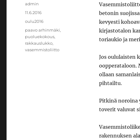
Kirjoittaja
admin
Vasemmistoliitt
Julkaistu
11.6.2016
betonin suojissa
Kategoriat
oulu2016
kevyesti kohoav
Avainsanat
paavo arhinmäki
,
kirjastotalon k
puoluekokous
,
toriaukio ja mer
rakkauslukko
,
vasemmistoliitto
Jos oululaisten 
oopperataloon. M
ollaan samanlais
pihtailtu.
Pitkinä noroina
toverit valuvat s
Vasemmistoliiket
rakennuksen al