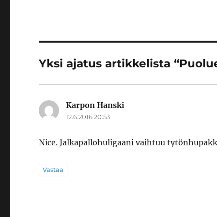
Yksi ajatus artikkelista “Puolu
Karpon Hanski
sanoo:
12.6.2016 20:53
Nice. Jalkapallohuligaani vaihtuu tytönhupak
Vastaa