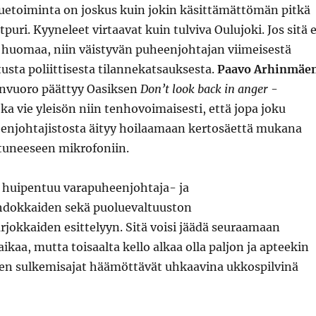
etoiminta on joskus kuin jokin käsittämättömän pitkä
uri. Kyyneleet virtaavat kuin tulviva Oulujoki. Jos sitä e
huomaa, niin väistyvän puheenjohtajan viimeisestä
usta poliittisesta tilannekatsauksesta.
Paavo Arhinmäe
nvuoro päättyy Oasiksen
Don’t look back in anger
-
ka vie yleisön niin tenhovoimaisesti, että jopa joku
njohtajistosta äityy hoilaamaan kertosäettä mukana
uneeseen mikrofoniin.
a huipentuu varapuheenjohtaja- ja
hdokkaiden sekä puoluevaltuuston
jokkaiden esittelyyn. Sitä voisi jäädä seuraamaan
kaa, mutta toisaalta kello alkaa olla paljon ja apteekin
sen sulkemisajat häämöttävät uhkaavina ukkospilvinä