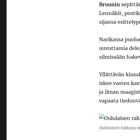
Bruunin
sepittä
Lennäkit, postik
sijansa esittelyp
Narikassa puolu
uuvuttamia dele
silmissään hake
Yllättävän kius
iskee vasten kasv
ja ilman maagist
vapaata tiedonvä
Oululaisen rakkaus o