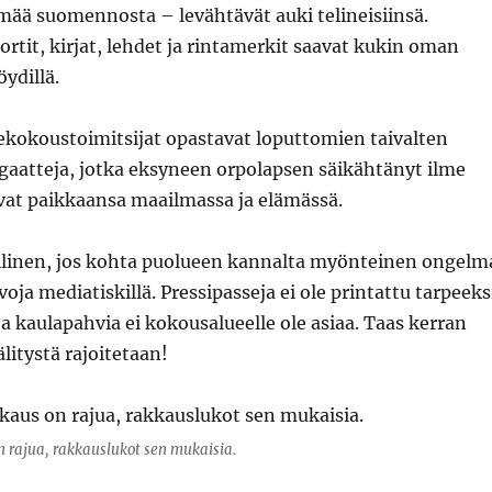
mää suomennosta – levähtävät auki telineisiinsä.
ortit, kirjat, lehdet ja rintamerkit saavat kukin oman
öydillä.
ekokoustoimitsijat opastavat loputtomien taivalten
gaatteja, jotka eksyneen orpolapsen säikähtänyt ilme
vat paikkaansa maailmassa ja elämässä.
allinen, jos kohta puolueen kannalta myönteinen ongelm
oja mediatiskillä. Pressipasseja ei ole printattu tarpeeks
a kaulapahvia ei kokousalueelle ole asiaa. Taas kerran
litystä rajoitetaan!
n rajua, rakkauslukot sen mukaisia.