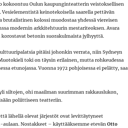
o kokoontuu Oulun kaupunginteatterin veistoksellisen
. Vesielementistä keinotekoisella saarella pettävän
a brutalistinen kolossi muodostaa yhdessä viereisen
anssa modernin arkkitehtuurin mestariteoksen. Avara
i korostavat betonin suorakulmaista jylhyyttä.
kulttuuripalatsia pitäisi johonkin verrata, niin Sydneyn
uotokieli toki on täysin erilainen, mutta rohkeudessa
essa etunojassa. Vuonna 1972 pohjoisessa ei pelätty, saa
 yli siltojen, ohi maailman suurimman rakkauslukon,
isään poliittiseen teatteriin.
tä lähellä olevat järjestöt ovat levittäytyneet
a-aulaan. Nostakkeet – käyttääksemme etevän
Otto