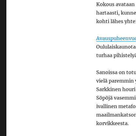
Kokous avataan 
hartaasti, kunne
kohti lähes yhte
Avauspuheenvu
Oululaiskaunotar
turhaa pihistely
Sanoissa on tot
vielä paremmin y
Sarkkinen houri
Söpöjä vasemmist
ivallinen metafo
maailmankatsomu
korvikkeesta.