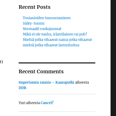
Recent Posts
Tosiasioiden tunnustaminen
Sääty-Suomi
Normaalit ruokajuomat
Mikä ei ole vanha, irlantilainen tai pub?
Miehiä jotka vihaavat naisia jotka vihaavat
miehiä jotka vihaavat lastenhoitoa
ti
Recent Comments
Imperiumin raunio – Kaasuputki
aiheesta
DDR
Yuri
aiheesta
Cancel?