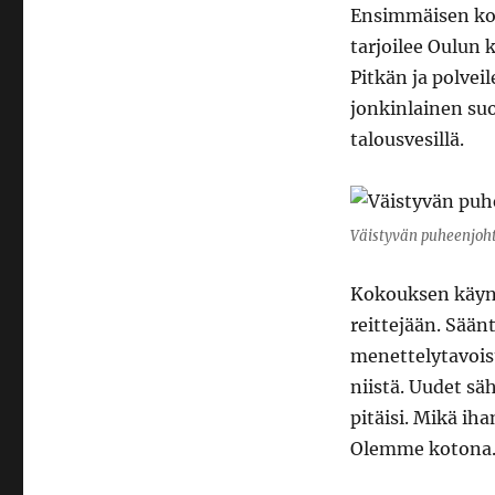
Ensimmäisen k
tarjoilee Oulun 
Pitkän ja polve
jonkinlainen su
talousvesillä.
Väistyvän puheenjoh
Kokouksen käynn
reittejään. Sää
menettelytavois
niistä. Uudet sä
pitäisi. Mikä iha
Olemme kotona