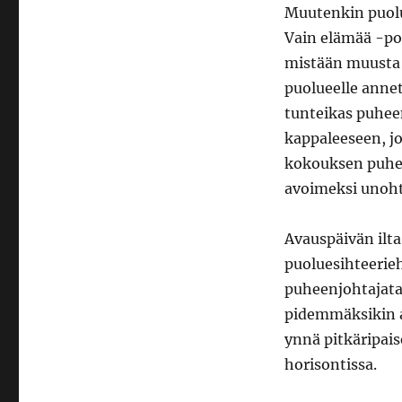
Muutenkin puolu
Vain elämää -potp
mistään muusta 
puolueelle annet
tunteikas puhee
kappaleeseen, jo
kokouksen puhee
avoimeksi unoht
Avauspäivän ilt
puoluesihteerie
puheenjohtajatar
pidemmäksikin ai
ynnä pitkäripai
horisontissa.