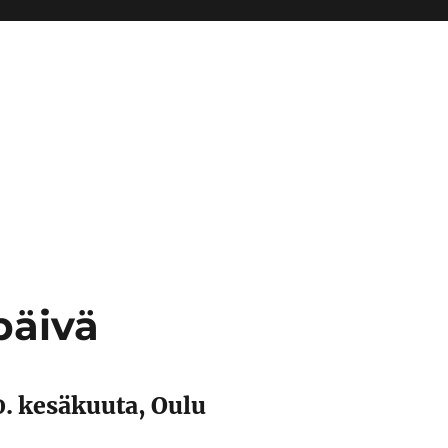
päivä
0. kesäkuuta, Oulu