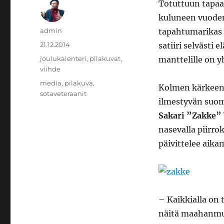
Totuttuun tapaa
kuluneen vuoden
Kirjoittaja
admin
tapahtumarikas ja
Julkaistu
21.12.2014
satiiri selvästi
Kategoriat
joulukalenteri
,
pilakuvat
,
manttelille on yh
viihde
Avainsanat
media
,
pilakuva
,
Kolmen kärkeen
sotaveteraanit
ilmestyvän suo
Sakari ”Zakke”
nasevalla piirro
päivittelee aik
– Kaikkialla on 
näitä maahanmuut