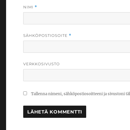
NIMI
*
SÄHKÖPOSTIOSOITE
*
VERKKOSIVUSTO
Tallenna nimeni, sähköpostiosoitteeni ja sivustoni 