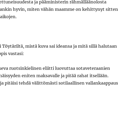
ttuneisuudesta ja pääministerin rähmälläänolosta
liiankin hyvin, miten vähän maamme on kehittynyt sitten
aikojen.
 Töytäriltä, mistä kuva sai ideansa ja mitä sillä halutaan
pis vastasi:
eva ruotsinkielinen eliitti luovuttaa sotaveteraanien
näisyyden eniten maksavalle ja pitää rahat itsellään.
ja pitäisi tehdä välittömästi sotilaallinen vallankaappaus