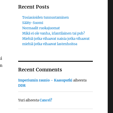
Recent Posts
Tosiasioiden tunnustaminen
Sääty-Suomi
Normaalit ruokajuomat
Mikä ei ole vanha, irlantilainen tai pub?
Miehiä jotka vihaavat naisia jotka vihaavat
miehiä jotka vihaavat lastenhoitoa
i
en
Recent Comments
Imperiumin raunio – Kaasuputki
aiheesta
DDR
Yuri
aiheesta
Cancel?