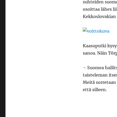
suhteiden suome
osoittaa lähes 
Kekkoslovakian 
Kaasuputki kysyi
sanoa. Näin Törp
– Suomea hallits
taisteleman itse
Meitä sorretaan 
että silleen.