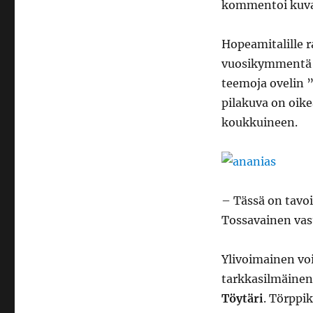
kommentoi kuva
Hopeamitalille r
vuosikymmentä 
teemoja ovelin 
pilakuva on oike
koukkuineen.
– Tässä on tavoi
Tossavainen vas
Ylivoimainen voi
tarkkasilmäine
Töytäri
. Törppi