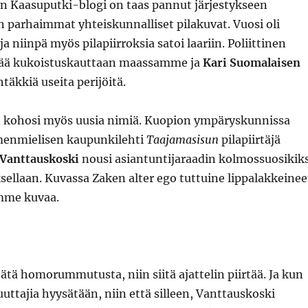
n Kaasuputki-blogi on taas pannut järjestykseen
 parhaimmat yhteiskunnalliset pilakuvat. Vuosi oli
 niinpä myös pilapiirroksia satoi laariin. Poliittinen
 elää kukoistuskauttaan maassamme ja
Kari Suomalaisen
täkkiä useita perijöitä.
 kohosi myös uusia nimiä. Kuopion ympäryskunnissa
menmielisen kaupunkilehti
Taajamasisun
pilapiirtäjä
 Vanttauskoski
nousi asiantuntijaraadin kolmossuosikiks
ksellaan. Kuvassa Zaken alter ego tuttuine lippalakkeine
amme kuvaa.
tätä homorummutusta, niin siitä ajattelin piirtää. Ja kun
tajia hyysätään, niin että silleen, Vanttauskoski