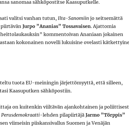
nsa sanomaa sähköpostitse Kaasuputkelle.
aati valitsi vanhan tutun,
Ilta-Sanomiin
jo seitsemättä
piirtävän
Jurpo ”Ananias” Tossavaisen
. Ajattomia
”heittolaukauksin” kommentoivan Ananiaan jokainen
astaan kokonainen novelli lukuisine ovelasti kätkettyin
teltu tuota EU-meiningin järjettömyyttä, että silleen,
tasi Kaasuputken sähköpostiin.
ttaja on kuitenkin viiltävän ajankohtainen ja poliittisest
n
Perusdemokraatti
-lehden pilapiirtäjä
Jarmo ”Törppis”
ksen viimeisin piiskansivallus Suomen ja Venäjän